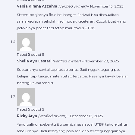
Vania Kirana Azzahra
(verified owner)
–
November 13, 2025
Sistem belajarnya fleksibel banget. Jadwal bisa disesuaikan
sama kegiatan sekolah, jadi nggak keteteran. Cocok buat yang
jadwalnya padat tapi tetap mau fokus UTBK.
Rated
5
out of 5
Sheila Ayu Lestari
(verified owner)
–
November 28, 2025
Suasananya santai tapi tetap serius. Jadi nggak tegang pas
belajar, tapi target materi tetap tercapai. Rasanya kayak belajar
bareng kakak sendiri.
Rated
5
out of 5
Rizky Arya
(verified owner)
–
December 12, 2025
Yang paling ngebantu itu pembahasan soal UTBK tahun-tahun
sebelumnya. Jadi kebayang pola soal dan strategi ngerjainnya.