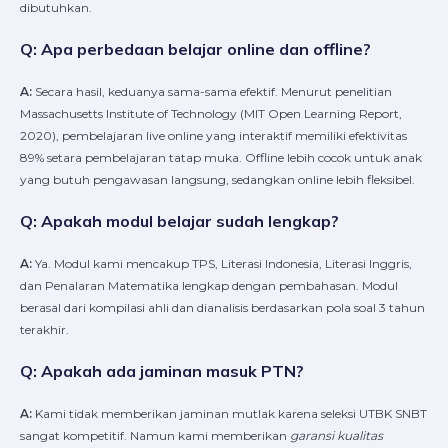
dibutuhkan.
Q: Apa perbedaan belajar online dan offline?
A:
Secara hasil, keduanya sama-sama efektif. Menurut penelitian
Massachusetts Institute of Technology (MIT Open Learning Report,
2020), pembelajaran live online yang interaktif memiliki efektivitas
89% setara pembelajaran tatap muka. Offline lebih cocok untuk anak
yang butuh pengawasan langsung, sedangkan online lebih fleksibel.
Q: Apakah modul belajar sudah lengkap?
A:
Ya. Modul kami mencakup TPS, Literasi Indonesia, Literasi Inggris,
dan Penalaran Matematika lengkap dengan pembahasan. Modul
berasal dari kompilasi ahli dan dianalisis berdasarkan pola soal 3 tahun
terakhir.
Q: Apakah ada jaminan masuk PTN?
A:
Kami tidak memberikan jaminan mutlak karena seleksi UTBK SNBT
sangat kompetitif. Namun kami memberikan
garansi kualitas