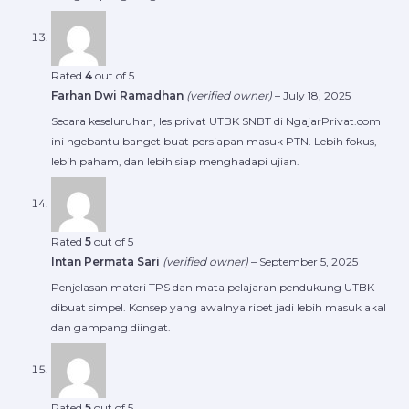
Rated
4
out of 5
Farhan Dwi Ramadhan
(verified owner)
–
July 18, 2025
Secara keseluruhan, les privat UTBK SNBT di NgajarPrivat.com
ini ngebantu banget buat persiapan masuk PTN. Lebih fokus,
lebih paham, dan lebih siap menghadapi ujian.
Rated
5
out of 5
Intan Permata Sari
(verified owner)
–
September 5, 2025
Penjelasan materi TPS dan mata pelajaran pendukung UTBK
dibuat simpel. Konsep yang awalnya ribet jadi lebih masuk akal
dan gampang diingat.
Rated
5
out of 5