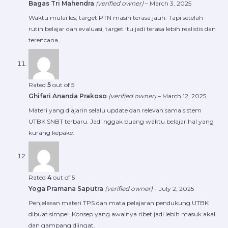
Bagas Tri Mahendra
(verified owner)
–
March 3, 2025
Waktu mulai les, target PTN masih terasa jauh. Tapi setelah
rutin belajar dan evaluasi, target itu jadi terasa lebih realistis dan
terencana.
Rated
5
out of 5
Ghifari Ananda Prakoso
(verified owner)
–
March 12, 2025
Materi yang diajarin selalu update dan relevan sama sistem
UTBK SNBT terbaru. Jadi nggak buang waktu belajar hal yang
kurang kepake.
Rated
4
out of 5
Yoga Pramana Saputra
(verified owner)
–
July 2, 2025
Penjelasan materi TPS dan mata pelajaran pendukung UTBK
dibuat simpel. Konsep yang awalnya ribet jadi lebih masuk akal
dan gampang diingat.