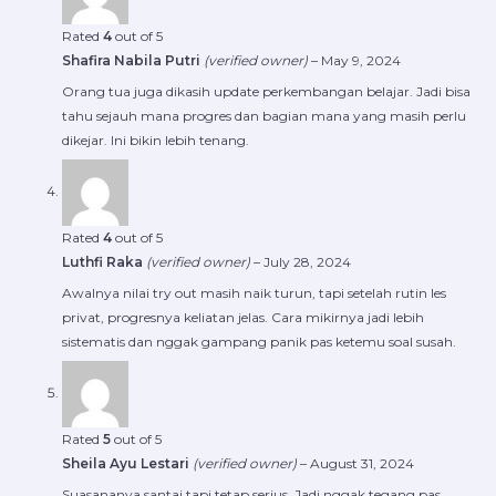
Rated
4
out of 5
Shafira Nabila Putri
(verified owner)
–
May 9, 2024
Orang tua juga dikasih update perkembangan belajar. Jadi bisa
tahu sejauh mana progres dan bagian mana yang masih perlu
dikejar. Ini bikin lebih tenang.
Rated
4
out of 5
Luthfi Raka
(verified owner)
–
July 28, 2024
Awalnya nilai try out masih naik turun, tapi setelah rutin les
privat, progresnya keliatan jelas. Cara mikirnya jadi lebih
sistematis dan nggak gampang panik pas ketemu soal susah.
Rated
5
out of 5
Sheila Ayu Lestari
(verified owner)
–
August 31, 2024
Suasananya santai tapi tetap serius. Jadi nggak tegang pas