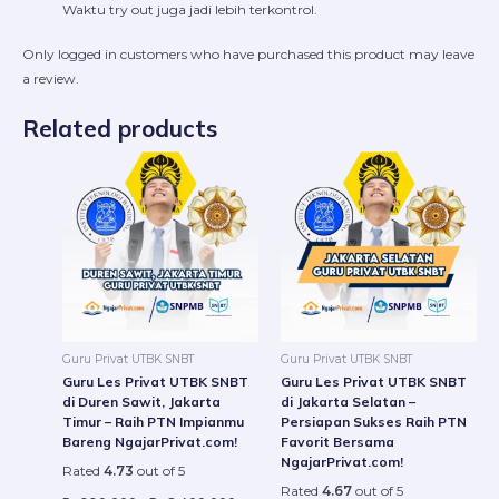
Waktu try out juga jadi lebih terkontrol.
Only logged in customers who have purchased this product may leave
a review.
Related products
Price
Price
This
This
range:
range:
product
produc
Rp220.000
Rp220
through
throug
has
has
Rp8.400.000
Rp8.4
multiple
multip
variants.
variant
The
The
options
option
may
may
be
be
Guru Privat UTBK SNBT
Guru Privat UTBK SNBT
chosen
chosen
Guru Les Privat UTBK SNBT
Guru Les Privat UTBK SNBT
on
on
di Duren Sawit, Jakarta
di Jakarta Selatan –
Timur – Raih PTN Impianmu
Persiapan Sukses Raih PTN
the
the
Bareng NgajarPrivat.com!
Favorit Bersama
product
produc
NgajarPrivat.com!
Rated
4.73
out of 5
page
page
Rated
4.67
out of 5