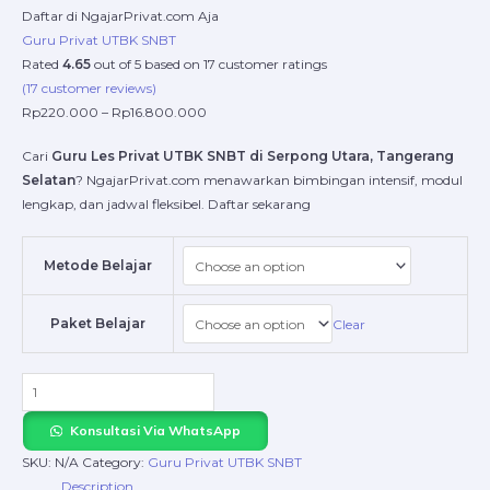
Daftar di NgajarPrivat.com Aja
Guru Privat UTBK SNBT
Rated
4.65
out of 5 based on
17
customer ratings
(
17
customer reviews)
Rp
220.000
–
Rp
16.800.000
Cari
Guru Les Privat UTBK SNBT di Serpong Utara, Tangerang
Selatan
? NgajarPrivat.com menawarkan bimbingan intensif, modul
lengkap, dan jadwal fleksibel. Daftar sekarang
Metode Belajar
Paket Belajar
Clear
Konsultasi Via WhatsApp
SKU:
N/A
Category:
Guru Privat UTBK SNBT
Description