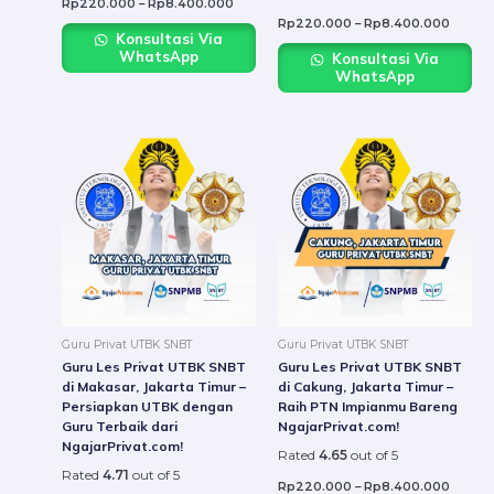
Rp
220.000
–
Rp
8.400.000
Rp
220.000
–
Rp
8.400.000
Konsultasi Via
WhatsApp
Konsultasi Via
WhatsApp
Price
Price
This
This
range:
range:
product
produc
Rp220.000
Rp220
through
throug
has
has
Rp8.400.000
Rp8.4
multiple
multip
variants.
variant
The
The
options
option
may
may
be
be
Guru Privat UTBK SNBT
Guru Privat UTBK SNBT
chosen
chosen
Guru Les Privat UTBK SNBT
Guru Les Privat UTBK SNBT
on
on
di Makasar, Jakarta Timur –
di Cakung, Jakarta Timur –
Persiapkan UTBK dengan
Raih PTN Impianmu Bareng
the
the
Guru Terbaik dari
NgajarPrivat.com!
product
produc
NgajarPrivat.com!
Rated
4.65
out of 5
page
page
Rated
4.71
out of 5
Rp
220.000
–
Rp
8.400.000