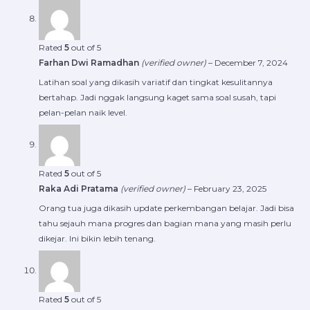
Rated
5
out of 5
Farhan Dwi Ramadhan
(verified owner)
–
December 7, 2024
Latihan soal yang dikasih variatif dan tingkat kesulitannya
bertahap. Jadi nggak langsung kaget sama soal susah, tapi
pelan-pelan naik level.
Rated
5
out of 5
Raka Adi Pratama
(verified owner)
–
February 23, 2025
Orang tua juga dikasih update perkembangan belajar. Jadi bisa
tahu sejauh mana progres dan bagian mana yang masih perlu
dikejar. Ini bikin lebih tenang.
Rated
5
out of 5