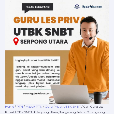
Skip
Cari
Price
to
Guru
range:
content
Les
Rp220.000
Privat
through
UTBK
Rp16.800.000
SNBT
di
Serpong
Utara,
Tangerang
Selatan?
Langsung
Daftar
di
NgajarPrivat.com
Aja
quantity
Home
/
PTN
/
Masuk PTN
/
Guru Privat UTBK SNBT
/ Cari Guru Les
Privat UTBK SNBT di Serpong Utara, Tangerang Selatan? Langsung