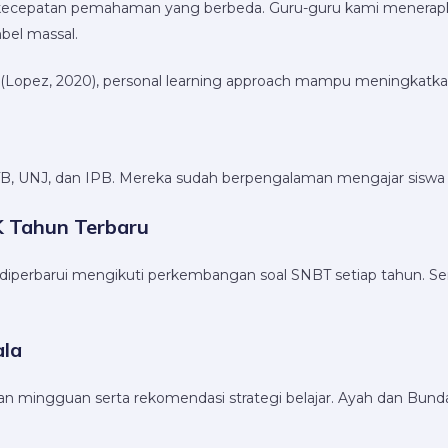
an kecepatan pemahaman yang berbeda. Guru-guru kami mener
bel massal.
(Lopez, 2020), personal learning approach mampu meningkatkan 
 ITB, UNJ, dan IPB. Mereka sudah berpengalaman mengajar siswa
BK Tahun Terbaru
iperbarui mengikuti perkembangan soal SNBT setiap tahun. S
ala
n mingguan serta rekomendasi strategi belajar. Ayah dan Bun