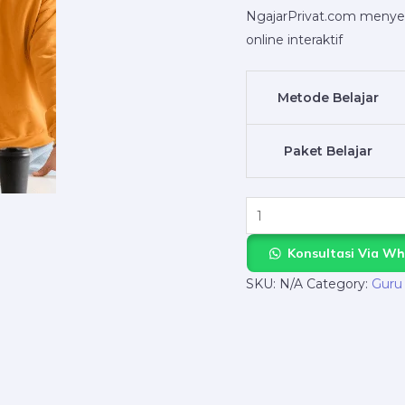
NgajarPrivat.com menyed
Tangerang
online interaktif
Selatan:
Daftar
Sekarang!
Metode Belajar
quantity
Paket Belajar
Konsultasi Via W
SKU:
N/A
Category:
Guru