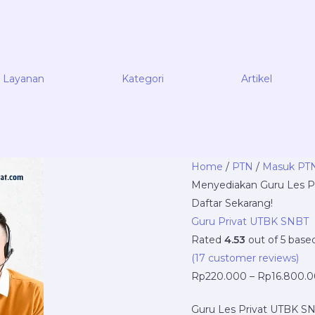
Layanan
Kategori
Artikel
NgajarPrivat.com
Home
/
PTN
/
Masuk PT
Menyediakan
Menyediakan Guru Les Pr
Guru
Daftar Sekarang!
Les
Guru Privat UTBK SNBT
Privat
Rated
4.53
out of 5 base
UTBK
(
17
customer reviews)
SNBT
Rp
220.000
–
Rp
16.800.
di
Guru Les Privat UTBK S
Serpong,