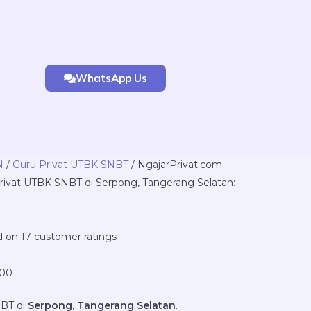
WhatsApp Us
Price
N
/
Guru Privat UTBK SNBT
/ NgajarPrivat.com
range:
ivat UTBK SNBT di Serpong, Tangerang Selatan:
Rp220.000
through
Rp16.800.000
d on
17
customer ratings
000
NBT di
Serpong, Tangerang Selatan
.