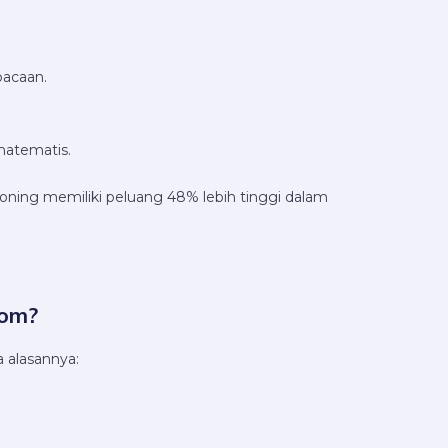
acaan.
matematis.
asoning memiliki peluang 48% lebih tinggi dalam
com?
 alasannya: