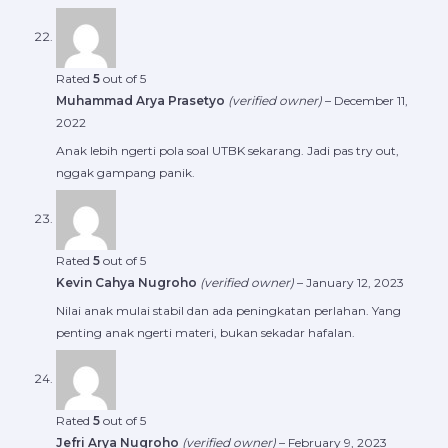
Rated
5
out of 5
Muhammad Arya Prasetyo
(verified owner)
–
December 11,
2022
Anak lebih ngerti pola soal UTBK sekarang. Jadi pas try out,
nggak gampang panik.
Rated
5
out of 5
Kevin Cahya Nugroho
(verified owner)
–
January 12, 2023
Nilai anak mulai stabil dan ada peningkatan perlahan. Yang
penting anak ngerti materi, bukan sekadar hafalan.
Rated
5
out of 5
Jefri Arya Nugroho
(verified owner)
–
February 9, 2023