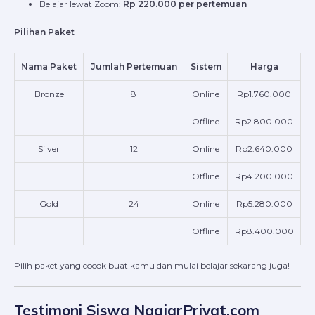
Belajar lewat Zoom:
Rp 220.000 per pertemuan
Pilihan Paket
Nama Paket
Jumlah Pertemuan
Sistem
Harga
Bronze
8
Online
Rp1.760.000
Offline
Rp2.800.000
Silver
12
Online
Rp2.640.000
Offline
Rp4.200.000
Gold
24
Online
Rp5.280.000
Offline
Rp8.400.000
Pilih paket yang cocok buat kamu dan mulai belajar sekarang juga!
Testimoni Siswa NgajarPrivat.com