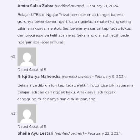
Amira Salsa Zahra
(verified owner)
–
January 21, 2024
Belajar UTBK di NgajarPrivat.com tuh enak banget karena
gurunya bener-bener ngerti cara ngejelasin materi yang sering
bikin anak saya mentok. Sesi belajarnya santai tapi tetap fokus,
dan progress-nya kelihatan jelas. Sekarang dia jauh lebih pede
ngerjain soal-soal simulasi.
Rated
4
out of 5
Rifqi Surya Mahendra
(verified owner)
–
February 9, 2024
Belajarnya dibikin fun tapi tetap efektif. Tutor bisa bikin suasana
belajar jadi cair dan nggak kaku. Anak saya jadi nggak
canggung buat nanya dan diskusi panjang.
Rated
4
out of 5
Sheila Ayu Lestari
(verified owner)
–
February 22, 2024