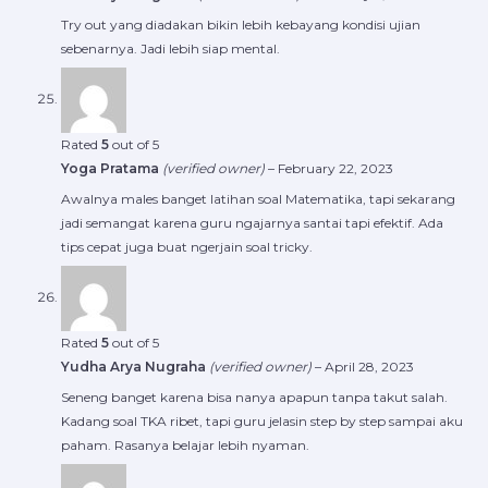
Try out yang diadakan bikin lebih kebayang kondisi ujian
sebenarnya. Jadi lebih siap mental.
Rated
5
out of 5
Yoga Pratama
(verified owner)
–
February 22, 2023
Awalnya males banget latihan soal Matematika, tapi sekarang
jadi semangat karena guru ngajarnya santai tapi efektif. Ada
tips cepat juga buat ngerjain soal tricky.
Rated
5
out of 5
Yudha Arya Nugraha
(verified owner)
–
April 28, 2023
Seneng banget karena bisa nanya apapun tanpa takut salah.
Kadang soal TKA ribet, tapi guru jelasin step by step sampai aku
paham. Rasanya belajar lebih nyaman.