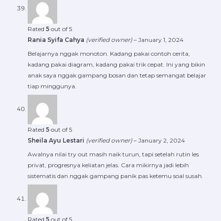
Rated
5
out of 5
Rania Syifa Cahya
(verified owner)
–
January 1, 2024
Belajarnya nggak monoton. Kadang pakai contoh cerita,
kadang pakai diagram, kadang pakai trik cepat. Ini yang bikin
anak saya nggak gampang bosan dan tetap semangat belajar
tiap minggunya.
Rated
5
out of 5
Sheila Ayu Lestari
(verified owner)
–
January 2, 2024
Awalnya nilai try out masih naik turun, tapi setelah rutin les
privat, progresnya keliatan jelas. Cara mikirnya jadi lebih
sistematis dan nggak gampang panik pas ketemu soal susah.
Rated
5
out of 5