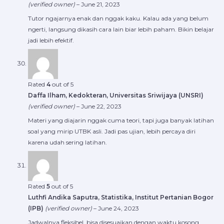
(verified owner)
–
June 21, 2023
Tutor ngajarnya enak dan nggak kaku. Kalau ada yang belum
ngerti, langsung dikasih cara lain biar lebih paham. Bikin belajar
jadi lebih efektif.
Rated
4
out of 5
Daffa Ilham, Kedokteran, Universitas Sriwijaya (UNSRI)
(verified owner)
–
June 22, 2023
Materi yang diajarin nggak cuma teori, tapi juga banyak latihan
soal yang mirip UTBK asli. Jadi pas ujian, lebih percaya diri
karena udah sering latihan.
Rated
5
out of 5
Luthfi Andika Saputra, Statistika, Institut Pertanian Bogor
(IPB)
(verified owner)
–
June 24, 2023
Jadwalnya fleksibel, bisa disesuaikan dengan waktu kosong.