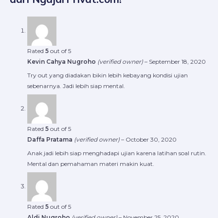
Rated
5
out of 5
Kevin Cahya Nugroho
(verified owner)
–
September 18, 2020
Try out yang diadakan bikin lebih kebayang kondisi ujian
sebenarnya. Jadi lebih siap mental.
Rated
5
out of 5
Daffa Pratama
(verified owner)
–
October 30, 2020
Anak jadi lebih siap menghadapi ujian karena latihan soal rutin.
Mental dan pemahaman materi makin kuat.
Rated
5
out of 5
Aldi Nugroho
(verified owner)
–
November 25, 2020