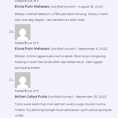
Rated
5
out of 5
Elvira Putri Maharani
(verified owner)
–
August 18, 2022
Belajar intensif sebelum UTBK jadi lebih tenang. Walau masih
ada rasa deg-degan, tapi setidaknya lebih siap.
Rated
5
out of 5
Elvira Putri Maharani
(verified owner)
–
September 6, 2022
Belajar online nggak kaku sama sekali. Bisa tanya langsung,
kadang malah bercanda dikit tapi tetep fokus. Jadi nggak
gampang bosen.
Rated
5
out of 5
Brilian Cahya Putra
(verified owner)
–
September 25, 2022
Tutor suka kasih tips manajemen waktu juga, bukan cuma
materi. Itu penting banget buat persiapan ujian panjang kayak
UTBK.