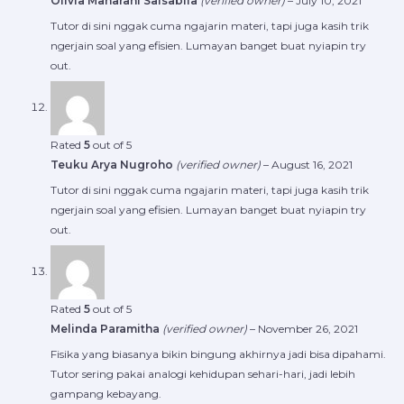
Olivia Maharani Salsabila
(verified owner)
–
July 10, 2021
Tutor di sini nggak cuma ngajarin materi, tapi juga kasih trik
ngerjain soal yang efisien. Lumayan banget buat nyiapin try
out.
Rated
5
out of 5
Teuku Arya Nugroho
(verified owner)
–
August 16, 2021
Tutor di sini nggak cuma ngajarin materi, tapi juga kasih trik
ngerjain soal yang efisien. Lumayan banget buat nyiapin try
out.
Rated
5
out of 5
Melinda Paramitha
(verified owner)
–
November 26, 2021
Fisika yang biasanya bikin bingung akhirnya jadi bisa dipahami.
Tutor sering pakai analogi kehidupan sehari-hari, jadi lebih
gampang kebayang.