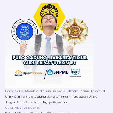
Skip
Guru
Price
to
Les
range:
content
Privat
Rp220.000
UTBK
through
SNBT
Rp8.400.000
di
Pulo
Gadung,
Jakarta
Timur
–
Persiapkan
UTBK
dengan
Guru
Terbaik
Home
/
PTN
/
Masuk PTN
/
Guru Privat UTBK SNBT
/ Guru Les Privat
dari
UTBK SNBT di Pulo Gadung, Jakarta Timur – Persiapkan UTBK
NgajarPrivat.com!
dengan Guru Terbaik dari NgajarPrivat.com!
quantity
Guru Privat UTBK SNBT