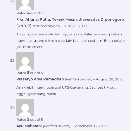
Rated
4
out of 5
Fikri Alfarizi Putra, Teknik Mesin, Universitas Diponegoro
(UNDIP)
(verified owner)
–
June 29, 2023
Tutor ngajarnya enak dan nggak kaku. Kalau ada yang belum
ngerti, langsung dikasih cara lain biar lebih paham. Bikin belajar
jadi lebih efektif.
Rated
5
out of 5
Prasetyo Arya Ramadhan
(verified owner)
–
August 29, 2023
Anak lebih ngerti pola soal UTBK sekarang. Jadi pas try out,
nggak gampang panik.
Rated
5
out of 5
Ayu Maharani
(verified owner)
–
September 18, 2023