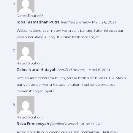
Rated
5
out of 5
Iqbal Ramadhan Putra
(verified owner)
–
March 6, 2021
Walau kadang ada materi yang sulit banget, tutor tetap sabar
jelasin berulang-ulang. Itu bikin lebih semangat.
Rated
5
out of 5
Zahra Nurul Hidayah
(verified owner)
–
April 6, 2021
Setelah ikut beberapa bulan, terasa lebih siap buat UTBK. Masih
banyak belajar yang harus dilakukan, tapi setidaknya ada
perkembangan nyata.
Rated
5
out of 5
Reza Firmansyah
(verified owner)
–
June 19, 2021
Anak lebih disiplin karena guru rutin memantau. Jadi mau