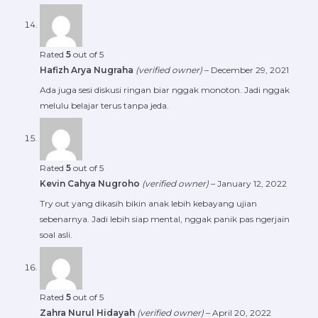
Rated
5
out of 5
Hafizh Arya Nugraha
(verified owner)
–
December 29, 2021
Ada juga sesi diskusi ringan biar nggak monoton. Jadi nggak
melulu belajar terus tanpa jeda.
Rated
5
out of 5
Kevin Cahya Nugroho
(verified owner)
–
January 12, 2022
Try out yang dikasih bikin anak lebih kebayang ujian
sebenarnya. Jadi lebih siap mental, nggak panik pas ngerjain
soal asli.
Rated
5
out of 5
Zahra Nurul Hidayah
(verified owner)
–
April 20, 2022