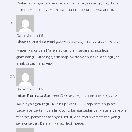
Walau awalnya ngerasa belajar privat agak canggung, tapi
lama-lama jadi nyaman. Karena bisa bebas nanya apapun.
Rated
5
out of 5
Khansa Putri Lestari
(verified owner)
–
December 5, 2023
Materi Fisika dan Matematika rumit sekarang jadi lebih
gampang. Tutor ngajarin step by step dan pakai analogi, jadi
anak cepat nangkep.
Rated
5
out of 5
Intan Permata Sari
(verified owner)
–
December 20, 2023
Awalnya agak ragu ikut les privat UTBK, tapi setelah jalan
beberapa pertemuan langsung kerasa bedanya. Materinya lebih
terarah, pembahasannya runtut, dan fokus ke tipe soal yang
sering keluar. Belajarnya jadi lebih pede.