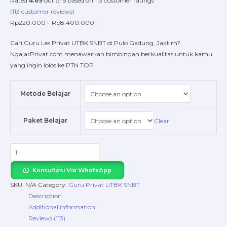
Rated
4.69
out of 5 based on
113
customer ratings
(
113
customer reviews)
Rp
220.000
–
Rp
8.400.000
Cari Guru Les Privat UTBK SNBT di Pulo Gadung, Jaktim?
NgajarPrivat.com menawarkan bimbingan berkualitas untuk kamu
yang ingin lolos ke PTN TOP
Metode Belajar
Paket Belajar
Clear
Konsultasi Via WhatsApp
SKU:
N/A
Category:
Guru Privat UTBK SNBT
Description
Additional information
Reviews (113)