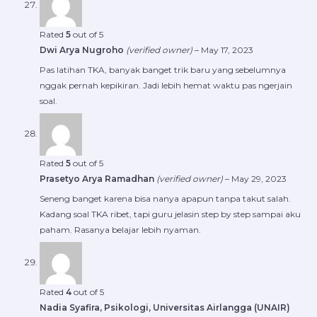
Rated
5
out of 5
Dwi Arya Nugroho
(verified owner)
–
May 17, 2023
Pas latihan TKA, banyak banget trik baru yang sebelumnya
nggak pernah kepikiran. Jadi lebih hemat waktu pas ngerjain
soal.
Rated
5
out of 5
Prasetyo Arya Ramadhan
(verified owner)
–
May 29, 2023
Seneng banget karena bisa nanya apapun tanpa takut salah.
Kadang soal TKA ribet, tapi guru jelasin step by step sampai aku
paham. Rasanya belajar lebih nyaman.
Rated
4
out of 5
Nadia Syafira, Psikologi, Universitas Airlangga (UNAIR)