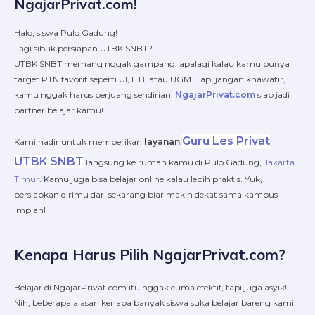
NgajarPrivat.com!
Halo, siswa Pulo Gadung!
Lagi sibuk persiapan UTBK SNBT?
UTBK SNBT memang nggak gampang, apalagi kalau kamu punya
target PTN favorit seperti UI, ITB, atau UGM. Tapi jangan khawatir,
kamu nggak harus berjuang sendirian.
NgajarPrivat.com
siap jadi
partner belajar kamu!
Guru Les Privat
Kami hadir untuk memberikan
layanan
UTBK SNBT
langsung ke rumah kamu di Pulo Gadung,
Jakarta
Timur
. Kamu juga bisa belajar online kalau lebih praktis. Yuk,
persiapkan dirimu dari sekarang biar makin dekat sama kampus
impian!
Kenapa Harus Pilih NgajarPrivat.com?
Belajar di NgajarPrivat.com itu nggak cuma efektif, tapi juga asyik!
Nih, beberapa alasan kenapa banyak siswa suka belajar bareng kami: