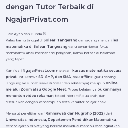
dengan Tutor Terbaik di
NgajarPrivat.com
Halo Ayah dan Bunda 👋
Kalau kamu tinggal di
Solear, Tangerang
dan sedang mencari
les
matematika di Solear, Tangerang
yang benar-benar fokus
membantu anak memahami pelajaran, kamu berada di halaman
yang tepat.
Kami dari
NgajarPrivat.com
melayani
kursus matematika secara
privat
untuk siswa
SD, SMP, dan SMA
, baik
offline
(guru datang
langsung ke rumah siswa di Solear dan sekitarnya) maupun
online
melalui Zoom atau Google Meet
. Proses belajarnya
bukan hanya
menonton video rekaman
, tetapi interaktif, dua arah, dan
disesuaikan dengan kemampuan serta karakter belajar anak.
Menurut penelitian dari
Rahmawati dan Nugroho (2022)
dari
Universitas Indonesia, Departemen Pendidikan Matematika
,
pembelajaran privat yang bersifat individual mampu meningkatkan