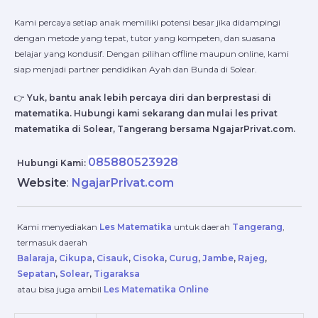
Kami percaya setiap anak memiliki potensi besar jika didampingi
dengan metode yang tepat, tutor yang kompeten, dan suasana
belajar yang kondusif. Dengan pilihan offline maupun online, kami
siap menjadi partner pendidikan Ayah dan Bunda di Solear.
👉
Yuk, bantu anak lebih percaya diri dan berprestasi di
matematika. Hubungi kami sekarang dan mulai les privat
matematika di Solear, Tangerang bersama NgajarPrivat.com.
085880523928
Hubungi Kami:
Website
:
NgajarPrivat.com
Kami menyediakan
Les Matematika
untuk daerah
Tangerang
,
termasuk daerah
Balaraja
,
Cikupa
,
Cisauk
,
Cisoka
,
Curug
,
Jambe
,
Rajeg
,
Sepatan
,
Solear
,
Tigaraksa
atau bisa juga ambil
Les Matematika Online