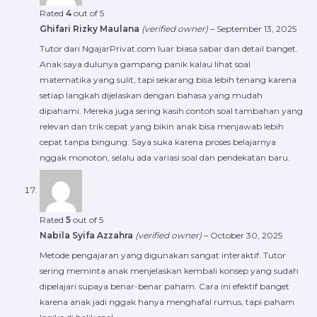
Rated
4
out of 5
Ghifari Rizky Maulana
(verified owner)
–
September 13, 2025
Tutor dari NgajarPrivat.com luar biasa sabar dan detail banget.
Anak saya dulunya gampang panik kalau lihat soal
matematika yang sulit, tapi sekarang bisa lebih tenang karena
setiap langkah dijelaskan dengan bahasa yang mudah
dipahami. Mereka juga sering kasih contoh soal tambahan yang
relevan dan trik cepat yang bikin anak bisa menjawab lebih
cepat tanpa bingung. Saya suka karena proses belajarnya
nggak monoton, selalu ada variasi soal dan pendekatan baru.
Rated
5
out of 5
Nabila Syifa Azzahra
(verified owner)
–
October 30, 2025
Metode pengajaran yang digunakan sangat interaktif. Tutor
sering meminta anak menjelaskan kembali konsep yang sudah
dipelajari supaya benar-benar paham. Cara ini efektif banget
karena anak jadi nggak hanya menghafal rumus, tapi paham