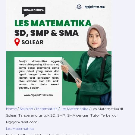
Skip
Les
Price
to
Matematika
range:
content
di
Rp220.000
Solear,
through
Tangerang
Rp16.800.000
untuk
SD,
SMP,
SMA
dengan
Tutor
Terbaik
di
NgajarPrivat.com
quantity
Home
/
Sekolah
/
Matematika
/
Les Matematika
/ Les Matematika di
Solear, Tangerang untuk SD, SMP, SMA dengan Tutor Terbaik di
NgajarPrivat.com
Les Matematika