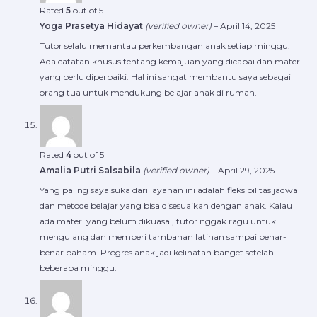
Rated
5
out of 5
Yoga Prasetya Hidayat
(verified owner)
–
April 14, 2025
Tutor selalu memantau perkembangan anak setiap minggu.
Ada catatan khusus tentang kemajuan yang dicapai dan materi
yang perlu diperbaiki. Hal ini sangat membantu saya sebagai
orang tua untuk mendukung belajar anak di rumah.
Rated
4
out of 5
Amalia Putri Salsabila
(verified owner)
–
April 29, 2025
Yang paling saya suka dari layanan ini adalah fleksibilitas jadwal
dan metode belajar yang bisa disesuaikan dengan anak. Kalau
ada materi yang belum dikuasai, tutor nggak ragu untuk
mengulang dan memberi tambahan latihan sampai benar-
benar paham. Progres anak jadi kelihatan banget setelah
beberapa minggu.