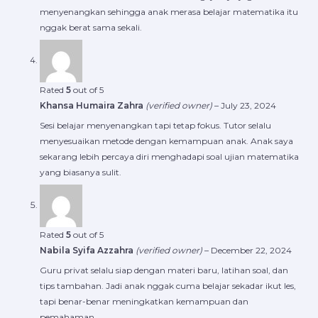
menyenangkan sehingga anak merasa belajar matematika itu
nggak berat sama sekali.
Rated
5
out of 5
Khansa Humaira Zahra
(verified owner)
–
July 23, 2024
Sesi belajar menyenangkan tapi tetap fokus. Tutor selalu
menyesuaikan metode dengan kemampuan anak. Anak saya
sekarang lebih percaya diri menghadapi soal ujian matematika
yang biasanya sulit.
Rated
5
out of 5
Nabila Syifa Azzahra
(verified owner)
–
December 22, 2024
Guru privat selalu siap dengan materi baru, latihan soal, dan
tips tambahan. Jadi anak nggak cuma belajar sekadar ikut les,
tapi benar-benar meningkatkan kemampuan dan
pemahaman.