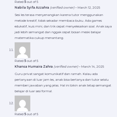
Rated
5
out of 5
Nabila Syifa Azzahra
(verified owner)
–
March 12, 2025
Sesi les terasa menyenangkan karena tutor menggunakan
metode kreatif, tidak sekadar membaca buku. Ada games
edukatif, kuis mini, dan trik cepat menyelesaikan soal. Anak saya
jadi lebih semangat dan nggak cepat bosan meski belajar
matematika cukup menantang.
Rated
5
out of 5
Khansa Humaira Zahra
(verified owner)
–
March 14, 2025
Guru privat sangat komunikatif dan ramah. Kalau ada
pertanyaan di luar jam les, anak bisa bertanya dan tutor selalu
memberi jawaban yang jelas. Hal ini bikin anak tetap semangat
belajar di luar sesi formal.
Rated
5
out of 5