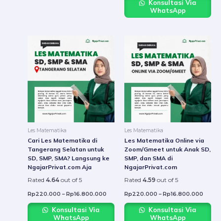
Konsultasi Via
WhatsApp
Price
Price
This
This
range:
range:
product
produ
Rp220.000
Rp22
through
throu
has
has
Rp16.800.000
Rp16.
multiple
multip
variants.
varian
The
The
options
option
may
may
be
be
Les Matematika
Les Matematika
chosen
chose
Cari Les Matematika di
Les Matematika Online via
on
on
Tangerang Selatan untuk
Zoom/Gmeet untuk Anak SD,
SD, SMP, SMA? Langsung ke
SMP, dan SMA di
the
the
NgajarPrivat.com Aja
NgajarPrivat.com
product
produ
Rated
4.64
out of 5
Rated
4.59
out of 5
page
page
Rp
220.000
–
Rp
16.800.000
Rp
220.000
–
Rp
16.800.000
Konsultasi Via
Konsultasi Via
WhatsApp
WhatsApp