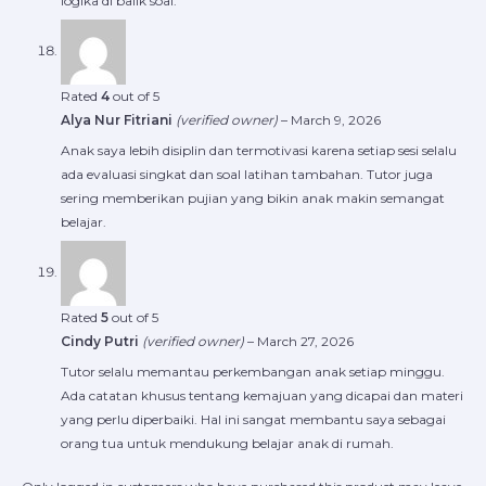
logika di balik soal.
Rated
4
out of 5
Alya Nur Fitriani
(verified owner)
–
March 9, 2026
Anak saya lebih disiplin dan termotivasi karena setiap sesi selalu
ada evaluasi singkat dan soal latihan tambahan. Tutor juga
sering memberikan pujian yang bikin anak makin semangat
belajar.
Rated
5
out of 5
Cindy Putri
(verified owner)
–
March 27, 2026
Tutor selalu memantau perkembangan anak setiap minggu.
Ada catatan khusus tentang kemajuan yang dicapai dan materi
yang perlu diperbaiki. Hal ini sangat membantu saya sebagai
orang tua untuk mendukung belajar anak di rumah.