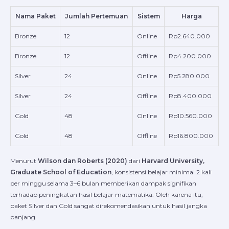
Nama Paket
Jumlah Pertemuan
Sistem
Harga
Bronze
12
Online
Rp2.640.000
Bronze
12
Offline
Rp4.200.000
Silver
24
Online
Rp5.280.000
Silver
24
Offline
Rp8.400.000
Gold
48
Online
Rp10.560.000
Gold
48
Offline
Rp16.800.000
Menurut
Wilson dan Roberts (2020)
dari
Harvard University,
Graduate School of Education
, konsistensi belajar minimal 2 kali
per minggu selama 3–6 bulan memberikan dampak signifikan
terhadap peningkatan hasil belajar matematika. Oleh karena itu,
paket Silver dan Gold sangat direkomendasikan untuk hasil jangka
panjang.