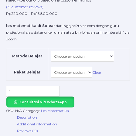
Rated
4.58
out of 5 based on
19
customer ratings
(
19
customer reviews)
Rp
220.000
–
Rp
16.800.000
les matematika di Solear
dari NgajarPrivat.com dengan guru
profesional siap datang ke rumah atau bimbingan online interaktif via
Zoom
Metode Belajar
Paket Belajar
Clear
Konsultasi Via WhatsApp
SKU:
N/A
Category:
Les Matematika
Description
Additional information
Reviews (19)