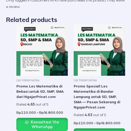
Only logged in customers who have purchased this product may leave
a review.
Related products
Price
Price
This
This
range:
range:
product
produ
Rp220.000
Rp22
through
throu
has
has
Rp16.800.000
Rp16.
multiple
multip
variants.
varian
The
The
options
option
may
may
be
be
Les Matematika
Les Matematika
chosen
chose
Promo Les Matematika di
Promo Spesial! Les
on
on
Bekasi untuk SD, SMP, SMA
Matematika di Bandar
dari NgajarPrivat.com
Lampung untuk SD, SMP,
the
the
SMA — Pesan Sekarang di
product
produ
Rated
4.65
out of 5
NgajarPrivat.com
page
page
Rp
220.000
–
Rp
16.800.000
Rated
4.63
out of 5
Konsultasi Via
Rp
220.000
–
Rp
16.800.000
WhatsApp