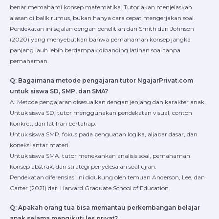
benar memahami konsep matematika. Tutor akan menjelaskan
alasan di balik rumus, bukan hanya cara cepat mengerjakan soal.
Pendekatan ini sejalan dengan penelitian dari Smith dan Johnson
(2020) yang menyebutkan bahwa pemahaman konsep jangka
panjang jauh lebih berdampak dibanding latihan soal tanpa
pemahaman.
Q: Bagaimana metode pengajaran tutor NgajarPrivat.com
untuk siswa SD, SMP, dan SMA?
A: Metode pengajaran disesuaikan dengan jenjang dan karakter anak.
Untuk siswa SD, tutor menggunakan pendekatan visual, contoh
konkret, dan latihan bertahap.
Untuk siswa SMP, fokus pada penguatan logika, aljabar dasar, dan
koneksi antar materi.
Untuk siswa SMA, tutor menekankan analisis soal, pemahaman
konsep abstrak, dan strategi penyelesaian soal ujian.
Pendekatan diferensiasi ini didukung oleh temuan Anderson, Lee, dan
Carter (2021) dari Harvard Graduate School of Education.
Q: Apakah orang tua bisa memantau perkembangan belajar
anak selama mengikuti les privat?