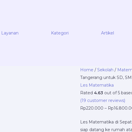
Layanan
Kategori
Artikel
Les
Home
/
Sekolah
/
Matem
Matematika
Tangerang untuk SD, SMP
di
Les Matematika
Sepatan,
Rated
4.63
out of 5 bas
Tangerang
(
19
customer reviews)
untuk
Rp
220.000
–
Rp
16.800.
SD,
Les Matematika di Sepat
SMP,
siap datang ke rumah ata
SMA