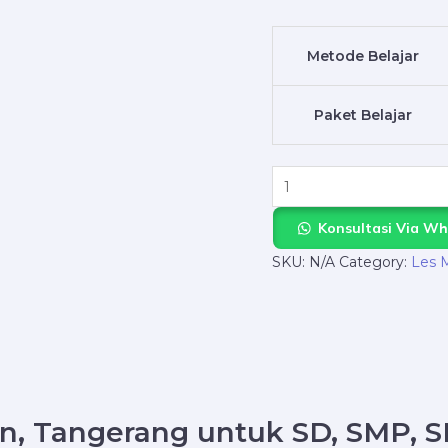
dengan
Tutor
Metode Belajar
Terbaik
di
Paket Belajar
NgajarPrivat.com
quantity
Konsultasi Via W
SKU:
N/A
Category:
Les 
n, Tangerang untuk SD, SMP, 