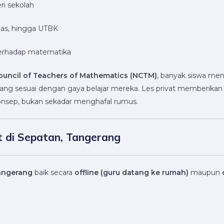
i sekolah
las, hingga UTBK
 terhadap matematika
ouncil of Teachers of Mathematics (NCTM)
, banyak siswa me
 yang sesuai dengan gaya belajar mereka. Les privat memberika
onsep, bukan sekadar menghafal rumus.
 di Sepatan, Tangerang
Tangerang
baik secara
offline (guru datang ke rumah)
maupun