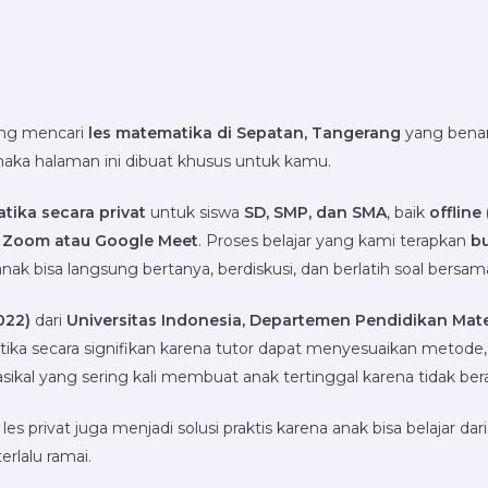
ng mencari
les matematika di Sepatan, Tangerang
yang bena
, maka halaman ini dibuat khusus untuk kamu.
tika secara privat
untuk siswa
SD, SMP, dan SMA
, baik
offline
a Zoom atau Google Meet
. Proses belajar yang kami terapkan
b
anak bisa langsung bertanya, berdiskusi, dan berlatih soal bersam
022)
dari
Universitas Indonesia, Departemen Pendidikan Mat
cara signifikan karena tutor dapat menyesuaikan metode, ke
sikal yang sering kali membuat anak tertinggal karena tidak ber
es privat juga menjadi solusi praktis karena anak bisa belajar da
erlalu ramai.