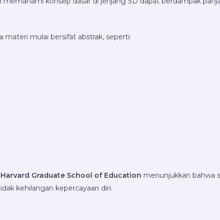
an memahami konsep dasar di jenjang SD dapat berdampak panja
ateri mulai bersifat abstrak, seperti:
)
i
Harvard Graduate School of Education
menunjukkan bahwa s
tidak kehilangan kepercayaan diri.