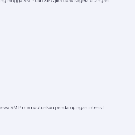
ng hingga SMP dan SMA jika tidak segera ditangani.
iswa SMP membutuhkan pendampingan intensif