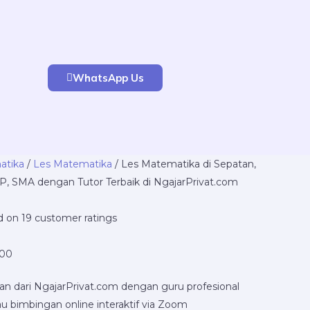
WhatsApp Us
Price
atika
/
Les Matematika
/ Les Matematika di Sepatan,
range:
, SMA dengan Tutor Terbaik di NgajarPrivat.com
Rp220.000
through
ed on
19
customer ratings
Rp16.800.000
000
an dari NgajarPrivat.com dengan guru profesional
u bimbingan online interaktif via Zoom