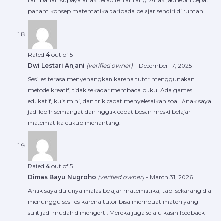
tambahan supaya anak tetap tertantang. Anak jadi lebih cepat
paham konsep matematika daripada belajar sendiri di rumah.
Rated
4
out of 5
Dwi Lestari Anjani
(verified owner)
–
December 17, 2025
Sesi les terasa menyenangkan karena tutor menggunakan
metode kreatif, tidak sekadar membaca buku. Ada games
edukatif, kuis mini, dan trik cepat menyelesaikan soal. Anak saya
jadi lebih semangat dan nggak cepat bosan meski belajar
matematika cukup menantang.
Rated
4
out of 5
Dimas Bayu Nugroho
(verified owner)
–
March 31, 2026
Anak saya dulunya malas belajar matematika, tapi sekarang dia
menunggu sesi les karena tutor bisa membuat materi yang
sulit jadi mudah dimengerti. Mereka juga selalu kasih feedback