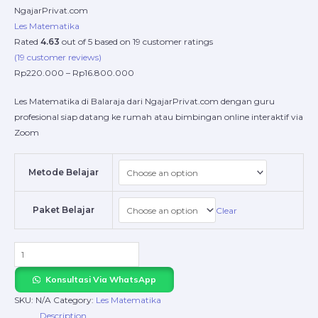
NgajarPrivat.com
Les Matematika
Rated
4.63
out of 5 based on
19
customer ratings
(
19
customer reviews)
Rp
220.000
–
Rp
16.800.000
Les Matematika di Balaraja dari NgajarPrivat.com dengan guru
profesional siap datang ke rumah atau bimbingan online interaktif via
Zoom
Metode Belajar
Paket Belajar
Clear
Konsultasi Via WhatsApp
SKU:
N/A
Category:
Les Matematika
Description