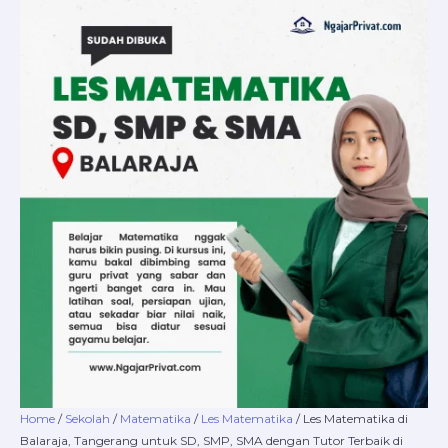
Skip
Les
Price
to
Matematika
range:
content
di
Rp220.000
Balaraja,
through
Tangerang
Rp16.800.000
untuk
SD,
SMP,
SMA
dengan
Tutor
Terbaik
di
NgajarPrivat.com
quantity
Home
/
Sekolah
/
Matematika
/
Les Matematika
/ Les Matematika di
Balaraja, Tangerang untuk SD, SMP, SMA dengan Tutor Terbaik di