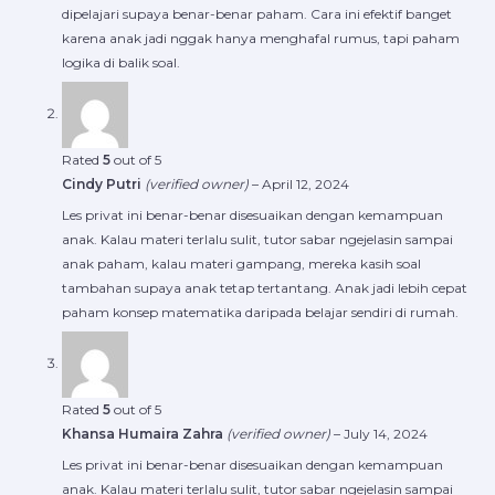
dipelajari supaya benar-benar paham. Cara ini efektif banget
karena anak jadi nggak hanya menghafal rumus, tapi paham
logika di balik soal.
Rated
5
out of 5
Cindy Putri
(verified owner)
–
April 12, 2024
Les privat ini benar-benar disesuaikan dengan kemampuan
anak. Kalau materi terlalu sulit, tutor sabar ngejelasin sampai
anak paham, kalau materi gampang, mereka kasih soal
tambahan supaya anak tetap tertantang. Anak jadi lebih cepat
paham konsep matematika daripada belajar sendiri di rumah.
Rated
5
out of 5
Khansa Humaira Zahra
(verified owner)
–
July 14, 2024
Les privat ini benar-benar disesuaikan dengan kemampuan
anak. Kalau materi terlalu sulit, tutor sabar ngejelasin sampai