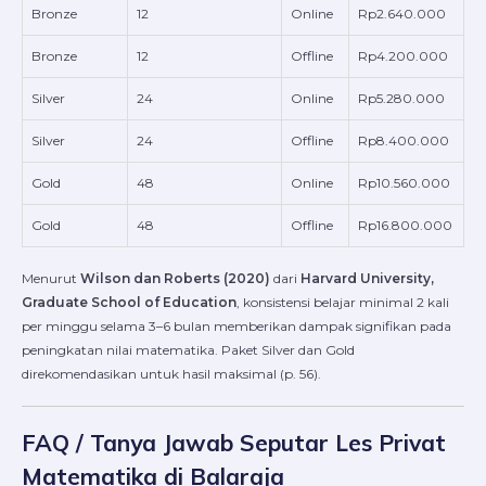
Bronze
12
Online
Rp2.640.000
Bronze
12
Offline
Rp4.200.000
Silver
24
Online
Rp5.280.000
Silver
24
Offline
Rp8.400.000
Gold
48
Online
Rp10.560.000
Gold
48
Offline
Rp16.800.000
Menurut
Wilson dan Roberts (2020)
dari
Harvard University,
Graduate School of Education
, konsistensi belajar minimal 2 kali
per minggu selama 3–6 bulan memberikan dampak signifikan pada
peningkatan nilai matematika. Paket Silver dan Gold
direkomendasikan untuk hasil maksimal (p. 56).
FAQ / Tanya Jawab Seputar Les Privat
Matematika di Balaraja