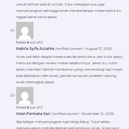
untuk latihan soal di rumah. Cara mengajarnya juga
menyenangkan sehingga anak merasa belajar matematika itu
nggak berat sama sekali.
Rated
4
out of 5
Nabila Syifa Azzahra
(verified owner)
–
August 17, 2025
Anak jadi lebih disiplin karena sesi les terstruktur dan tutor selalu
memulai dengan review materi sebelumnya. Selain itu, tutor
selalu memberi latihan tambahan yang menantang tapi masih
bisa dikerjakan oleh anak, jadi kemampuan problem solving
anak meningkat pesat.
Rated
4
out of 5
Intan Permata Sari
(verified owner)
–
November 12, 2025
Sesi belajar menyenangkan tapi tetap fokus. Tutor selalu
menyesuaikan metode dengan kemampuan anak. Anak saya