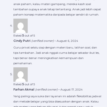
anak paham, kalau materi gampang, mereka kasih soal
tambahan supaya anak tetap tertantang. Anak jadi lebih cepat
paham konsep matematika daripada belajar sendiri di rumah.
Rated
5
out of 5
Cindy Putri
(verified owner)
–
August 6, 2024
Guru privat selalu siap dengan materi baru, latihan soal, dan
tips tambahan. Jadi anak nggak cuma belajar sekadar ikut les,
tapi benar-benar meningkatkan kemampuan dan
pemahaman.
Rated
5
out of 5
Farhan Akmal
(verified owner)
–
August 17, 2024
Yang paling saya suka dari layanan ini adalah fleksibilitas jadwal
dan metode belajar yang bisa disesuaikan dengan anak. Kalau
ada materi yang belum dikuasai, tutor nggak ragu untuk