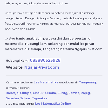
belajar nyaman, fokus, dan sesuai kebutuhan.
Kami percaya setiap anak memiliki potensi besar jika dibimbing
dengan tepat. Dengan tutor profesional, metode belajar personal, dan
fleksibilitas offline/online, kami siap menjadi partner pendidikan terbaik
bagi Ayah dan Bunda.
👉
Ayo bantu anak lebih percaya diri dan berprestasi di
matematika! Hubungi kami sekarang dan mulai les privat
matematika di Balaraja, Tangerang bersama NgajarPrivat.com.
085880523928
Hubungi Kami:
Website
:
NgajarPrivat.com
Kami menyediakan
Les Matematika
untuk daerah
Tangerang
,
termasuk daerah
Balaraja
,
Cikupa
,
Cisauk
,
Cisoka
,
Curug
,
Jambe
,
Rajeg
,
Sepatan
,
Solear
,
Tigaraksa
atau bisa juga ambil
Les Matematika Online