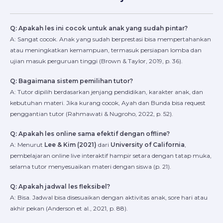
Q: Apakah les ini cocok untuk anak yang sudah pintar?
A: Sangat cocok. Anak yang sudah berprestasi bisa mempertahankan
atau meningkatkan kemampuan, termasuk persiapan lomba dan
ujian masuk perguruan tinggi (Brown & Taylor, 2019, p. 36).
Q: Bagaimana sistem pemilihan tutor?
A: Tutor dipilih berdasarkan jenjang pendidikan, karakter anak, dan
kebutuhan materi. Jika kurang cocok, Ayah dan Bunda bisa request
penggantian tutor (Rahmawati & Nugroho, 2022, p. 52).
Q: Apakah les online sama efektif dengan offline?
A: Menurut
Lee & Kim (2021)
dari
University of California
,
pembelajaran online live interaktif hampir setara dengan tatap muka,
selama tutor menyesuaikan materi dengan siswa (p. 21).
Q: Apakah jadwal les fleksibel?
A: Bisa. Jadwal bisa disesuaikan dengan aktivitas anak, sore hari atau
akhir pekan (Anderson et al., 2021, p. 88).