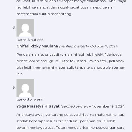
edukatif, kuis mini, dan trik cepat menyelesaikan soal. Anak saya
jadi lebih semangat dan nggak cepat bosan meski belajar
matematika cukup menantang.
Rated
4
out of 5
Ghifari Rizky Maulana
(verified owner)
–
October 7, 2024
Pengalaman les privat di rumah ini jauh lebih efektif daripada
bimbel online atau grup. Tutor fokus satu lawan satu, jadi anak
bisa lebih memahami materi sulit tanpa terganggu oleh teman
lain.
Rated
5
out of 5
Yoga Prasetya Hidayat
(verified owner)
–
November 19, 2024
Anak saya awalnya kurang percaya diri sama matematika, tapi
setelah beberapa sesi les privat di sini, perlahan mulai lebih
berani menjawab soal. Tutor mengajarkan konsep dengan cara