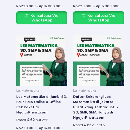
Rp
220.000
–
Rp
16.800.000
Rp
220.000
–
Rp
16.800.000
Konsultasi Via
Konsultasi Via
WhatsApp
WhatsApp
Price
Price
This
This
range:
range:
product
produ
Rp220.000
Rp22
through
throu
has
has
Rp16.800.000
Rp16.
multiple
multip
variants.
varian
The
The
options
option
may
may
be
be
Les Matematika
Les Matematika
chosen
chose
Les Matematika di Jambi SD,
Daftar Sekarang! Les
on
on
SMP, SMA Online & Offline —
Matematika di Jakarta
Cek Paket di
Pusat Yang Terbaik untuk
the
the
NgajarPrivat.com
SD, SMP, SMA Hanya di
product
produ
NgajarPrivat.com
Rated
4.62
out of 5
page
page
Rated
4.65
out of 5
Rp
220.000
–
Rp
16.800.000