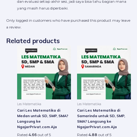
dan evaluasi setiap akhir sesi, jadi saya bisa tahu bagian mana
yang masih harus diperbaiki.
Only logged in customers who have purchased this product may leave
a review.
Related products
Price
Price
This
This
range:
range:
product
produ
Rp220.000
Rp22
through
throu
has
has
Rp16.800.000
Rp16.
multiple
multip
variants.
varian
The
The
options
option
may
may
be
be
Les Matematika
Les Matematika
chosen
chose
Cari Les Matematika di
Cari Les Matematika di
on
on
Medan untuk SD, SMP, SMA?
Samarinda untuk SD, SMP,
Langsung ke
SMA? Langsung ke
the
the
NgajarPrivat.com Aja
NgajarPrivat.com Aja
product
produ
Rated
4.66
out of 5
Rated
4.88
out of 5
page
page