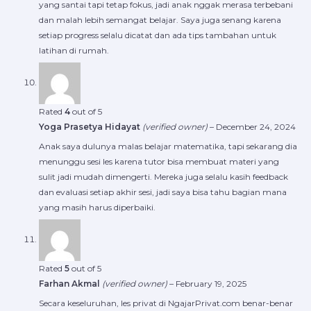
yang santai tapi tetap fokus, jadi anak nggak merasa terbebani
dan malah lebih semangat belajar. Saya juga senang karena
setiap progress selalu dicatat dan ada tips tambahan untuk
latihan di rumah.
Rated
4
out of 5
Yoga Prasetya Hidayat
(verified owner)
–
December 24, 2024
Anak saya dulunya malas belajar matematika, tapi sekarang dia
menunggu sesi les karena tutor bisa membuat materi yang
sulit jadi mudah dimengerti. Mereka juga selalu kasih feedback
dan evaluasi setiap akhir sesi, jadi saya bisa tahu bagian mana
yang masih harus diperbaiki.
Rated
5
out of 5
Farhan Akmal
(verified owner)
–
February 19, 2025
Secara keseluruhan, les privat di NgajarPrivat.com benar-benar