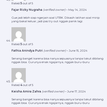
Rated
5
out of 5
Fajar Rizky Nugraha
(verified owner)
–
May 14, 2024
Gue jadi lebih siap ngerjain soal UTBK. Dikasih latihan soal mirip
yang bakal keluar, jadi pas try out nggak panik lagi.
Rated
5
out of 5
Fathia Anindya Putri
(verified owner)
–
June 15, 2024
Senang banget karena bisa nanya sepuasnya tanpa takut dibilang
nggak bisa. Gurunya enak ngajarnya, nggak buru-buru
Rated
4
out of 5
Keisha Amira Zahra
(verified owner)
–
June 17, 2024
Senang banget karena bisa nanya sepuasnya tanpa takut dibilang
nggak bisa. Gurunya enak ngajarnya, nggak buru-buru