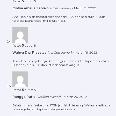
Rated
5
out of 5
Cintya Amalia Zahra
(verified owner)
–
March 11, 2022
Anak lebih siap mental menghadapi TKA dan soal sulit. Sudah
terbiasa latihan soal mirip ujian asli.
Rated
5
out of 5
Wahyu Dwi Prasetya
(verified owner)
–
March 15, 2022
Anak lebih enjoy belajar karena guru bisa santai tapi tetap fokus.
Bisa tanya, diskusi, dan latihan soal sekaligus.
Rated
5
out of 5
Rangga Putra
(verified owner)
–
March 26, 2022
Belajar intensif sebelum UTBK jadi lebih tenang. Walau masih ada
rasa deg-degan, tapi setidaknya lebih siap.