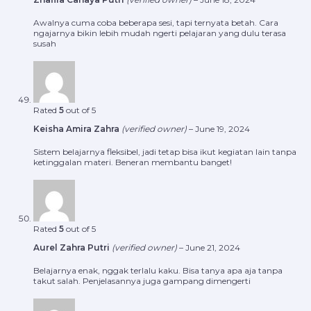
Awalnya cuma coba beberapa sesi, tapi ternyata betah. Cara
ngajarnya bikin lebih mudah ngerti pelajaran yang dulu terasa
susah
Rated
5
out of 5
Keisha Amira Zahra
(verified owner)
–
June 19, 2024
Sistem belajarnya fleksibel, jadi tetap bisa ikut kegiatan lain tanpa
ketinggalan materi. Beneran membantu banget!
Rated
5
out of 5
Aurel Zahra Putri
(verified owner)
–
June 21, 2024
Belajarnya enak, nggak terlalu kaku. Bisa tanya apa aja tanpa
takut salah. Penjelasannya juga gampang dimengerti