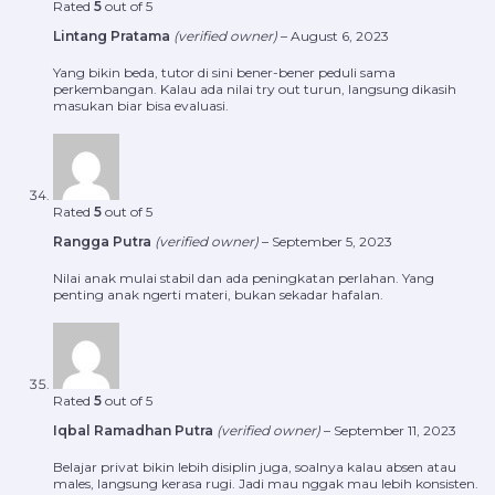
Rated
5
out of 5
Lintang Pratama
(verified owner)
–
August 6, 2023
Yang bikin beda, tutor di sini bener-bener peduli sama
perkembangan. Kalau ada nilai try out turun, langsung dikasih
masukan biar bisa evaluasi.
Rated
5
out of 5
Rangga Putra
(verified owner)
–
September 5, 2023
Nilai anak mulai stabil dan ada peningkatan perlahan. Yang
penting anak ngerti materi, bukan sekadar hafalan.
Rated
5
out of 5
Iqbal Ramadhan Putra
(verified owner)
–
September 11, 2023
Belajar privat bikin lebih disiplin juga, soalnya kalau absen atau
males, langsung kerasa rugi. Jadi mau nggak mau lebih konsisten.