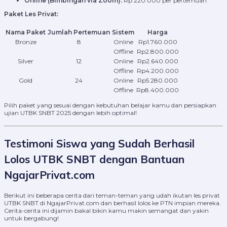
Online (Bimbingan via Zoom):
Rp 220.000 per pertemuan
Paket Les Privat:
Nama Paket
Jumlah Pertemuan
Sistem
Harga
Bronze
8
Online
Rp1.760.000
Offline
Rp2.800.000
Silver
12
Online
Rp2.640.000
Offline
Rp4.200.000
Gold
24
Online
Rp5.280.000
Offline
Rp8.400.000
Pilih paket yang sesuai dengan kebutuhan belajar kamu dan persiapkan
ujian UTBK SNBT 2025 dengan lebih optimal!
Testimoni Siswa yang Sudah Berhasil
Lolos UTBK SNBT dengan Bantuan
NgajarPrivat.com
Berikut ini beberapa cerita dari teman-teman yang udah ikutan les privat
UTBK SNBT di NgajarPrivat.com dan berhasil lolos ke PTN impian mereka.
Cerita-cerita ini dijamin bakal bikin kamu makin semangat dan yakin
untuk bergabung!