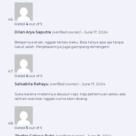
Rated
4
out of 5
Dilan Arya Saputra
(verified owner)
–
June 17, 2024
Belajarnya enak, nggak terlalu kaku. Bisa tanya apa aja tanpa
takut salah. Penjelasannya juga gampang dimengerti
Rated
4
out of 5
Salsabila Rahayu
(verified owner)
–
June 17, 2024
Suka karena materinya disusun rapi, tiap pertemuan selalu ada
latihan soal biar nggak cuma teori doang
Rated
5
out of 5
Zhafira Cahaya Putri
(verified owner)
–
June 18, 2024