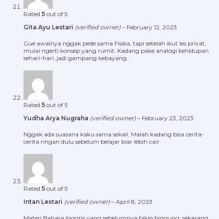
Rated
5
out of 5
Gita Ayu Lestari
(verified owner)
–
February 12, 2023
Gue awalnya nggak pede sama Fisika, tapi setelah ikut les privat,
mulai ngerti konsep yang rumit. Kadang pake analogi kehidupan
sehari-hari, jadi gampang kebayang.
Rated
5
out of 5
Yudha Arya Nugraha
(verified owner)
–
February 23, 2023
Nggak ada suasana kaku sama sekali. Malah kadang bisa cerita-
cerita ringan dulu sebelum belajar biar lebih cair.
Rated
5
out of 5
Intan Lestari
(verified owner)
–
April 8, 2023
Materi Bahasa Inggris yang sebelumnya bikin bingung, sekarang