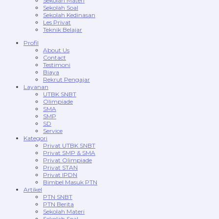
Sekolah Materi
Sekolah Soal
Sekolah Kedinasan
Les Privat
Teknik Belajar
Profil
About Us
Contact
Testimoni
Biaya
Rekrut Pengajar
Layanan
UTBK SNBT
Olimpiade
SMA
SMP
SD
Service
Kategori
Privat UTBK SNBT
Privat SMP & SMA
Privat Olimpiade
Privat STAN
Privat IPDN
Bimbel Masuk PTN
Artikel
PTN SNBT
PTN Berita
Sekolah Materi
Sekolah Soal