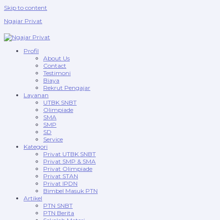
Skip to content
Ngajar Privat
Profil
About Us
Contact
Testimoni
Biaya
Rekrut Pengajar
Layanan
UTBK SNBT
Olimpiade
SMA
SMP
SD
Service
Kategori
Privat UTBK SNBT
Privat SMP & SMA
Privat Olimpiade
Privat STAN
Privat IPDN
Bimbel Masuk PTN
Artikel
PTN SNBT
PTN Berita