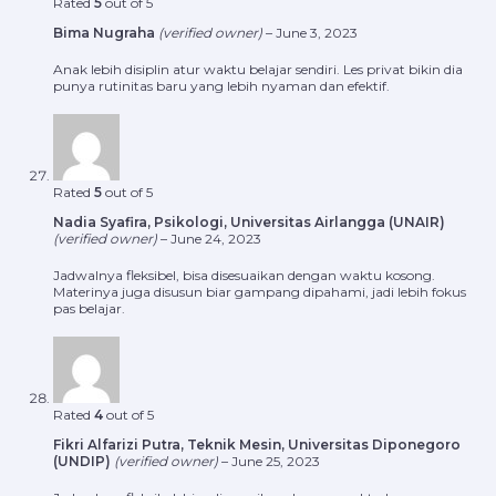
Rated
5
out of 5
Bima Nugraha
(verified owner)
–
June 3, 2023
Anak lebih disiplin atur waktu belajar sendiri. Les privat bikin dia
punya rutinitas baru yang lebih nyaman dan efektif.
Rated
5
out of 5
Nadia Syafira, Psikologi, Universitas Airlangga (UNAIR)
(verified owner)
–
June 24, 2023
Jadwalnya fleksibel, bisa disesuaikan dengan waktu kosong.
Materinya juga disusun biar gampang dipahami, jadi lebih fokus
pas belajar.
Rated
4
out of 5
Fikri Alfarizi Putra, Teknik Mesin, Universitas Diponegoro
(UNDIP)
(verified owner)
–
June 25, 2023