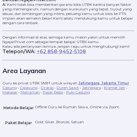
A:
Kami tidak bisa memberikan garansi lolos UTBK karena banyak faktor
yang memengaruhi, namun dengan kurikulum yang tepat, tryout yang
sesuai, dan bimbingan yang intens, peluang kamu untuk lolos ke PTN
impian akan semakin besar! Kami selalu mendukung kamu untuk belajar
dengan cara terbaik.
Dengan informasi di atas, semoga kamu makin yakin untuk memilih
NgajarPrivat.com sebagai tempat belajar UTBK kamu.
Kalau ada pertanyaan lainnya, jangan ragu untuk menghubungi kami!
Telepon/WA:
+62 858-9452-5108
Area Layanan
Guru les privat UTBK SNBT untuk wilayah
Jatinegara, Jakarta Timur
Cakung
•
Cipayung
•
Ciracas
•
Duren Sawit
•
Jatinegara
•
Kramat Jati
•
Makasar
•
Matraman
•
Pasar Rebo
•
Pulo Gadung
Offline Guru ke Rumah Siswa, Online via Zoom
Metode Belajar
Gold, Silver, Bronze, Satuan
Paket Belajar