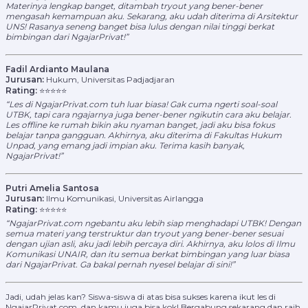
Materinya lengkap banget, ditambah tryout yang bener-bener
mengasah kemampuan aku. Sekarang, aku udah diterima di Arsitektur
UNS! Rasanya seneng banget bisa lulus dengan nilai tinggi berkat
bimbingan dari NgajarPrivat!”
Fadil Ardianto Maulana
Jurusan:
Hukum, Universitas Padjadjaran
Rating:
⭐⭐⭐⭐⭐
“Les di NgajarPrivat.com tuh luar biasa! Gak cuma ngerti soal-soal
UTBK, tapi cara ngajarnya juga bener-bener ngikutin cara aku belajar.
Les offline ke rumah bikin aku nyaman banget, jadi aku bisa fokus
belajar tanpa gangguan. Akhirnya, aku diterima di Fakultas Hukum
Unpad, yang emang jadi impian aku. Terima kasih banyak,
NgajarPrivat!”
Putri Amelia Santosa
Jurusan:
Ilmu Komunikasi, Universitas Airlangga
Rating:
⭐⭐⭐⭐⭐
“NgajarPrivat.com ngebantu aku lebih siap menghadapi UTBK! Dengan
semua materi yang terstruktur dan tryout yang bener-bener sesuai
dengan ujian asli, aku jadi lebih percaya diri. Akhirnya, aku lolos di Ilmu
Komunikasi UNAIR, dan itu semua berkat bimbingan yang luar biasa
dari NgajarPrivat. Ga bakal pernah nyesel belajar di sini!”
Jadi, udah jelas kan? Siswa-siswa di atas bisa sukses karena ikut les di
NgajarPrivat.com, dan kamu juga bisa kok! Bergabung sekarang dan raih