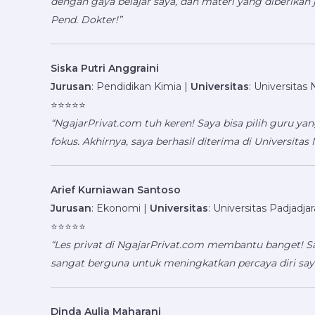
dengan gaya belajar saya, dan materi yang diberikan 
Pend. Dokter!”
Siska Putri Anggraini
Jurusan
: Pendidikan Kimia |
Universitas
: Universitas
⭐️⭐️⭐️⭐️⭐️
“NgajarPrivat.com tuh keren! Saya bisa pilih guru yan
fokus. Akhirnya, saya berhasil diterima di Universitas
Arief Kurniawan Santoso
Jurusan
: Ekonomi |
Universitas
: Universitas Padjadja
⭐️⭐️⭐️⭐️⭐️
“Les privat di NgajarPrivat.com membantu banget! Say
sangat berguna untuk meningkatkan percaya diri saya
Dinda Aulia Maharani