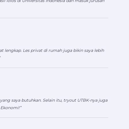
il lolos di Universitas Indonesia dan masuk jurusan
t lengkap. Les privat di rumah juga bikin saya lebih
yang saya butuhkan. Selain itu, tryout UTBK-nya juga
n Ekonomi!”