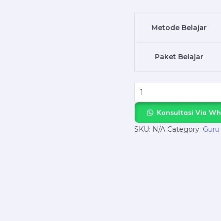
–
Raih
Metode Belajar
PTN
Impianmu
Paket Belajar
Bareng
NgajarPrivat.com!
quantity
Konsultasi Via W
SKU:
N/A
Category:
Guru