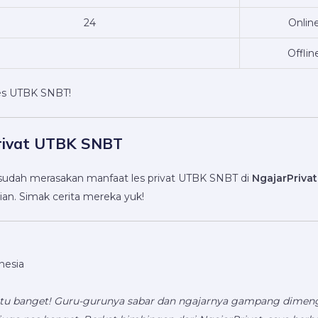
24
Onlin
Offlin
ses UTBK SNBT!
Privat UTBK SNBT
ng sudah merasakan manfaat les privat UTBK SNBT di
NgajarPriva
pian. Simak cerita mereka yuk!
onesia
tu banget! Guru-gurunya sabar dan ngajarnya gampang dimenger