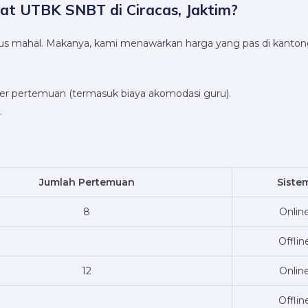
at UTBK SNBT di Ciracas, Jaktim?
harus mahal. Makanya, kami menawarkan harga yang pas di kanton
per pertemuan (termasuk biaya akomodasi guru).
.
Jumlah Pertemuan
Siste
8
Onlin
Offlin
12
Onlin
Offlin