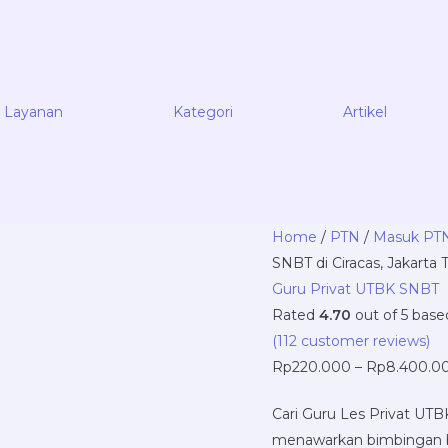
Layanan
Kategori
Artikel
Guru
Home
/
PTN
/
Masuk PT
Les
SNBT di Ciracas, Jakart
Privat
Guru Privat UTBK SNBT
UTBK
Rated
4.70
out of 5 bas
SNBT
(
112
customer reviews)
di
Rp
220.000
–
Rp
8.400.0
Ciracas,
Cari Guru Les Privat UTB
Jakarta
menawarkan bimbingan be
Timur