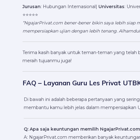
Jurusan
: Hubungan Internasional|
Universitas
: Unive
⭐️⭐️⭐️⭐️⭐️
“NgajarPrivat.com bener-bener bikin saya lebih si
mempersiapkan ujian dengan lebih tenang. Alhamdulil
Terima kasih banyak untuk teman-teman yang telah
meraih tujuanmu juga!
FAQ – Layanan Guru Les Privat UTBK
Di bawah ini adalah beberapa pertanyaan yang sering
membantu kamu lebih jelas dalam mempersiapkan 
Q: Apa saja keuntungan memilih NgajarPrivat.co
A: NgajarPrivat.com memberikan banyak keuntungan, 