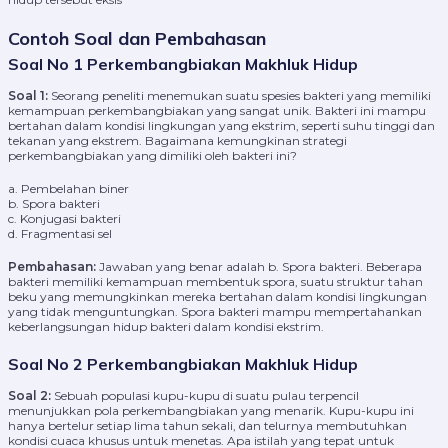
Contoh Soal dan Pembahasan
Soal No 1 Perkembangbiakan Makhluk Hidup
Soal 1:
Seorang peneliti menemukan suatu spesies bakteri yang memiliki
kemampuan perkembangbiakan yang sangat unik. Bakteri ini mampu
bertahan dalam kondisi lingkungan yang ekstrim, seperti suhu tinggi dan
tekanan yang ekstrem. Bagaimana kemungkinan strategi
perkembangbiakan yang dimiliki oleh bakteri ini?
a. Pembelahan biner
b. Spora bakteri
c. Konjugasi bakteri
d. Fragmentasi sel
Pembahasan:
Jawaban yang benar adalah b. Spora bakteri. Beberapa
bakteri memiliki kemampuan membentuk spora, suatu struktur tahan
beku yang memungkinkan mereka bertahan dalam kondisi lingkungan
yang tidak menguntungkan. Spora bakteri mampu mempertahankan
keberlangsungan hidup bakteri dalam kondisi ekstrim.
Soal No 2 Perkembangbiakan Makhluk Hidup
Soal 2:
Sebuah populasi kupu-kupu di suatu pulau terpencil
menunjukkan pola perkembangbiakan yang menarik. Kupu-kupu ini
hanya bertelur setiap lima tahun sekali, dan telurnya membutuhkan
kondisi cuaca khusus untuk menetas. Apa istilah yang tepat untuk