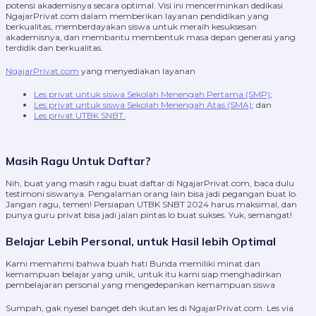
potensi akademisnya secara optimal. Visi ini mencerminkan dedikasi
NgajarPrivat.com dalam memberikan layanan pendidikan yang
berkualitas, memberdayakan siswa untuk meraih kesuksesan
akademisnya, dan membantu membentuk masa depan generasi yang
terdidik dan berkualitas.
NgajarPrivat.com
yang menyediakan layanan
Les privat untuk siswa Sekolah Menengah Pertama (SMP)
;
Les
privat untuk siswa Sekolah Menengah Atas (SMA)
; dan
Les
privat UTBK SNBT.
Masih Ragu Untuk Daftar?
Nih, buat yang masih ragu buat daftar di NgajarPrivat.com, baca dulu
testimoni siswanya. Pengalaman orang lain bisa jadi pegangan buat lo.
Jangan ragu, temen! Persiapan UTBK SNBT 2024 harus maksimal, dan
punya guru privat bisa jadi jalan pintas lo buat sukses. Yuk, semangat!
Belajar Lebih Personal, untuk Hasil lebih Optimal
Kami memahmi bahwa buah hati Bunda memiliki minat dan
kemampuan belajar yang unik, untuk itu kami siap menghadirkan
pembelajaran personal yang mengedepankan kemampuan siswa
Sumpah, gak nyesel banget deh ikutan les di NgajarPrivat.com. Les via