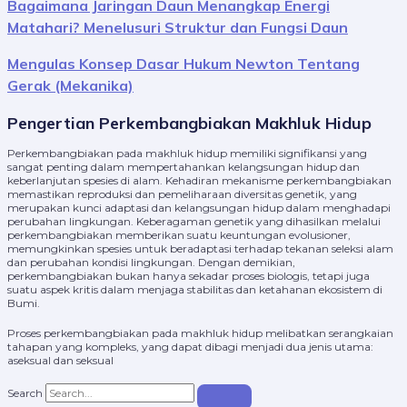
Bagaimana Jaringan Daun Menangkap Energi
Matahari? Menelusuri Struktur dan Fungsi Daun
Mengulas Konsep Dasar Hukum Newton Tentang
Gerak (Mekanika)
Pengertian Perkembangbiakan Makhluk Hidup
Perkembangbiakan pada makhluk hidup memiliki signifikansi yang
sangat penting dalam mempertahankan kelangsungan hidup dan
keberlanjutan spesies di alam. Kehadiran mekanisme perkembangbiakan
memastikan reproduksi dan pemeliharaan diversitas genetik, yang
merupakan kunci adaptasi dan kelangsungan hidup dalam menghadapi
perubahan lingkungan. Keberagaman genetik yang dihasilkan melalui
perkembangbiakan memberikan suatu keuntungan evolusioner,
memungkinkan spesies untuk beradaptasi terhadap tekanan seleksi alam
dan perubahan kondisi lingkungan. Dengan demikian,
perkembangbiakan bukan hanya sekadar proses biologis, tetapi juga
suatu aspek kritis dalam menjaga stabilitas dan ketahanan ekosistem di
Bumi.
Proses perkembangbiakan pada makhluk hidup melibatkan serangkaian
tahapan yang kompleks, yang dapat dibagi menjadi dua jenis utama:
aseksual dan seksual
Search