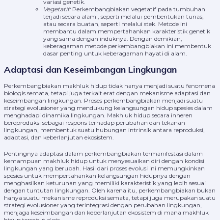
variasi genetik.
Vegetatif:
Perkembangbiakan vegetatif pada tumbuhan
terjadi secara alami, seperti melalui pembentukan tunas,
atau secara buatan, seperti melalui stek. Metode ini
membantu dalam mempertahankan karakteristik genetik
yang sama dengan induknya. Dengan demikian,
keberagaman metode perkembangbiakan ini membentuk
dasar penting untuk keberagaman hayati di alam.
Adaptasi dan Keseimbangan Lingkungan
Perkembangbiakan makhluk hidup tidak hanya menjadi suatu fenomena
biologis semata, tetapi juga terkait erat dengan mekanisme adaptasi dan
keseimbangan lingkungan. Proses perkembangbiakan menjadi suatu
strategi evolusioner yang mendukung kelangsungan hidup spesies dalam
menghadapi dinamika lingkungan. Makhluk hidup secara inheren
bereproduksi sebagai respons terhadap perubahan dan tekanan
lingkungan, membentuk suatu hubungan intrinsik antara reproduksi,
adaptasi, dan keberlanjutan ekosistem.
Pentingnya adaptasi dalam perkembangbiakan termanifestasi dalam
kemampuan makhluk hidup untuk menyesuaikan diri dengan kondisi
lingkungan yang berubah. Hasil dari proses evolusi ini memungkinkan
spesies untuk mempertahankan kelangsungan hidupnya dengan
menghasilkan keturunan yang memiliki karakteristik yang lebih sesuai
dengan tuntutan lingkungan. Oleh karena itu, perkembangbiakan bukan
hanya suatu mekanisme reproduksi semata, tetapi juga merupakan suatu
strategi evolusioner yang terintegrasi dengan perubahan lingkungan,
menjaga keseimbangan dan keberlanjutan ekosistem di mana makhluk
hidup tersebut eksis