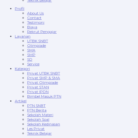
Teknik Belajar
Profil
About Us
Contact
Testimoni
Biaya
Rekrut Pengajar
Layanan
UTBK SNBT
Olimpiade
SMA
SMP
SD
Service
Kategori
Privat UTBK SNBT
Privat SMP & SMA
Privat Olimpiade
Privat STAN
Privat IPDN
Bimbel Masuk PTN
Artikel
PTN SNBT
PTN Berita
Sekolah Materi
Sekolah Soal
Sekolah Kedinasan
Les Privat
Teknik Belajar