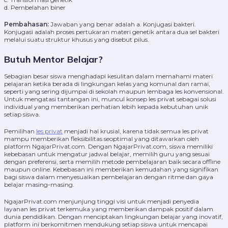
d. Pembelahan biner
Pembahasan:
Jawaban yang benar adalah a. Konjugasi bakteri.
Konjugasi adalah proses pertukaran materi genetik antara dua sel bakteri
melalui suatu struktur khusus yang disebut pilus.
Butuh Mentor Belajar?
Sebagian besar siswa menghadapi kesulitan dalam memahami materi
pelajaran ketika berada di lingkungan kelas yang komunal dan ramai,
seperti yang sering dijumpai di sekolah maupun lembaga les konvensional.
Untuk mengatasi tantangan ini, muncul konsep les privat sebagai solusi
individual yang memberikan perhatian lebih kepada kebutuhan unik
setiap siswa.
Pemilihan
les privat
menjadi hal krusial, karena tidak semua les privat
mampu memberikan fleksibilitas seoptimal yang ditawarkan oleh
platform NgajarPrivat.com. Dengan NgajarPrivat.com, siswa memiliki
kebebasan untuk mengatur jadwal belajar, memilih guru yang sesuai
dengan preferensi, serta memilih metode pembelajaran baik secara offline
maupun online. Kebebasan ini memberikan kemudahan yang signifikan
bagi siswa dalam menyesuaikan pembelajaran dengan ritme dan gaya
belajar masing-masing.
NgajarPrivat.com menjunjung tinggi visi untuk menjadi penyedia
layanan les privat terkemuka yang memberikan dampak positif dalam
dunia pendidikan. Dengan menciptakan lingkungan belajar yang inovatif,
platform ini berkomitmen mendukung setiap siswa untuk mencapai