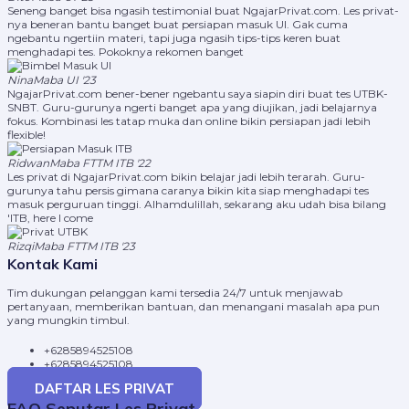
Seneng banget bisa ngasih testimonial buat NgajarPrivat.com. Les privat-
nya beneran bantu banget buat persiapan masuk UI. Gak cuma
ngebantu ngertiin materi, tapi juga ngasih tips-tips keren buat
menghadapi tes. Pokoknya rekomen banget
Nina
Maba UI '23
NgajarPrivat.com bener-bener ngebantu saya siapin diri buat tes UTBK-
SNBT. Guru-gurunya ngerti banget apa yang diujikan, jadi belajarnya
fokus. Kombinasi les tatap muka dan online bikin persiapan jadi lebih
flexible!
Ridwan
Maba FTTM ITB '22
Les privat di NgajarPrivat.com bikin belajar jadi lebih terarah. Guru-
gurunya tahu persis gimana caranya bikin kita siap menghadapi tes
masuk perguruan tinggi. Alhamdulillah, sekarang aku udah bisa bilang
'ITB, here I come
Rizqi
Maba FTTM ITB '23
Kontak Kami
Tim dukungan pelanggan kami tersedia 24/7 untuk menjawab
pertanyaan, memberikan bantuan, dan menangani masalah apa pun
yang mungkin timbul.
+6285894525108
+6285894525108
DAFTAR LES PRIVAT
FAQ Seputar Les Privat