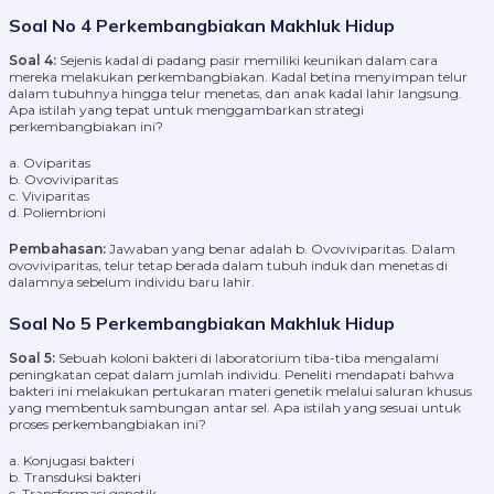
Soal No 4 Perkembangbiakan Makhluk Hidup
Soal 4:
Sejenis kadal di padang pasir memiliki keunikan dalam cara
mereka melakukan perkembangbiakan. Kadal betina menyimpan telur
dalam tubuhnya hingga telur menetas, dan anak kadal lahir langsung.
Apa istilah yang tepat untuk menggambarkan strategi
perkembangbiakan ini?
a. Oviparitas
b. Ovoviviparitas
c. Viviparitas
d. Poliembrioni
Pembahasan:
Jawaban yang benar adalah b. Ovoviviparitas. Dalam
ovoviviparitas, telur tetap berada dalam tubuh induk dan menetas di
dalamnya sebelum individu baru lahir.
Soal No 5 Perkembangbiakan Makhluk Hidup
Soal 5:
Sebuah koloni bakteri di laboratorium tiba-tiba mengalami
peningkatan cepat dalam jumlah individu. Peneliti mendapati bahwa
bakteri ini melakukan pertukaran materi genetik melalui saluran khusus
yang membentuk sambungan antar sel. Apa istilah yang sesuai untuk
proses perkembangbiakan ini?
a. Konjugasi bakteri
b. Transduksi bakteri
c. Transformasi genetik