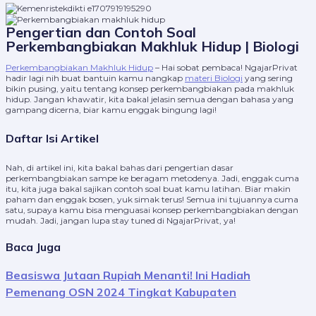
Pengertian dan Contoh Soal
Perkembangbiakan Makhluk Hidup | Biologi
Perkembangbiakan Makhluk Hidup
– Hai sobat pembaca! NgajarPrivat
hadir lagi nih buat bantuin kamu nangkap
materi Biologi
yang sering
bikin pusing, yaitu tentang konsep perkembangbiakan pada makhluk
hidup. Jangan khawatir, kita bakal jelasin semua dengan bahasa yang
gampang dicerna, biar kamu enggak bingung lagi!
Daftar Isi Artikel
Nah, di artikel ini, kita bakal bahas dari pengertian dasar
perkembangbiakan sampe ke beragam metodenya. Jadi, enggak cuma
itu, kita juga bakal sajikan contoh soal buat kamu latihan. Biar makin
paham dan enggak bosen, yuk simak terus! Semua ini tujuannya cuma
satu, supaya kamu bisa menguasai konsep perkembangbiakan dengan
mudah. Jadi, jangan lupa stay tuned di NgajarPrivat, ya!
Baca Juga
Beasiswa Jutaan Rupiah Menanti! Ini Hadiah
Pemenang OSN 2024 Tingkat Kabupaten