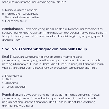
menjelaskan strategi perkembangbiakan ini?
a. Rasio kelahiran rendah
b. Reproduksi iteroparitas
c. Reproduksi semelparitas
d. Dormansi telur
Pembahasan:
Jawaban yang benar adalah c. Reproduksi semelparitas.
Strategi perkembangbiakan ini melibatkan reproduksi hanya sekali dalam
hidup individu, dan hal ini memerlukan kondisi lingkungan yang spesifik
untuk sukses.
Soal No 3 Perkembangbiakan Makhluk Hidup
Soal 3:
Sebuah tumbuhan di hutan tropis memiliki cara
perkembangbiakan yang melibatkan pertumbuhan tunas baru pada
batang utamanya. Tunas ini kemudian tumbuh menjadi tanaman baru.
Apa istilah yang paling sesuai untuk proses perkembangbiakan ini?
a. Fragmentasi
b. Stolon
c. Rhizoma
d. Tunas adventif
Pembahasan:
Jawaban yang benar adalah d. Tunas adventif. Proses
perkembangbiakan ini melibatkan pertumbuhan tunas baru pada
bagian batang utama tanaman, dan tunas ini dapat berkembang
menjadi individu baru.