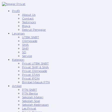
Profil
About Us
Contact
Testimoni
Biaya
Rekrut Pengajar
Layanan
UTBK SNBT
Olimpiade
SMA
SMP
SD
Service
Kategori
Privat UTBK SNBT
Privat SMP & SMA
Privat Olimpiade
Privat STAN
Privat IPDN
Bimbel Masuk PTN
Artikel
PTN SNBT
PTN Berita
Sekolah Materi
Sekolah Soal
Sekolah Kedinasan
Les Privat