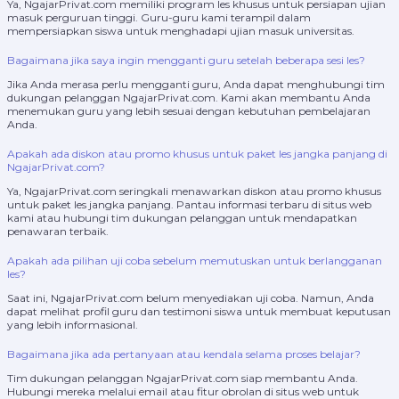
Ya, NgajarPrivat.com memiliki program les khusus untuk persiapan ujian
masuk perguruan tinggi. Guru-guru kami terampil dalam
mempersiapkan siswa untuk menghadapi ujian masuk universitas.
Bagaimana jika saya ingin mengganti guru setelah beberapa sesi les?
Jika Anda merasa perlu mengganti guru, Anda dapat menghubungi tim
dukungan pelanggan NgajarPrivat.com. Kami akan membantu Anda
menemukan guru yang lebih sesuai dengan kebutuhan pembelajaran
Anda.
Apakah ada diskon atau promo khusus untuk paket les jangka panjang di
NgajarPrivat.com?
Ya, NgajarPrivat.com seringkali menawarkan diskon atau promo khusus
untuk paket les jangka panjang. Pantau informasi terbaru di situs web
kami atau hubungi tim dukungan pelanggan untuk mendapatkan
penawaran terbaik.
Apakah ada pilihan uji coba sebelum memutuskan untuk berlangganan
les?
Saat ini, NgajarPrivat.com belum menyediakan uji coba. Namun, Anda
dapat melihat profil guru dan testimoni siswa untuk membuat keputusan
yang lebih informasional.
Bagaimana jika ada pertanyaan atau kendala selama proses belajar?
Tim dukungan pelanggan NgajarPrivat.com siap membantu Anda.
Hubungi mereka melalui email atau fitur obrolan di situs web untuk