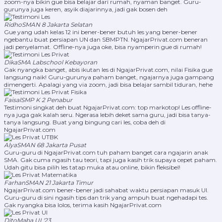
zoom-nya bikin gue bisa belajar dari rumah, nyaman banget. Guru-
gurunya juga keren, asyik diajarinnya, jadi gak bosen deh
Ridho
SMAN 8 Jakarta Selatan
Gue yang udah kelas 12 ini bener-bener butuh les yang bener-bener
ngebantu buat persiapan UN dan SBMPTN. NgajarPrivat.com beneran
jadi penyelamat. Offline-nya juga oke, bisa nyamperin gue di rumah!
Dika
SMA Labschool Kebayoran
Gak nyangka banget, abis ikutan les di NgajarPrivat.com, nilai Fisika gue
langsung naik! Guru-gurunya paham banget, ngajarnya juga gampang
dimengerti. Apalagi yang via zoom, jadi bisa belajar sambil tiduran, hehe
Faisal
SMP K 2 Penabur
Testimoni singkat deh buat NgajarPrivat.com: top markotop! Les offline-
nya juga gak kalah seru. Ngerasa lebih deket sama guru, jadi bisa tanya-
tanya langsung. Buat yang bingung cari les, coba deh di
NgajarPrivat.com
Alya
SMAN 68 Jakarta Pusat
Guru-guru di NgajarPrivat.com tuh paham banget cara ngajarin anak
SMA. Gak cuma ngasih tau teori, tapi juga kasih trik supaya cepet paham.
Udah gitu bisa pilih les tatap muka atau online, bikin fleksibel!
Farhan
SMAN 21 Jakarta Timur
NgajarPrivat.com bener-bener jadi sahabat waktu persiapan masuk UI.
Guru-guru di sini ngasih tips dan trik yang ampuh buat ngehadapi tes.
Gak nyangka bisa lolos, terima kasih NgajarPrivat.com
Dito
Maba UI '23