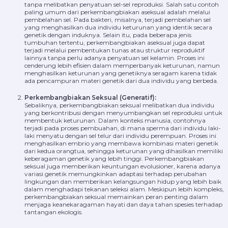
tanpa melibatkan penyatuan sel-sel reproduksi. Salah satu contoh
paling umum dari perkembangbiakan aseksual adalah melalui
pembelahan sel. Pada bakteri, misalnya, terjadi pembelahan sel
yang menghasilkan dua individu keturunan yang identik secara
genetik dengan induknya. Selain itu, pada beberapa jenis
tumbuhan tertentu, perkembangbiakan aseksual juga dapat
terjadi melalui pembentukan tunas atau struktur reproduktif
lainnya tanpa perlu adanya penyatuan sel kelamin. Proses ini
cenderung lebih efisien dalam memperbanyak keturunan, namun
menghasilkan keturunan yang genetiknya seragam karena tidak
ada pencampuran materi genetik dari dua individu yang berbeda.
Perkembangbiakan Seksual (Generatif):
Sebaliknya, perkembangbiakan seksual melibatkan dua individu
yang berkontribusi dengan menyumbangkan sel reproduksi untuk
membentuk keturunan. Dalam konteks manusia, contohnya
terjadi pada proses pembuahan, di mana sperma dari individu laki-
laki menyatu dengan sel telur dari individu perempuan. Proses ini
menghasilkan embrio yang membawa kombinasi materi genetik
dari kedua orangtua, sehingga keturunan yang dihasilkan memiliki
keberagaman genetik yang lebih tinggi. Perkembangbiakan
seksual juga memberikan keuntungan evolusioner, karena adanya
variasi genetik memungkinkan adaptasi terhadap perubahan
lingkungan dan memberikan kelangsungan hidup yang lebih baik
dalam menghadapi tekanan seleksi alam. Meskipun lebih kompleks,
perkembangbiakan seksual memainkan peran penting dalam
menjaga keanekaragaman hayati dan daya tahan spesies terhadap
tantangan ekologis.