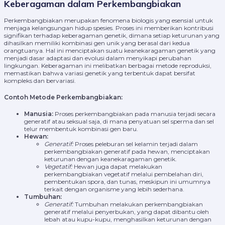
Keberagaman dalam Perkembangbiakan
Perkembangbiakan merupakan fenomena biologis yang esensial untuk
menjaga kelangsungan hidup spesies. Proses ini memberikan kontribusi
signifikan terhadap keberagaman genetik, dimana setiap keturunan yang
dihasilkan memiliki kombinasi gen unik yang berasal dari kedua
orangtuanya. Hal ini menciptakan suatu keanekaragaman genetik yang
menjadi dasar adaptasi dan evolusi dalam menyikapi perubahan
lingkungan. Keberagaman ini melibatkan berbagai metode reproduksi,
memastikan bahwa variasi genetik yang terbentuk dapat bersifat
kompleks dan bervariasi.
Contoh Metode Perkembangbiakan:
Manusia:
Proses perkembangbiakan pada manusia terjadi secara
generatif atau seksual saja, di mana penyatuan sel sperma dan sel
telur membentuk kombinasi gen baru.
Hewan:
Generatif:
Proses peleburan sel kelamin terjadi dalam
perkembangbiakan generatif pada hewan, menciptakan
keturunan dengan keanekaragaman genetik.
Vegetatif:
Hewan juga dapat melakukan
perkembangbiakan vegetatif melalui pembelahan diri,
pembentukan spora, dan tunas, meskipun ini umumnya
terkait dengan organisme yang lebih sederhana.
Tumbuhan:
Generatif:
Tumbuhan melakukan perkembangbiakan
generatif melalui penyerbukan, yang dapat dibantu oleh
lebah atau kupu-kupu, menghasilkan keturunan dengan