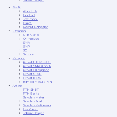
Teknik Belajar
Profil
About Us
Contact
Testimoni
Biaya
Rekrut Pengajar
Layanan
UTBK SNBT
Olimpiade
SMA
SMP
SD
Service
Kategori
Privat UTBK SNBT
Privat SMP & SMA
Privat Olimpiade
Privat STAN
Privat IPDN
Bimbel Masuk PTN
Artikel
PTN SNBT
PTN Berita
Sekolah Materi
Sekolah Soal
Sekolah Kedinasan
Les Privat
Teknik Belajar