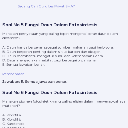
Sedang Cari Guru Les Privat SMA?
Soal No 5 Fungsi Daun Dalam Fotosintesis
Manakah pernyataan yang paling tepat mengenai peran daun dalam
ekosistem?
A. Daun hanya berperan sebagai sumber makanan bagi herbivora.
B. Daun berperan penting dalam siklus karbon dan oksigen.
C. Daun membantu mengatur suhu dan kelembaban udara.
D. Daun menyediakan habitat bagi berbagai organisme.
E. Semua jawaban benar.
Pembahasan
Jawaban:
E. Semua jawaban benar.
Soal No 6 Fungsi Daun Dalam Fotosintesis
Manakah pigmen fotosintetik yang paling efisien dalam menyerap cahaya
matahari?
A. Klorofil a
B. Klorofil b
C. Karotenoid
D. Antosianin