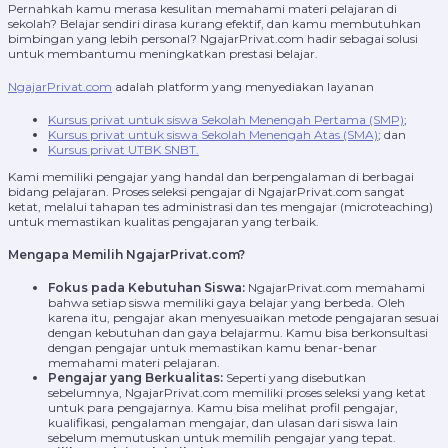
Pernahkah kamu merasa kesulitan memahami materi pelajaran di
sekolah? Belajar sendiri dirasa kurang efektif, dan kamu membutuhkan
bimbingan yang lebih personal? NgajarPrivat.com hadir sebagai solusi
untuk membantumu meningkatkan prestasi belajar.
NgajarPrivat.com
adalah platform yang menyediakan layanan
Kursus privat untuk siswa Sekolah Menengah Pertama (SMP)
;
Kursus privat untuk siswa Sekolah Menengah Atas (SMA)
; dan
Kursus privat UTBK SNBT.
Kami memiliki pengajar yang handal dan berpengalaman di berbagai
bidang pelajaran. Proses seleksi pengajar di NgajarPrivat.com sangat
ketat, melalui tahapan tes administrasi dan tes mengajar (microteaching)
untuk memastikan kualitas pengajaran yang terbaik.
Mengapa Memilih NgajarPrivat.com?
Fokus pada Kebutuhan Siswa:
NgajarPrivat.com memahami
bahwa setiap siswa memiliki gaya belajar yang berbeda. Oleh
karena itu, pengajar akan menyesuaikan metode pengajaran sesuai
dengan kebutuhan dan gaya belajarmu. Kamu bisa berkonsultasi
dengan pengajar untuk memastikan kamu benar-benar
memahami materi pelajaran.
Pengajar yang Berkualitas:
Seperti yang disebutkan
sebelumnya, NgajarPrivat.com memiliki proses seleksi yang ketat
untuk para pengajarnya. Kamu bisa melihat profil pengajar,
kualifikasi, pengalaman mengajar, dan ulasan dari siswa lain
sebelum memutuskan untuk memilih pengajar yang tepat.