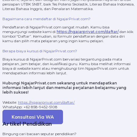
persiapan UTBK SNBT, baik Tes Potensi Skolastik, Literasi Bahasa Indonesia,
Literasi Bahasa Inggris, dan Penalaran Matematika.
Bagaimana cara mendaftar di NgajarPrivat.com?
Pendaftaran di NgajarPrivat.com sangat mudah. Kamu bisa
mengunjungi website kami di
https://ngajarprivat.com/daftar/
dan klik
tombol “Daftar”. Kemudian, isi formulir pendaftaran dengan data diri
kamu dan pilih mata pelajaran yang ingin kamu pelajari.
Berapa biaya kursus di NgajarPrivat.com?
Biaya kursus di NgajarPrivat.com bervariasi tergantung pada mata
pelajaran, jam belajar, dan kualifikasi guru. Kamu bisa melihat informasi
biaya di website kami atau menghubungi tim NgajarPrivat.com untuk
mendapatkan informasi lebih lanjut.
Hubungi NgajarPrivat.com sekarang untuk mendapatkan
informasi lebih lanjut dan memulai perjalanan belajarmu yang
lebih sukses!
Website:
https://ngajarprivat.com/daftar/
WhatsApp: +62 858-9452-5108
Konsultasi Via WA
Artikel Pendidikan
Bingung cari bacaan seputar pendidikan?