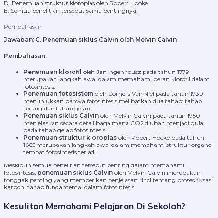
D. Penemuan struktur kloroplas oleh Robert Hooke
E. Semua penelitian tersebut sama pentingnya.
Pembahasan
Jawaban:
C. Penemuan siklus Calvin oleh Melvin Calvin
Pembahasan:
Penemuan klorofil
oleh Jan Ingenhousz pada tahun 1779
merupakan langkah awal dalam memahami peran klorofil dalam
fotosintesis.
Penemuan fotosistem
oleh Cornelis Van Niel pada tahun 1930
menunjukkan bahwa fotosintesis melibatkan dua tahap: tahap
terang dan tahap gelap.
Penemuan siklus Calvin
oleh Melvin Calvin pada tahun 1950
menjelaskan secara detail bagaimana CO2 diubah menjadi gula
pada tahap gelap fotosintesis.
Penemuan struktur kloroplas
oleh Robert Hooke pada tahun
1665 merupakan langkah awal dalam memahami struktur organel
tempat fotosintesis terjadi.
Meskipun semua penelitian tersebut penting dalam memahami
fotosintesis,
penemuan siklus Calvin
oleh Melvin Calvin merupakan
tonggak penting yang memberikan penjelasan rinci tentang proses fiksasi
karbon, tahap fundamental dalam fotosintesis.
Kesulitan Memahami Pelajaran Di Sekolah?