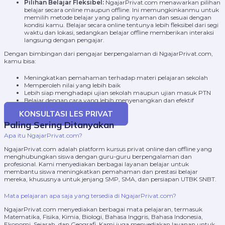
Pilihan Belajar Fleksibel:
NgajarPrivat.com menawarkan pilihan
belajar secara online maupun offline. Ini memungkinkanmu untuk
memilih metode belajar yang paling nyaman dan sesuai dengan
kondisi kamu. Belajar secara online tentunya lebih fleksibel dari segi
waktu dan lokasi, sedangkan belajar offline memberikan interaksi
langsung dengan pengajar.
Dengan bimbingan dari pengajar berpengalaman di NgajarPrivat.com,
kamu bisa:
Meningkatkan pemahaman terhadap materi pelajaran sekolah
Memperoleh nilai yang lebih baik
Lebih siap menghadapi ujian sekolah maupun ujian masuk PTN
Belajar dengan cara yang lebih menyenangkan dan efektif
KONSULTASI LES PRIVAT
Paling Sering Ditanyakan
Apa itu NgajarPrivat.com?
NgajarPrivat.com adalah platform kursus privat online dan offline yang
menghubungkan siswa dengan guru-guru berpengalaman dan
profesional. Kami menyediakan berbagai layanan belajar untuk
membantu siswa meningkatkan pemahaman dan prestasi belajar
mereka, khususnya untuk jenjang SMP, SMA, dan persiapan UTBK SNBT.
Mata pelajaran apa saja yang tersedia di NgajarPrivat.com?
NgajarPrivat.com menyediakan berbagai mata pelajaran, termasuk
Matematika, Fisika, Kimia, Biologi, Bahasa Inggris, Bahasa Indonesia,
Ekonomi, Sejarah, dan Geografi. Kami juga menyediakan layanan untuk