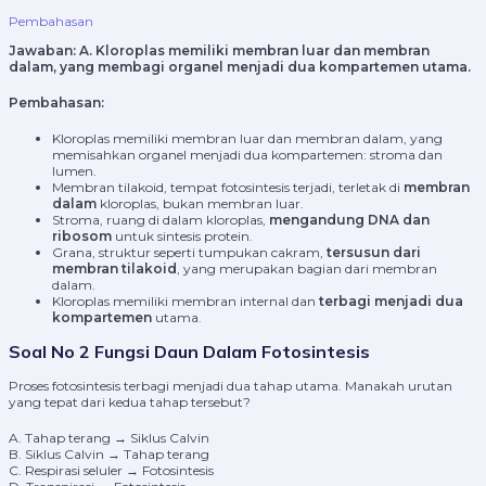
Pembahasan
Jawaban:
A. Kloroplas memiliki membran luar dan membran
dalam, yang membagi organel menjadi dua kompartemen utama.
Pembahasan:
Kloroplas memiliki membran luar dan membran dalam, yang
memisahkan organel menjadi dua kompartemen: stroma dan
lumen.
Membran tilakoid, tempat fotosintesis terjadi, terletak di
membran
dalam
kloroplas, bukan membran luar.
Stroma, ruang di dalam kloroplas,
mengandung DNA dan
ribosom
untuk sintesis protein.
Grana, struktur seperti tumpukan cakram,
tersusun dari
membran tilakoid
, yang merupakan bagian dari membran
dalam.
Kloroplas memiliki membran internal dan
terbagi menjadi dua
kompartemen
utama.
Soal No 2 Fungsi Daun Dalam Fotosintesis
Proses fotosintesis terbagi menjadi dua tahap utama. Manakah urutan
yang tepat dari kedua tahap tersebut?
A. Tahap terang → Siklus Calvin
B. Siklus Calvin → Tahap terang
C. Respirasi seluler → Fotosintesis