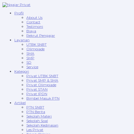
Profil
About Us
Contact
Testimoni
Biaya
Rekrut Pengajar
Layanan
UTBK SNBT
Olimpiade
SMA
SMP
SD
Service
Kategori
Privat UTBK SNBT
Privat SMP & SMA
Privat Olimpiade
Privat STAN
Privat IPDN
Bimbel Masuk PTN
Artikel
PTN SNBT
PTN Berita
Sekolah Materi
Sekolah Soal
Sekolah Kedinasan
Les Privat