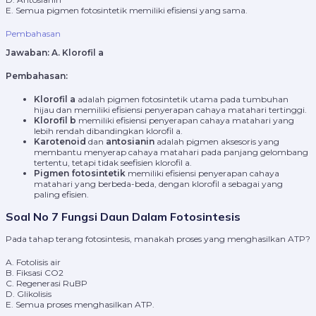
E. Semua pigmen fotosintetik memiliki efisiensi yang sama.
Pembahasan
Jawaban:
A. Klorofil a
Pembahasan:
Klorofil a
adalah pigmen fotosintetik utama pada tumbuhan
hijau dan memiliki efisiensi penyerapan cahaya matahari tertinggi.
Klorofil b
memiliki efisiensi penyerapan cahaya matahari yang
lebih rendah dibandingkan klorofil a.
Karotenoid
dan
antosianin
adalah pigmen aksesoris yang
membantu menyerap cahaya matahari pada panjang gelombang
tertentu, tetapi tidak seefisien klorofil a.
Pigmen fotosintetik
memiliki efisiensi penyerapan cahaya
matahari yang berbeda-beda, dengan klorofil a sebagai yang
paling efisien.
Soal No 7 Fungsi Daun Dalam Fotosintesis
Pada tahap terang fotosintesis, manakah proses yang menghasilkan ATP?
A. Fotolisis air
B. Fiksasi CO2
C. Regenerasi RuBP
D. Glikolisis
E. Semua proses menghasilkan ATP.