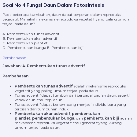
Soal No 4 Fungsi Daun Dalam Fotosintesis
Pada beberapa tumbuhan, daun dapat berperan dalam reproduksi
vegetatif. Manakah mekanisme reproduksi vegetatif yang paling umum
terjadi pada daun?
A. Pembentukan tunas adventif
B. Pembentukan akar adventif
C. Pembentukan plantlet
D. Pembentukan bunga E. Pembentukan biji
Pembahasan
Jawaban:
A. Pembentukan tunas adventif
Pembahasan:
Pembentukan tunas adventif
adalah mekanisme reproduksi
vegetatif yang paling umum terjadi pada daun.
Tunas adventif dapat tumbuh dari berbagai bagian daun, seperti
ketiak daun atau tepi daun.
Tunas adventif dapat berkembang menjadi individu baru yang
terpisah dari tumbuhan induk.
Pembentukan akar adventif
,
pembentukan
plantlet
,
pembentukan bunga
, dan
pembentukan biji
adalah
mekanisme reproduksi vegetatif atau generatif yang kurang
umum terjadi pada daun.