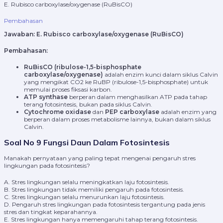
E. Rubisco carboxylase/oxygenase (RuBisCO)
Pembahasan
Jawaban:
E. Rubisco carboxylase/oxygenase (RuBisCO)
Pembahasan:
RuBisCO (ribulose-1,5-bisphosphate
carboxylase/oxygenase)
adalah enzim kunci dalam siklus Calvin
yang mengikat CO2 ke RuBP (ribulose-1,5-bisphosphate) untuk
memulai proses fiksasi karbon.
ATP synthase
berperan dalam menghasilkan ATP pada tahap
terang fotosintesis, bukan pada siklus Calvin.
Cytochrome oxidase
dan
PEP carboxylase
adalah enzim yang
berperan dalam proses metabolisme lainnya, bukan dalam siklus
Calvin.
Soal No 9 Fungsi Daun Dalam Fotosintesis
Manakah pernyataan yang paling tepat mengenai pengaruh stres
lingkungan pada fotosintesis?
A. Stres lingkungan selalu meningkatkan laju fotosintesis.
B. Stres lingkungan tidak memiliki pengaruh pada fotosintesis.
C. Stres lingkungan selalu menurunkan laju fotosintesis.
D. Pengaruh stres lingkungan pada fotosintesis tergantung pada jenis
stres dan tingkat keparahannya.
E. Stres lingkungan hanya memengaruhi tahap terang fotosintesis.