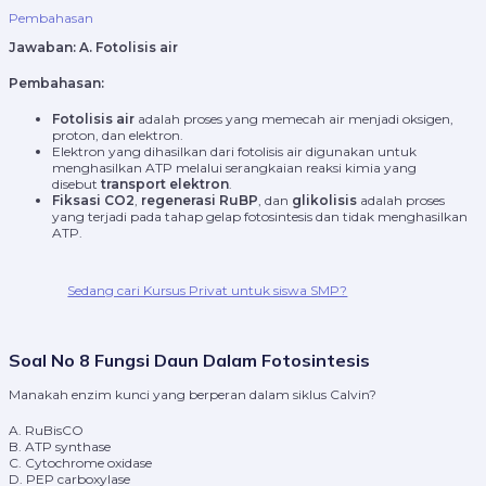
Pembahasan
Jawaban:
A. Fotolisis air
Pembahasan:
Fotolisis air
adalah proses yang memecah air menjadi oksigen,
proton, dan elektron.
Elektron yang dihasilkan dari fotolisis air digunakan untuk
menghasilkan ATP melalui serangkaian reaksi kimia yang
disebut
transport elektron
.
Fiksasi CO2
,
regenerasi RuBP
, dan
glikolisis
adalah proses
yang terjadi pada tahap gelap fotosintesis dan tidak menghasilkan
ATP.
Sedang cari Kursus Privat untuk siswa SMP?
Soal No 8 Fungsi Daun Dalam Fotosintesis
Manakah enzim kunci yang berperan dalam siklus Calvin?
A. RuBisCO
B. ATP synthase
C. Cytochrome oxidase
D. PEP carboxylase