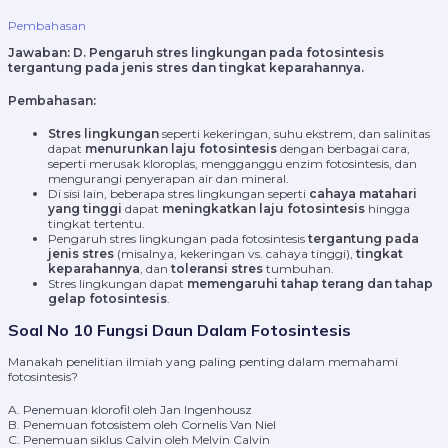
Pembahasan
Jawaban:
D. Pengaruh stres lingkungan pada fotosintesis
tergantung pada jenis stres dan tingkat keparahannya.
Pembahasan:
Stres lingkungan
seperti kekeringan, suhu ekstrem, dan salinitas
dapat
menurunkan laju fotosintesis
dengan berbagai cara,
seperti merusak kloroplas, mengganggu enzim fotosintesis, dan
mengurangi penyerapan air dan mineral.
Di sisi lain, beberapa stres lingkungan seperti
cahaya matahari
yang tinggi
dapat
meningkatkan laju fotosintesis
hingga
tingkat tertentu.
Pengaruh stres lingkungan pada fotosintesis
tergantung pada
jenis stres
(misalnya, kekeringan vs. cahaya tinggi),
tingkat
keparahannya
, dan
toleransi stres
tumbuhan.
Stres lingkungan dapat
memengaruhi tahap terang dan tahap
gelap fotosintesis
.
Soal No 10 Fungsi Daun Dalam Fotosintesis
Manakah penelitian ilmiah yang paling penting dalam memahami
fotosintesis?
A. Penemuan klorofil oleh Jan Ingenhousz
B. Penemuan fotosistem oleh Cornelis Van Niel
C. Penemuan siklus Calvin oleh Melvin Calvin