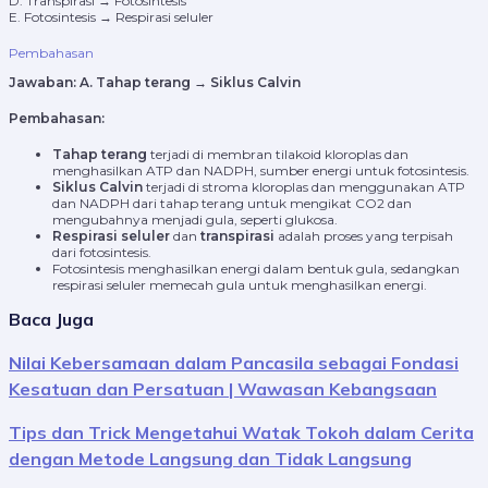
D. Transpirasi → Fotosintesis
E. Fotosintesis → Respirasi seluler
Pembahasan
Jawaban:
A. Tahap terang → Siklus Calvin
Pembahasan:
Tahap terang
terjadi di membran tilakoid kloroplas dan
menghasilkan ATP dan NADPH, sumber energi untuk fotosintesis.
Siklus Calvin
terjadi di stroma kloroplas dan menggunakan ATP
dan NADPH dari tahap terang untuk mengikat CO2 dan
mengubahnya menjadi gula, seperti glukosa.
Respirasi seluler
dan
transpirasi
adalah proses yang terpisah
dari fotosintesis.
Fotosintesis menghasilkan energi dalam bentuk gula, sedangkan
respirasi seluler memecah gula untuk menghasilkan energi.
Baca Juga
Nilai Kebersamaan dalam Pancasila sebagai Fondasi
Kesatuan dan Persatuan | Wawasan Kebangsaan
Tips dan Trick Mengetahui Watak Tokoh dalam Cerita
dengan Metode Langsung dan Tidak Langsung