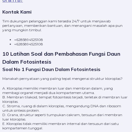
UI & ITB?
Kontak Kami
Tim dukungan pelanggan kami tersedia 24/7 untuk menjawab
pertanyaan, memberikan bantuan, dan menangani masalah apa pun
yang mungkin timbul.
+6285894525108
+6285894525108
10 Latihan Soal dan Pembahasan Fungsi Daun
Dalam Fotosintesis
Soal No 1 Fungsi Daun Dalam Fotosintesis
Manakah pernyataan yang paling tepat mengenai struktur kloroplas?
A. Kloroplas memiliki membran luar dan membran dalam, yang
membagi organel menjadi dua kompartemen utama.
B. Membran tilakoid, tempat fotosintesis terjadi, terletak di membran luar
kloroplas.
C. Stroma, ruang di dalam kloroplas, mengandung DNA dan ribosom
untuk sintesis protein.
D. Grana, struktur seperti tumpukan cakram, tersusun dari membran
luar kloroplas.
E. Kloroplas tidak memiliki membran internal dan tersusun dari satu
kompartemen tunggal.