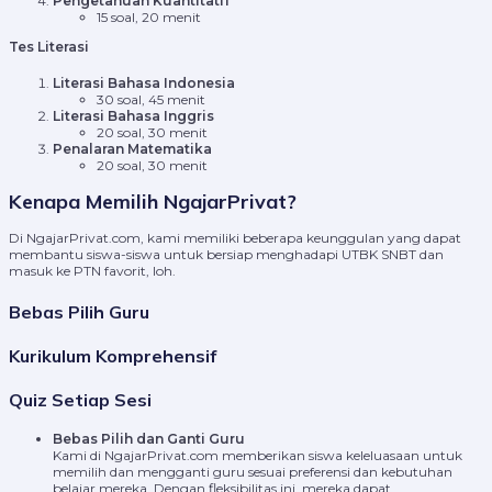
Pengetahuan Kuantitatif
15 soal, 20 menit
Tes Literasi
Literasi Bahasa Indonesia
30 soal, 45 menit
Literasi Bahasa Inggris
20 soal, 30 menit
Penalaran Matematika
20 soal, 30 menit
Kenapa Memilih NgajarPrivat?
Di NgajarPrivat.com, kami memiliki beberapa keunggulan yang dapat
membantu siswa-siswa untuk bersiap menghadapi UTBK SNBT dan
masuk ke PTN favorit, loh.
Bebas Pilih Guru
Kurikulum Komprehensif
Quiz Setiap Sesi
Bebas Pilih dan Ganti Guru
Kami di NgajarPrivat.com memberikan siswa keleluasaan untuk
memilih dan mengganti guru sesuai preferensi dan kebutuhan
belajar mereka. Dengan fleksibilitas ini, mereka dapat