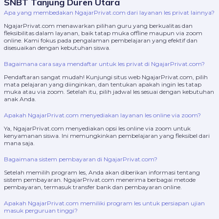
SNBT Tanjung Duren Utara
Apa yang membedakan NgajarPrivat.com dari layanan les privat lainnya?
NgajarPrivat.com menawarkan pilihan guru yang berkualitas dan
fleksibilitas dalam layanan, baik tatap muka offline maupun via zoom
online. Kami fokus pada pengalaman pembelajaran yang efektif dan
disesuaikan dengan kebutuhan siswa.
Bagaimana cara saya mendaftar untuk les privat di NgajarPrivat.com?
Pendaftaran sangat mudah! Kunjungi situs web NgajarPrivat.com, pilih
mata pelajaran yang diinginkan, dan tentukan apakah ingin les tatap
muka atau via zoom. Setelah itu, pilih jadwal les sesuai dengan kebutuhan
anak Anda.
Apakah NgajarPrivat.com menyediakan layanan les online via zoom?
Ya, NgajarPrivat.com menyediakan opsi les online via zoom untuk
kenyamanan siswa. Ini memungkinkan pembelajaran yang fleksibel dari
mana saja.
Bagaimana sistem pembayaran di NgajarPrivat.com?
Setelah memilih program les, Anda akan diberikan informasi tentang
sistem pembayaran. NgajarPrivat.com menerima berbagai metode
pembayaran, termasuk transfer bank dan pembayaran online.
Apakah NgajarPrivat.com memiliki program les untuk persiapan ujian
masuk perguruan tinggi?