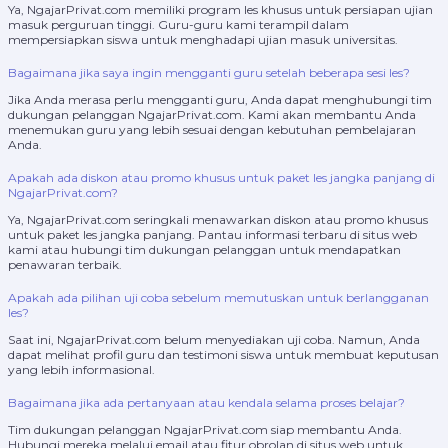
Ya, NgajarPrivat.com memiliki program les khusus untuk persiapan ujian
masuk perguruan tinggi. Guru-guru kami terampil dalam
mempersiapkan siswa untuk menghadapi ujian masuk universitas.
Bagaimana jika saya ingin mengganti guru setelah beberapa sesi les?
Jika Anda merasa perlu mengganti guru, Anda dapat menghubungi tim
dukungan pelanggan NgajarPrivat.com. Kami akan membantu Anda
menemukan guru yang lebih sesuai dengan kebutuhan pembelajaran
Anda.
Apakah ada diskon atau promo khusus untuk paket les jangka panjang di
NgajarPrivat.com?
Ya, NgajarPrivat.com seringkali menawarkan diskon atau promo khusus
untuk paket les jangka panjang. Pantau informasi terbaru di situs web
kami atau hubungi tim dukungan pelanggan untuk mendapatkan
penawaran terbaik.
Apakah ada pilihan uji coba sebelum memutuskan untuk berlangganan
les?
Saat ini, NgajarPrivat.com belum menyediakan uji coba. Namun, Anda
dapat melihat profil guru dan testimoni siswa untuk membuat keputusan
yang lebih informasional.
Bagaimana jika ada pertanyaan atau kendala selama proses belajar?
Tim dukungan pelanggan NgajarPrivat.com siap membantu Anda.
Hubungi mereka melalui email atau fitur obrolan di situs web untuk