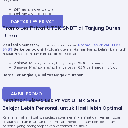
Biayanya:
Offline:
Rp 8.800.000
Online:
Rp 6.000.000
DAFTAR LES PRIVAT
Promo Les Privat UTBK SNBT di Tanjung Duren
Utara
Mau lebih hemat?
NgajarPrivat.com punya
Promo Les Privat UTBK
SNBT
Berkelompok
nih! Yuk, ajak teman-teman kamu belajar bareng di
NgajarPrivat.com dan nikmati diskon spesial:
2 siswa:
Masing-masing hanya bayar
75%
dari harga individu.
3 siswa:
Masing-masing hanya bayar
65%
dari harga individu.
Harga Terjangkau, Kualitas Nggak Murahan!
AMBIL PROMO
Testimoni Siswa Les Privat UTBK SNBT
Belajar Lebih Personal, untuk Hasil lebih Optimal
Kami memahami bahwa setiap siswa memiliki minat dan kemampuan
belajar yang unik, untuk itu kami siap menghadirkan pembelajaran
personal yang mengedepankan kemampuan siswa