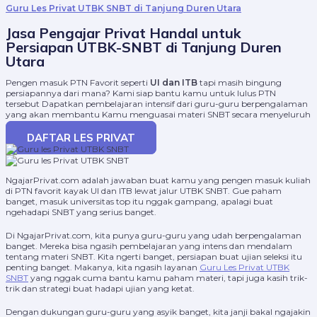
Guru Les Privat UTBK SNBT di Tanjung Duren Utara
Jasa Pengajar Privat Handal untuk
Persiapan UTBK-SNBT di Tanjung Duren
Utara
Pengen masuk PTN Favorit seperti
UI dan ITB
tapi masih bingung
persiapannya dari mana? Kami siap bantu kamu untuk lulus PTN
tersebut Dapatkan pembelajaran intensif dari guru-guru berpengalaman
yang akan membantu Kamu menguasai materi SNBT secara menyeluruh
DAFTAR LES PRIVAT
NgajarPrivat.com adalah jawaban buat kamu yang pengen masuk kuliah
di PTN favorit kayak UI dan ITB lewat jalur UTBK SNBT. Gue paham
banget, masuk universitas top itu nggak gampang, apalagi buat
ngehadapi SNBT yang serius banget.
Di NgajarPrivat.com, kita punya guru-guru yang udah berpengalaman
banget. Mereka bisa ngasih pembelajaran yang intens dan mendalam
tentang materi SNBT. Kita ngerti banget, persiapan buat ujian seleksi itu
penting banget. Makanya, kita ngasih layanan
Guru Les Privat UTBK
SNBT
yang nggak cuma bantu kamu paham materi, tapi juga kasih trik-
trik dan strategi buat hadapi ujian yang ketat.
Dengan dukungan guru-guru yang asyik banget, kita janji bakal ngajakin