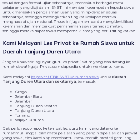
sesuai dengan format ujian sebenarnya, mencakup berbagai mata
pelajaran yang diuji dalam SNBT. Ini memberi kesempatan kepada siswa
untuk merasakan pengalaman ujian yang mirip dengan situasi
sebenarnya, sehingga meningkatkan tingkat kesiapan mereka
menghadapi ujian nasional. Proses ini juga membantu mengidentifikasi
kelemahan dan memperkuat pemahaman siswa terhadap materi,
sehingga mereka dapat fokus memperbaiki area yang perlu ditingkatkan.
Kami Melayani Les Privat ke Rumah Siswa untuk
Daerah Tanjung Duren Utara
Jangan khawatir lagi nyari guru les privat Jaktim yang bisa datang ke
rumah siswa! NgajarPrivat.com siap sedia untuk membantu kamu!
Kami melayani
les privat UTBK SNBT ke rumah siswa
untuk
daerah
Tanjung Duren Utara dan sekitarnya
, termasuk:
Grogol
Jelambar Baru
Jelambar
Tanjung Duren Selatan
Tanjung Duren Utara
Tomang
Wijaya Kusuma
Gak perlu repot-repot ke tempat les, guru kami yang datang ke
rumahmu! Tinggal pilih mata pelajaran yang pengin dipelajari dan jadwal
yang sesuai, tim kami siap membantu kamu meraih prestasi gemilang.