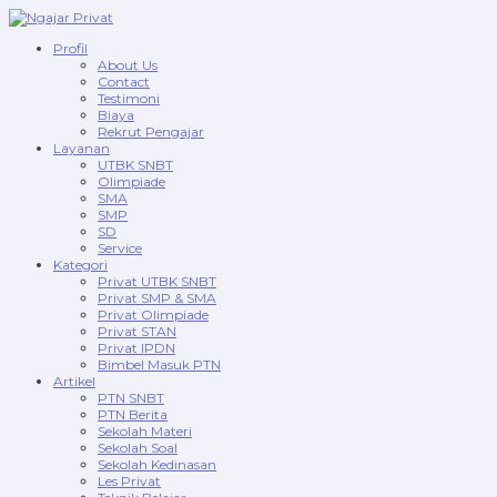
Profil
About Us
Contact
Testimoni
Biaya
Rekrut Pengajar
Layanan
UTBK SNBT
Olimpiade
SMA
SMP
SD
Service
Kategori
Privat UTBK SNBT
Privat SMP & SMA
Privat Olimpiade
Privat STAN
Privat IPDN
Bimbel Masuk PTN
Artikel
PTN SNBT
PTN Berita
Sekolah Materi
Sekolah Soal
Sekolah Kedinasan
Les Privat