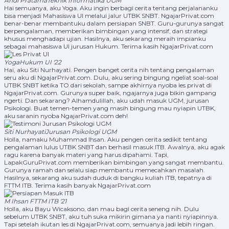
Andi Pratama
Teknik Informatika UGM
Hai semuanya, aku Yoga. Aku ingin berbagi cerita tentang perjalananku
bisa menjadi Mahasiswa UI melalui jalur UTBK SNBT. NgajarPrivat.com
benar-benar membantuku dalam persiapan SNBT. Guru-gurunya sangat
berpengalaman, memberikan bimbingan yang intensif, dan strategi
khusus menghadapi ujian. Hasilnya, aku sekarang meraih impianku
sebagai mahasiswa UI jurusan Hukum. Terima kasih NgajarPrivat.com
Yoga
Hukum UI '22
Hai, aku Siti Nurhayati. Pengen banget cerita nih tentang pengalaman
seru aku di NgajarPrivat.com. Dulu, aku sering bingung ngeliat soal-soal
UTBK SNBT ketika TO dari sekolah, sampe akhirnya nyoba les privat di
NgajarPrivat.com. Gurunya super baik, ngajarnya juga bikin gampang
ngerti. Dan sekarang? Alhamdulillah, aku udah masuk UGM, jurusan
Psikologi. Buat temen-temen yang masih bingung mau nyiapin UTBK,
aku saranin nyoba NgajarPrivat.com deh!
Siti Nurhayati
Jurusan Psikologi UGM
Holla, namaku Muhammad Ihsan. Aku pengen cerita sedikit tentang
pengalaman lulus UTBK SNBT dan berhasil masuk ITB. Awalnya, aku agak
ragu karena banyak materi yang harus dipahami. Tapi,
LapakGuruPrivat.com memberikan bimbingan yang sangat membantu.
Gurunya ramah dan selalu siap membantu memecahkan masalah.
Hasilnya, sekarang aku sudah duduk di bangku kuliah ITB, tepatnya di
FTTM ITB. Terima kasih banyak NgajarPrivat.com
M Ihsan
FTTM ITB '21
Holla, aku Bayu Wicaksono, dan mau bagi cerita seneng nih. Dulu
sebelum UTBK SNBT, aku tuh suka mikirin gimana ya nanti nyiapinnya.
Tapi setelah ikutan les di NgajarPrivat.com, semuanya jadi lebih ringan.