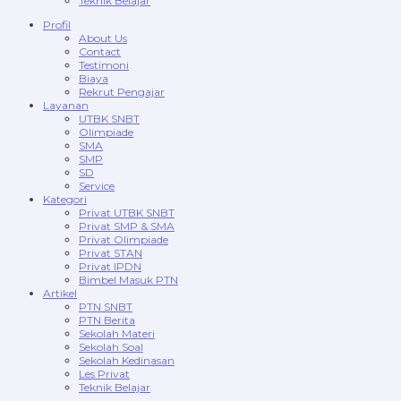
Teknik Belajar
Profil
About Us
Contact
Testimoni
Biaya
Rekrut Pengajar
Layanan
UTBK SNBT
Olimpiade
SMA
SMP
SD
Service
Kategori
Privat UTBK SNBT
Privat SMP & SMA
Privat Olimpiade
Privat STAN
Privat IPDN
Bimbel Masuk PTN
Artikel
PTN SNBT
PTN Berita
Sekolah Materi
Sekolah Soal
Sekolah Kedinasan
Les Privat
Teknik Belajar