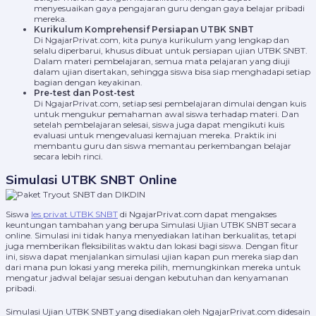
menyesuaikan gaya pengajaran guru dengan gaya belajar pribadi
mereka.
Kurikulum Komprehensif Persiapan UTBK SNBT
Di NgajarPrivat.com, kita punya kurikulum yang lengkap dan
selalu diperbarui, khusus dibuat untuk persiapan ujian UTBK SNBT.
Dalam materi pembelajaran, semua mata pelajaran yang diuji
dalam ujian disertakan, sehingga siswa bisa siap menghadapi setiap
bagian dengan keyakinan.
Pre-test dan Post-test
Di NgajarPrivat.com, setiap sesi pembelajaran dimulai dengan kuis
untuk mengukur pemahaman awal siswa terhadap materi. Dan
setelah pembelajaran selesai, siswa juga dapat mengikuti kuis
evaluasi untuk mengevaluasi kemajuan mereka. Praktik ini
membantu guru dan siswa memantau perkembangan belajar
secara lebih rinci.
Simulasi UTBK SNBT Online
Siswa
les privat UTBK SNBT
di NgajarPrivat.com dapat mengakses
keuntungan tambahan yang berupa Simulasi Ujian UTBK SNBT secara
online. Simulasi ini tidak hanya menyediakan latihan berkualitas, tetapi
juga memberikan fleksibilitas waktu dan lokasi bagi siswa. Dengan fitur
ini, siswa dapat menjalankan simulasi ujian kapan pun mereka siap dan
dari mana pun lokasi yang mereka pilih, memungkinkan mereka untuk
mengatur jadwal belajar sesuai dengan kebutuhan dan kenyamanan
pribadi.
Simulasi Ujian UTBK SNBT yang disediakan oleh NgajarPrivat.com didesain