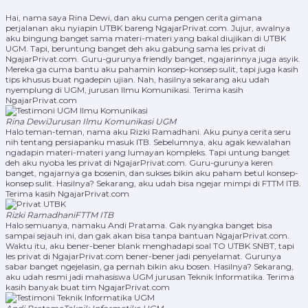
Hai, nama saya Rina Dewi, dan aku cuma pengen cerita gimana
perjalanan aku nyiapin UTBK bareng NgajarPrivat.com. Jujur, awalnya
aku bingung banget sama materi-materi yang bakal diujikan di UTBK
UGM. Tapi, beruntung banget deh aku gabung sama les privat di
NgajarPrivat.com. Guru-gurunya friendly banget, ngajarinnya juga asyik.
Mereka ga cuma bantu aku pahamin konsep-konsep sulit, tapi juga kasih
tips khusus buat ngadepin ujian. Nah, hasilnya sekarang aku udah
nyemplung di UGM, jurusan Ilmu Komunikasi. Terima kasih
NgajarPrivat.com
Rina Dewi
Jurusan Ilmu Komunikasi UGM
Halo teman-teman, nama aku Rizki Ramadhani. Aku punya cerita seru
nih tentang persiapanku masuk ITB. Sebelumnya, aku agak kewalahan
ngadapin materi-materi yang lumayan kompleks. Tapi untung banget
deh aku nyoba les privat di NgajarPrivat.com. Guru-gurunya keren
banget, ngajarnya ga bosenin, dan sukses bikin aku paham betul konsep-
konsep sulit. Hasilnya? Sekarang, aku udah bisa ngejar mimpi di FTTM ITB.
Terima kasih NgajarPrivat.com
Rizki Ramadhani
FTTM ITB
Halo semuanya, namaku Andi Pratama. Gak nyangka banget bisa
sampai sejauh ini, dan gak akan bisa tanpa bantuan NgajarPrivat.com.
Waktu itu, aku bener-bener blank menghadapi soal TO UTBK SNBT, tapi
les privat di NgajarPrivat.com bener-bener jadi penyelamat. Gurunya
sabar banget ngejelasin, ga pernah bikin aku bosen. Hasilnya? Sekarang,
aku udah resmi jadi mahasiswa UGM jurusan Teknik Informatika. Terima
kasih banyak buat tim NgajarPrivat.com