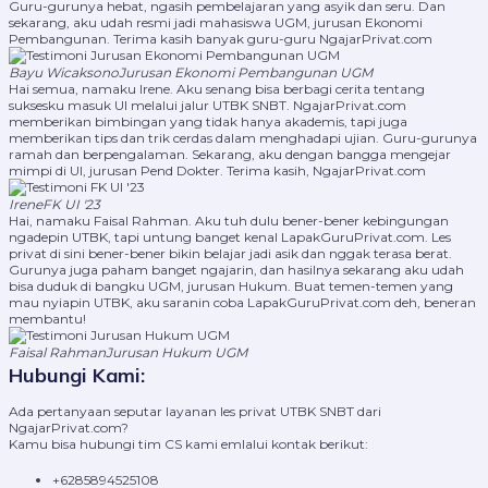
Guru-gurunya hebat, ngasih pembelajaran yang asyik dan seru. Dan
sekarang, aku udah resmi jadi mahasiswa UGM, jurusan Ekonomi
Pembangunan. Terima kasih banyak guru-guru NgajarPrivat.com
Bayu Wicaksono
Jurusan Ekonomi Pembangunan UGM
Hai semua, namaku Irene. Aku senang bisa berbagi cerita tentang
suksesku masuk UI melalui jalur UTBK SNBT. NgajarPrivat.com
memberikan bimbingan yang tidak hanya akademis, tapi juga
memberikan tips dan trik cerdas dalam menghadapi ujian. Guru-gurunya
ramah dan berpengalaman. Sekarang, aku dengan bangga mengejar
mimpi di UI, jurusan Pend Dokter. Terima kasih, NgajarPrivat.com
Irene
FK UI '23
Hai, namaku Faisal Rahman. Aku tuh dulu bener-bener kebingungan
ngadepin UTBK, tapi untung banget kenal LapakGuruPrivat.com. Les
privat di sini bener-bener bikin belajar jadi asik dan nggak terasa berat.
Gurunya juga paham banget ngajarin, dan hasilnya sekarang aku udah
bisa duduk di bangku UGM, jurusan Hukum. Buat temen-temen yang
mau nyiapin UTBK, aku saranin coba LapakGuruPrivat.com deh, beneran
membantu!
Faisal Rahman
Jurusan Hukum UGM
Hubungi Kami:
Ada pertanyaan seputar layanan les privat UTBK SNBT dari
NgajarPrivat.com?
Kamu bisa hubungi tim CS kami emlalui kontak berikut:
+6285894525108