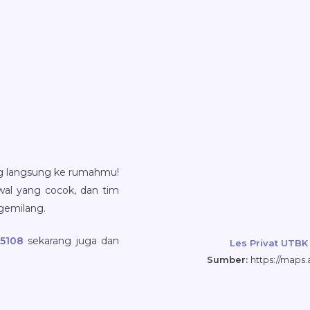
ang langsung ke rumahmu!
adwal yang cocok, dan tim
gemilang.
-5108
sekarang juga dan
Les Privat UTB
Sumber:
https://map