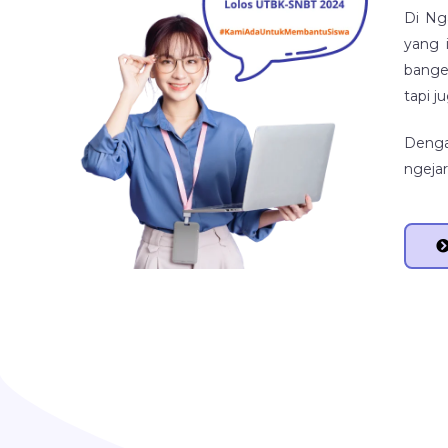
Di Ng
yang 
bange
tapi j
Denga
ngejar