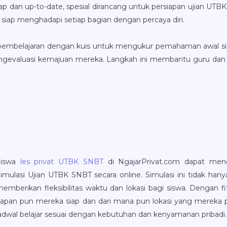
 dan up-to-date, spesial dirancang untuk persiapan ujian UT
a siap menghadapi setiap bagian dengan percaya diri.
i pembelajaran dengan kuis untuk mengukur pemahaman awal si
k mengevaluasi kemajuan mereka. Langkah ini membantu guru d
Siswa
les privat UTBK SNBT
di NgajarPrivat.com dapat me
imulasi Ujian UTBK SNBT secara online. Simulasi ini tidak hany
emberikan fleksibilitas waktu dan lokasi bagi siswa. Dengan fit
apan pun mereka siap dan dari mana pun lokasi yang mereka
adwal belajar sesuai dengan kebutuhan dan kenyamanan pribadi.