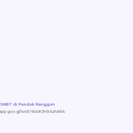
K SNBT di Pondok Ranggon
s.app.goo.gl/woEY6sSKJMXAzhARA