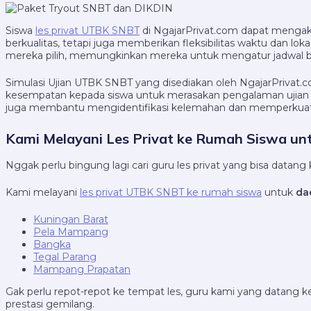
Siswa
les privat UTBK SNBT
di NgajarPrivat.com dapat mengaks
berkualitas, tetapi juga memberikan fleksibilitas waktu dan lok
mereka pilih, memungkinkan mereka untuk mengatur jadwal be
Simulasi Ujian UTBK SNBT yang disediakan oleh NgajarPrivat.c
kesempatan kepada siswa untuk merasakan pengalaman ujian ya
juga membantu mengidentifikasi kelemahan dan memperkuat p
Kami Melayani Les Privat ke Rumah Siswa u
Nggak perlu bingung lagi cari guru les privat yang bisa datang
Kami melayani
les privat UTBK SNBT ke rumah siswa
untuk
da
Kuningan Barat
Pela Mampang
Bangka
Tegal Parang
Mampang Prapatan
Gak perlu repot-repot ke tempat les, guru kami yang datang k
prestasi gemilang.