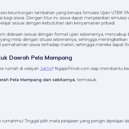
es keuntungan tambahan yang berupa Simulasi Ujian UTBK SNBT 
asi bagi siswa. Dengan fitur ini, siswa dapat menjalankan simulas
lajar sesuai dengan kebutuhan dan kenyamanan pribadi.
om didesain sesuai dengan format ujian sebenarnya, mencakup b
ng mirip dengan situasi sebenarnya, sehingga meningkatkan ti
emahaman siswa terhadap materi, sehingga mereka dapat foku
ntuk Daerah Pela Mampang
 ke rumah di wilayah
JakSel
! NgajarPrivat.com siap membantu ka
erah Pela Mampang dan sekitarnya
, termasuk:
e rumahmu! Tinggal pilih mata pelajaran yang pengin dipelajari