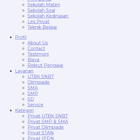
Sekolah Materi
Sekolah Soal
Sekolah Kedinasan
Les Privat
Teknik Belajar
Profil
About Us
Contact
Testimoni
Biaya
Rekrut Pengajar
Layanan
UTBK SNBT
Olimpiade
SMA
SMP
SD
Service
Kategori
Privat UTBK SNBT
Privat SMP & SMA
Privat Olimpiade
Privat STAN
Privat IPDN