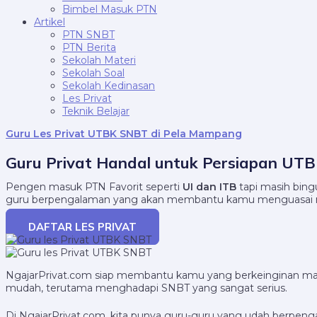
Bimbel Masuk PTN
Artikel
PTN SNBT
PTN Berita
Sekolah Materi
Sekolah Soal
Sekolah Kedinasan
Les Privat
Teknik Belajar
Guru Les Privat UTBK SNBT di Pela Mampang
Guru Privat Handal untuk Persiapan UT
Pengen masuk PTN Favorit seperti
UI dan ITB
tapi masih bing
guru berpengalaman yang akan membantu kamu menguasai m
DAFTAR LES PRIVAT
NgajarPrivat.com siap membantu kamu yang berkeinginan masuk 
mudah, terutama menghadapi SNBT yang sangat serius.
Di NgajarPrivat.com, kita punya guru-guru yang udah berpeng