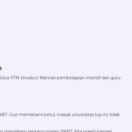
n
us PTN tersebut Nikmati pembelajaran intensif dari guru-
NBT. Gue memahami betul, masuk universitas top itu tidak
an mendalam tentang materi SNBT. Kita ngerti banget,