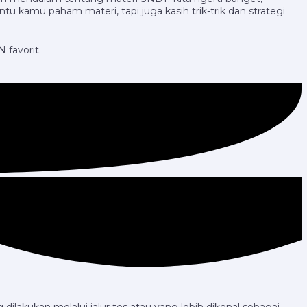
 kamu paham materi, tapi juga kasih trik-trik dan strategi
 favorit.
ilakukan melalui jalur tes atau yang lebih dikenal sebagai