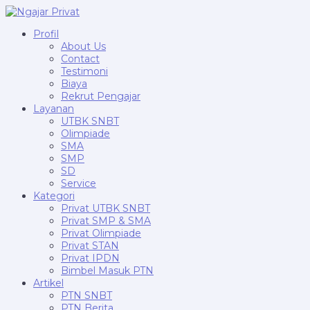
Profil
About Us
Contact
Testimoni
Biaya
Rekrut Pengajar
Layanan
UTBK SNBT
Olimpiade
SMA
SMP
SD
Service
Kategori
Privat UTBK SNBT
Privat SMP & SMA
Privat Olimpiade
Privat STAN
Privat IPDN
Bimbel Masuk PTN
Artikel
PTN SNBT
PTN Berita