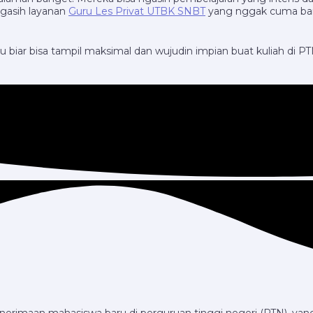
 ngasih layanan
Guru Les Privat UTBK SNBT
yang nggak cuma bantu
 biar bisa tampil maksimal dan wujudin impian buat kuliah di PTN
nerimaan mahasiswa baru di perguruan tinggi negeri (PTN), yang d