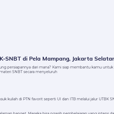
BK-SNBT di Pela Mampang, Jakarta Selata
ung persiapannya dari mana? Kami siap membantu kamu untuk lul
ateri SNBT secara menyeluruh
kuliah di PTN favorit seperti UI dan ITB melalui jalur UTBK S
alaman banget. Mereka bisa ngasih pembelajaran yang intens d