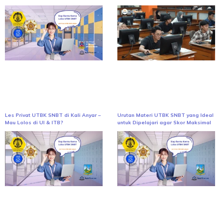
Les Privat UTBK SNBT di Kali Anyar –
Urutan Materi UTBK SNBT yang Ideal
Mau Lolos di UI & ITB?
untuk Dipelajari agar Skor Maksimal