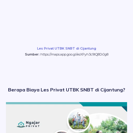
Les Privat UTBK SNBT di Cijantung
Sumber:
https://maps.app.goo.gl/esXPyh3c9tQ8DrJg8
Berapa Biaya Les Privat UTBK SNBT di Cijantung?