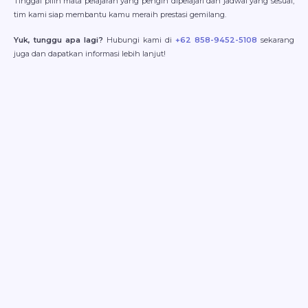
Tinggal pilih mata pelajaran yang pengin dipelajari dan jadwal yang sesuai,
tim kami siap membantu kamu meraih prestasi gemilang.
Yuk, tunggu apa lagi?
Hubungi kami di
+62 858-9452-5108
sekarang
juga dan dapatkan informasi lebih lanjut!