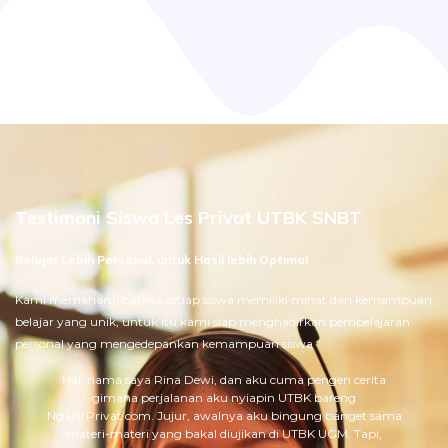
Testimoni Siswa Les Privat UTBK SNBT
Belajar Lebih Personal, untuk Hasil lebih Optimal
Kami memahami bahwa setiap siswa memiliki minat dan kemampuan
belajar yang unik, untuk itu kami siap menghadirkan pembelajaran
personal yang mengedepankan kemampuan siswa
Hai, nama saya Rina Dewi, dan aku cuma pengen cerita
gimana perjalanan aku nyiapin UTBK bareng
NgajarPrivat.com. Jujur, awalnya aku bingung banget sama
materi-materi yang bakal diujikan di UTBK UGM. Tapi,