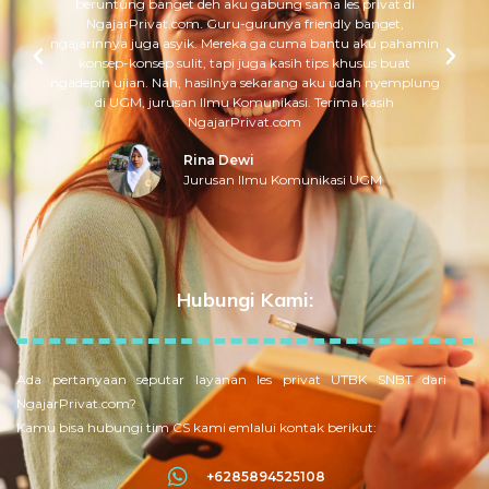
beruntung banget deh aku gabung sama les privat di
NgajarPrivat.com. Guru-gurunya friendly banget,
ngajarinnya juga asyik. Mereka ga cuma bantu aku pahamin
konsep-konsep sulit, tapi juga kasih tips khusus buat
ngadepin ujian. Nah, hasilnya sekarang aku udah nyemplung
di UGM, jurusan Ilmu Komunikasi. Terima kasih
NgajarPrivat.com
Rina Dewi
Jurusan Ilmu Komunikasi UGM
Hubungi Kami:
Ada pertanyaan seputar layanan les privat UTBK SNBT dari
NgajarPrivat.com?
Kamu bisa hubungi tim CS kami emlalui kontak berikut:
+6285894525108