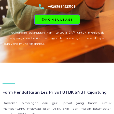
+6285894525108
KONSULTASI
Tim dukungan pelanggan kami tersedia 24/7 untuk menjawab
pertanyaan, memberikan bantuan, dan menangani masalah apa
pun yang mungkin timbul.
Form Pendaftaran Les Privat UTBK SNBT Cijantung
Dapatkan bimbingan dari guru privat yang handal untuk
membantumu melewati ujian UTBK SNBT dan meraih kesempatan