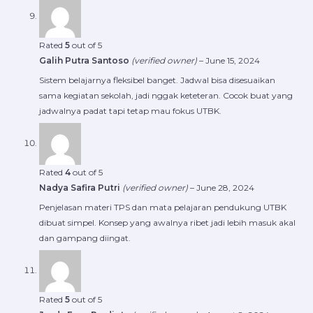
Rated
5
out of 5
Galih Putra Santoso
(verified owner)
–
June 15, 2024
Sistem belajarnya fleksibel banget. Jadwal bisa disesuaikan
sama kegiatan sekolah, jadi nggak keteteran. Cocok buat yang
jadwalnya padat tapi tetap mau fokus UTBK.
Rated
4
out of 5
Nadya Safira Putri
(verified owner)
–
June 28, 2024
Penjelasan materi TPS dan mata pelajaran pendukung UTBK
dibuat simpel. Konsep yang awalnya ribet jadi lebih masuk akal
dan gampang diingat.
Rated
5
out of 5