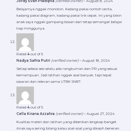
Jordy Evan Pradipta
(verified owner)
–
August 8, 2024
Belajarnya nggak monoton. Kadang pakai contoh cerita,
kadang pakai diagram, kadang pakai trik cepat. Ini yang bikin
anak saya nggak gampang bosan dan tetap semangat belajar
tiap minggunya.
Rated
4
out of 5
Nadya Safira Putri
(verified owner)
–
August 18, 2024
Setiap selesai sesi selalu ada rangkuman dan PR yang sesuai
kemampuan. Jadi latihan nggak asal banyak, tapi tepat
sasaran dan relevan sama UTBK SNBT.
Rated
4
out of 5
Cella Kirana Azzahra
(verified owner)
–
August 27, 2024
Kualitas materi dan latihan yang diberikan lengkap banget.
Anak saya sering bilang kalau soal-soal yang dikasih beneran