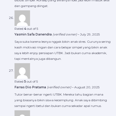
dibuat simpel. Konsep yang awalnya ribet jadi lebih masuk akal
dan gampang diingat.
Rated
4
out of 5
Yasmin Safa Danendra
(verified owner)
–
July 29, 2025
Saya suka karena lesnya nggak bikin anak stres. Gurunya sering
kasih motivasi ringan dan cara belajar simpel yang bikin anak
saya lebih enjoy persiapan UTBK. Jadi bukan cuma akademik,
tapi mentalnya juga dibangun.
Rated
5
out of 5
Farras Dio Pratama
(verified owner)
–
August 20, 2025
Tutor benar-benar ngerti UTBK. Mereka tahu bagian mana
yang biasanya bikin siswa kecemplung. Anak saya dibimbing
sampai ngerti betul dan bukan cuma sekadar apal rumus.