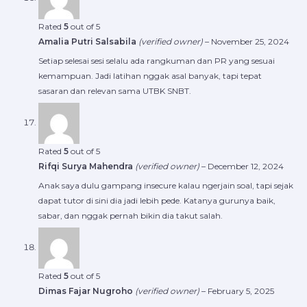
Rated
5
out of 5
Amalia Putri Salsabila
(verified owner)
–
November 25, 2024
Setiap selesai sesi selalu ada rangkuman dan PR yang sesuai
kemampuan. Jadi latihan nggak asal banyak, tapi tepat
sasaran dan relevan sama UTBK SNBT.
Rated
5
out of 5
Rifqi Surya Mahendra
(verified owner)
–
December 12, 2024
Anak saya dulu gampang insecure kalau ngerjain soal, tapi sejak
dapat tutor di sini dia jadi lebih pede. Katanya gurunya baik,
sabar, dan nggak pernah bikin dia takut salah.
Rated
5
out of 5
Dimas Fajar Nugroho
(verified owner)
–
February 5, 2025