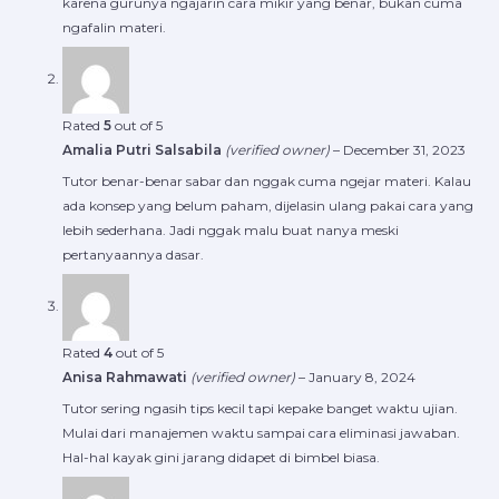
karena gurunya ngajarin cara mikir yang benar, bukan cuma
ngafalin materi.
Rated
5
out of 5
Amalia Putri Salsabila
(verified owner)
–
December 31, 2023
Tutor benar-benar sabar dan nggak cuma ngejar materi. Kalau
ada konsep yang belum paham, dijelasin ulang pakai cara yang
lebih sederhana. Jadi nggak malu buat nanya meski
pertanyaannya dasar.
Rated
4
out of 5
Anisa Rahmawati
(verified owner)
–
January 8, 2024
Tutor sering ngasih tips kecil tapi kepake banget waktu ujian.
Mulai dari manajemen waktu sampai cara eliminasi jawaban.
Hal-hal kayak gini jarang didapet di bimbel biasa.