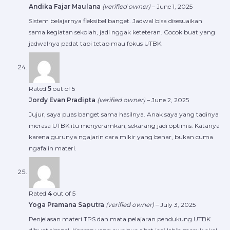
Andika Fajar Maulana
(verified owner)
–
June 1, 2025
Sistem belajarnya fleksibel banget. Jadwal bisa disesuaikan
sama kegiatan sekolah, jadi nggak keteteran. Cocok buat yang
jadwalnya padat tapi tetap mau fokus UTBK.
Rated
5
out of 5
Jordy Evan Pradipta
(verified owner)
–
June 2, 2025
Jujur, saya puas banget sama hasilnya. Anak saya yang tadinya
merasa UTBK itu menyeramkan, sekarang jadi optimis. Katanya
karena gurunya ngajarin cara mikir yang benar, bukan cuma
ngafalin materi.
Rated
4
out of 5
Yoga Pramana Saputra
(verified owner)
–
July 3, 2025
Penjelasan materi TPS dan mata pelajaran pendukung UTBK