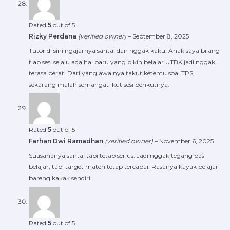
Rated
5
out of 5
Rizky Perdana
(verified owner)
–
September 8, 2025
Tutor di sini ngajarnya santai dan nggak kaku. Anak saya bilang
tiap sesi selalu ada hal baru yang bikin belajar UTBK jadi nggak
terasa berat. Dari yang awalnya takut ketemu soal TPS,
sekarang malah semangat ikut sesi berikutnya.
Rated
5
out of 5
Farhan Dwi Ramadhan
(verified owner)
–
November 6, 2025
Suasananya santai tapi tetap serius. Jadi nggak tegang pas
belajar, tapi target materi tetap tercapai. Rasanya kayak belajar
bareng kakak sendiri.
Rated
5
out of 5