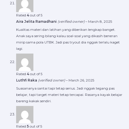
Rated
4
out of 5
Aira Jelita Ramadhani
(verified owner)
–
March 8, 2025
Kualitas materi dan latihan yang diberikan lengkap banget.
Anak saya sering bilang kalau soal-soal yang dikasih beneran
mirip sama pola UTBK. Jadi pas tryout dia nggak terlalu kaget
lagi.
Rated
4
out of 5
Luthfi Raka
(verified owner)
–
March 26, 2025
Suasananya santai tapi tetap serius. Jadi nggak tegang pas
belajar, tapi target materi tetap tercapai. Rasanya kayak belajar
bareng kakak sendiri.
Rated
5
out of 5