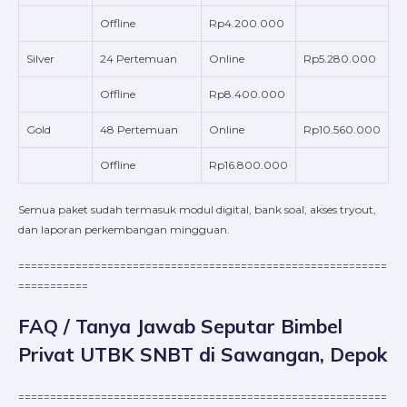
Offline
Rp4.200.000
Silver
24 Pertemuan
Online
Rp5.280.000
Offline
Rp8.400.000
Gold
48 Pertemuan
Online
Rp10.560.000
Offline
Rp16.800.000
Semua paket sudah termasuk modul digital, bank soal, akses tryout,
dan laporan perkembangan mingguan.
==========================================================
===========
FAQ / Tanya Jawab Seputar Bimbel
Privat UTBK SNBT di Sawangan, Depok
==========================================================