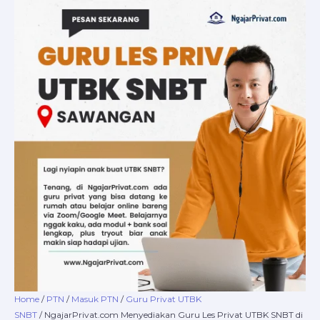
Skip
NgajarPrivat.com
Price
to
Menyediakan
range:
content
Guru
Rp220.000
Les
through
Privat
Rp16.800.000
UTBK
SNBT
di
Sawangan,
Depok:
Daftar
Sekarang!
quantity
Home
/
PTN
/
Masuk PTN
/
Guru Privat UTBK
SNBT
/ NgajarPrivat.com Menyediakan Guru Les Privat UTBK SNBT di