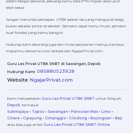
sistem belajar personal, peluang kamu lolos PTN impian akan jauh
lebih besar.
Jangan menunda persiapan. UTBK adalah tes yang menguji strategi,
bukan sekadar pintar di sekolah. Semakin cepat kamu mulai, semakin
kuat fondasi yang kamu bangun.
Hubungi kami sekarang juga dan mulai perjalanan menuju kampus
impianmu bersama tutor terbaik dari NgajarPrivat.com.
Guru Les Privat UTBK SNBT di Sawangan, Depok
085880523928
Hubungi Kami
:
Website
:
NgajarPrivat.com
Kami menyediakan
Guru Les Privat UTBK SNBT
untuk Wilayah
Depok
, termasuk
Sukmajaya
•
Tapos
•
Sawangan
•
Pancoran Mas
•
Limo
•
Cinere
•
Cipayung
•
Cimanggis
•
Cilodong
•
Bojongsari
•
Beji
atau bisa juga ambil
Guru Les Privat UTBK SNBT Online