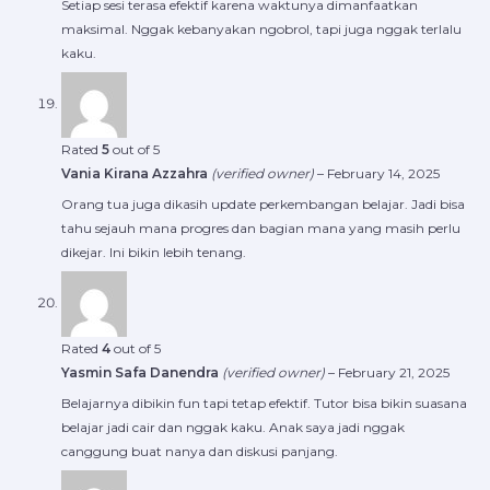
Setiap sesi terasa efektif karena waktunya dimanfaatkan
maksimal. Nggak kebanyakan ngobrol, tapi juga nggak terlalu
kaku.
Rated
5
out of 5
Vania Kirana Azzahra
(verified owner)
–
February 14, 2025
Orang tua juga dikasih update perkembangan belajar. Jadi bisa
tahu sejauh mana progres dan bagian mana yang masih perlu
dikejar. Ini bikin lebih tenang.
Rated
4
out of 5
Yasmin Safa Danendra
(verified owner)
–
February 21, 2025
Belajarnya dibikin fun tapi tetap efektif. Tutor bisa bikin suasana
belajar jadi cair dan nggak kaku. Anak saya jadi nggak
canggung buat nanya dan diskusi panjang.