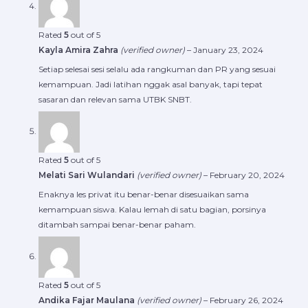
Rated
5
out of 5
Kayla Amira Zahra
(verified owner)
–
January 23, 2024
Setiap selesai sesi selalu ada rangkuman dan PR yang sesuai
kemampuan. Jadi latihan nggak asal banyak, tapi tepat
sasaran dan relevan sama UTBK SNBT.
Rated
5
out of 5
Melati Sari Wulandari
(verified owner)
–
February 20, 2024
Enaknya les privat itu benar-benar disesuaikan sama
kemampuan siswa. Kalau lemah di satu bagian, porsinya
ditambah sampai benar-benar paham.
Rated
5
out of 5
Andika Fajar Maulana
(verified owner)
–
February 26, 2024