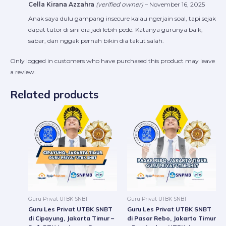
Cella Kirana Azzahra
(verified owner)
–
November 16, 2025
Anak saya dulu gampang insecure kalau ngerjain soal, tapi sejak
dapat tutor di sini dia jadi lebih pede. Katanya gurunya baik,
sabar, dan nggak pernah bikin dia takut salah.
Only logged in customers who have purchased this product may leave
a review.
Related products
Price
Price
This
This
range:
range:
product
produc
Rp220.000
Rp220
through
throug
has
has
Rp8.400.000
Rp8.4
multiple
multip
variants.
variant
The
The
options
option
may
may
be
be
Guru Privat UTBK SNBT
Guru Privat UTBK SNBT
chosen
chosen
Guru Les Privat UTBK SNBT
Guru Les Privat UTBK SNBT
on
on
di Cipayung, Jakarta Timur –
di Pasar Rebo, Jakarta Timur