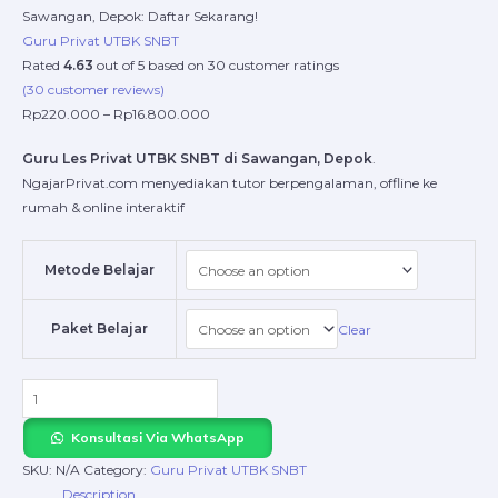
Sawangan, Depok: Daftar Sekarang!
Guru Privat UTBK SNBT
Rated
4.63
out of 5 based on
30
customer ratings
(
30
customer reviews)
Rp
220.000
–
Rp
16.800.000
Guru Les Privat UTBK SNBT di Sawangan, Depok
.
NgajarPrivat.com menyediakan tutor berpengalaman, offline ke
rumah & online interaktif
Metode Belajar
Paket Belajar
Clear
Konsultasi Via WhatsApp
SKU:
N/A
Category:
Guru Privat UTBK SNBT
Description