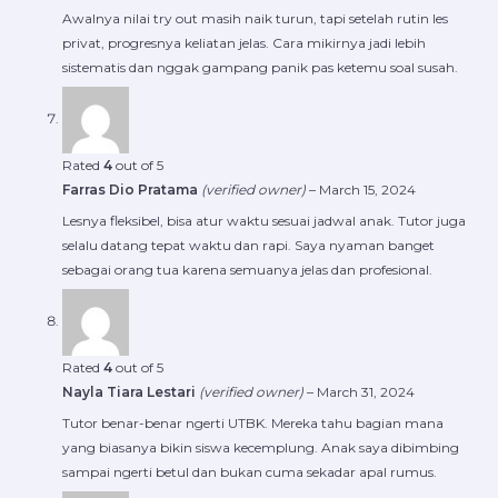
Awalnya nilai try out masih naik turun, tapi setelah rutin les
privat, progresnya keliatan jelas. Cara mikirnya jadi lebih
sistematis dan nggak gampang panik pas ketemu soal susah.
Rated
4
out of 5
Farras Dio Pratama
(verified owner)
–
March 15, 2024
Lesnya fleksibel, bisa atur waktu sesuai jadwal anak. Tutor juga
selalu datang tepat waktu dan rapi. Saya nyaman banget
sebagai orang tua karena semuanya jelas dan profesional.
Rated
4
out of 5
Nayla Tiara Lestari
(verified owner)
–
March 31, 2024
Tutor benar-benar ngerti UTBK. Mereka tahu bagian mana
yang biasanya bikin siswa kecemplung. Anak saya dibimbing
sampai ngerti betul dan bukan cuma sekadar apal rumus.