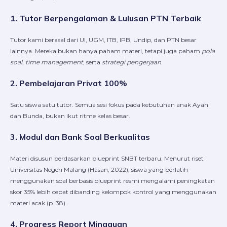
1. Tutor Berpengalaman & Lulusan PTN Terbaik
Tutor kami berasal dari UI, UGM, ITB, IPB, Undip, dan PTN besar
lainnya. Mereka bukan hanya paham materi, tetapi juga paham
pola
soal
,
time management
, serta
strategi pengerjaan
.
2. Pembelajaran Privat 100%
Satu siswa satu tutor. Semua sesi fokus pada kebutuhan anak Ayah
dan Bunda, bukan ikut ritme kelas besar.
3. Modul dan Bank Soal Berkualitas
Materi disusun berdasarkan blueprint SNBT terbaru. Menurut riset
Universitas Negeri Malang (Hasan, 2022), siswa yang berlatih
menggunakan soal berbasis blueprint resmi mengalami peningkatan
skor 35% lebih cepat dibanding kelompok kontrol yang menggunakan
materi acak (p. 38).
4. Progress Report Mingguan