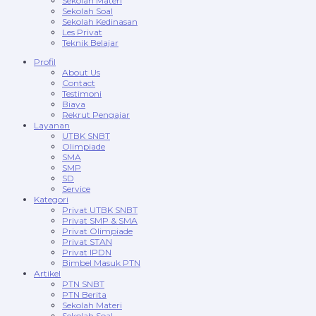
Sekolah Materi
Sekolah Soal
Sekolah Kedinasan
Les Privat
Teknik Belajar
Profil
About Us
Contact
Testimoni
Biaya
Rekrut Pengajar
Layanan
UTBK SNBT
Olimpiade
SMA
SMP
SD
Service
Kategori
Privat UTBK SNBT
Privat SMP & SMA
Privat Olimpiade
Privat STAN
Privat IPDN
Bimbel Masuk PTN
Artikel
PTN SNBT
PTN Berita
Sekolah Materi
Sekolah Soal