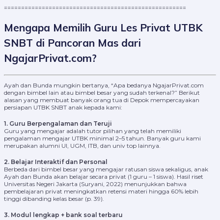
=====================================================
Mengapa Memilih Guru Les Privat UTBK
SNBT di Pancoran Mas dari
NgajarPrivat.com?
Ayah dan Bunda mungkin bertanya, “Apa bedanya NgajarPrivat.com
dengan bimbel lain atau bimbel besar yang sudah terkenal?” Berikut
alasan yang membuat banyak orang tua di Depok mempercayakan
persiapan UTBK SNBT anak kepada kami:
1. Guru Berpengalaman dan Teruji
Guru yang mengajar adalah tutor pilihan yang telah memiliki
pengalaman mengajar UTBK minimal 2–5 tahun. Banyak guru kami
merupakan alumni UI, UGM, ITB, dan univ top lainnya.
2. Belajar Interaktif dan Personal
Berbeda dari bimbel besar yang mengajar ratusan siswa sekaligus, anak
Ayah dan Bunda akan belajar secara privat (1 guru – 1 siswa). Hasil riset
Universitas Negeri Jakarta (Suryani, 2022) menunjukkan bahwa
pembelajaran privat meningkatkan retensi materi hingga 60% lebih
tinggi dibanding kelas besar (p. 39).
3. Modul lengkap + bank soal terbaru