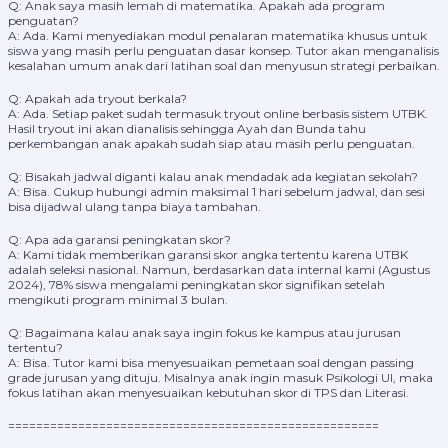
Q: Anak saya masih lemah di matematika. Apakah ada program
penguatan?
A: Ada. Kami menyediakan modul penalaran matematika khusus untuk
siswa yang masih perlu penguatan dasar konsep. Tutor akan menganalisis
kesalahan umum anak dari latihan soal dan menyusun strategi perbaikan.
Q: Apakah ada tryout berkala?
A: Ada. Setiap paket sudah termasuk tryout online berbasis sistem UTBK.
Hasil tryout ini akan dianalisis sehingga Ayah dan Bunda tahu
perkembangan anak apakah sudah siap atau masih perlu penguatan.
Q: Bisakah jadwal diganti kalau anak mendadak ada kegiatan sekolah?
A: Bisa. Cukup hubungi admin maksimal 1 hari sebelum jadwal, dan sesi
bisa dijadwal ulang tanpa biaya tambahan.
Q: Apa ada garansi peningkatan skor?
A: Kami tidak memberikan garansi skor angka tertentu karena UTBK
adalah seleksi nasional. Namun, berdasarkan data internal kami (Agustus
2024), 78% siswa mengalami peningkatan skor signifikan setelah
mengikuti program minimal 3 bulan.
Q: Bagaimana kalau anak saya ingin fokus ke kampus atau jurusan
tertentu?
A: Bisa. Tutor kami bisa menyesuaikan pemetaan soal dengan passing
grade jurusan yang dituju. Misalnya anak ingin masuk Psikologi UI, maka
fokus latihan akan menyesuaikan kebutuhan skor di TPS dan Literasi.
=====================================================