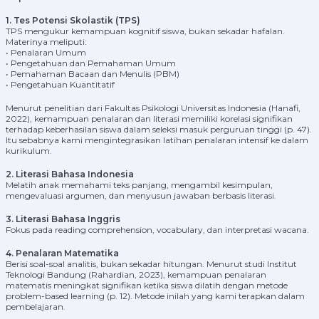
1. Tes Potensi Skolastik (TPS)
TPS mengukur kemampuan kognitif siswa, bukan sekadar hafalan.
Materinya meliputi:
• Penalaran Umum
• Pengetahuan dan Pemahaman Umum
• Pemahaman Bacaan dan Menulis (PBM)
• Pengetahuan Kuantitatif
Menurut penelitian dari Fakultas Psikologi Universitas Indonesia (Hanafi,
2022), kemampuan penalaran dan literasi memiliki korelasi signifikan
terhadap keberhasilan siswa dalam seleksi masuk perguruan tinggi (p. 47).
Itu sebabnya kami mengintegrasikan latihan penalaran intensif ke dalam
kurikulum.
2. Literasi Bahasa Indonesia
Melatih anak memahami teks panjang, mengambil kesimpulan,
mengevaluasi argumen, dan menyusun jawaban berbasis literasi.
3. Literasi Bahasa Inggris
Fokus pada reading comprehension, vocabulary, dan interpretasi wacana.
4. Penalaran Matematika
Berisi soal-soal analitis, bukan sekadar hitungan. Menurut studi Institut
Teknologi Bandung (Rahardian, 2023), kemampuan penalaran
matematis meningkat signifikan ketika siswa dilatih dengan metode
problem-based learning (p. 12). Metode inilah yang kami terapkan dalam
pembelajaran.