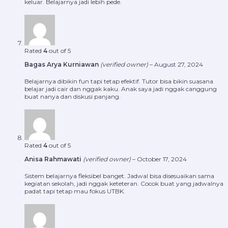
keluar. Belajarnya jadi lebih pede.
Rated
4
out of 5
Bagas Arya Kurniawan
(verified owner)
–
August 27, 2024
Belajarnya dibikin fun tapi tetap efektif. Tutor bisa bikin suasana
belajar jadi cair dan nggak kaku. Anak saya jadi nggak canggung
buat nanya dan diskusi panjang.
Rated
4
out of 5
Anisa Rahmawati
(verified owner)
–
October 17, 2024
Sistem belajarnya fleksibel banget. Jadwal bisa disesuaikan sama
kegiatan sekolah, jadi nggak keteteran. Cocok buat yang jadwalnya
padat tapi tetap mau fokus UTBK.