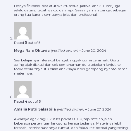
Lesnya fleksibel, bisa atur waktu sesuai jadwal anak. Tutor juga
selalu datang tepat waktu dan rapi. Saya nyaman banget sebagai
orang tua karena semuanya jelas dan profesional.
Rated
5
out of 5
Mega Rani Oktavia
(verified owner)
–
June 20, 2024
Sesi belajarnya interaktif banget, nggak cuma ceramah. Guru
sering ajak diskusi dan cek pemahaman dulu sebelum lanjut ke
topik berikutnya. Itu bikin anak saya lebih gampang nyantol sama
materinya.
Rated
4
out of 5
Amalia Putri Salsabila
(verified owner)
–
June 27, 2024
Awalnya agak ragu ikut les privat UTBK, tapi setelah jalan
beberapa pertemuan langsung kerasa bedanya. Materinya lebih
terarah, pembahasannya runtut, dan fokus ke tipe soal yang sering