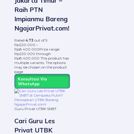
Jakarta Timur –
Raih PTN
Impianmu Bareng
NgajarPrivat.com!
Rated
4.73
out of 5
Rp
220.000
–
Rp
8.400.000
Price range:
Rp220.000 through
Rp8.400.000
This product has
multiple variants. The options
may be chosen on the product
page
Konsultasi Via
WhatsApp
Guru Privat UTBK SNBT
Cari Guru Les
Privat UTBK