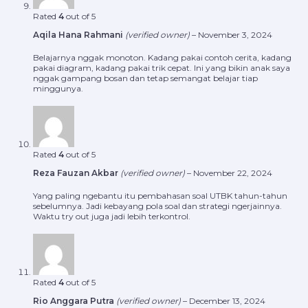
Rated
4
out of 5
Aqila Hana Rahmani
(verified owner)
–
November 3, 2024
Belajarnya nggak monoton. Kadang pakai contoh cerita, kadang
pakai diagram, kadang pakai trik cepat. Ini yang bikin anak saya
nggak gampang bosan dan tetap semangat belajar tiap
minggunya.
Rated
4
out of 5
Reza Fauzan Akbar
(verified owner)
–
November 22, 2024
Yang paling ngebantu itu pembahasan soal UTBK tahun-tahun
sebelumnya. Jadi kebayang pola soal dan strategi ngerjainnya.
Waktu try out juga jadi lebih terkontrol.
Rated
4
out of 5
Rio Anggara Putra
(verified owner)
–
December 13, 2024