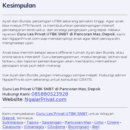
Kesimpulan
Ayah dan Bunda, persaingan UTBK sekarang semakin tinggi. Agar anak
bisa masuk PTN favorit, ia membutuhkan pendampingan intensif,
pembelajaran terstruktur, dan strategi pengerjaan yang tepat. Melalui
layanan
Guru Les Privat UTBK SNBT di Pancoran Mas, Depok
, kami
dari NgajarPrivat.com siap mendampingi anak agar lebih percaya diri
menghadapi ujian.
Anak bisa memilih belajar secara offline di rumah Ayah dan Bunda, atau
online secara interaktif. Guru berpengalaman, modul lengkap, latihan soal
terbaru, dan laporan perkembangan akan membantu memastikan
persiapan anak jauh lebih matang.
Yuk Ayah dan Bunda, jangan menunggu sampai mepet. Hubungi admin
NgajarPrivat.com sekarang untuk konsultasi GRATIS.
Guru Les Privat UTBK SNBT di Pancoran Mas, Depok
085880523928
Hubungi Kami:
Website
:
NgajarPrivat.com
Kami menyediakan
Guru Les Privat UTBK SNBT
untuk Wilayah
Depok
, termasuk
Sukmajaya
•
Tapos
•
Sawangan
•
Pancoran Mas
•
Limo
•
Cinere
•
Cipayung
•
Cimanggis
•
Cilodong
•
Bojongsari
•
Beji