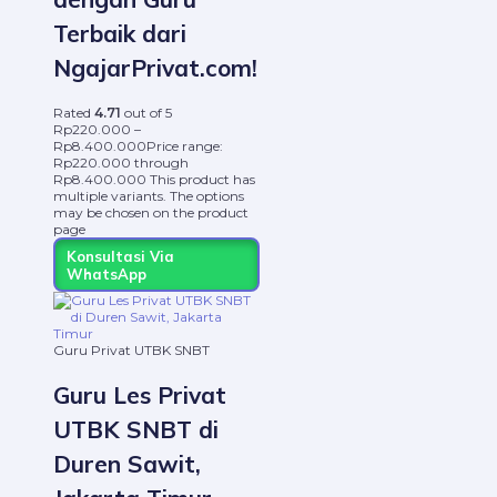
Terbaik dari
NgajarPrivat.com!
Rated
4.71
out of 5
Rp
220.000
–
Rp
8.400.000
Price range:
Rp220.000 through
Rp8.400.000
This product has
multiple variants. The options
may be chosen on the product
page
Konsultasi Via
WhatsApp
Guru Privat UTBK SNBT
Guru Les Privat
UTBK SNBT di
Duren Sawit,