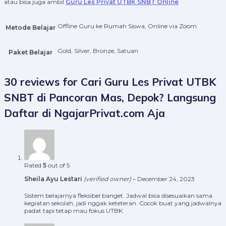
atau bisa juga ambil
Guru Les Privat UTBK SNBT Online
Offline Guru ke Rumah Siswa, Online via Zoom
Metode Belajar
Gold, Silver, Bronze, Satuan
Paket Belajar
30 reviews for
Cari Guru Les Privat UTBK
SNBT di Pancoran Mas, Depok? Langsung
Daftar di NgajarPrivat.com Aja
Rated
5
out of 5
Sheila Ayu Lestari
(verified owner)
–
December 24, 2023
Sistem belajarnya fleksibel banget. Jadwal bisa disesuaikan sama
kegiatan sekolah, jadi nggak keteteran. Cocok buat yang jadwalnya
padat tapi tetap mau fokus UTBK.