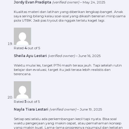
Jordy Evan Pradipta
(verified owner)
–
May 24, 2025
Kualitas materi dan latihan yang diberikan lengkap banget. Anak
saya sering bilang kalau soal-soal yang dikasih beneran mirip sama
pola UTBK. Jadi pas tryout dia nggak terlalu kaget lagi.
Rated
4
out of 5
Sheila Ayu Lestari
(verified owner)
–
June 16, 2025
Waktu mulai les, target PTN masih terasa jauh. Tapi setelah rutin
belajar dan evaluasi, target itu jadi terasa lebih realistis dan
terencana.
Rated
5
out of 5
Nayla Tiara Lestari
(verified owner)
–
June 19, 2025
Setiap sesi selalu ada perkembangan kecil tapi nyata. Bisa soal
waktu pengerjaan yang makin cepat, atau pemahaman konsep
yang makin kuat. Lama-lama progresnya ngumpul dan keliatan