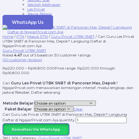
Sekolah Kedinasan
Les Privat
Teknik Belajar
WhatsApp Us
Home
/
PTN
/
Masuk PTN
/
Guru Privat UTBK SNBT
/ Cari Guru Les Privat
UTBK SNBT di Pancoran Mas, Depok? Langsung Daftar di
NgajarPrivat.com Aja
Guru Privat UTBK SNBT
Rated
4.47
out of 5 based on
30
customer ratings
(
30
customer reviews)
Rp
220.000
–
Rp
16.800.000
Price range: Rp220.000 through
Rp16.800.000
Cari
Guru Les Privat UTBK SNBT di Pancoran Mas, Depok
?
NgajarPrivat.com menawarkan bimbingan intensif, modul lengkap, dan
jadwal fleksibel. Daftar sekarang
Metode Belajar
Paket Belajar
Clear
Cari Guru Les Privat UTBK SNBT di Pancoran Mas, Depok? Langsung
Daftar di NgajarPrivat.com Aja quantity
Konsultasi Via WhatsApp
SKU:
N/A
Category:
Guru Privat UTBK SNBT