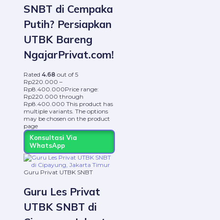
SNBT di Cempaka
Putih? Persiapkan
UTBK Bareng
NgajarPrivat.com!
Rated
4.68
out of 5
Rp
220.000
–
Rp
8.400.000
Price range:
Rp220.000 through
Rp8.400.000
This product has
multiple variants. The options
may be chosen on the product
page
Konsultasi Via
WhatsApp
Guru Privat UTBK SNBT
Guru Les Privat
UTBK SNBT di