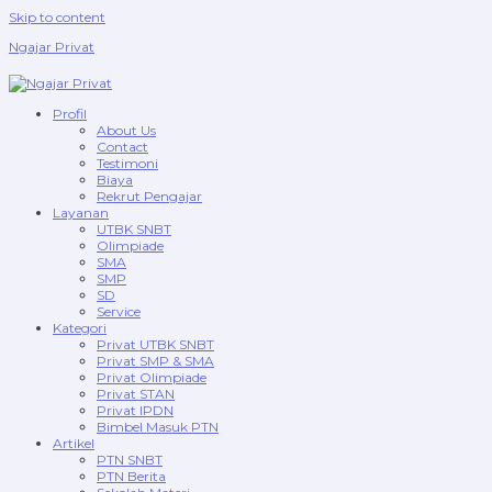
Skip to content
Ngajar Privat
Profil
About Us
Contact
Testimoni
Biaya
Rekrut Pengajar
Layanan
UTBK SNBT
Olimpiade
SMA
SMP
SD
Service
Kategori
Privat UTBK SNBT
Privat SMP & SMA
Privat Olimpiade
Privat STAN
Privat IPDN
Bimbel Masuk PTN
Artikel
PTN SNBT
PTN Berita