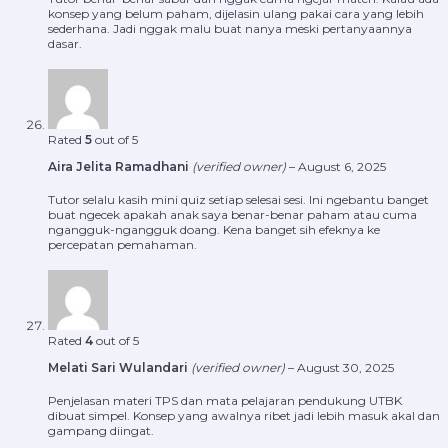
konsep yang belum paham, dijelasin ulang pakai cara yang lebih
sederhana. Jadi nggak malu buat nanya meski pertanyaannya
dasar.
Rated
5
out of 5
Aira Jelita Ramadhani
(verified owner)
–
August 6, 2025
Tutor selalu kasih mini quiz setiap selesai sesi. Ini ngebantu banget
buat ngecek apakah anak saya benar-benar paham atau cuma
ngangguk-ngangguk doang. Kena banget sih efeknya ke
percepatan pemahaman.
Rated
4
out of 5
Melati Sari Wulandari
(verified owner)
–
August 30, 2025
Penjelasan materi TPS dan mata pelajaran pendukung UTBK
dibuat simpel. Konsep yang awalnya ribet jadi lebih masuk akal dan
gampang diingat.