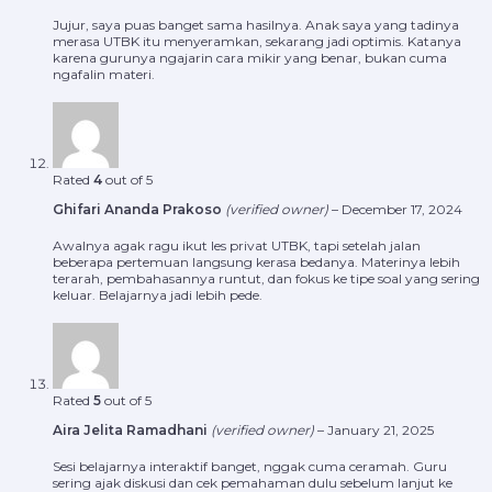
Jujur, saya puas banget sama hasilnya. Anak saya yang tadinya
merasa UTBK itu menyeramkan, sekarang jadi optimis. Katanya
karena gurunya ngajarin cara mikir yang benar, bukan cuma
ngafalin materi.
Rated
4
out of 5
Ghifari Ananda Prakoso
(verified owner)
–
December 17, 2024
Awalnya agak ragu ikut les privat UTBK, tapi setelah jalan
beberapa pertemuan langsung kerasa bedanya. Materinya lebih
terarah, pembahasannya runtut, dan fokus ke tipe soal yang sering
keluar. Belajarnya jadi lebih pede.
Rated
5
out of 5
Aira Jelita Ramadhani
(verified owner)
–
January 21, 2025
Sesi belajarnya interaktif banget, nggak cuma ceramah. Guru
sering ajak diskusi dan cek pemahaman dulu sebelum lanjut ke