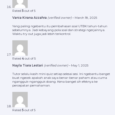
Rated
5
out of 5
Vania Kirana Azzahra
(verified owner)
–
March 18, 2025
Yang paling ngebantu itu pembahasan soal UTBK tahun-tahun
sebelumnya. Jadi kebayang pola soal dan strategi ngerjainnya.
Waktu try out juga jadi lebih terkontrol.
Rated
4
out of 5
Nayla Tiara Lestari
(verified owner)
–
May 1, 2025
Tutor selalu kasih mini quiz setiap selesai sesi. Ini ngebantu banget
buat ngecek apakah anak saya benar-benar paham atau cuma
ngangguk-ngangguk doang. Kena banget sih efeknya ke
percepatan pemahaman.
Rated
5
out of 5