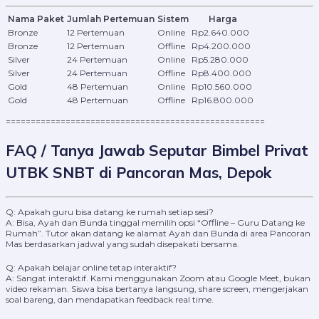
Nama Paket
Jumlah Pertemuan
Sistem
Harga
Bronze
12 Pertemuan
Online
Rp2.640.000
Bronze
12 Pertemuan
Offline
Rp4.200.000
Silver
24 Pertemuan
Online
Rp5.280.000
Silver
24 Pertemuan
Offline
Rp8.400.000
Gold
48 Pertemuan
Online
Rp10.560.000
Gold
48 Pertemuan
Offline
Rp16.800.000
====================================================
FAQ / Tanya Jawab Seputar Bimbel Privat
UTBK SNBT di Pancoran Mas, Depok
Q: Apakah guru bisa datang ke rumah setiap sesi?
A: Bisa, Ayah dan Bunda tinggal memilih opsi “Offline – Guru Datang ke
Rumah”. Tutor akan datang ke alamat Ayah dan Bunda di area Pancoran
Mas berdasarkan jadwal yang sudah disepakati bersama.
Q: Apakah belajar online tetap interaktif?
A: Sangat interaktif. Kami menggunakan Zoom atau Google Meet, bukan
video rekaman. Siswa bisa bertanya langsung, share screen, mengerjakan
soal bareng, dan mendapatkan feedback real time.