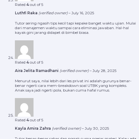
Rated
4
out of 5
Luthfi Raka
(verified owner)
–
July 16, 2025
Tutor sering ngasih tips kecil tapi kepake banget waktu ujian. Mulai
dari manajemen waktu sampai cara eliminasi jawaban. Hal-hal
kayak gini jarang didapet di bimbel biasa.
Rated
4
out of 5
Aira Jelita Ramadhani
(verified owner)
–
July 28, 2025
Menurut saya, nilai lebih dari les privat ini adalah gurunya benar-
benar ngerti cara mem-breakdown soal UTBK yang kompleks.
Anak saya jadi ngerti pola, bukan cuma hafal rumus.
Rated
4
out of 5
Kayla Amira Zahra
(verified owner)
–
July 30, 2025
Tutor benar-benar sabar dan nggak cuma ngejar materi. Kalau ada