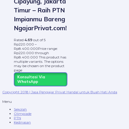
Cipayung, Jakarta
Timur – Raih PTN
Impianmu Bareng
NgajarPrivat.com!
Rated
4.69
out of 5
Rp
220.000
–
Rp
8.400.000
Price range:
Rp220.000 through
Rp8.400.000
This product has
multiple variants. The options
may be chosen on the product
page
Konsultasi Via
WhatsApp
Copyright 2018 | Jasa Pengajar Privat Handal untuk Buah Hati Anda
Menu
Sekolah
Olimpiade
PTN
Kedinasan