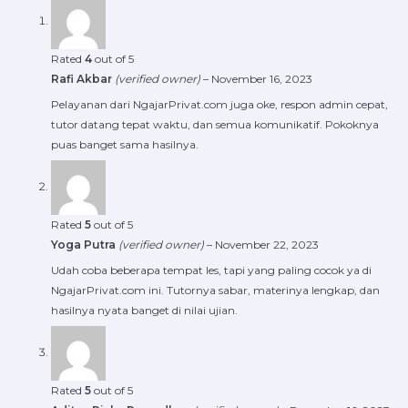
Rated
4
out of 5
Rafi Akbar
(verified owner)
–
November 16, 2023
Pelayanan dari NgajarPrivat.com juga oke, respon admin cepat,
tutor datang tepat waktu, dan semua komunikatif. Pokoknya
puas banget sama hasilnya.
Rated
5
out of 5
Yoga Putra
(verified owner)
–
November 22, 2023
Udah coba beberapa tempat les, tapi yang paling cocok ya di
NgajarPrivat.com ini. Tutornya sabar, materinya lengkap, dan
hasilnya nyata banget di nilai ujian.
Rated
5
out of 5