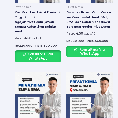
be
be
Privat Kimia
Privat Kimia
chosen
chose
Cari Guru Les Privat Kimia di
Guru Les Privat Kimia Online
on
on
Yogyakarta?
via Zoom untuk Anak SMP,
NgajarPrivat.com Jawab
SMA, dan Calon Mahasiswa –
the
the
Semua Kebutuhan Belajar
Bersama NgajarPrivat.com
product
produ
Anak
Rated
4.50
out of 5
page
page
Rated
4.56
out of 5
Rp
220.000
–
Rp
10.560.000
Rp
220.000
–
Rp
16.800.000
Konsultasi Via
WhatsApp
Konsultasi Via
WhatsApp
Price
Price
This
This
range:
range:
product
produ
Rp220.000
Rp22
through
throu
has
has
Rp16.800.000
Rp16.
multiple
multip
variants.
varian
The
The
options
option
may
may