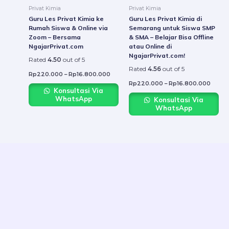
be
be
Privat Kimia
Privat Kimia
chosen
chose
Guru Les Privat Kimia ke
Guru Les Privat Kimia di
on
on
Rumah Siswa & Online via
Semarang untuk Siswa SMP
Zoom – Bersama
& SMA – Belajar Bisa Offline
the
the
NgajarPrivat.com
atau Online di
product
produ
NgajarPrivat.com!
Rated
4.50
out of 5
page
page
Rated
4.56
out of 5
Rp
220.000
–
Rp
16.800.000
Rp
220.000
–
Rp
16.800.000
Konsultasi Via
WhatsApp
Konsultasi Via
WhatsApp