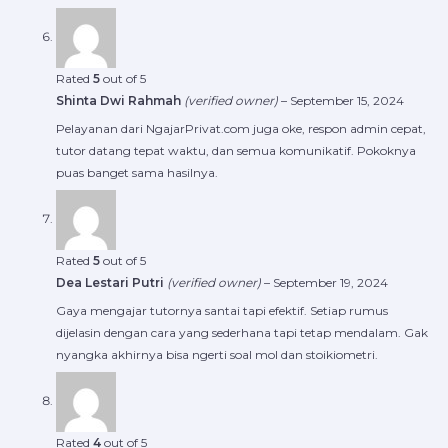
Rated
5
out of 5
Shinta Dwi Rahmah
(verified owner)
–
September 15, 2024
Pelayanan dari NgajarPrivat.com juga oke, respon admin cepat,
tutor datang tepat waktu, dan semua komunikatif. Pokoknya
puas banget sama hasilnya.
Rated
5
out of 5
Dea Lestari Putri
(verified owner)
–
September 19, 2024
Gaya mengajar tutornya santai tapi efektif. Setiap rumus
dijelasin dengan cara yang sederhana tapi tetap mendalam. Gak
nyangka akhirnya bisa ngerti soal mol dan stoikiometri.
Rated
4
out of 5