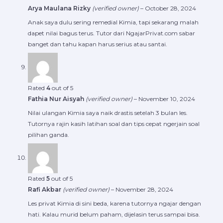
Arya Maulana Rizky
(verified owner)
–
October 28, 2024
Anak saya dulu sering remedial Kimia, tapi sekarang malah
dapet nilai bagus terus. Tutor dari NgajarPrivat.com sabar
banget dan tahu kapan harus serius atau santai.
Rated
4
out of 5
Fathia Nur Aisyah
(verified owner)
–
November 10, 2024
Nilai ulangan Kimia saya naik drastis setelah 3 bulan les.
Tutornya rajin kasih latihan soal dan tips cepat ngerjain soal
pilihan ganda.
Rated
5
out of 5
Rafi Akbar
(verified owner)
–
November 28, 2024
Les privat Kimia di sini beda, karena tutornya ngajar dengan
hati. Kalau murid belum paham, dijelasin terus sampai bisa.