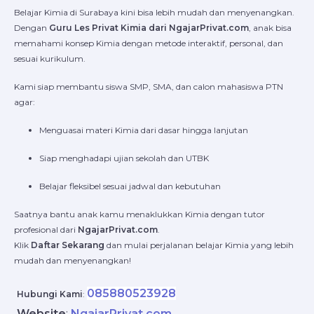
Belajar Kimia di Surabaya kini bisa lebih mudah dan menyenangkan.
Dengan
Guru Les Privat Kimia dari NgajarPrivat.com
, anak bisa
memahami konsep Kimia dengan metode interaktif, personal, dan
sesuai kurikulum.
Kami siap membantu siswa SMP, SMA, dan calon mahasiswa PTN
agar:
Menguasai materi Kimia dari dasar hingga lanjutan
Siap menghadapi ujian sekolah dan UTBK
Belajar fleksibel sesuai jadwal dan kebutuhan
Saatnya bantu anak kamu menaklukkan Kimia dengan tutor
profesional dari
NgajarPrivat.com
.
Klik
Daftar Sekarang
dan mulai perjalanan belajar Kimia yang lebih
mudah dan menyenangkan!
085880523928
Hubungi Kami
:
Website
:
NgajarPrivat.com