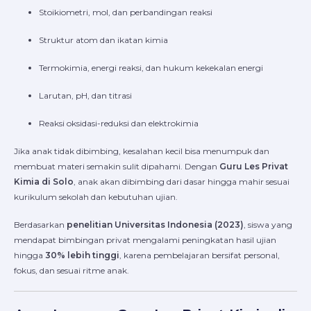
Stoikiometri, mol, dan perbandingan reaksi
Struktur atom dan ikatan kimia
Termokimia, energi reaksi, dan hukum kekekalan energi
Larutan, pH, dan titrasi
Reaksi oksidasi-reduksi dan elektrokimia
Jika anak tidak dibimbing, kesalahan kecil bisa menumpuk dan
membuat materi semakin sulit dipahami. Dengan
Guru Les Privat
Kimia di Solo
, anak akan dibimbing dari dasar hingga mahir sesuai
kurikulum sekolah dan kebutuhan ujian.
Berdasarkan
penelitian Universitas Indonesia (2023)
, siswa yang
mendapat bimbingan privat mengalami peningkatan hasil ujian
hingga
30% lebih tinggi
, karena pembelajaran bersifat personal,
fokus, dan sesuai ritme anak.