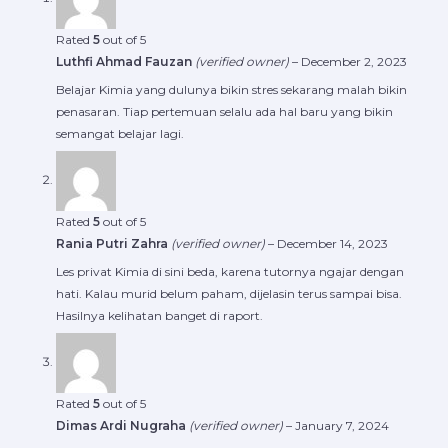
Rated
5
out of 5
Luthfi Ahmad Fauzan
(verified owner)
–
December 2, 2023
Belajar Kimia yang dulunya bikin stres sekarang malah bikin
penasaran. Tiap pertemuan selalu ada hal baru yang bikin
semangat belajar lagi.
Rated
5
out of 5
Rania Putri Zahra
(verified owner)
–
December 14, 2023
Les privat Kimia di sini beda, karena tutornya ngajar dengan
hati. Kalau murid belum paham, dijelasin terus sampai bisa.
Hasilnya kelihatan banget di raport.
Rated
5
out of 5
Dimas Ardi Nugraha
(verified owner)
–
January 7, 2024