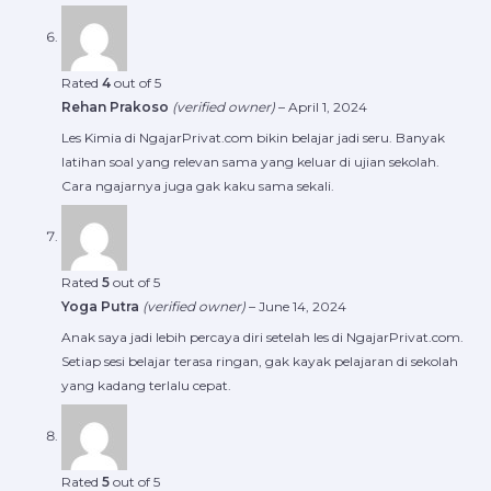
Rated
4
out of 5
Rehan Prakoso
(verified owner)
–
April 1, 2024
Les Kimia di NgajarPrivat.com bikin belajar jadi seru. Banyak
latihan soal yang relevan sama yang keluar di ujian sekolah.
Cara ngajarnya juga gak kaku sama sekali.
Rated
5
out of 5
Yoga Putra
(verified owner)
–
June 14, 2024
Anak saya jadi lebih percaya diri setelah les di NgajarPrivat.com.
Setiap sesi belajar terasa ringan, gak kayak pelajaran di sekolah
yang kadang terlalu cepat.
Rated
5
out of 5