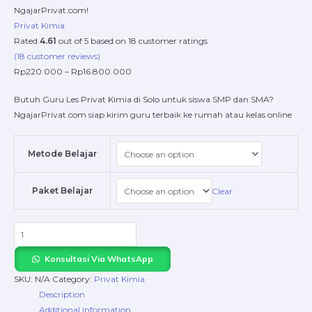
NgajarPrivat.com!
Privat Kimia
Rated
4.61
out of 5 based on
18
customer ratings
(
18
customer reviews)
Rp
220.000
–
Rp
16.800.000
Butuh Guru Les Privat Kimia di Solo untuk siswa SMP dan SMA?
NgajarPrivat.com siap kirim guru terbaik ke rumah atau kelas online
Metode Belajar
Paket Belajar
Clear
Konsultasi Via WhatsApp
SKU:
N/A
Category:
Privat Kimia
Description
Additional information