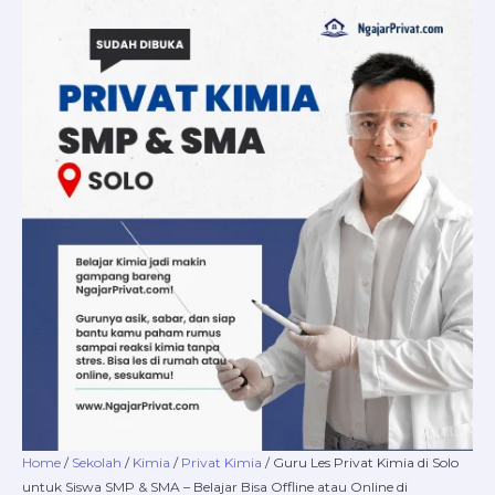
Skip
Guru
Price
to
Les
range:
content
Privat
Rp220.000
Kimia
through
di
Rp16.800.000
Solo
untuk
Siswa
SMP
&
SMA
–
Belajar
Bisa
Offline
atau
Online
di
NgajarPrivat.com!
Home
/
Sekolah
/
Kimia
/
Privat Kimia
/ Guru Les Privat Kimia di Solo
quantity
untuk Siswa SMP & SMA – Belajar Bisa Offline atau Online di