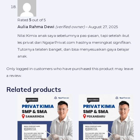
Rated
5
out of 5
Aulia Rahma Dewi
(verified owner)
–
August 27, 2025
Nilai Kimia anak saya sebelumnya pas-pasan, tapi setelah ikut
les privat dari NgajarPrivat.com hasilnya meningkat signifikan.
Tutornya telaten banget, dan bisa menyesuaikan gaya belajar
anak.
Only logged in customers who have purchased this product may leave
a review.
Related products
Price
Price
This
This
range:
range:
product
produ
Rp220.000
Rp22
through
throu
has
has
Rp16.800.000
Rp16.
multiple
multip
variants.
varian
The
The
options
option