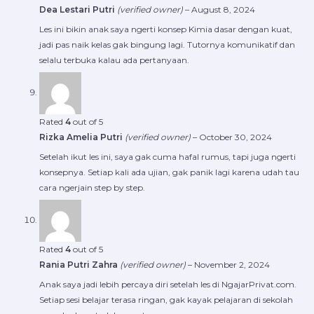
Dea Lestari Putri
(verified owner)
–
August 8, 2024
Les ini bikin anak saya ngerti konsep Kimia dasar dengan kuat,
jadi pas naik kelas gak bingung lagi. Tutornya komunikatif dan
selalu terbuka kalau ada pertanyaan.
Rated
4
out of 5
Rizka Amelia Putri
(verified owner)
–
October 30, 2024
Setelah ikut les ini, saya gak cuma hafal rumus, tapi juga ngerti
konsepnya. Setiap kali ada ujian, gak panik lagi karena udah tau
cara ngerjain step by step.
Rated
4
out of 5
Rania Putri Zahra
(verified owner)
–
November 2, 2024
Anak saya jadi lebih percaya diri setelah les di NgajarPrivat.com.
Setiap sesi belajar terasa ringan, gak kayak pelajaran di sekolah