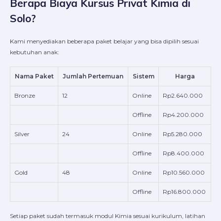
Berapa Biaya Kursus Privat Kimia di
Solo?
Kami menyediakan beberapa paket belajar yang bisa dipilih sesuai
kebutuhan anak:
Nama Paket
Jumlah Pertemuan
Sistem
Harga
Bronze
12
Online
Rp2.640.000
Offline
Rp4.200.000
Silver
24
Online
Rp5.280.000
Offline
Rp8.400.000
Gold
48
Online
Rp10.560.000
Offline
Rp16.800.000
Setiap paket sudah termasuk modul Kimia sesuai kurikulum, latihan