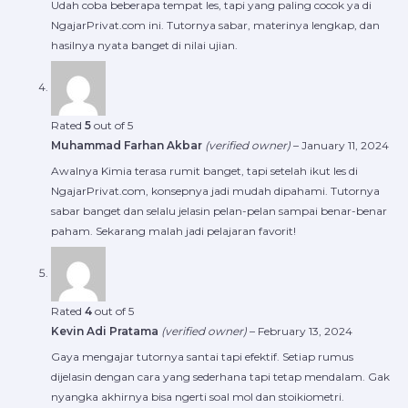
Udah coba beberapa tempat les, tapi yang paling cocok ya di
NgajarPrivat.com ini. Tutornya sabar, materinya lengkap, dan
hasilnya nyata banget di nilai ujian.
Rated
5
out of 5
Muhammad Farhan Akbar
(verified owner)
–
January 11, 2024
Awalnya Kimia terasa rumit banget, tapi setelah ikut les di
NgajarPrivat.com, konsepnya jadi mudah dipahami. Tutornya
sabar banget dan selalu jelasin pelan-pelan sampai benar-benar
paham. Sekarang malah jadi pelajaran favorit!
Rated
4
out of 5
Kevin Adi Pratama
(verified owner)
–
February 13, 2024
Gaya mengajar tutornya santai tapi efektif. Setiap rumus
dijelasin dengan cara yang sederhana tapi tetap mendalam. Gak
nyangka akhirnya bisa ngerti soal mol dan stoikiometri.