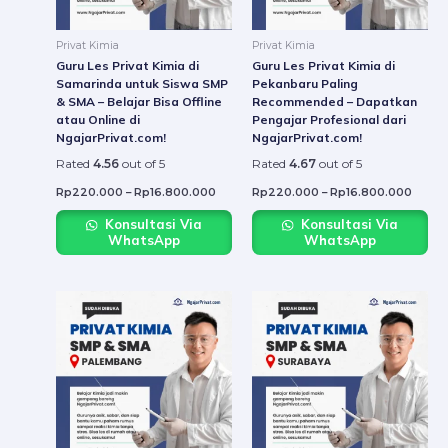
may
may
be
be
Privat Kimia
Privat Kimia
chosen
chose
Guru Les Privat Kimia di
Guru Les Privat Kimia di
on
on
Samarinda untuk Siswa SMP
Pekanbaru Paling
& SMA – Belajar Bisa Offline
Recommended – Dapatkan
the
the
atau Online di
Pengajar Profesional dari
product
produ
NgajarPrivat.com!
NgajarPrivat.com!
page
page
Rated
4.56
out of 5
Rated
4.67
out of 5
Rp
220.000
–
Rp
16.800.000
Rp
220.000
–
Rp
16.800.000
Konsultasi Via
Konsultasi Via
WhatsApp
WhatsApp
Price
Price
This
This
range:
range:
product
produ
Rp220.000
Rp22
through
throu
has
has
Rp16.800.000
Rp16.
multiple
multip
variants.
varian
The
The
options
option