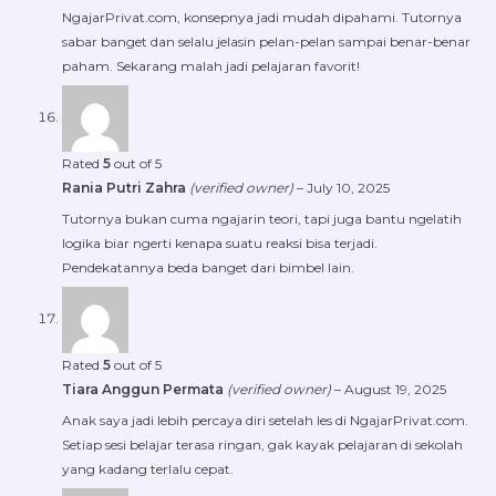
NgajarPrivat.com, konsepnya jadi mudah dipahami. Tutornya
sabar banget dan selalu jelasin pelan-pelan sampai benar-benar
paham. Sekarang malah jadi pelajaran favorit!
Rated
5
out of 5
Rania Putri Zahra
(verified owner)
–
July 10, 2025
Tutornya bukan cuma ngajarin teori, tapi juga bantu ngelatih
logika biar ngerti kenapa suatu reaksi bisa terjadi.
Pendekatannya beda banget dari bimbel lain.
Rated
5
out of 5
Tiara Anggun Permata
(verified owner)
–
August 19, 2025
Anak saya jadi lebih percaya diri setelah les di NgajarPrivat.com.
Setiap sesi belajar terasa ringan, gak kayak pelajaran di sekolah
yang kadang terlalu cepat.