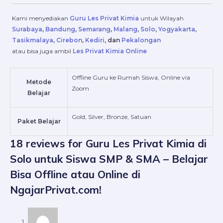
Kami menyediakan
Guru Les Privat Kimia
untuk Wilayah
Surabaya
,
Bandung
,
Semarang
,
Malang
,
Solo
,
Yogyakarta
,
Tasikmalaya
,
Cirebon
,
Kediri
, dan
Pekalongan
atau bisa juga ambil
Les Privat Kimia Online
Offline Guru ke Rumah Siswa, Online via
Metode
Zoom
Belajar
Gold, Silver, Bronze, Satuan
Paket Belajar
18 reviews for
Guru Les Privat Kimia di
Solo untuk Siswa SMP & SMA – Belajar
Bisa Offline atau Online di
NgajarPrivat.com!