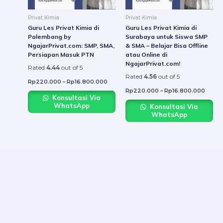
may
may
be
be
Privat Kimia
Privat Kimia
chosen
chose
Guru Les Privat Kimia di
Guru Les Privat Kimia di
on
on
Palembang by
Surabaya untuk Siswa SMP
NgajarPrivat.com: SMP, SMA,
& SMA – Belajar Bisa Offline
the
the
Persiapan Masuk PTN
atau Online di
product
produ
NgajarPrivat.com!
Rated
4.44
out of 5
page
page
Rated
4.56
out of 5
Rp
220.000
–
Rp
16.800.000
Rp
220.000
–
Rp
16.800.000
Konsultasi Via
WhatsApp
Konsultasi Via
WhatsApp