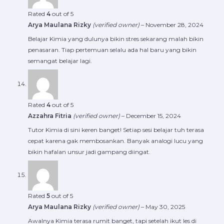
Rated
4
out of 5
Arya Maulana Rizky
(verified owner)
–
November 28, 2024
Belajar Kimia yang dulunya bikin stres sekarang malah bikin
penasaran. Tiap pertemuan selalu ada hal baru yang bikin
semangat belajar lagi.
Rated
4
out of 5
Azzahra Fitria
(verified owner)
–
December 15, 2024
Tutor Kimia di sini keren banget! Setiap sesi belajar tuh terasa
cepat karena gak membosankan. Banyak analogi lucu yang
bikin hafalan unsur jadi gampang diingat.
Rated
5
out of 5
Arya Maulana Rizky
(verified owner)
–
May 30, 2025
Awalnya Kimia terasa rumit banget, tapi setelah ikut les di