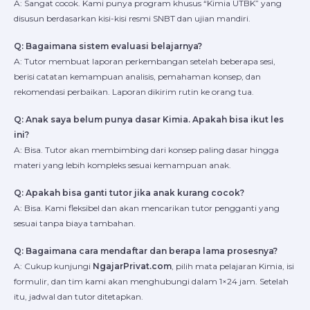
A: Sangat cocok. Kami punya program khusus “Kimia UTBK” yang
disusun berdasarkan kisi-kisi resmi SNBT dan ujian mandiri.
Q: Bagaimana sistem evaluasi belajarnya?
A: Tutor membuat laporan perkembangan setelah beberapa sesi,
berisi catatan kemampuan analisis, pemahaman konsep, dan
rekomendasi perbaikan. Laporan dikirim rutin ke orang tua.
Q: Anak saya belum punya dasar Kimia. Apakah bisa ikut les
ini?
A: Bisa. Tutor akan membimbing dari konsep paling dasar hingga
materi yang lebih kompleks sesuai kemampuan anak.
Q: Apakah bisa ganti tutor jika anak kurang cocok?
A: Bisa. Kami fleksibel dan akan mencarikan tutor pengganti yang
sesuai tanpa biaya tambahan.
Q: Bagaimana cara mendaftar dan berapa lama prosesnya?
A: Cukup kunjungi
NgajarPrivat.com
, pilih mata pelajaran Kimia, isi
formulir, dan tim kami akan menghubungi dalam 1×24 jam. Setelah
itu, jadwal dan tutor ditetapkan.