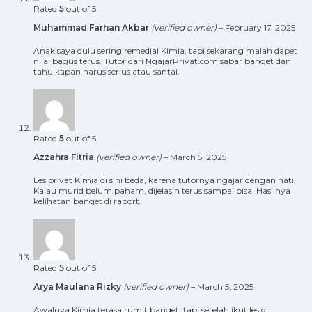
Rated
5
out of 5
Muhammad Farhan Akbar
(verified owner)
–
February 17, 2025
Anak saya dulu sering remedial Kimia, tapi sekarang malah dapet
nilai bagus terus. Tutor dari NgajarPrivat.com sabar banget dan
tahu kapan harus serius atau santai.
Rated
5
out of 5
Azzahra Fitria
(verified owner)
–
March 5, 2025
Les privat Kimia di sini beda, karena tutornya ngajar dengan hati.
Kalau murid belum paham, dijelasin terus sampai bisa. Hasilnya
kelihatan banget di raport.
Rated
5
out of 5
Arya Maulana Rizky
(verified owner)
–
March 5, 2025
Awalnya Kimia terasa rumit banget, tapi setelah ikut les di