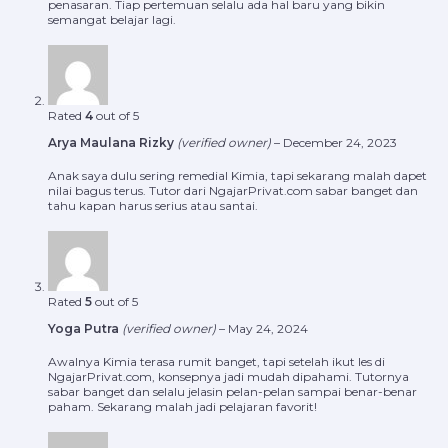
penasaran. Tiap pertemuan selalu ada hal baru yang bikin
semangat belajar lagi.
Rated
4
out of 5
Arya Maulana Rizky
(verified owner)
–
December 24, 2023
Anak saya dulu sering remedial Kimia, tapi sekarang malah dapet
nilai bagus terus. Tutor dari NgajarPrivat.com sabar banget dan
tahu kapan harus serius atau santai.
Rated
5
out of 5
Yoga Putra
(verified owner)
–
May 24, 2024
Awalnya Kimia terasa rumit banget, tapi setelah ikut les di
NgajarPrivat.com, konsepnya jadi mudah dipahami. Tutornya
sabar banget dan selalu jelasin pelan-pelan sampai benar-benar
paham. Sekarang malah jadi pelajaran favorit!