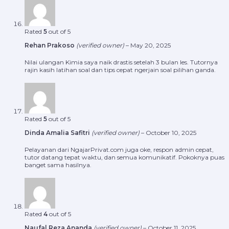
Rated
5
out of 5
Rehan Prakoso
(verified owner)
–
May 20, 2025
Nilai ulangan Kimia saya naik drastis setelah 3 bulan les. Tutornya
rajin kasih latihan soal dan tips cepat ngerjain soal pilihan ganda.
Rated
5
out of 5
Dinda Amalia Safitri
(verified owner)
–
October 10, 2025
Pelayanan dari NgajarPrivat.com juga oke, respon admin cepat,
tutor datang tepat waktu, dan semua komunikatif. Pokoknya puas
banget sama hasilnya.
Rated
4
out of 5
Naufal Reza Ananda
(verified owner)
–
October 11, 2025