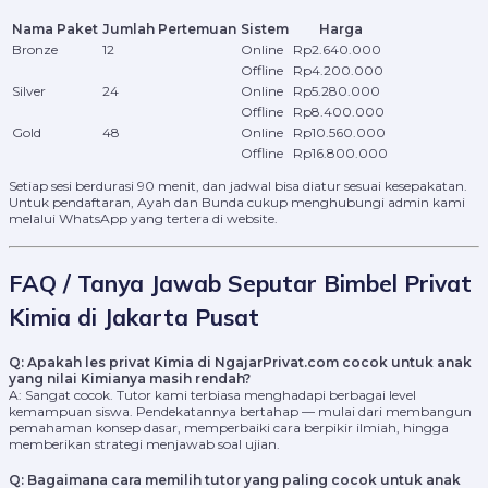
Nama Paket
Jumlah Pertemuan
Sistem
Harga
Bronze
12
Online
Rp2.640.000
Offline
Rp4.200.000
Silver
24
Online
Rp5.280.000
Offline
Rp8.400.000
Gold
48
Online
Rp10.560.000
Offline
Rp16.800.000
Setiap sesi berdurasi 90 menit, dan jadwal bisa diatur sesuai kesepakatan.
Untuk pendaftaran, Ayah dan Bunda cukup menghubungi admin kami
melalui WhatsApp yang tertera di website.
FAQ / Tanya Jawab Seputar Bimbel Privat
Kimia di Jakarta Pusat
Q: Apakah les privat Kimia di NgajarPrivat.com cocok untuk anak
yang nilai Kimianya masih rendah?
A: Sangat cocok. Tutor kami terbiasa menghadapi berbagai level
kemampuan siswa. Pendekatannya bertahap — mulai dari membangun
pemahaman konsep dasar, memperbaiki cara berpikir ilmiah, hingga
memberikan strategi menjawab soal ujian.
Q: Bagaimana cara memilih tutor yang paling cocok untuk anak