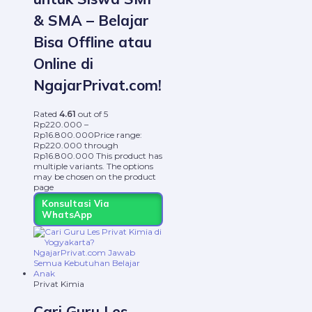
& SMA – Belajar
Bisa Offline atau
Online di
NgajarPrivat.com!
Rated
4.61
out of 5
Rp
220.000
–
Rp
16.800.000
Price range:
Rp220.000 through
Rp16.800.000
This product has
multiple variants. The options
may be chosen on the product
page
Konsultasi Via
WhatsApp
Privat Kimia
Cari Guru Les