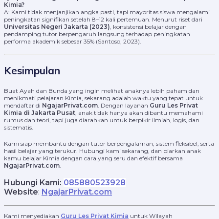
Kimia?
A: Kami tidak menjanjikan angka pasti, tapi mayoritas siswa mengalami
peningkatan signifikan setelah 8–12 kali pertemuan. Menurut riset dari
Universitas Negeri Jakarta (2023)
, konsistensi belajar dengan
pendamping tutor berpengaruh langsung terhadap peningkatan
performa akademik sebesar 35% (Santoso, 2023).
Kesimpulan
Buat Ayah dan Bunda yang ingin melihat anaknya lebih paham dan
menikmati pelajaran Kimia, sekarang adalah waktu yang tepat untuk
mendaftar di
NgajarPrivat.com
. Dengan layanan
Guru Les Privat
Kimia di Jakarta Pusat
, anak tidak hanya akan dibantu memahami
rumus dan teori, tapi juga diarahkan untuk berpikir ilmiah, logis, dan
sistematis.
Kami siap membantu dengan tutor berpengalaman, sistem fleksibel, serta
hasil belajar yang terukur. Hubungi kami sekarang, dan biarkan anak
kamu belajar Kimia dengan cara yang seru dan efektif bersama
NgajarPrivat.com
.
Hubungi Kami:
085880523928
Website
:
NgajarPrivat.com
Kami menyediakan
Guru Les Privat Kimia
untuk Wilayah