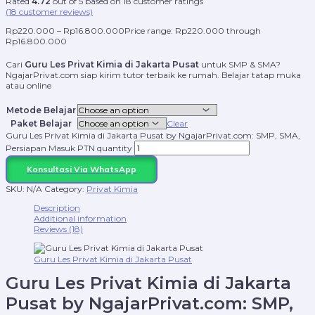
Rated
4.72
out of 5 based on
18
customer ratings
(
18
customer reviews)
Rp
220.000
–
Rp
16.800.000
Price range: Rp220.000 through
Rp16.800.000
Cari
Guru Les Privat Kimia di Jakarta Pusat
untuk SMP & SMA?
NgajarPrivat.com siap kirim tutor terbaik ke rumah. Belajar tatap muka
atau online
Metode Belajar
Paket Belajar
Clear
Guru Les Privat Kimia di Jakarta Pusat by NgajarPrivat.com: SMP, SMA,
Persiapan Masuk PTN quantity
Konsultasi Via WhatsApp
SKU:
N/A
Category:
Privat Kimia
Description
Additional information
Reviews (18)
Guru Les Privat Kimia di Jakarta Pusat
Guru Les Privat Kimia di Jakarta
Pusat by NgajarPrivat.com: SMP,