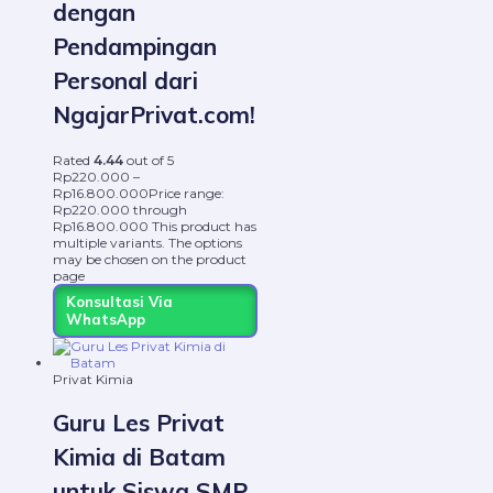
dengan
Pendampingan
Personal dari
NgajarPrivat.com!
Rated
4.44
out of 5
Rp
220.000
–
Rp
16.800.000
Price range:
Rp220.000 through
Rp16.800.000
This product has
multiple variants. The options
may be chosen on the product
page
Konsultasi Via
WhatsApp
Privat Kimia
Guru Les Privat
Kimia di Batam
untuk Siswa SMP