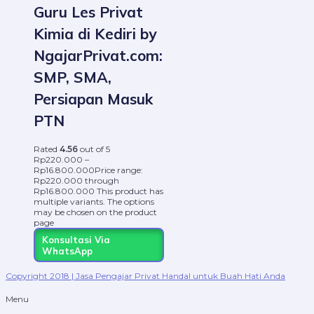
Guru Les Privat
Kimia di Kediri by
NgajarPrivat.com:
SMP, SMA,
Persiapan Masuk
PTN
Rated
4.56
out of 5
Rp
220.000
–
Rp
16.800.000
Price range:
Rp220.000 through
Rp16.800.000
This product has
multiple variants. The options
may be chosen on the product
page
Konsultasi Via
WhatsApp
Copyright 2018 | Jasa Pengajar Privat Handal untuk Buah Hati Anda
Menu