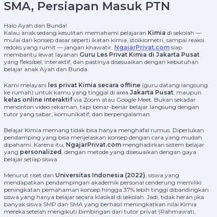
SMA, Persiapan Masuk PTN
Halo Ayah dan Bunda!
Kalau anak sedang kesulitan memahami pelajaran
Kimia
di sekolah —
mulai dari konsep dasar seperti ikatan kimia, stoikiometri, sampai reaksi
redoks yang rumit — jangan khawatir.
NgajarPrivat.com
siap
membantu lewat layanan
Guru Les Privat Kimia di Jakarta Pusat
yang fleksibel, interaktif, dan pastinya disesuaikan dengan kebutuhan
belajar anak Ayah dan Bunda.
Kami melayani
les privat Kimia secara offline
(guru datang langsung
ke rumah) untuk kamu yang tinggal di area
Jakarta Pusat
, maupun
kelas online interaktif
via Zoom atau Google Meet. Bukan sekadar
menonton video rekaman, tapi benar-benar belajar langsung dengan
tutor yang sabar, komunikatif, dan berpengalaman.
Belajar Kimia memang tidak bisa hanya menghafal rumus. Diperlukan
pendamping yang bisa menjelaskan konsep dengan cara yang mudah
dipahami. Karena itu,
NgajarPrivat.com
menghadirkan sistem belajar
yang
personalized
, dengan metode yang disesuaikan dengan gaya
belajar setiap siswa.
Menurut riset dari
Universitas Indonesia (2022)
, siswa yang
mendapatkan pendampingan akademik personal cenderung memiliki
peningkatan pemahaman konsep hingga 37% lebih tinggi dibandingkan
siswa yang hanya belajar secara klasikal di sekolah. Jadi, tidak heran jika
banyak siswa SMP dan SMA yang berhasil meningkatkan nilai Kimia
mereka setelah mengikuti bimbingan dari tutor privat (Rahmawati,