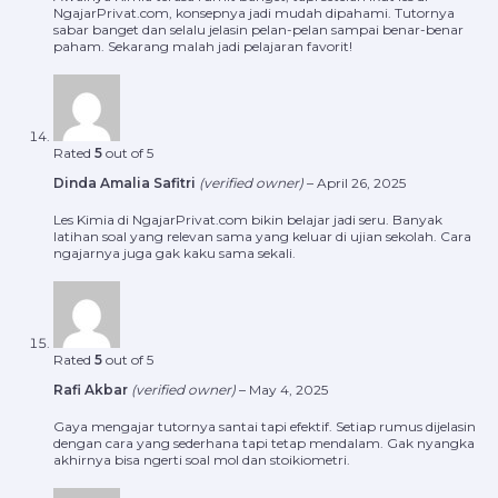
NgajarPrivat.com, konsepnya jadi mudah dipahami. Tutornya
sabar banget dan selalu jelasin pelan-pelan sampai benar-benar
paham. Sekarang malah jadi pelajaran favorit!
Rated
5
out of 5
Dinda Amalia Safitri
(verified owner)
–
April 26, 2025
Les Kimia di NgajarPrivat.com bikin belajar jadi seru. Banyak
latihan soal yang relevan sama yang keluar di ujian sekolah. Cara
ngajarnya juga gak kaku sama sekali.
Rated
5
out of 5
Rafi Akbar
(verified owner)
–
May 4, 2025
Gaya mengajar tutornya santai tapi efektif. Setiap rumus dijelasin
dengan cara yang sederhana tapi tetap mendalam. Gak nyangka
akhirnya bisa ngerti soal mol dan stoikiometri.