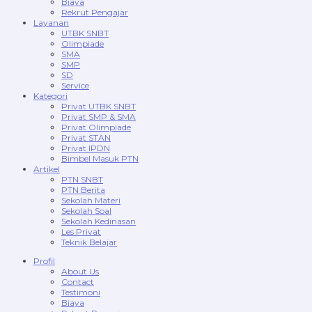
Biaya
Rekrut Pengajar
Layanan
UTBK SNBT
Olimpiade
SMA
SMP
SD
Service
Kategori
Privat UTBK SNBT
Privat SMP & SMA
Privat Olimpiade
Privat STAN
Privat IPDN
Bimbel Masuk PTN
Artikel
PTN SNBT
PTN Berita
Sekolah Materi
Sekolah Soal
Sekolah Kedinasan
Les Privat
Teknik Belajar
Profil
About Us
Contact
Testimoni
Biaya