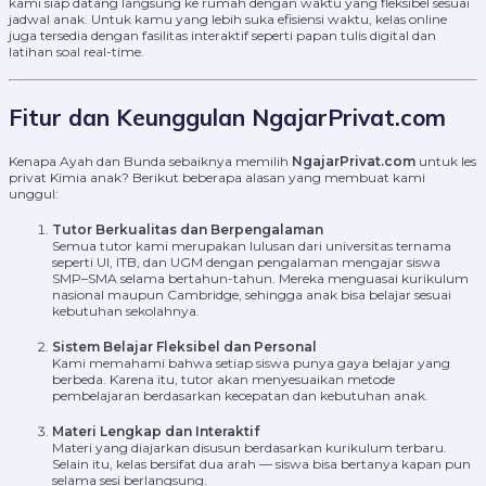
kami siap datang langsung ke rumah dengan waktu yang fleksibel sesuai
jadwal anak. Untuk kamu yang lebih suka efisiensi waktu, kelas online
juga tersedia dengan fasilitas interaktif seperti papan tulis digital dan
latihan soal real-time.
Fitur dan Keunggulan NgajarPrivat.com
Kenapa Ayah dan Bunda sebaiknya memilih
NgajarPrivat.com
untuk les
privat Kimia anak? Berikut beberapa alasan yang membuat kami
unggul:
Tutor Berkualitas dan Berpengalaman
Semua tutor kami merupakan lulusan dari universitas ternama
seperti UI, ITB, dan UGM dengan pengalaman mengajar siswa
SMP–SMA selama bertahun-tahun. Mereka menguasai kurikulum
nasional maupun Cambridge, sehingga anak bisa belajar sesuai
kebutuhan sekolahnya.
Sistem Belajar Fleksibel dan Personal
Kami memahami bahwa setiap siswa punya gaya belajar yang
berbeda. Karena itu, tutor akan menyesuaikan metode
pembelajaran berdasarkan kecepatan dan kebutuhan anak.
Materi Lengkap dan Interaktif
Materi yang diajarkan disusun berdasarkan kurikulum terbaru.
Selain itu, kelas bersifat dua arah — siswa bisa bertanya kapan pun
selama sesi berlangsung.