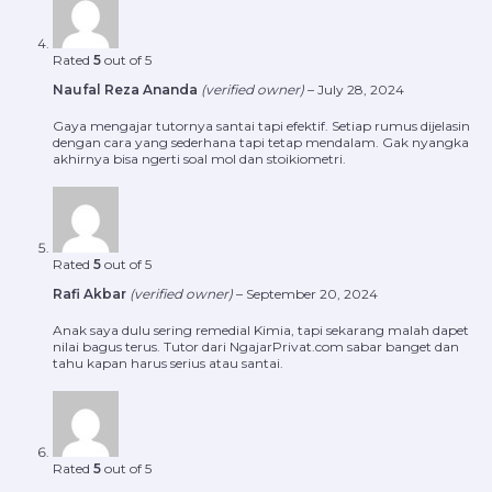
Rated
5
out of 5
Naufal Reza Ananda
(verified owner)
–
July 28, 2024
Gaya mengajar tutornya santai tapi efektif. Setiap rumus dijelasin
dengan cara yang sederhana tapi tetap mendalam. Gak nyangka
akhirnya bisa ngerti soal mol dan stoikiometri.
Rated
5
out of 5
Rafi Akbar
(verified owner)
–
September 20, 2024
Anak saya dulu sering remedial Kimia, tapi sekarang malah dapet
nilai bagus terus. Tutor dari NgajarPrivat.com sabar banget dan
tahu kapan harus serius atau santai.
Rated
5
out of 5