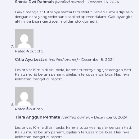
Shinta Dwi Rahmah
(verified owner)
–
October 26, 2024
Gaya mengajar tutornya santai tapi efektif. Setiap rumus dijelasin
dengan cara yang sederhana tapi tetap mendalam. Gak nyangka
akhirnya bisa ngerti soal mol dan stoikiometri.
Rated
4
out of 5
Citra Ayu Lestari
(verified owner)
–
December 8, 2024
Les privat Kimia di sini beda, karena tutornya ngajar dengan hati.
Kalau murid belum paham, dijelasin terus sampai bisa. Hasilnya
kelihatan banget di raport.
Rated
5
out of 5
Tiara Anggun Permata
(verified owner)
–
December 8, 2024
Les privat Kimia di sini beda, karena tutornya ngajar dengan hati.
Kalau murid belum paham, dijelasin terus sampai bisa. Hasilnya
kelihatan banget di raport.