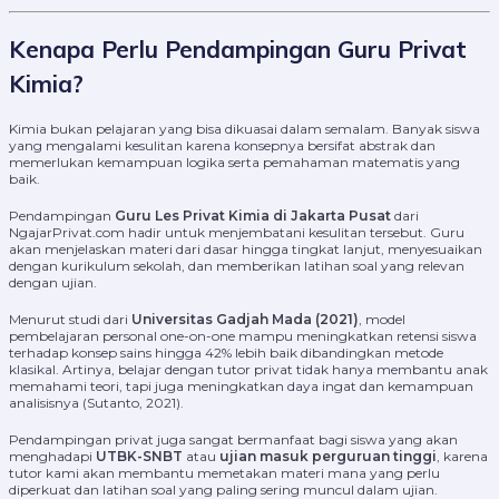
Kenapa Perlu Pendampingan Guru Privat
Kimia?
Kimia bukan pelajaran yang bisa dikuasai dalam semalam. Banyak siswa
yang mengalami kesulitan karena konsepnya bersifat abstrak dan
memerlukan kemampuan logika serta pemahaman matematis yang
baik.
Pendampingan
Guru Les Privat Kimia di Jakarta Pusat
dari
NgajarPrivat.com hadir untuk menjembatani kesulitan tersebut. Guru
akan menjelaskan materi dari dasar hingga tingkat lanjut, menyesuaikan
dengan kurikulum sekolah, dan memberikan latihan soal yang relevan
dengan ujian.
Menurut studi dari
Universitas Gadjah Mada (2021)
, model
pembelajaran personal one-on-one mampu meningkatkan retensi siswa
terhadap konsep sains hingga 42% lebih baik dibandingkan metode
klasikal. Artinya, belajar dengan tutor privat tidak hanya membantu anak
memahami teori, tapi juga meningkatkan daya ingat dan kemampuan
analisisnya (Sutanto, 2021).
Pendampingan privat juga sangat bermanfaat bagi siswa yang akan
menghadapi
UTBK-SNBT
atau
ujian masuk perguruan tinggi
, karena
tutor kami akan membantu memetakan materi mana yang perlu
diperkuat dan latihan soal yang paling sering muncul dalam ujian.