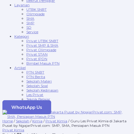
Rekrut Pengajar
Layanan
UTBK SNBT
Olimpiade
SMA
SMP
SD
Service
Kategori
Privat UTBK SNBT
Privat SMP & SMA
Privat Olimpiade
Privat STAN
Privat IPDN
Bimbel Masuk PTN
Artikel
PTN SNBT
PTN Berita
Sekolah Materi
Sekolah Soal
Sekolah Kedinasan
Les Privat
Teknik Belajar
WhatsApp Us
Home
/
Sekolah
/
Kimia
/
Privat Kimia
/ Guru Les Privat Kimia di Jakarta
Pusat by NgajarPrivat.com: SMP, SMA, Persiapan Masuk PTN
Privat Kimia