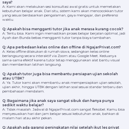
saya?
A: Kami akan melakukan sesi konsultasi awal gratis untuk memetakan
kebutuhan belajar anak. Dari situ, sistem kami akan mencocokkan tutor
yang sesuai berdasarkan pengalaman, gaya mengajar, dan preferensi
waktu.
Q: Apakah bisa mengganti tutor jika anak merasa kurang cocok?
A: Tentu bisa. Kami ingin memastikan proses belajar berjalan optimal, jadi
Ayah dan Bunda bebas mengganti tutor tanpa biaya tambahan.
Q: Apa perbedaan kelas online dan offline di NgajarPrivat.com?
A: Kelas offline dilakukan di rumah siswa, sedangkan kelas online
berlangsung secara interaktif via Zoom atau Google Meet. Keduanya
sama-sama efektif karena tutor tetap menggunakan alat bantu visual
dan memberikan latihan langsung.
Q: Apakah tutor juga bisa membantu persiapan ujian sekolah
atau UTBK?
A: Ya. Tutor kami akan membantu anak mempersiapkan ujian sekolah,
ujian akhir, hingga UTBK dengan latihan soal sesuai standar terbaru dan
pembahasan mendalam.
Q: Bagaimana jika anak saya sangat sibuk dan hanya punya
sedikit waktu belajar?
A: Tidak masalah. Jadwal di NgajarPrivat.com sangat fleksibel. Kamu bisa
menyesuaikan hari dan jam belajar sesuai kebutuhan anak, bahkan di
malam hari atau akhir pekan.
Q: Apakah ada garansi peningkatan nilai setelah ikut les privat