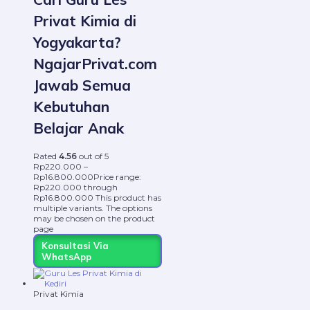
Privat Kimia di
Yogyakarta?
NgajarPrivat.com
Jawab Semua
Kebutuhan
Belajar Anak
Rated
4.56
out of 5
Rp
220.000
–
Rp
16.800.000
Price range:
Rp220.000 through
Rp16.800.000
This product has
multiple variants. The options
may be chosen on the product
page
Konsultasi Via
WhatsApp
Privat Kimia