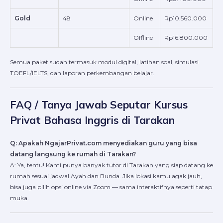
Gold
48
Online
Rp10.560.000
Offline
Rp16.800.000
Semua paket sudah termasuk modul digital, latihan soal, simulasi
TOEFL/IELTS, dan laporan perkembangan belajar.
FAQ / Tanya Jawab Seputar Kursus
Privat Bahasa Inggris di Tarakan
Q: Apakah NgajarPrivat.com menyediakan guru yang bisa
datang langsung ke rumah di Tarakan?
A: Ya, tentu! Kami punya banyak tutor di Tarakan yang siap datang ke
rumah sesuai jadwal Ayah dan Bunda. Jika lokasi kamu agak jauh,
bisa juga pilih opsi online via Zoom — sama interaktifnya seperti tatap
muka.