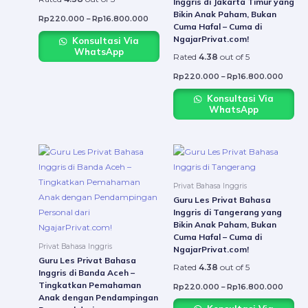
may
may
Inggris di Jakarta Timur yang
Bikin Anak Paham, Bukan
be
be
Rp
220.000
–
Rp
16.800.000
Cuma Hafal – Cuma di
chosen
chose
NgajarPrivat.com!
Konsultasi Via
on
on
WhatsApp
Rated
4.38
out of 5
the
the
product
produ
Rp
220.000
–
Rp
16.800.000
page
page
Konsultasi Via
WhatsApp
Price
Price
This
This
range:
range:
product
produ
Rp220.000
Rp22
through
throu
has
has
Privat Bahasa Inggris
Rp16.800.000
Rp16.
multiple
multip
Guru Les Privat Bahasa
variants.
varian
Inggris di Tangerang yang
Bikin Anak Paham, Bukan
The
The
Cuma Hafal – Cuma di
options
option
Privat Bahasa Inggris
NgajarPrivat.com!
may
may
Guru Les Privat Bahasa
Rated
4.38
out of 5
be
be
Inggris di Banda Aceh –
Tingkatkan Pemahaman
chosen
chose
Rp
220.000
–
Rp
16.800.000
Anak dengan Pendampingan
on
on