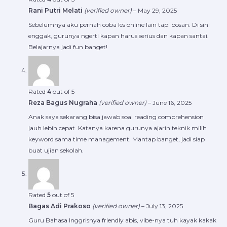
Rani Putri Melati
(verified owner)
–
May 29, 2025
Sebelumnya aku pernah coba les online lain tapi bosan. Di sini
enggak, gurunya ngerti kapan harus serius dan kapan santai.
Belajarnya jadi fun banget!
Rated
4
out of 5
Reza Bagus Nugraha
(verified owner)
–
June 16, 2025
Anak saya sekarang bisa jawab soal reading comprehension
jauh lebih cepat. Katanya karena gurunya ajarin teknik milih
keyword sama time management. Mantap banget, jadi siap
buat ujian sekolah.
Rated
5
out of 5
Bagas Adi Prakoso
(verified owner)
–
July 13, 2025
Guru Bahasa Inggrisnya friendly abis, vibe-nya tuh kayak kakak