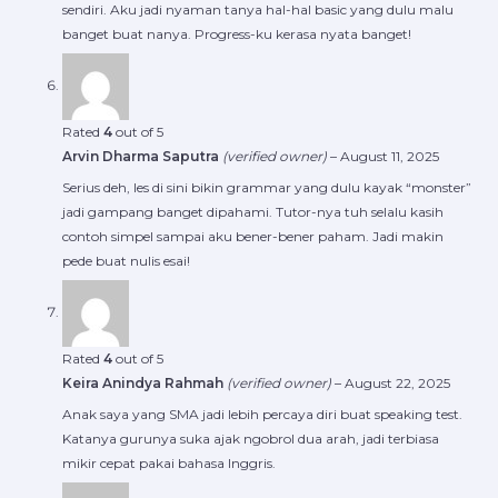
sendiri. Aku jadi nyaman tanya hal-hal basic yang dulu malu
banget buat nanya. Progress-ku kerasa nyata banget!
Rated
4
out of 5
Arvin Dharma Saputra
(verified owner)
–
August 11, 2025
Serius deh, les di sini bikin grammar yang dulu kayak “monster”
jadi gampang banget dipahami. Tutor-nya tuh selalu kasih
contoh simpel sampai aku bener-bener paham. Jadi makin
pede buat nulis esai!
Rated
4
out of 5
Keira Anindya Rahmah
(verified owner)
–
August 22, 2025
Anak saya yang SMA jadi lebih percaya diri buat speaking test.
Katanya gurunya suka ajak ngobrol dua arah, jadi terbiasa
mikir cepat pakai bahasa Inggris.