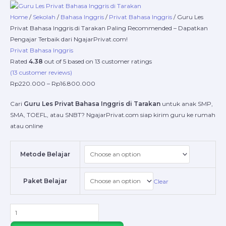
Skip
Guru
Price
to
Les
range:
Home
/
Sekolah
/
Bahasa Inggris
/
Privat Bahasa Inggris
/ Guru Les
content
Privat
Rp220.000
Privat Bahasa Inggris di Tarakan Paling Recommended – Dapatkan
Bahasa
through
Pengajar Terbaik dari NgajarPrivat.com!
Inggris
Rp16.800.000
Privat Bahasa Inggris
di
Rated
4.38
out of 5 based on
13
customer ratings
Tarakan
(
13
customer reviews)
Paling
Rp
220.000
–
Rp
16.800.000
Recommended
Cari
Guru Les Privat Bahasa Inggris di Tarakan
untuk anak SMP,
–
SMA, TOEFL, atau SNBT? NgajarPrivat.com siap kirim guru ke rumah
Dapatkan
atau online
Pengajar
Terbaik
dari
Metode Belajar
NgajarPrivat.com!
quantity
Paket Belajar
Clear