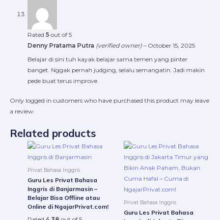
Rated
5
out of 5
Denny Pratama Putra
(verified owner)
–
October 15, 2025
Belajar di sini tuh kayak belajar sama temen yang pinter
banget. Nggak pernah judging, selalu semangatin. Jadi makin
pede buat terus improve.
Only logged in customers who have purchased this product may leave
a review.
Related products
Price
Price
This
This
range:
range:
product
produ
Rp220.000
Rp22
through
throu
has
has
Privat Bahasa Inggris
Rp16.800.000
Rp16.
multiple
multip
Guru Les Privat Bahasa
variants.
varian
Inggris di Banjarmasin –
Belajar Bisa Offline atau
The
The
Privat Bahasa Inggris
Online di NgajarPrivat.com!
options
option
Guru Les Privat Bahasa
Rated
4.38
out of 5