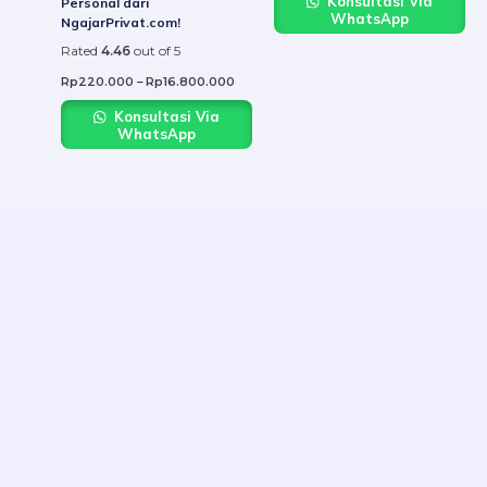
Konsultasi Via
Personal dari
the
the
WhatsApp
NgajarPrivat.com!
product
produ
Rated
4.46
out of 5
page
page
Rp
220.000
–
Rp
16.800.000
Konsultasi Via
WhatsApp