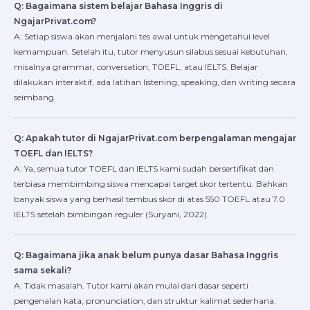
Q: Bagaimana sistem belajar Bahasa Inggris di
NgajarPrivat.com?
A: Setiap siswa akan menjalani tes awal untuk mengetahui level
kemampuan. Setelah itu, tutor menyusun silabus sesuai kebutuhan,
misalnya grammar, conversation, TOEFL, atau IELTS. Belajar
dilakukan interaktif, ada latihan listening, speaking, dan writing secara
seimbang.
Q: Apakah tutor di NgajarPrivat.com berpengalaman mengajar
TOEFL dan IELTS?
A: Ya, semua tutor TOEFL dan IELTS kami sudah bersertifikat dan
terbiasa membimbing siswa mencapai target skor tertentu. Bahkan
banyak siswa yang berhasil tembus skor di atas 550 TOEFL atau 7.0
IELTS setelah bimbingan reguler (Suryani, 2022).
Q: Bagaimana jika anak belum punya dasar Bahasa Inggris
sama sekali?
A: Tidak masalah. Tutor kami akan mulai dari dasar seperti
pengenalan kata, pronunciation, dan struktur kalimat sederhana.