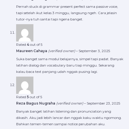
Pernah stuck di grammar present perfect sama passive voice,
tapi setelah ikut kelas 3 minggu, langsung ngeh. Cara jelasin
tutor-nya tuh santai tapi ngena banget.
Rated
4
out of 5
Maureen Cahaya
(verified owner)
–
September 3, 2025
Suka banget sama modul belajarnya, simpel tapi padat. Banyak
latihan dialog dan vocabulary baru tiap minggu. Sekarang
kalau baca text panjang udah nggak pusing lagi.
Rated
5
out of 5
Reza Bagus Nugraha
(verified owner)
–
September 23, 2025
Banyak banget latihan listening dan pronunciation yang
dikasih. Aku jadi lebih lancar dan nggak kaku waktu ngomong.
Bahkan temen-temen sampai notice perubahan aku.