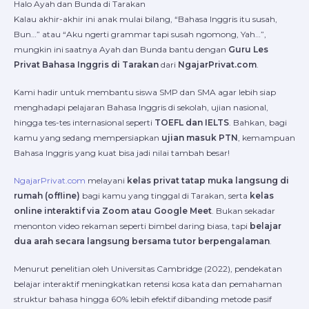
Halo Ayah dan Bunda di Tarakan
Kalau akhir-akhir ini anak mulai bilang, “Bahasa Inggris itu susah,
Bun…” atau “Aku ngerti grammar tapi susah ngomong, Yah…”,
mungkin ini saatnya Ayah dan Bunda bantu dengan
Guru Les
Privat Bahasa Inggris di Tarakan
dari
NgajarPrivat.com
.
Kami hadir untuk membantu siswa SMP dan SMA agar lebih siap
menghadapi pelajaran Bahasa Inggris di sekolah, ujian nasional,
hingga tes-tes internasional seperti
TOEFL dan IELTS
. Bahkan, bagi
kamu yang sedang mempersiapkan
ujian masuk PTN
, kemampuan
Bahasa Inggris yang kuat bisa jadi nilai tambah besar!
NgajarPrivat.com
melayani
kelas privat tatap muka langsung di
rumah (offline)
bagi kamu yang tinggal di Tarakan, serta
kelas
online interaktif via Zoom atau Google Meet
. Bukan sekadar
menonton video rekaman seperti bimbel daring biasa, tapi
belajar
dua arah secara langsung bersama tutor berpengalaman
.
Menurut penelitian oleh Universitas Cambridge (2022), pendekatan
belajar interaktif meningkatkan retensi kosa kata dan pemahaman
struktur bahasa hingga 60% lebih efektif dibanding metode pasif