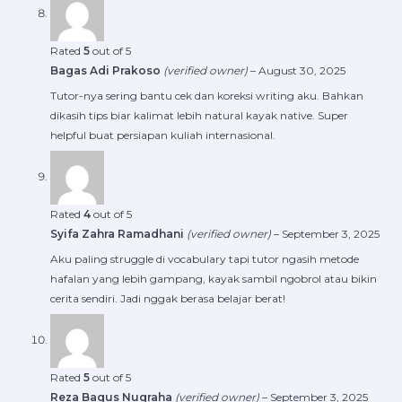
Rated
5
out of 5
Bagas Adi Prakoso
(verified owner)
–
August 30, 2025
Tutor-nya sering bantu cek dan koreksi writing aku. Bahkan
dikasih tips biar kalimat lebih natural kayak native. Super
helpful buat persiapan kuliah internasional.
Rated
4
out of 5
Syifa Zahra Ramadhani
(verified owner)
–
September 3, 2025
Aku paling struggle di vocabulary tapi tutor ngasih metode
hafalan yang lebih gampang, kayak sambil ngobrol atau bikin
cerita sendiri. Jadi nggak berasa belajar berat!
Rated
5
out of 5
Reza Bagus Nugraha
(verified owner)
–
September 3, 2025