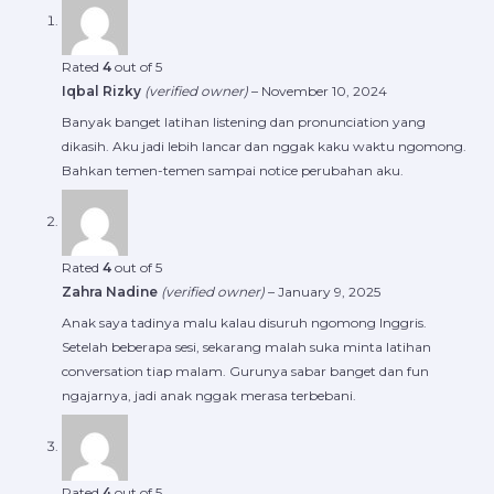
Rated
4
out of 5
Iqbal Rizky
(verified owner)
–
November 10, 2024
Banyak banget latihan listening dan pronunciation yang
dikasih. Aku jadi lebih lancar dan nggak kaku waktu ngomong.
Bahkan temen-temen sampai notice perubahan aku.
Rated
4
out of 5
Zahra Nadine
(verified owner)
–
January 9, 2025
Anak saya tadinya malu kalau disuruh ngomong Inggris.
Setelah beberapa sesi, sekarang malah suka minta latihan
conversation tiap malam. Gurunya sabar banget dan fun
ngajarnya, jadi anak nggak merasa terbebani.
Rated
4
out of 5