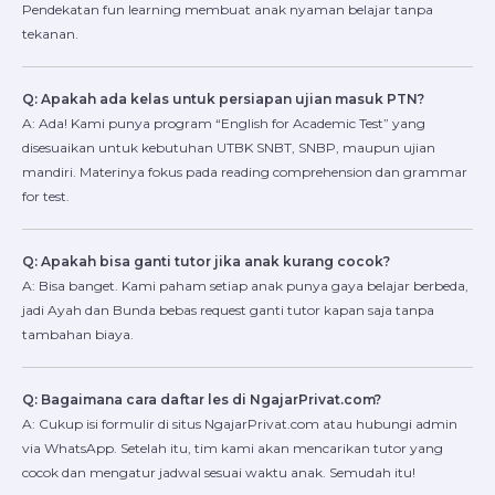
Pendekatan fun learning membuat anak nyaman belajar tanpa
tekanan.
Q: Apakah ada kelas untuk persiapan ujian masuk PTN?
A: Ada! Kami punya program “English for Academic Test” yang
disesuaikan untuk kebutuhan UTBK SNBT, SNBP, maupun ujian
mandiri. Materinya fokus pada reading comprehension dan grammar
for test.
Q: Apakah bisa ganti tutor jika anak kurang cocok?
A: Bisa banget. Kami paham setiap anak punya gaya belajar berbeda,
jadi Ayah dan Bunda bebas request ganti tutor kapan saja tanpa
tambahan biaya.
Q: Bagaimana cara daftar les di NgajarPrivat.com?
A: Cukup isi formulir di situs NgajarPrivat.com atau hubungi admin
via WhatsApp. Setelah itu, tim kami akan mencarikan tutor yang
cocok dan mengatur jadwal sesuai waktu anak. Semudah itu!