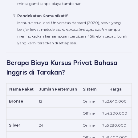
minta ganti tanpa biaya tambahan.
Pendekatan Komunikatif.
Menurut studi dari Universitas Harvard (2020), siswa yang
belajar lewat metode
communicative approach
mampu
meningkatkan kemampuan berbicara 45% lebih cepat. Itulah
yang kami terapkan di setiap sesi.
Berapa Biaya Kursus Privat Bahasa
Inggris di Tarakan?
Nama Paket
Jumlah Pertemuan
Sistem
Harga
Bronze
12
Online
Rp2.640.000
Offline
Rp4.200.000
Silver
24
Online
Rp5.280.000
Offline
Rp8.400.000