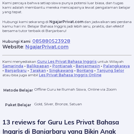
Kami percaya bahwa setiap siswa punya potensi luar biasa, dan tugas
kami adalah membantu mereka mencapainya lewat pengalaman belajar
yang tepat.
Hubungi kami sekarang di
NgajarPrivat.com
dan jadwalkan sesi perdana
kamu hari ini. Belajar Bahasa Inggris jadi lebih seru, praktis, dan efektif
bersama tutor terbaik di Banjarbaru!
085880523928
Hubungi Kami
:
Website
:
NgajarPrivat.com
Kami menyediakan
Guru Les Privat Bahasa Inggris
untuk Wilayah
Samarinda
•
Balikpapan
•
Pontianak
•
Banjarmasin
•
Palangkaraya
•
Banjarbaru
•
Tarakan
•
Singkawang
•
Bontang
•
Tanjung Selor
atau bisa juga ambil
Les Privat Bahasa Inggris Online
Offline Guru ke Rumah Siswa, Online via Zoom
Metode Belajar
Gold, Silver, Bronze, Satuan
Paket Belajar
13 reviews for
Guru Les Privat Bahasa
Inggris di Banjarbaru yang Bikin Anak