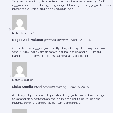
Yang aku suka tuh, tiap pertemuan pasti ada sesi speaking. Jadi
nggak cuma teori doang, langsung latihan ngomong juga. Jadi pas
presentasi di kelas, aku nggak gugup lagi!
Rated
5
out of 5
Bagas Adi Prakoso
(verified owner)
–
April 22, 2025
Guru Bahasa Inggrisnya friendly abis, vibe-nya tuh kayak kakak
sendiri. Aku jadi nyaman tanya hal-hal basic yang dulu malu
banget buat nanya. Progress-ku kerasa nyata banget!
Rated
4
out of 5
Siska Amelia Putri
(verified owner)
–
May 25, 2025
Anak saya tipe pemalu, tapi tutor di NgajarPrivat sabaar banget.
Sekarang tiap pertemuan malah inisiatif cerita pakai bahasa
Inggris. Seneng banget liat perkembangannya!