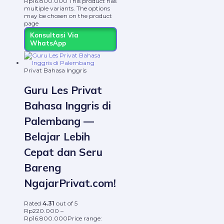
Rp16.800.000
This product has
multiple variants. The options
may be chosen on the product
page
Konsultasi Via
WhatsApp
Privat Bahasa Inggris
Guru Les Privat
Bahasa Inggris di
Palembang —
Belajar Lebih
Cepat dan Seru
Bareng
NgajarPrivat.com!
Rated
4.31
out of 5
Rp
220.000
–
Rp
16.800.000
Price range: