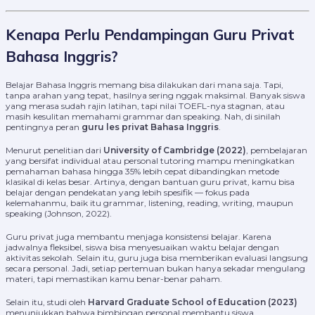
Kenapa Perlu Pendampingan Guru Privat
Bahasa Inggris?
Belajar Bahasa Inggris memang bisa dilakukan dari mana saja. Tapi,
tanpa arahan yang tepat, hasilnya sering nggak maksimal. Banyak siswa
yang merasa sudah rajin latihan, tapi nilai TOEFL-nya stagnan, atau
masih kesulitan memahami grammar dan speaking. Nah, di sinilah
pentingnya peran
guru les privat Bahasa Inggris
.
Menurut penelitian dari
University of Cambridge (2022)
, pembelajaran
yang bersifat individual atau personal tutoring mampu meningkatkan
pemahaman bahasa hingga 35% lebih cepat dibandingkan metode
klasikal di kelas besar. Artinya, dengan bantuan guru privat, kamu bisa
belajar dengan pendekatan yang lebih spesifik — fokus pada
kelemahanmu, baik itu grammar, listening, reading, writing, maupun
speaking (Johnson, 2022).
Guru privat juga membantu menjaga konsistensi belajar. Karena
jadwalnya fleksibel, siswa bisa menyesuaikan waktu belajar dengan
aktivitas sekolah. Selain itu, guru juga bisa memberikan evaluasi langsung
secara personal. Jadi, setiap pertemuan bukan hanya sekadar mengulang
materi, tapi memastikan kamu benar-benar paham.
Selain itu, studi oleh
Harvard Graduate School of Education (2023)
menunjukkan bahwa bimbingan personal membantu siswa