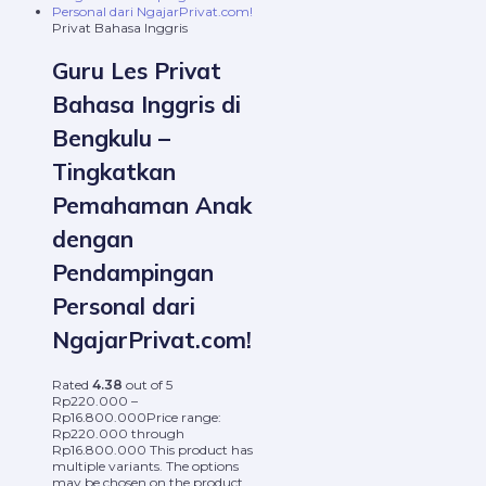
Privat Bahasa Inggris
Guru Les Privat
Bahasa Inggris di
Bengkulu –
Tingkatkan
Pemahaman Anak
dengan
Pendampingan
Personal dari
NgajarPrivat.com!
Rated
4.38
out of 5
Rp
220.000
–
Rp
16.800.000
Price range:
Rp220.000 through
Rp16.800.000
This product has
multiple variants. The options
may be chosen on the product