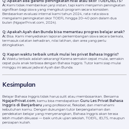
Q: Apakah ada garansi peningkatan nilai atau skor TOEFL/IELTS?
A:
Kami tidak memberikan janji instan, tapi kami menjamin peningkatan
signifikan bagi siswa yang mengikuti program secara konsisten.
Berdasarkan evaluasi internal kami tahun 2024, rata-rata siswa
mengalami peningkatan skor TOEFL hingga 20–40 poin dalam dua
bulan (NgajarPrivat.com, 2024).
Q: Apakah Ayah dan Bunda bisa memantau progres belajar anak?
A:
Bisa. Kami menyediakan laporan perkembangan siswa secara berkala,
termasuk catatan kehadiran, nilai latihan, dan area yang perlu
ditingkatkan.
Q: Kapan waktu terbaik untuk mulai les privat Bahasa Inggris?
A:
Waktu terbaik adalah sekarang! Karena semakin cepat mulai, semakin
cepat pula anak terbiasa dengan Bahasa Inggris. Tutor kami siap mulai
minggu ini sesuai jadwal Ayah dan Bunda.
Kesimpulan
Belajar Bahasa Inggris tidak harus sulit atau membosankan. Bersama
NgajarPrivat.com
, kamu bisa mendapatkan
Guru Les Privat Bahasa
Inggris di Banjarbaru
yang profesional, fleksibel, dan memahami
kebutuhan kamu. Dengan dukungan tutor berpengalaman dan
pendekatan belajar yang menyenangkan, Bahasa Inggris akan terasa
lebih mudah dikuasai — baik untuk ujian sekolah, TOEFL, IELTS, maupun
persiapan kuliah.