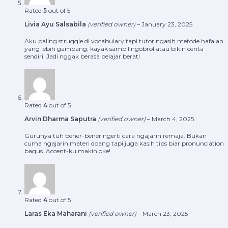
Rated
5
out of 5
Livia Ayu Salsabila
(verified owner)
–
January 23, 2025
Aku paling struggle di vocabulary tapi tutor ngasih metode hafalan
yang lebih gampang, kayak sambil ngobrol atau bikin cerita
sendiri. Jadi nggak berasa belajar berat!
Rated
4
out of 5
Arvin Dharma Saputra
(verified owner)
–
March 4, 2025
Gurunya tuh bener-bener ngerti cara ngajarin remaja. Bukan
cuma ngajarin materi doang tapi juga kasih tips biar pronunciation
bagus. Accent-ku makin oke!
Rated
4
out of 5
Laras Eka Maharani
(verified owner)
–
March 23, 2025