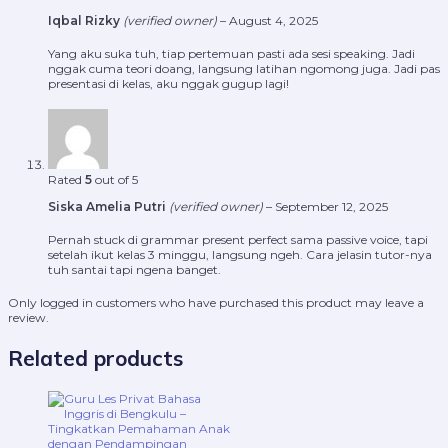
Iqbal Rizky
(verified owner)
–
August 4, 2025
Yang aku suka tuh, tiap pertemuan pasti ada sesi speaking. Jadi
nggak cuma teori doang, langsung latihan ngomong juga. Jadi pas
presentasi di kelas, aku nggak gugup lagi!
Rated
5
out of 5
Siska Amelia Putri
(verified owner)
–
September 12, 2025
Pernah stuck di grammar present perfect sama passive voice, tapi
setelah ikut kelas 3 minggu, langsung ngeh. Cara jelasin tutor-nya
tuh santai tapi ngena banget.
Only logged in customers who have purchased this product may leave a
review.
Related products