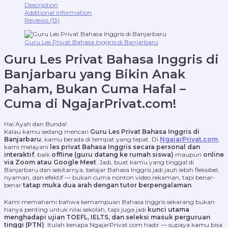
Description
Additional information
Reviews (13)
Guru Les Privat Bahasa Inggris di Banjarbaru
Guru Les Privat Bahasa Inggris di
Banjarbaru yang Bikin Anak
Paham, Bukan Cuma Hafal –
Cuma di NgajarPrivat.com!
Hai Ayah dan Bunda!
Kalau kamu sedang mencari
Guru Les Privat Bahasa Inggris di
Banjarbaru
, kamu berada di tempat yang tepat. Di
NgajarPrivat.com
,
kami melayani
les privat Bahasa Inggris secara personal dan
interaktif
, baik
offline (guru datang ke rumah siswa)
maupun
online
via Zoom atau Google Meet
. Jadi, buat kamu yang tinggal di
Banjarbaru dan sekitarnya, belajar Bahasa Inggris jadi jauh lebih fleksibel,
nyaman, dan efektif — bukan cuma nonton video rekaman, tapi benar-
benar
tatap muka dua arah dengan tutor berpengalaman
.
Kami memahami bahwa kemampuan Bahasa Inggris sekarang bukan
hanya penting untuk nilai sekolah, tapi juga jadi
kunci utama
menghadapi ujian TOEFL, IELTS, dan seleksi masuk perguruan
tinggi (PTN)
. Itulah kenapa NgajarPrivat.com hadir — supaya kamu bisa