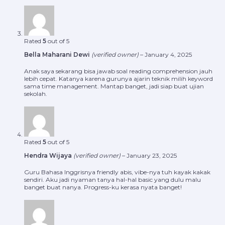
Rated
5
out of 5
Bella Maharani Dewi
(verified owner)
–
January 4, 2025
Anak saya sekarang bisa jawab soal reading comprehension jauh
lebih cepat. Katanya karena gurunya ajarin teknik milih keyword
sama time management. Mantap banget, jadi siap buat ujian
sekolah.
Rated
5
out of 5
Hendra Wijaya
(verified owner)
–
January 23, 2025
Guru Bahasa Inggrisnya friendly abis, vibe-nya tuh kayak kakak
sendiri. Aku jadi nyaman tanya hal-hal basic yang dulu malu
banget buat nanya. Progress-ku kerasa nyata banget!