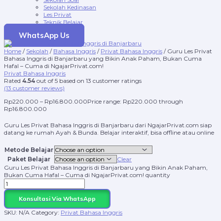
Sekolah Kedinasan
Les Privat
Teknik Belajar
WhatsApp Us
Home
/
Sekolah
/
Bahasa Inggris
/
Privat Bahasa Inggris
/ Guru Les Privat
Bahasa Inggris di Banjarbaru yang Bikin Anak Paham, Bukan Cuma
Hafal – Cuma di NgajarPrivat.com!
Privat Bahasa Inggris
Rated
4.54
out of 5 based on
13
customer ratings
(
13
customer reviews)
Rp
220.000
–
Rp
16.800.000
Price range: Rp220.000 through
Rp16.800.000
Guru Les Privat Bahasa Inggris di Banjarbaru dari NgajarPrivat.com siap
datang ke rumah Ayah & Bunda. Belajar interaktif, bisa offline atau online
Metode Belajar
Paket Belajar
Clear
Guru Les Privat Bahasa Inggris di Banjarbaru yang Bikin Anak Paham,
Bukan Cuma Hafal – Cuma di NgajarPrivat.com! quantity
Konsultasi Via WhatsApp
SKU:
N/A
Category:
Privat Bahasa Inggris