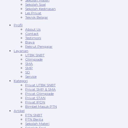
Sekolah Materi
Sekolah Soal
Sekolah Kedinasan
Les Privat
Teknik Belajar
Profil
About Us
Contact
Testimoni
Biaya
Rekrut Pengajar
Layanan
UTBK SNBT
Olimpiade
SMA
SMP
SD
Service
Kategori
Privat UTBK SNBT
Privat SMP & SMA
Privat Olimpiade
Privat STAN
Privat IPDN
Bimbel Masuk PTN
Artikel
PTN SNBT
PTN Berita
Sekolah Materi
Sekolah Soal