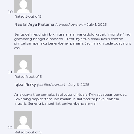
Rated
5
out of 5
Naufal Arya Pratama
(verified owner)
–
July 1, 2025
Serius deh, les di sini bikin grammar yang dulu kayak “monster” jadi
gampang banget dipahami. Tutor-nya tuh selalu kasih contoh
simpel sampai aku bener-bener paham. Jadi makin pede buat nulis
esai!
Rated
4
out of 5
Iqbal Rizky
(verified owner)
–
July 6, 2025
Anak saya tipe pemalu, tapi tutor di NgajarPrivat sabaar banget.
Sekarang tiap pertemuan malah inisiatif cerita pakai bahasa
Inggris. Seneng banget liat perkembangannya!
Rated
5
out of 5