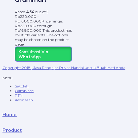
Rated
4.54
out of 5
Rp
220.000
–
Rp
16.800.000
Price range:
Rp220.000 through
Rp16.800.000
This product has
multiple variants. The options
may be chosen on the product
page
Konsultasi Via
WhatsApp
Copyright 2018 | Jasa Pengajar Privat Handal untuk Buah Hati Anda
Menu
Sekolah
Olimpiade
PTN
Kedinasan
Home
Product