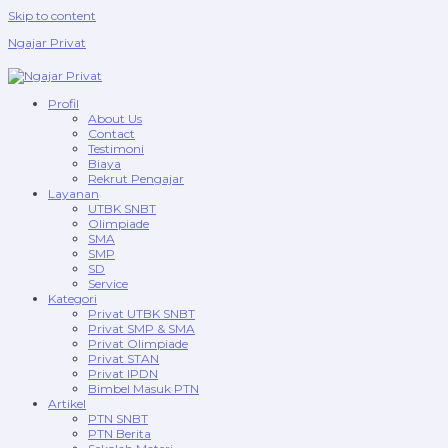
Skip to content
Ngajar Privat
Profil
About Us
Contact
Testimoni
Biaya
Rekrut Pengajar
Layanan
UTBK SNBT
Olimpiade
SMA
SMP
SD
Service
Kategori
Privat UTBK SNBT
Privat SMP & SMA
Privat Olimpiade
Privat STAN
Privat IPDN
Bimbel Masuk PTN
Artikel
PTN SNBT
PTN Berita