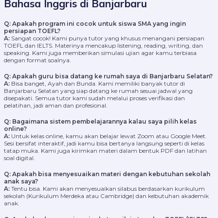
Bahasa Inggris di Banjarbaru
Q: Apakah program ini cocok untuk siswa SMA yang ingin
persiapan TOEFL?
A:
Sangat cocok! Kami punya tutor yang khusus menangani persiapan
TOEFL dan IELTS. Materinya mencakup listening, reading, writing, dan
speaking. Kami juga memberikan simulasi ujian agar kamu terbiasa
dengan format soalnya.
Q: Apakah guru bisa datang ke rumah saya di Banjarbaru Selatan?
A:
Bisa banget, Ayah dan Bunda. Kami memiliki banyak tutor di
Banjarbaru Selatan yang siap datang ke rumah sesuai jadwal yang
disepakati. Semua tutor kami sudah melalui proses verifikasi dan
pelatihan, jadi aman dan profesional.
Q: Bagaimana sistem pembelajarannya kalau saya pilih kelas
online?
A:
Untuk kelas online, kamu akan belajar lewat Zoom atau Google Meet.
Sesi bersifat interaktif, jadi kamu bisa bertanya langsung seperti di kelas
tatap muka. Kami juga kirimkan materi dalam bentuk PDF dan latihan
soal digital.
Q: Apakah bisa menyesuaikan materi dengan kebutuhan sekolah
anak saya?
A:
Tentu bisa. Kami akan menyesuaikan silabus berdasarkan kurikulum
sekolah (Kurikulum Merdeka atau Cambridge) dan kebutuhan akademik
anak.