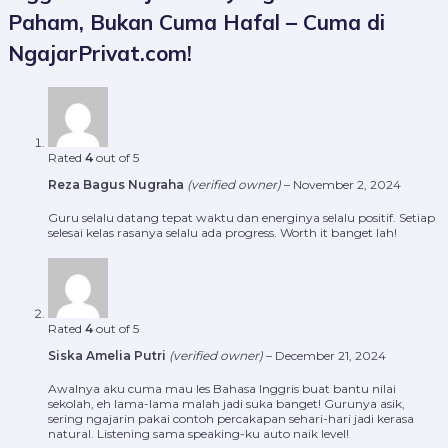
Paham, Bukan Cuma Hafal – Cuma di
NgajarPrivat.com!
Rated
4
out of 5
Reza Bagus Nugraha
(verified owner)
–
November 2, 2024
Guru selalu datang tepat waktu dan energinya selalu positif. Setiap
selesai kelas rasanya selalu ada progress. Worth it banget lah!
Rated
4
out of 5
Siska Amelia Putri
(verified owner)
–
December 21, 2024
Awalnya aku cuma mau les Bahasa Inggris buat bantu nilai
sekolah, eh lama-lama malah jadi suka banget! Gurunya asik,
sering ngajarin pakai contoh percakapan sehari-hari jadi kerasa
natural. Listening sama speaking-ku auto naik level!