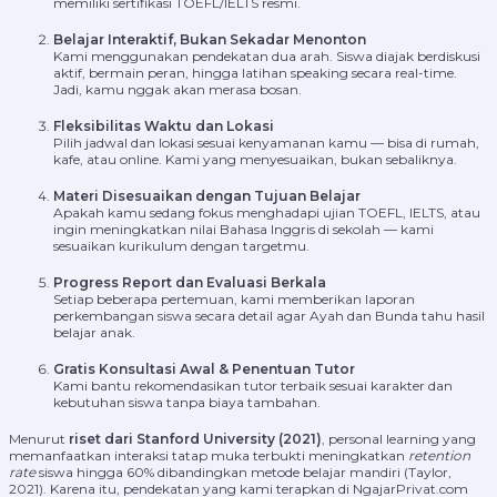
memiliki sertifikasi TOEFL/IELTS resmi.
Belajar Interaktif, Bukan Sekadar Menonton
Kami menggunakan pendekatan dua arah. Siswa diajak berdiskusi
aktif, bermain peran, hingga latihan speaking secara real-time.
Jadi, kamu nggak akan merasa bosan.
Fleksibilitas Waktu dan Lokasi
Pilih jadwal dan lokasi sesuai kenyamanan kamu — bisa di rumah,
kafe, atau online. Kami yang menyesuaikan, bukan sebaliknya.
Materi Disesuaikan dengan Tujuan Belajar
Apakah kamu sedang fokus menghadapi ujian TOEFL, IELTS, atau
ingin meningkatkan nilai Bahasa Inggris di sekolah — kami
sesuaikan kurikulum dengan targetmu.
Progress Report dan Evaluasi Berkala
Setiap beberapa pertemuan, kami memberikan laporan
perkembangan siswa secara detail agar Ayah dan Bunda tahu hasil
belajar anak.
Gratis Konsultasi Awal & Penentuan Tutor
Kami bantu rekomendasikan tutor terbaik sesuai karakter dan
kebutuhan siswa tanpa biaya tambahan.
Menurut
riset dari Stanford University (2021)
, personal learning yang
memanfaatkan interaksi tatap muka terbukti meningkatkan
retention
rate
siswa hingga 60% dibandingkan metode belajar mandiri (Taylor,
2021). Karena itu, pendekatan yang kami terapkan di NgajarPrivat.com