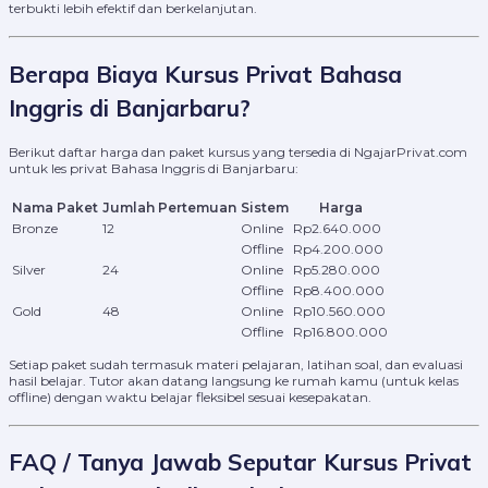
terbukti lebih efektif dan berkelanjutan.
Berapa Biaya Kursus Privat Bahasa
Inggris di Banjarbaru?
Berikut daftar harga dan paket kursus yang tersedia di NgajarPrivat.com
untuk les privat Bahasa Inggris di Banjarbaru:
Nama Paket
Jumlah Pertemuan
Sistem
Harga
Bronze
12
Online
Rp2.640.000
Offline
Rp4.200.000
Silver
24
Online
Rp5.280.000
Offline
Rp8.400.000
Gold
48
Online
Rp10.560.000
Offline
Rp16.800.000
Setiap paket sudah termasuk materi pelajaran, latihan soal, dan evaluasi
hasil belajar. Tutor akan datang langsung ke rumah kamu (untuk kelas
offline) dengan waktu belajar fleksibel sesuai kesepakatan.
FAQ / Tanya Jawab Seputar Kursus Privat