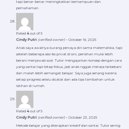
tapi benar-benar meningkatkan kemampuan dan
pemahaman.
Rated
4
out of 5
Cindy Putri
(verified owner)
–
October 16, 2025
Anak saya awalnya kurang percaya diri sama matematika, tapi
setelah beberapa sesi les privat di sini, perlahan mulai lebih
berani menjawab soal. Tutor mengajarkan konsep dengan cara
yang santai tapi tetap fokus, jadi anak nggak merasa terbebani
dan malah lebih semangat belajar. Saya juga senang karena
setiap progress selalu dicatat dan ada tips tambahan untuk
latihan di rumah.
Rated
4
out of 5
Cindy Putri
(verified owner)
–
October 23, 2025
Metode belajar yang diterapkan kreatif dan santai. Tutor sering