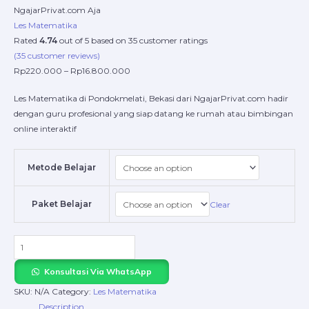
NgajarPrivat.com Aja
Les Matematika
Rated
4.74
out of 5 based on
35
customer ratings
(
35
customer reviews)
Rp
220.000
–
Rp
16.800.000
Les Matematika di Pondokmelati, Bekasi dari NgajarPrivat.com hadir
dengan guru profesional yang siap datang ke rumah atau bimbingan
online interaktif
Metode Belajar
Paket Belajar
Clear
Konsultasi Via WhatsApp
SKU:
N/A
Category:
Les Matematika
Description