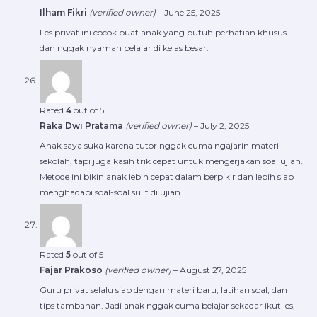
Ilham Fikri
(verified owner)
–
June 25, 2025
Les privat ini cocok buat anak yang butuh perhatian khusus
dan nggak nyaman belajar di kelas besar.
Rated
4
out of 5
Raka Dwi Pratama
(verified owner)
–
July 2, 2025
Anak saya suka karena tutor nggak cuma ngajarin materi
sekolah, tapi juga kasih trik cepat untuk mengerjakan soal ujian.
Metode ini bikin anak lebih cepat dalam berpikir dan lebih siap
menghadapi soal-soal sulit di ujian.
Rated
5
out of 5
Fajar Prakoso
(verified owner)
–
August 27, 2025
Guru privat selalu siap dengan materi baru, latihan soal, dan
tips tambahan. Jadi anak nggak cuma belajar sekadar ikut les,