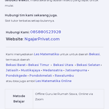
terbukti efektif
, maka sekarang adalah waktu yang tepat untuk
mulai.
Hubungi tim kami sekarang juga.
Slot tutor terbatas setiap bulannya.
085880523928
Hubungi Kami:
Website
:
NgajarPrivat.com
Kami menyediakan
Les Matematika
untuk
untuk daerah
Bekasi
,
termasuk daerah
Bekasi Barat
•
Bekasi Timur
•
Bekasi Utara
•
Bekasi Selatan
•
Jatiasih
•
Mustikajaya
•
Medansatria
•
Jatisampurna
•
Pondokgede
•
Pondokmelati
•
Rawalumbu
atau bisa juga ambil
Les Matematika Online
Offline Guru ke Rumah Siswa, Online via
Metode
Zoom
Belajar