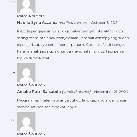
Rated
4
out of 5
Nabila Syifa Azzahra
(verified owner)
–
October 6, 2024
Metode pengajaran yang digunakan sangat interaktif. Tutor
sering meminta anak menjelaskan kembali konsep yang sudah
dipelajari supaya benar-benar paham. Cara ini efektif banget
karena anak jadi nggak hanya menghafal rumus, tapi paham
logika di balik soal.
Rated
5
out of 5
Amalia Putri Salsabila
(verified owner)
–
November 21, 2024
Program les matematikanya cukup lengkap, mulai dari dasar
sampai latihan soal tingkat lanjut.
Rated
5
out of 5