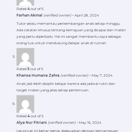
Rated
4
out of 5
Farhan Akmal
(verified owner)
–
April 28, 2024
Tutor selalu memantau perkembangan anak setiap minggu.
Ada catatan khusus tentang kemajuan yang dicapai dan materi
yang perlu diperbaiki. Hal ini sangat membantu saya sebagai
orang tua untuk mendukung belajar anak di rumah.
Rated
5
out of 5
Khansa Humaira Zahra
(verified owner)
–
May 7, 2024
Anak jadi lebih disiplin belajar karena ada jadwal rutin dan
target materi yang jelas setiap pertemuan.
Rated
4
out of 5
Alya Nur Fitriani
(verified owner)
–
May 16, 2024
Les privat ini benar-benar disesuaikan dengan kemampuan