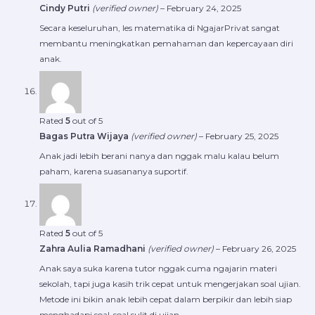
Cindy Putri
(verified owner)
–
February 24, 2025
Secara keseluruhan, les matematika di NgajarPrivat sangat
membantu meningkatkan pemahaman dan kepercayaan diri
anak.
Rated
5
out of 5
Bagas Putra Wijaya
(verified owner)
–
February 25, 2025
Anak jadi lebih berani nanya dan nggak malu kalau belum
paham, karena suasananya suportif.
Rated
5
out of 5
Zahra Aulia Ramadhani
(verified owner)
–
February 26, 2025
Anak saya suka karena tutor nggak cuma ngajarin materi
sekolah, tapi juga kasih trik cepat untuk mengerjakan soal ujian.
Metode ini bikin anak lebih cepat dalam berpikir dan lebih siap
menghadapi soal-soal sulit di ujian.