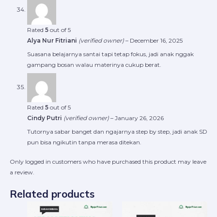
Rated
5
out of 5
Alya Nur Fitriani
(verified owner)
–
December 16, 2025
Suasana belajarnya santai tapi tetap fokus, jadi anak nggak
gampang bosan walau materinya cukup berat.
Rated
5
out of 5
Cindy Putri
(verified owner)
–
January 26, 2026
Tutornya sabar banget dan ngajarnya step by step, jadi anak SD
pun bisa ngikutin tanpa merasa ditekan.
Only logged in customers who have purchased this product may leave
a review.
Related products
Price
Price
This
This
range:
range:
product
produ