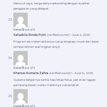
Menurut saya, harga lesnya sebanding dengan kualitas
pengajaran yang didapat.
Rated
5
out of 5
Salsabila Ninda Putri
(verified owner)
–
June 4, 2025
Program les matematikanya cukup lengkap, mulai dari dasar
sampai latihan soal tingkat lanjut.
Rated
5
out of 5
Khansa Humaira Zahra
(verified owner)
–
June 14, 2025
Suasana belajarnya santai tapi tetap fokus, jadi anak nggak
gampang bosan walau materinya cukup berat.
Rated
5
out of 5