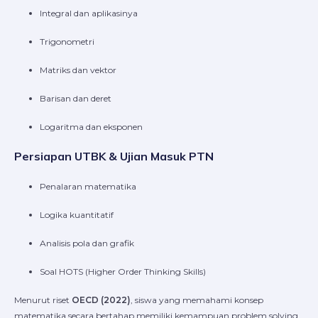
Integral dan aplikasinya
Trigonometri
Matriks dan vektor
Barisan dan deret
Logaritma dan eksponen
Persiapan UTBK & Ujian Masuk PTN
Penalaran matematika
Logika kuantitatif
Analisis pola dan grafik
Soal HOTS (Higher Order Thinking Skills)
Menurut riset
OECD (2022)
, siswa yang memahami konsep
matematika secara bertahap memiliki kemampuan problem solving