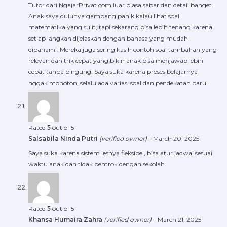
Tutor dari NgajarPrivat.com luar biasa sabar dan detail banget.
Anak saya dulunya gampang panik kalau lihat soal
matematika yang sulit, tapi sekarang bisa lebih tenang karena
setiap langkah dijelaskan dengan bahasa yang mudah
dipahami. Mereka juga sering kasih contoh soal tambahan yang
relevan dan trik cepat yang bikin anak bisa menjawab lebih
cepat tanpa bingung. Saya suka karena proses belajarnya
nggak monoton, selalu ada variasi soal dan pendekatan baru.
Rated
5
out of 5
Salsabila Ninda Putri
(verified owner)
–
March 20, 2025
Saya suka karena sistem lesnya fleksibel, bisa atur jadwal sesuai
waktu anak dan tidak bentrok dengan sekolah.
Rated
5
out of 5
Khansa Humaira Zahra
(verified owner)
–
March 21, 2025