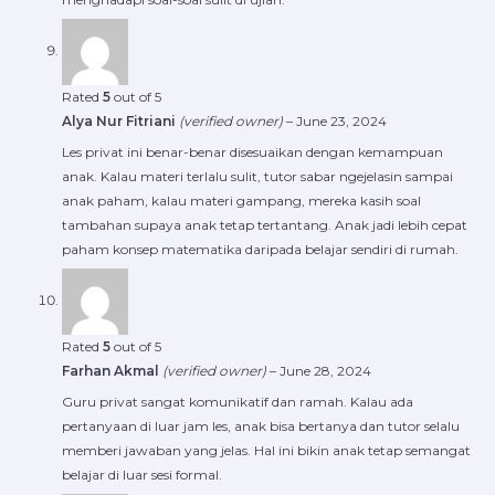
Rated
5
out of 5
Alya Nur Fitriani
(verified owner)
–
June 23, 2024
Les privat ini benar-benar disesuaikan dengan kemampuan
anak. Kalau materi terlalu sulit, tutor sabar ngejelasin sampai
anak paham, kalau materi gampang, mereka kasih soal
tambahan supaya anak tetap tertantang. Anak jadi lebih cepat
paham konsep matematika daripada belajar sendiri di rumah.
Rated
5
out of 5
Farhan Akmal
(verified owner)
–
June 28, 2024
Guru privat sangat komunikatif dan ramah. Kalau ada
pertanyaan di luar jam les, anak bisa bertanya dan tutor selalu
memberi jawaban yang jelas. Hal ini bikin anak tetap semangat
belajar di luar sesi formal.