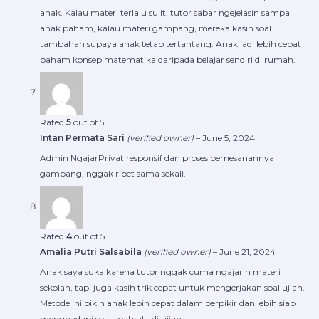
anak. Kalau materi terlalu sulit, tutor sabar ngejelasin sampai
anak paham, kalau materi gampang, mereka kasih soal
tambahan supaya anak tetap tertantang. Anak jadi lebih cepat
paham konsep matematika daripada belajar sendiri di rumah.
Rated
5
out of 5
Intan Permata Sari
(verified owner)
–
June 5, 2024
Admin NgajarPrivat responsif dan proses pemesanannya
gampang, nggak ribet sama sekali.
Rated
4
out of 5
Amalia Putri Salsabila
(verified owner)
–
June 21, 2024
Anak saya suka karena tutor nggak cuma ngajarin materi
sekolah, tapi juga kasih trik cepat untuk mengerjakan soal ujian.
Metode ini bikin anak lebih cepat dalam berpikir dan lebih siap
menghadapi soal-soal sulit di ujian.