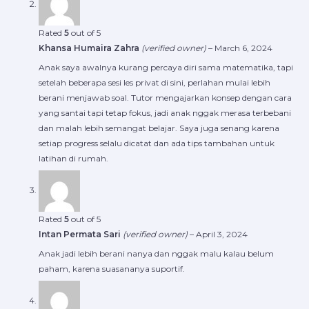
Rated
5
out of 5
Khansa Humaira Zahra
(verified owner)
–
March 6, 2024
Anak saya awalnya kurang percaya diri sama matematika, tapi
setelah beberapa sesi les privat di sini, perlahan mulai lebih
berani menjawab soal. Tutor mengajarkan konsep dengan cara
yang santai tapi tetap fokus, jadi anak nggak merasa terbebani
dan malah lebih semangat belajar. Saya juga senang karena
setiap progress selalu dicatat dan ada tips tambahan untuk
latihan di rumah.
Rated
5
out of 5
Intan Permata Sari
(verified owner)
–
April 3, 2024
Anak jadi lebih berani nanya dan nggak malu kalau belum
paham, karena suasananya suportif.