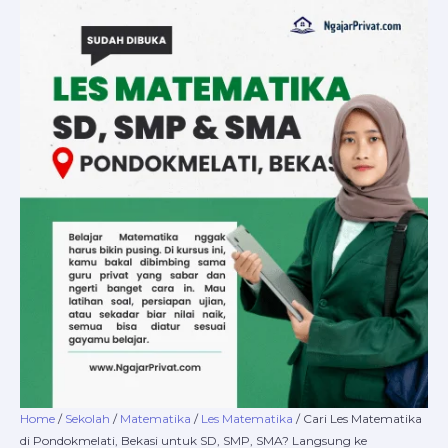
Skip
Cari
Price
to
Les
range:
content
Matematika
Rp220.000
di
through
Pondokmelati,
Rp16.800.000
Bekasi
untuk
SD,
SMP,
SMA?
Langsung
ke
NgajarPrivat.com
Aja
quantity
Home
/
Sekolah
/
Matematika
/
Les Matematika
/ Cari Les Matematika
di Pondokmelati, Bekasi untuk SD, SMP, SMA? Langsung ke