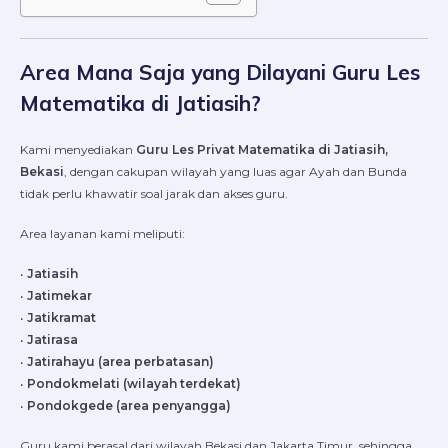
Area Mana Saja yang Dilayani Guru Les
Matematika di Jatiasih?
Kami menyediakan
Guru Les Privat Matematika di Jatiasih,
Bekasi
, dengan cakupan wilayah yang luas agar Ayah dan Bunda
tidak perlu khawatir soal jarak dan akses guru.
Area layanan kami meliputi:
•
Jatiasih
•
Jatimekar
•
Jatikramat
•
Jatirasa
•
Jatirahayu (area perbatasan)
•
Pondokmelati (wilayah terdekat)
•
Pondokgede (area penyangga)
Guru kami berasal dari wilayah Bekasi dan Jakarta Timur, sehingga