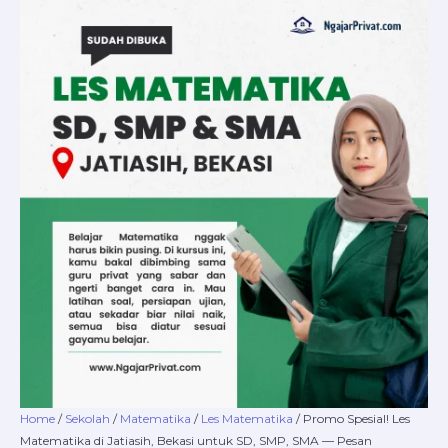
Skip
Promo
Price
to
Spesial!
range:
content
Les
Rp220.000
Matematika
through
di
Rp16.800.000
Jatiasih,
Bekasi
untuk
SD,
SMP,
SMA
—
Pesan
Sekarang
di
NgajarPrivat.com
quantity
Home
/
Sekolah
/
Matematika
/
Les Matematika
/ Promo Spesial! Les
Matematika di Jatiasih, Bekasi untuk SD, SMP, SMA — Pesan