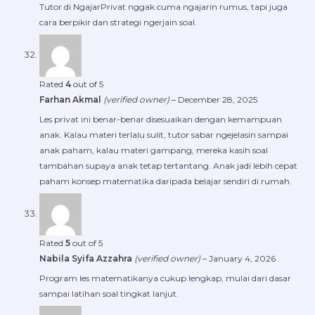
Tutor di NgajarPrivat nggak cuma ngajarin rumus, tapi juga
cara berpikir dan strategi ngerjain soal.
Rated
4
out of 5
Farhan Akmal
(verified owner)
–
December 28, 2025
Les privat ini benar-benar disesuaikan dengan kemampuan
anak. Kalau materi terlalu sulit, tutor sabar ngejelasin sampai
anak paham, kalau materi gampang, mereka kasih soal
tambahan supaya anak tetap tertantang. Anak jadi lebih cepat
paham konsep matematika daripada belajar sendiri di rumah.
Rated
5
out of 5
Nabila Syifa Azzahra
(verified owner)
–
January 4, 2026
Program les matematikanya cukup lengkap, mulai dari dasar
sampai latihan soal tingkat lanjut.