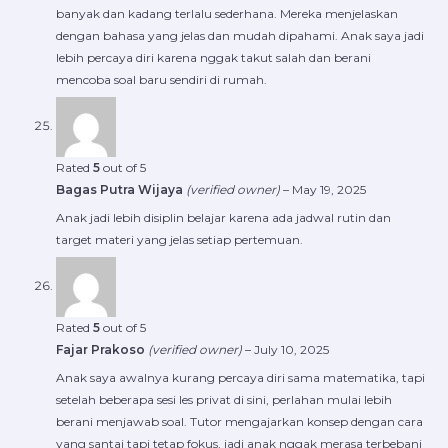
banyak dan kadang terlalu sederhana. Mereka menjelaskan
dengan bahasa yang jelas dan mudah dipahami. Anak saya jadi
lebih percaya diri karena nggak takut salah dan berani
mencoba soal baru sendiri di rumah.
Rated
5
out of 5
Bagas Putra Wijaya
(verified owner)
–
May 19, 2025
Anak jadi lebih disiplin belajar karena ada jadwal rutin dan
target materi yang jelas setiap pertemuan.
Rated
5
out of 5
Fajar Prakoso
(verified owner)
–
July 10, 2025
Anak saya awalnya kurang percaya diri sama matematika, tapi
setelah beberapa sesi les privat di sini, perlahan mulai lebih
berani menjawab soal. Tutor mengajarkan konsep dengan cara
yang santai tapi tetap fokus, jadi anak nggak merasa terbebani