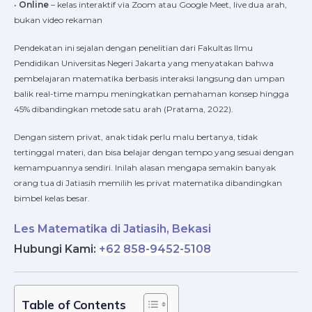
•
Online
– kelas interaktif via Zoom atau Google Meet, live dua arah,
bukan video rekaman
Pendekatan ini sejalan dengan penelitian dari Fakultas Ilmu
Pendidikan Universitas Negeri Jakarta yang menyatakan bahwa
pembelajaran matematika berbasis interaksi langsung dan umpan
balik real-time mampu meningkatkan pemahaman konsep hingga
45% dibandingkan metode satu arah (Pratama, 2022).
Dengan sistem privat, anak tidak perlu malu bertanya, tidak
tertinggal materi, dan bisa belajar dengan tempo yang sesuai dengan
kemampuannya sendiri. Inilah alasan mengapa semakin banyak
orang tua di Jatiasih memilih les privat matematika dibandingkan
bimbel kelas besar.
Les Matematika di Jatiasih, Bekasi
Hubungi Kami
:
+62 858-9452-5108
Table of Contents