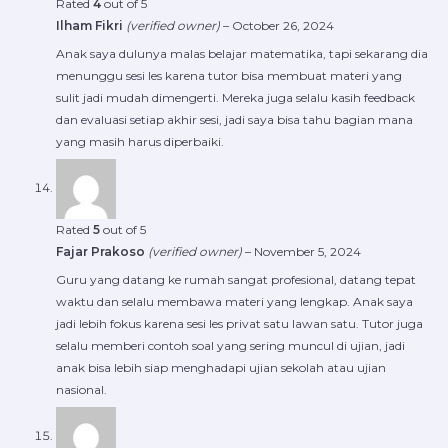
Rated
4
out of 5
Ilham Fikri
(verified owner)
–
October 26, 2024
Anak saya dulunya malas belajar matematika, tapi sekarang dia
menunggu sesi les karena tutor bisa membuat materi yang
sulit jadi mudah dimengerti. Mereka juga selalu kasih feedback
dan evaluasi setiap akhir sesi, jadi saya bisa tahu bagian mana
yang masih harus diperbaiki.
Rated
5
out of 5
Fajar Prakoso
(verified owner)
–
November 5, 2024
Guru yang datang ke rumah sangat profesional, datang tepat
waktu dan selalu membawa materi yang lengkap. Anak saya
jadi lebih fokus karena sesi les privat satu lawan satu. Tutor juga
selalu memberi contoh soal yang sering muncul di ujian, jadi
anak bisa lebih siap menghadapi ujian sekolah atau ujian
nasional.