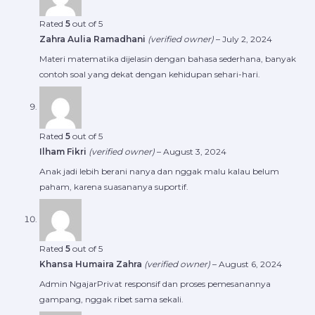
Rated
5
out of 5
Zahra Aulia Ramadhani
(verified owner)
–
July 2, 2024
Materi matematika dijelasin dengan bahasa sederhana, banyak
contoh soal yang dekat dengan kehidupan sehari-hari.
Rated
5
out of 5
Ilham Fikri
(verified owner)
–
August 3, 2024
Anak jadi lebih berani nanya dan nggak malu kalau belum
paham, karena suasananya suportif.
Rated
5
out of 5
Khansa Humaira Zahra
(verified owner)
–
August 6, 2024
Admin NgajarPrivat responsif dan proses pemesanannya
gampang, nggak ribet sama sekali.