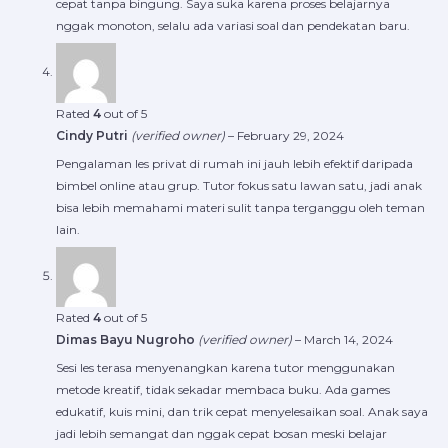
cepat tanpa bingung. Saya suka karena proses belajarnya
nggak monoton, selalu ada variasi soal dan pendekatan baru.
Rated
4
out of 5
Cindy Putri
(verified owner)
–
February 29, 2024
Pengalaman les privat di rumah ini jauh lebih efektif daripada
bimbel online atau grup. Tutor fokus satu lawan satu, jadi anak
bisa lebih memahami materi sulit tanpa terganggu oleh teman
lain.
Rated
4
out of 5
Dimas Bayu Nugroho
(verified owner)
–
March 14, 2024
Sesi les terasa menyenangkan karena tutor menggunakan
metode kreatif, tidak sekadar membaca buku. Ada games
edukatif, kuis mini, dan trik cepat menyelesaikan soal. Anak saya
jadi lebih semangat dan nggak cepat bosan meski belajar