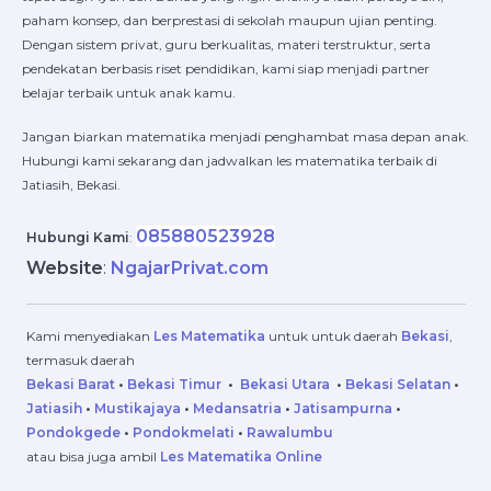
paham konsep, dan berprestasi di sekolah maupun ujian penting.
Dengan sistem privat, guru berkualitas, materi terstruktur, serta
pendekatan berbasis riset pendidikan, kami siap menjadi partner
belajar terbaik untuk anak kamu.
Jangan biarkan matematika menjadi penghambat masa depan anak.
Hubungi kami sekarang dan jadwalkan les matematika terbaik di
Jatiasih, Bekasi.
085880523928
Hubungi Kami
:
Website
:
NgajarPrivat.com
Kami menyediakan
Les Matematika
untuk
untuk daerah
Bekasi
,
termasuk daerah
Bekasi Barat
•
Bekasi Timur
•
Bekasi Utara
•
Bekasi Selatan
•
Jatiasih
•
Mustikajaya
•
Medansatria
•
Jatisampurna
•
Pondokgede
•
Pondokmelati
•
Rawalumbu
atau bisa juga ambil
Les Matematika Online