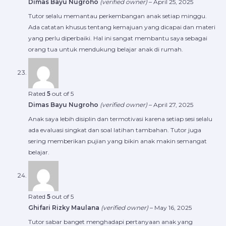
Dimas Bayu Nugroho
(verified owner)
–
April 25, 2025
Tutor selalu memantau perkembangan anak setiap minggu.
Ada catatan khusus tentang kemajuan yang dicapai dan materi
yang perlu diperbaiki. Hal ini sangat membantu saya sebagai
orang tua untuk mendukung belajar anak di rumah.
Rated
5
out of 5
Dimas Bayu Nugroho
(verified owner)
–
April 27, 2025
Anak saya lebih disiplin dan termotivasi karena setiap sesi selalu
ada evaluasi singkat dan soal latihan tambahan. Tutor juga
sering memberikan pujian yang bikin anak makin semangat
belajar.
Rated
5
out of 5
Ghifari Rizky Maulana
(verified owner)
–
May 16, 2025
Tutor sabar banget menghadapi pertanyaan anak yang