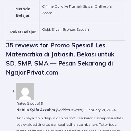
Offline Guru ke Rumah Siswa, Online via
Metode
Zoom
Belajar
Gold, Silver, Bronze, Satuan
Paket Belajar
35 reviews for
Promo Spesial! Les
Matematika di Jatiasih, Bekasi untuk
SD, SMP, SMA — Pesan Sekarang di
NgajarPrivat.com
Rated
5
out of 5
Nabila Syifa Azzahra
(verified owner)
–
January 21, 2024
Anak saya lebih disiplin dan termotivasi karena setiap sesi selalu
ada evaluasi singkat dan soal latihan tambahan. Tutor juga
sering memberikan pujian yang bikin anak makin semangat