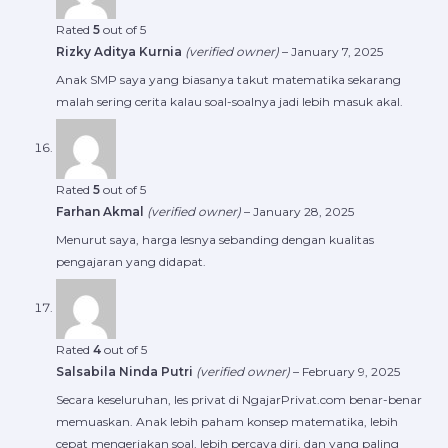
Rated
5
out of 5
Rizky Aditya Kurnia
(verified owner)
–
January 7, 2025
Anak SMP saya yang biasanya takut matematika sekarang
malah sering cerita kalau soal-soalnya jadi lebih masuk akal.
Rated
5
out of 5
Farhan Akmal
(verified owner)
–
January 28, 2025
Menurut saya, harga lesnya sebanding dengan kualitas
pengajaran yang didapat.
Rated
4
out of 5
Salsabila Ninda Putri
(verified owner)
–
February 9, 2025
Secara keseluruhan, les privat di NgajarPrivat.com benar-benar
memuaskan. Anak lebih paham konsep matematika, lebih
cepat mengerjakan soal, lebih percaya diri, dan yang paling