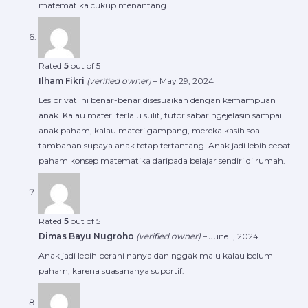
matematika cukup menantang.
Rated
5
out of 5
Ilham Fikri
(verified owner)
–
May 29, 2024
Les privat ini benar-benar disesuaikan dengan kemampuan
anak. Kalau materi terlalu sulit, tutor sabar ngejelasin sampai
anak paham, kalau materi gampang, mereka kasih soal
tambahan supaya anak tetap tertantang. Anak jadi lebih cepat
paham konsep matematika daripada belajar sendiri di rumah.
Rated
5
out of 5
Dimas Bayu Nugroho
(verified owner)
–
June 1, 2024
Anak jadi lebih berani nanya dan nggak malu kalau belum
paham, karena suasananya suportif.