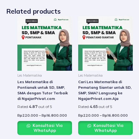
Related products
Price
Price
This
This
range:
range:
product
produ
Rp220.000
Rp22
through
throu
has
has
Rp16.800.000
Rp16.
multiple
multip
variants.
varian
The
The
options
option
may
may
be
be
Les Matematika
Les Matematika
chosen
chose
Les Matematika di
Cari Les Matematika di
on
on
Pontianak untuk SD, SMP,
Pematang Siantar untuk SD,
SMA dengan Tutor Terbaik
SMP, SMA? Langsung ke
the
the
di NgajarPrivat.com
NgajarPrivat.com Aja
product
produ
Rated
4.87
out of 5
Rated
4.65
out of 5
page
page
Rp
220.000
–
Rp
16.800.000
Rp
220.000
–
Rp
16.800.000
Konsultasi Via
Konsultasi Via
WhatsApp
WhatsApp