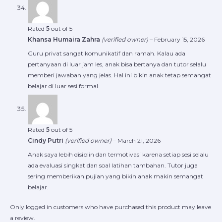
Rated
5
out of 5
Khansa Humaira Zahra
(verified owner)
–
February 15, 2026
Guru privat sangat komunikatif dan ramah. Kalau ada
pertanyaan di luar jam les, anak bisa bertanya dan tutor selalu
memberi jawaban yang jelas. Hal ini bikin anak tetap semangat
belajar di luar sesi formal.
Rated
5
out of 5
Cindy Putri
(verified owner)
–
March 21, 2026
Anak saya lebih disiplin dan termotivasi karena setiap sesi selalu
ada evaluasi singkat dan soal latihan tambahan. Tutor juga
sering memberikan pujian yang bikin anak makin semangat
belajar.
Only logged in customers who have purchased this product may leave
a review.