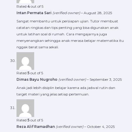
Rated
4
out of 5
Intan Permata Sari
(verified owner)
–
August 28, 2025
Sangat membantu untuk persiapan ujian. Tutor membuat
catatan ringkas dan tips penting yang bisa digunakan anak
untuk latihan soal di rumah. Cara mengajarnya juga
menyenangkan sehingga anak merasa belajar matematika itu
nggak berat sama sekali.
Rated
5
out of 5
Dimas Bayu Nugroho
(verified owner)
–
September 3, 2025
Anak jadi lebih disiplin belajar karena ada jadwal rutin dan
target materi yang jelas setiap pertemuan.
Rated
5
out of 5
Reza Alif Ramadhan
(verified owner)
–
October 4, 2025