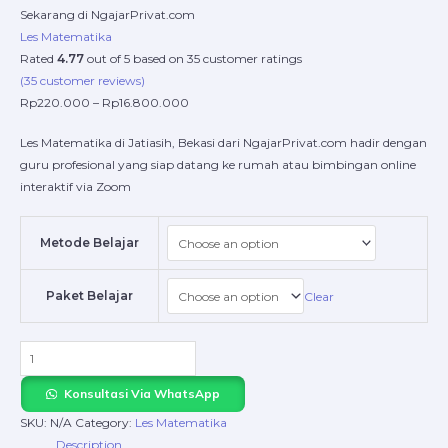
Sekarang di NgajarPrivat.com
Les Matematika
Rated
4.77
out of 5 based on
35
customer ratings
(
35
customer reviews)
Rp
220.000
–
Rp
16.800.000
Les Matematika di Jatiasih, Bekasi dari NgajarPrivat.com hadir dengan
guru profesional yang siap datang ke rumah atau bimbingan online
interaktif via Zoom
Metode Belajar
Paket Belajar
Clear
Konsultasi Via WhatsApp
SKU:
N/A
Category:
Les Matematika
Description