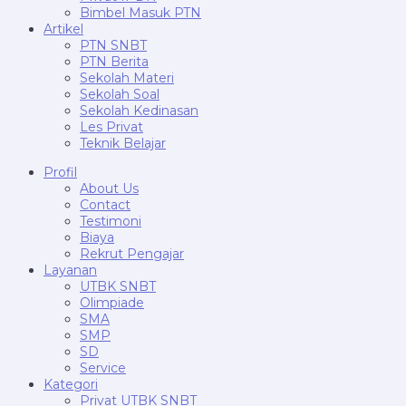
Bimbel Masuk PTN
Artikel
PTN SNBT
PTN Berita
Sekolah Materi
Sekolah Soal
Sekolah Kedinasan
Les Privat
Teknik Belajar
Profil
About Us
Contact
Testimoni
Biaya
Rekrut Pengajar
Layanan
UTBK SNBT
Olimpiade
SMA
SMP
SD
Service
Kategori
Privat UTBK SNBT