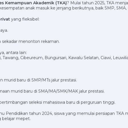
es Kemampuan Akademik (TKA)
? Mulai tahun 2025, TKA menjad
an kesempatan anak masuk ke jenjang berikutnya, baik SMP, SMA
rivat
yang fleksibel:
aya.
kan sekadar menonton rekaman.
, antara lain:
 Tawang, Cibeureum, Bungursari, Kawalu Selatan, Ciawi, Leuwili
 murid baru di SMP/MTs jalur prestasi.
imaan murid baru di SMA/MA/SMK/MAK jalur prestasi.
pertimbangan seleksi mahasiswa baru di perguruan tinggi.
 Ilmu Pendidikan tahun 2024, siswa yang memulai persiapan TKA 
g belajar mepet.