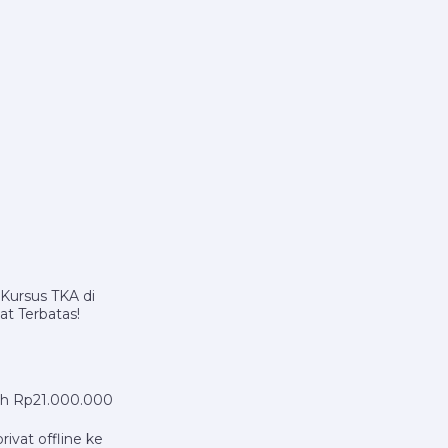
 Kursus TKA di
t Terbatas!
gh Rp21.000.000
ivat offline ke