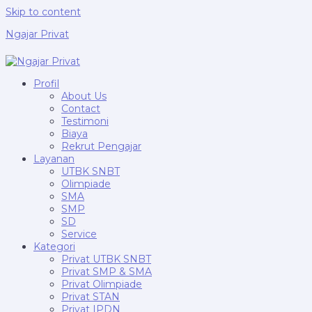
Skip to content
Ngajar Privat
Profil
About Us
Contact
Testimoni
Biaya
Rekrut Pengajar
Layanan
UTBK SNBT
Olimpiade
SMA
SMP
SD
Service
Kategori
Privat UTBK SNBT
Privat SMP & SMA
Privat Olimpiade
Privat STAN
Privat IPDN