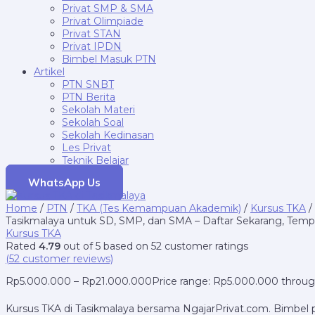
Privat SMP & SMA
Privat Olimpiade
Privat STAN
Privat IPDN
Bimbel Masuk PTN
Artikel
PTN SNBT
PTN Berita
Sekolah Materi
Sekolah Soal
Sekolah Kedinasan
Les Privat
Teknik Belajar
WhatsApp Us
Home
/
PTN
/
TKA (Tes Kemampuan Akademik)
/
Kursus TKA
/
Tasikmalaya untuk SD, SMP, dan SMA – Daftar Sekarang, Tempa
Kursus TKA
Rated
4.79
out of 5 based on
52
customer ratings
(
52
customer reviews)
Rp
5.000.000
–
Rp
21.000.000
Price range: Rp5.000.000 throu
Kursus TKA di Tasikmalaya bersama NgajarPrivat.com. Bimbel pr