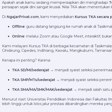
Apakah anak kamu sedang mempersiapkan diri menghadapi
T
persiapan sejak dini sangat krusial. Nilai TKA akan menentuk
Di
NgajarPrivat.com
, kami menyediakan
Kursus TKA secara p
Offline
: guru datang langsung ke rumah anak di Tasikmal
Online
: melalui Zoom atau Google Meet, interaktif, bu
Kami melayani Kursus TKA di berbagai kecamatan di Tasikmalaya
Cihideung, Cipedes, Indihiang, Kawalu, Mangkubumi, Tamansari,
Kenapa ini penting? Karena:
TKA SD/MI/sederajat
→ menjadi syarat seleksi penerimaan
TKA SMP/MTs/sederajat
→ menjadi syarat seleksi pener
TKA SMA/MA/SMK/MAK/sederajat
→ menjadi salah satu 
Menurut riset Universitas Pendidikan Indonesia dari Fakultas
lebih tinggi untuk lolos jalur prestasi dibandingkan mereka yan