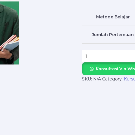
atau
SMA?
Metode Belajar
NgajarPrivat.com
Solusinya!
Jumlah Pertemuan
quantity
Konsultasi Via W
SKU:
N/A
Category:
Kurs