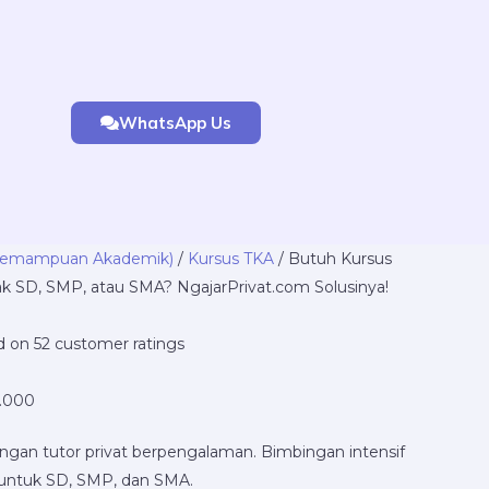
WhatsApp Us
Price
 Kemampuan Akademik)
/
Kursus TKA
/ Butuh Kursus
range:
ak SD, SMP, atau SMA? NgajarPrivat.com Solusinya!
Rp5.000.000
through
ed on
52
customer ratings
Rp21.000.000
.000
ngan tutor privat berpengalaman. Bimbingan intensif
if untuk SD, SMP, dan SMA.