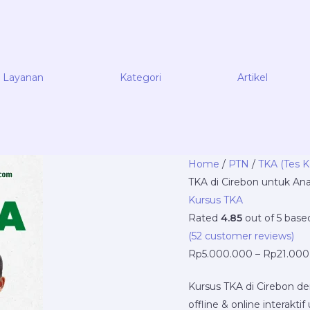
Layanan
Kategori
Artikel
Butuh
Home
/
PTN
/
TKA (Tes
Kursus
TKA di Cirebon untuk An
TKA
Kursus TKA
di
Rated
4.85
out of 5 bas
Cirebon
(
52
customer reviews)
untuk
Rp
5.000.000
–
Rp
21.000
Anak
Kursus TKA di Cirebon de
SD,
offline & online interakt
SMP,