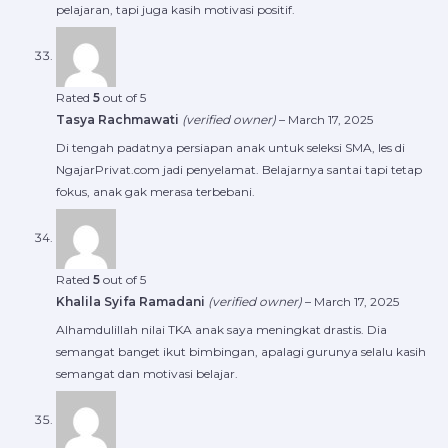
pelajaran, tapi juga kasih motivasi positif.
Rated
5
out of 5
Tasya Rachmawati
(verified owner)
–
March 17, 2025
Di tengah padatnya persiapan anak untuk seleksi SMA, les di
NgajarPrivat.com jadi penyelamat. Belajarnya santai tapi tetap
fokus, anak gak merasa terbebani.
Rated
5
out of 5
Khalila Syifa Ramadani
(verified owner)
–
March 17, 2025
Alhamdulillah nilai TKA anak saya meningkat drastis. Dia
semangat banget ikut bimbingan, apalagi gurunya selalu kasih
semangat dan motivasi belajar.