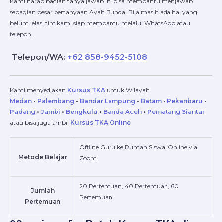
Kami harap bagian tanya jawab ini bisa membantu menjawab
sebagian besar pertanyaan Ayah Bunda. Bila masih ada hal yang
belum jelas, tim kami siap membantu melalui WhatsApp atau
telepon.
Telepon/WA:
+62 858-9452-5108
Kami menyediakan
Kursus TKA
untuk Wilayah
Medan
•
Palembang
•
Bandar Lampung
•
Batam
•
Pekanbaru
•
Padang
•
Jambi
•
Bengkulu
•
Banda Aceh
•
Pematang Siantar
atau bisa juga ambil
Kursus TKA Online
Offline Guru ke Rumah Siswa, Online via
Metode Belajar
Zoom
20 Pertemuan, 40 Pertemuan, 60
Jumlah
Pertemuan
Pertemuan