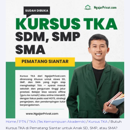
Skip
Butuh
Price
to
Kursus
range:
content
TKA
Rp5.000.000
di
through
Pematang
Rp21.000.000
Siantar
untuk
Anak
SD,
SMP,
atau
SMA?
NgajarPrivat.com
Solusinya!
quantity
Home
/
PTN
/
TKA (Tes Kemampuan Akademik)
/
Kursus TKA
/ Butuh
Kursus TKA di Pematang Siantar untuk Anak SD, SMP, atau SMA?