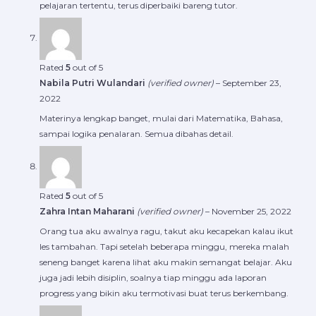
pelajaran tertentu, terus diperbaiki bareng tutor.
Rated
5
out of 5
Nabila Putri Wulandari
(verified owner)
–
September 23,
2022
Materinya lengkap banget, mulai dari Matematika, Bahasa,
sampai logika penalaran. Semua dibahas detail.
Rated
5
out of 5
Zahra Intan Maharani
(verified owner)
–
November 25, 2022
Orang tua aku awalnya ragu, takut aku kecapekan kalau ikut
les tambahan. Tapi setelah beberapa minggu, mereka malah
seneng banget karena lihat aku makin semangat belajar. Aku
juga jadi lebih disiplin, soalnya tiap minggu ada laporan
progress yang bikin aku termotivasi buat terus berkembang.