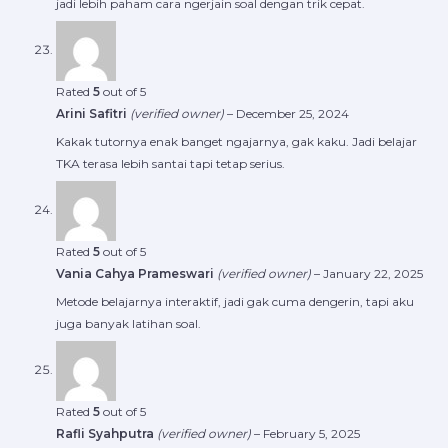
jadi lebih paham cara ngerjain soal dengan trik cepat.
Rated
5
out of 5
Arini Safitri
(verified owner)
–
December 25, 2024
Kakak tutornya enak banget ngajarnya, gak kaku. Jadi belajar
TKA terasa lebih santai tapi tetap serius.
Rated
5
out of 5
Vania Cahya Prameswari
(verified owner)
–
January 22, 2025
Metode belajarnya interaktif, jadi gak cuma dengerin, tapi aku
juga banyak latihan soal.
Rated
5
out of 5
Rafli Syahputra
(verified owner)
–
February 5, 2025