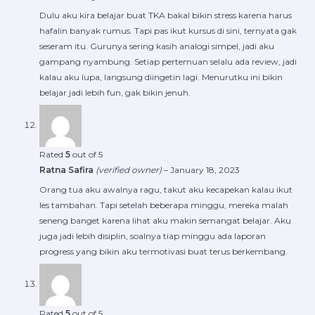
Dulu aku kira belajar buat TKA bakal bikin stress karena harus
hafalin banyak rumus. Tapi pas ikut kursus di sini, ternyata gak
seseram itu. Gurunya sering kasih analogi simpel, jadi aku
gampang nyambung. Setiap pertemuan selalu ada review, jadi
kalau aku lupa, langsung diingetin lagi. Menurutku ini bikin
belajar jadi lebih fun, gak bikin jenuh.
Rated
5
out of 5
Ratna Safira
(verified owner)
–
January 18, 2023
Orang tua aku awalnya ragu, takut aku kecapekan kalau ikut
les tambahan. Tapi setelah beberapa minggu, mereka malah
seneng banget karena lihat aku makin semangat belajar. Aku
juga jadi lebih disiplin, soalnya tiap minggu ada laporan
progress yang bikin aku termotivasi buat terus berkembang.
Rated
5
out of 5