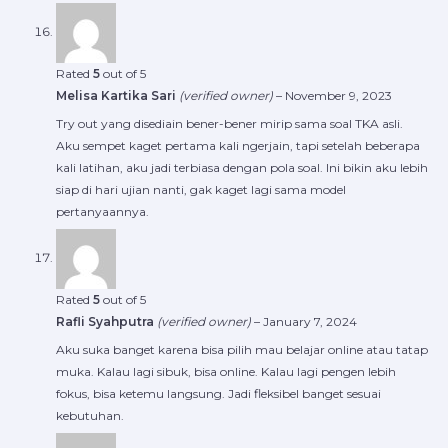
Rated
5
out of 5
Melisa Kartika Sari
(verified owner)
–
November 9, 2023
Try out yang disediain bener-bener mirip sama soal TKA asli.
Aku sempet kaget pertama kali ngerjain, tapi setelah beberapa
kali latihan, aku jadi terbiasa dengan pola soal. Ini bikin aku lebih
siap di hari ujian nanti, gak kaget lagi sama model
pertanyaannya.
Rated
5
out of 5
Rafli Syahputra
(verified owner)
–
January 7, 2024
Aku suka banget karena bisa pilih mau belajar online atau tatap
muka. Kalau lagi sibuk, bisa online. Kalau lagi pengen lebih
fokus, bisa ketemu langsung. Jadi fleksibel banget sesuai
kebutuhan.