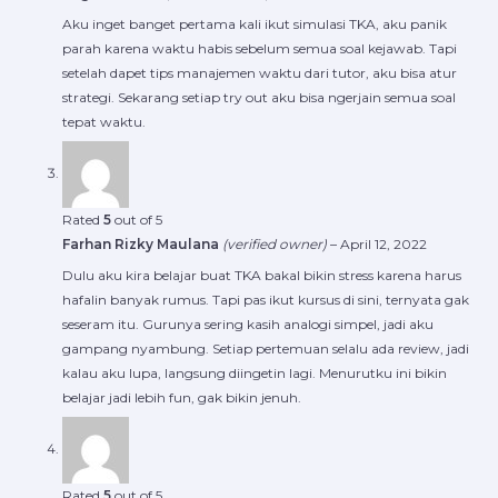
Aku inget banget pertama kali ikut simulasi TKA, aku panik
parah karena waktu habis sebelum semua soal kejawab. Tapi
setelah dapet tips manajemen waktu dari tutor, aku bisa atur
strategi. Sekarang setiap try out aku bisa ngerjain semua soal
tepat waktu.
Rated
5
out of 5
Farhan Rizky Maulana
(verified owner)
–
April 12, 2022
Dulu aku kira belajar buat TKA bakal bikin stress karena harus
hafalin banyak rumus. Tapi pas ikut kursus di sini, ternyata gak
seseram itu. Gurunya sering kasih analogi simpel, jadi aku
gampang nyambung. Setiap pertemuan selalu ada review, jadi
kalau aku lupa, langsung diingetin lagi. Menurutku ini bikin
belajar jadi lebih fun, gak bikin jenuh.
Rated
5
out of 5