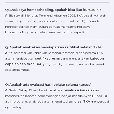
Q: Anak saya homeschooling, apakah bisa ikut kursus ini?
A:
Bisa sekali. Menurut Permendikdasmen 2025, TKA bisa diikuti oleh
siswa dari jalur formal, nonformal, maupun informal (termasuk
homeschooling). Kami sudah banyak mendampingi siswa
homeschooling menghadapi asesmen penting seperti ini.
Q: Apakah anak akan mendapatkan sertifikat setelah TKA?
A:
Ya, berdasarkan kebijakan Kemendikdasmen, setiap peserta TKA
akan mendapatkan
sertifikat resmi
yang menyertakan
kategori
capaian dan skor TKA
, yang bisa digunakan dalam seleksi masuk
sekolah/kampus.
Q: Apakah ada evaluasi hasil belajar selama kursus?
A:
Tentu. Setiap 10 sesi, kami melakukan
evaluasi berkala
dan
memberikan laporan perkembangan belajar kepada Ayah Bunda. Di
akhir program, anak juga akan mengikuti
simulasi TKA
menyerupai
ujian aslinya.