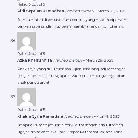
Rated
5
out of 5
Aldi Septian Ramadhan
(verified owner)
–
March 29, 2025
Semua materi dikemas dalam bentuk yang mudah dipahami,
bahkan saya sendiri ikut belajar sambil mendampingi anak.
Rated
5
out of 5
Azka Khairunnisa
(verified owner)
–
March 29, 2025
Anak saya yang dulu cuek soal ujian sekarang jadi semangat
belajar. Terima kasih NgajarPrivat.com, bimbingannya bikin
anak punya arah!
Rated
5
out of 5
Khalila Syifa Ramadani
(verified owner)
–
April 9, 2025
Belajar di rumah jadi lebih berkualitas setelah ada tutor dari
NgajarPrivat.com. Gak perlu repot ke tempat les, anak bisa