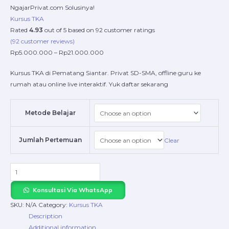
NgajarPrivat.com Solusinya!
Kursus TKA
Rated
4.93
out of 5 based on
92
customer ratings
(
92
customer reviews)
Rp
5.000.000
–
Rp
21.000.000
Kursus TKA di Pematang Siantar. Privat SD-SMA, offline guru ke
rumah atau online live interaktif. Yuk daftar sekarang
Metode Belajar
Jumlah Pertemuan
Clear
Konsultasi Via WhatsApp
SKU:
N/A
Category:
Kursus TKA
Description
Additional information