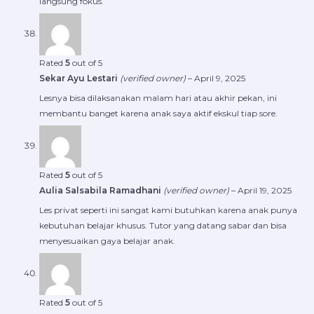
langsung fokus.
Rated
5
out of 5
Sekar Ayu Lestari
(verified owner)
–
April 9, 2025
Lesnya bisa dilaksanakan malam hari atau akhir pekan, ini
membantu banget karena anak saya aktif ekskul tiap sore.
Rated
5
out of 5
Aulia Salsabila Ramadhani
(verified owner)
–
April 19, 2025
Les privat seperti ini sangat kami butuhkan karena anak punya
kebutuhan belajar khusus. Tutor yang datang sabar dan bisa
menyesuaikan gaya belajar anak.
Rated
5
out of 5