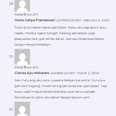
Rated
5
out of 5
Vania Cahya Prameswari
(verified owner)
–
February 9, 2024
Tutor di sini bener-bener perhatian. Kalau aku lagi down atau
capek, mereka ngerti banget. Kadang sesi belajar juga
disesuaikan biar gak terlalu berat. Jadi aku tetap bisa belajar
tanpa merasa terbebani.
Rated
5
out of 5
Clarisa Ayu Maharani
(verified owner)
–
March 2, 2024
Satu hal yang aku suka, suasana belajarnya santai. Gurunya
gak bikin tegang, malah sering bercanda biar gak bosan. Tapi
kalau udah masuk ke pembahasan soal, serius banget.
Kombinasi itu bikin aku betah belajar berjam-jam.