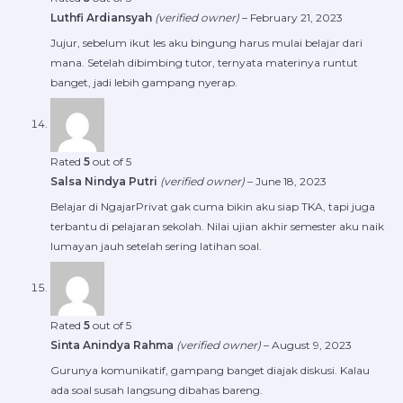
Luthfi Ardiansyah
(verified owner)
–
February 21, 2023
Jujur, sebelum ikut les aku bingung harus mulai belajar dari
mana. Setelah dibimbing tutor, ternyata materinya runtut
banget, jadi lebih gampang nyerap.
Rated
5
out of 5
Salsa Nindya Putri
(verified owner)
–
June 18, 2023
Belajar di NgajarPrivat gak cuma bikin aku siap TKA, tapi juga
terbantu di pelajaran sekolah. Nilai ujian akhir semester aku naik
lumayan jauh setelah sering latihan soal.
Rated
5
out of 5
Sinta Anindya Rahma
(verified owner)
–
August 9, 2023
Gurunya komunikatif, gampang banget diajak diskusi. Kalau
ada soal susah langsung dibahas bareng.