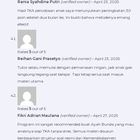
Rania Syahdina Putri
(verified owner)
–
April 23, 2025
Hasil TKA percobaan anak saya menunjukkan peningkatan 30
poin setelah dua bulan les. Ini bukti bahwa metodenya emang
efektif.
Rated
5
out of 5
Reihan Gani Prasetyo
(verified owner)
–
April 23, 2025
Tutor selalu memulai dengan pemanasan ringan, jadi anak gak
langsung tegang saat belajar. Tapi tetap serius saat masuk
materi utama.
Rated
5
out of 5
Fikri Adrian Maulana
(verified owner)
–
April 27, 2025
Program ini sangat recommended buat Ayah Bunda yang mau
anaknya siap TKA tanpa stres. Semua materi disusun
berdasarkan struktur soal resmi dari Kemendikdasmen.