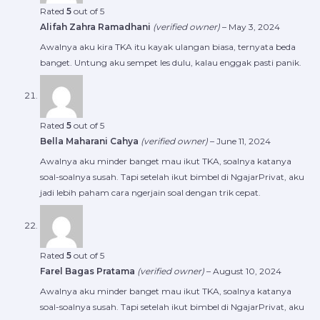
Rated
5
out of 5
Alifah Zahra Ramadhani
(verified owner)
–
May 3, 2024
Awalnya aku kira TKA itu kayak ulangan biasa, ternyata beda
banget. Untung aku sempet les dulu, kalau enggak pasti panik.
Rated
5
out of 5
Bella Maharani Cahya
(verified owner)
–
June 11, 2024
Awalnya aku minder banget mau ikut TKA, soalnya katanya
soal-soalnya susah. Tapi setelah ikut bimbel di NgajarPrivat, aku
jadi lebih paham cara ngerjain soal dengan trik cepat.
Rated
5
out of 5
Farel Bagas Pratama
(verified owner)
–
August 10, 2024
Awalnya aku minder banget mau ikut TKA, soalnya katanya
soal-soalnya susah. Tapi setelah ikut bimbel di NgajarPrivat, aku