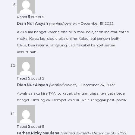
Rated
5
out of 5
Dian Nur Aisyah
(verified owner)
–
December 15, 2022
Aku suka banget karena bisa pilih mau belajar online atau tatap
muka. Kalau lagi sibuk, bisa online. Kalau lagi pengen lebih
fokus, bisa ketemu langsung. Jadi fleksibel banget sesuai
kebutuhan.
Rated
5
out of 5
Dian Nur Aisyah
(verified owner)
–
December 24, 2022
Awalnya aku kira TKA itu kayak ulangan biasa, ternyata beda
banget. Untung aku sempet les dulu, kalau enggak pasti panik.
Rated
5
out of 5
Farhan Rizky Maulana
(verified owner)
–
December 28, 2022