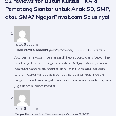
92 reviews for
Butuh Kursus TKA di
Pematang Siantar untuk Anak SD, SMP,
atau SMA? NgajarPrivat.com Solusinya!
Rated
5
out of 5
Tiara Putri Maharani
(verified owner)
–
September 20, 2021
Aku pernah nyobain belajar sendiri lewat buku dan video online,
tapi ternyata susah banget konsisten. Di NgajarPrivat, karena
ada tutor yang selalu mantau dan kasih tugas, aku jadi lebih
terarah. Gurunya juga asik banget, kalau aku mulai ngeluh
langsung kasih semangat. Jadi gak cuma belajar akademik, tapi
juga dapet support mental.
Rated
5
out of 5
Tegar Firdaus
(verified owner)
–
October 7, 2021