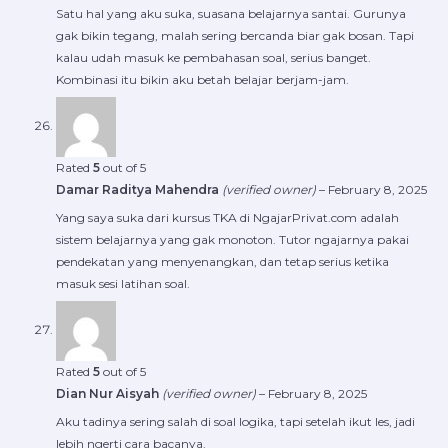
Satu hal yang aku suka, suasana belajarnya santai. Gurunya
gak bikin tegang, malah sering bercanda biar gak bosan. Tapi
kalau udah masuk ke pembahasan soal, serius banget.
Kombinasi itu bikin aku betah belajar berjam-jam.
Rated
5
out of 5
Damar Raditya Mahendra
(verified owner)
–
February 8, 2025
Yang saya suka dari kursus TKA di NgajarPrivat.com adalah
sistem belajarnya yang gak monoton. Tutor ngajarnya pakai
pendekatan yang menyenangkan, dan tetap serius ketika
masuk sesi latihan soal.
Rated
5
out of 5
Dian Nur Aisyah
(verified owner)
–
February 8, 2025
Aku tadinya sering salah di soal logika, tapi setelah ikut les, jadi
lebih ngerti cara bacanya.