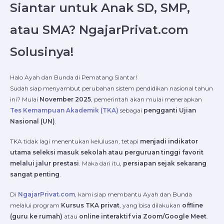
Siantar untuk Anak SD, SMP,
atau SMA? NgajarPrivat.com
Solusinya!
Halo Ayah dan Bunda di Pematang Siantar!
Sudah siap menyambut perubahan sistem pendidikan nasional tahun
ini? Mulai
November 2025
, pemerintah akan mulai menerapkan
Tes Kemampuan Akademik (TKA)
sebagai
pengganti Ujian
Nasional (UN)
.
TKA tidak lagi menentukan kelulusan, tetapi
menjadi indikator
utama seleksi masuk sekolah atau perguruan tinggi favorit
melalui jalur prestasi
. Maka dari itu,
persiapan sejak sekarang
sangat penting
.
Di
NgajarPrivat.com
, kami siap membantu Ayah dan Bunda
melalui program
Kursus TKA privat
, yang bisa dilakukan
offline
(guru ke rumah)
atau
online interaktif via Zoom/Google Meet
.