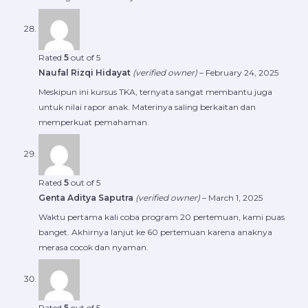
Rated
5
out of 5
Naufal Rizqi Hidayat
(verified owner)
–
February 24, 2025
Meskipun ini kursus TKA, ternyata sangat membantu juga
untuk nilai rapor anak. Materinya saling berkaitan dan
memperkuat pemahaman.
Rated
5
out of 5
Genta Aditya Saputra
(verified owner)
–
March 1, 2025
Waktu pertama kali coba program 20 pertemuan, kami puas
banget. Akhirnya lanjut ke 60 pertemuan karena anaknya
merasa cocok dan nyaman.
Rated
5
out of 5