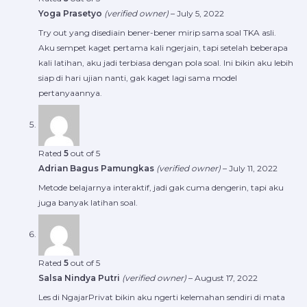
Yoga Prasetyo
(verified owner)
–
July 5, 2022
Try out yang disediain bener-bener mirip sama soal TKA asli.
Aku sempet kaget pertama kali ngerjain, tapi setelah beberapa
kali latihan, aku jadi terbiasa dengan pola soal. Ini bikin aku lebih
siap di hari ujian nanti, gak kaget lagi sama model
pertanyaannya.
Rated
5
out of 5
Adrian Bagus Pamungkas
(verified owner)
–
July 11, 2022
Metode belajarnya interaktif, jadi gak cuma dengerin, tapi aku
juga banyak latihan soal.
Rated
5
out of 5
Salsa Nindya Putri
(verified owner)
–
August 17, 2022
Les di NgajarPrivat bikin aku ngerti kelemahan sendiri di mata