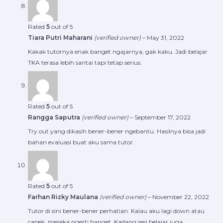
Rated
5
out of 5
Tiara Putri Maharani
(verified owner)
–
May 31, 2022
Kakak tutornya enak banget ngajarnya, gak kaku. Jadi belajar
TKA terasa lebih santai tapi tetap serius.
Rated
5
out of 5
Rangga Saputra
(verified owner)
–
September 17, 2022
Try out yang dikasih bener-bener ngebantu. Hasilnya bisa jadi
bahan evaluasi buat aku sama tutor.
Rated
5
out of 5
Farhan Rizky Maulana
(verified owner)
–
November 22, 2022
Tutor di sini bener-bener perhatian. Kalau aku lagi down atau
capek, mereka ngerti banget. Kadang sesi belajar juga