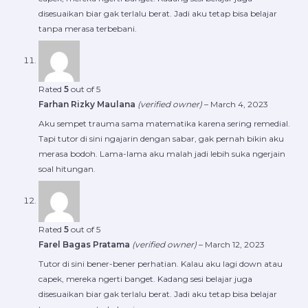
disesuaikan biar gak terlalu berat. Jadi aku tetap bisa belajar
tanpa merasa terbebani.
Rated
5
out of 5
Farhan Rizky Maulana
(verified owner)
–
March 4, 2023
Aku sempet trauma sama matematika karena sering remedial.
Tapi tutor di sini ngajarin dengan sabar, gak pernah bikin aku
merasa bodoh. Lama-lama aku malah jadi lebih suka ngerjain
soal hitungan.
Rated
5
out of 5
Farel Bagas Pratama
(verified owner)
–
March 12, 2023
Tutor di sini bener-bener perhatian. Kalau aku lagi down atau
capek, mereka ngerti banget. Kadang sesi belajar juga
disesuaikan biar gak terlalu berat. Jadi aku tetap bisa belajar