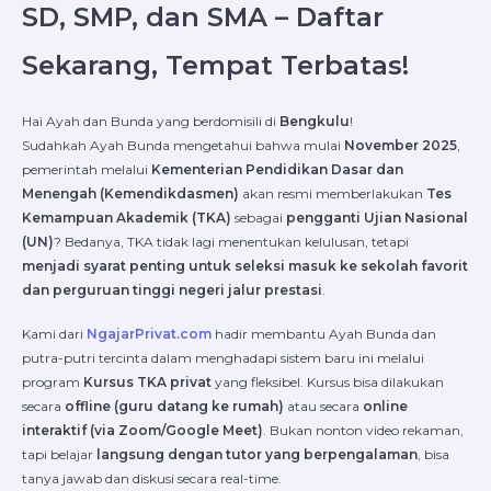
SD, SMP, dan SMA – Daftar
Sekarang, Tempat Terbatas!
Hai Ayah dan Bunda yang berdomisili di
Bengkulu
!
Sudahkah Ayah Bunda mengetahui bahwa mulai
November 2025
,
pemerintah melalui
Kementerian Pendidikan Dasar dan
Menengah (Kemendikdasmen)
akan resmi memberlakukan
Tes
Kemampuan Akademik (TKA)
sebagai
pengganti Ujian Nasional
(UN)
? Bedanya, TKA tidak lagi menentukan kelulusan, tetapi
menjadi syarat penting untuk seleksi masuk ke sekolah favorit
dan perguruan tinggi negeri jalur prestasi
.
Kami dari
NgajarPrivat.com
hadir membantu Ayah Bunda dan
putra-putri tercinta dalam menghadapi sistem baru ini melalui
program
Kursus TKA privat
yang fleksibel. Kursus bisa dilakukan
secara
offline (guru datang ke rumah)
atau secara
online
interaktif (via Zoom/Google Meet)
. Bukan nonton video rekaman,
tapi belajar
langsung dengan tutor yang berpengalaman
, bisa
tanya jawab dan diskusi secara real-time.