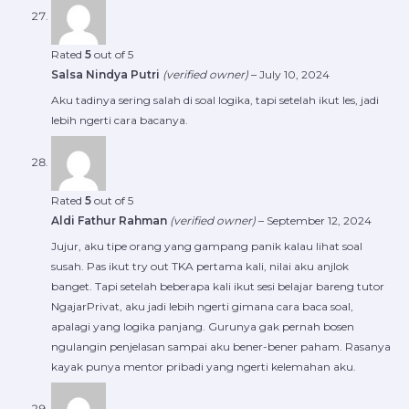
Rated
5
out of 5
Salsa Nindya Putri
(verified owner)
–
July 10, 2024
Aku tadinya sering salah di soal logika, tapi setelah ikut les, jadi
lebih ngerti cara bacanya.
Rated
5
out of 5
Aldi Fathur Rahman
(verified owner)
–
September 12, 2024
Jujur, aku tipe orang yang gampang panik kalau lihat soal
susah. Pas ikut try out TKA pertama kali, nilai aku anjlok
banget. Tapi setelah beberapa kali ikut sesi belajar bareng tutor
NgajarPrivat, aku jadi lebih ngerti gimana cara baca soal,
apalagi yang logika panjang. Gurunya gak pernah bosen
ngulangin penjelasan sampai aku bener-bener paham. Rasanya
kayak punya mentor pribadi yang ngerti kelemahan aku.