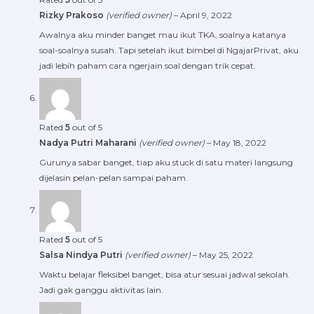
Rizky Prakoso
(verified owner)
–
April 9, 2022
Awalnya aku minder banget mau ikut TKA, soalnya katanya
soal-soalnya susah. Tapi setelah ikut bimbel di NgajarPrivat, aku
jadi lebih paham cara ngerjain soal dengan trik cepat.
Rated
5
out of 5
Nadya Putri Maharani
(verified owner)
–
May 18, 2022
Gurunya sabar banget, tiap aku stuck di satu materi langsung
dijelasin pelan-pelan sampai paham.
Rated
5
out of 5
Salsa Nindya Putri
(verified owner)
–
May 25, 2022
Waktu belajar fleksibel banget, bisa atur sesuai jadwal sekolah.
Jadi gak ganggu aktivitas lain.