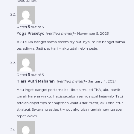
kebutuhan.
Rated
5
out of 5
Yoga Prasetyo
(verified owner)
–
November 5, 2023
Aku suka banget sama sistem try out-nya, mirip banget sama
tes aslinya. Jadi pas hari H aku udah lebih pede.
Rated
5
out of 5
Tiara Putri Maharani
(verified owner)
–
January 4, 2024
Aku inget banget pertama kali ikut simulasi TKA, aku panik
parah karena waktu habis sebelum semua soal kejawab. Tapi
setelah dapet tips manajemen waktu dari tutor, aku bisa atur
strategi. Sekarang setiap try out aku bisa ngerjain semua soal
tepat waktu.