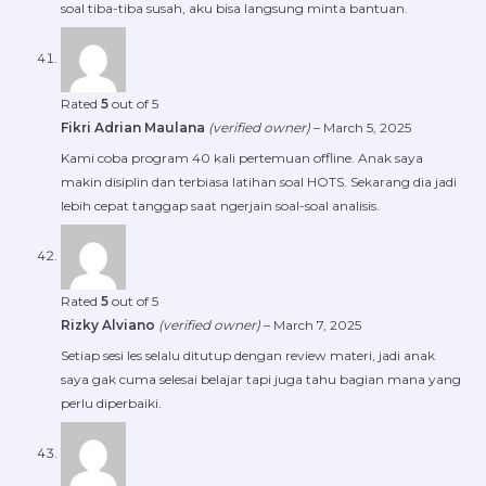
soal tiba-tiba susah, aku bisa langsung minta bantuan.
Rated
5
out of 5
Fikri Adrian Maulana
(verified owner)
–
March 5, 2025
Kami coba program 40 kali pertemuan offline. Anak saya
makin disiplin dan terbiasa latihan soal HOTS. Sekarang dia jadi
lebih cepat tanggap saat ngerjain soal-soal analisis.
Rated
5
out of 5
Rizky Alviano
(verified owner)
–
March 7, 2025
Setiap sesi les selalu ditutup dengan review materi, jadi anak
saya gak cuma selesai belajar tapi juga tahu bagian mana yang
perlu diperbaiki.