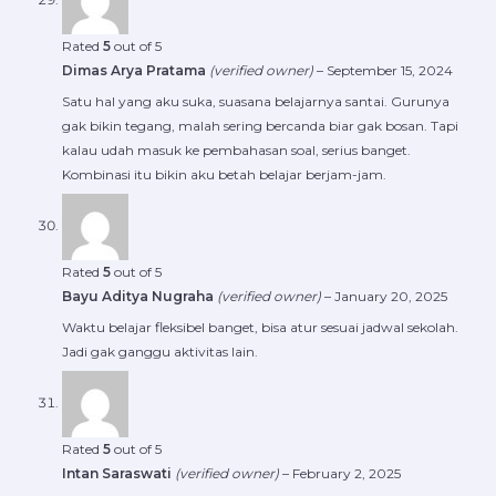
Rated
5
out of 5
Dimas Arya Pratama
(verified owner)
–
September 15, 2024
Satu hal yang aku suka, suasana belajarnya santai. Gurunya
gak bikin tegang, malah sering bercanda biar gak bosan. Tapi
kalau udah masuk ke pembahasan soal, serius banget.
Kombinasi itu bikin aku betah belajar berjam-jam.
Rated
5
out of 5
Bayu Aditya Nugraha
(verified owner)
–
January 20, 2025
Waktu belajar fleksibel banget, bisa atur sesuai jadwal sekolah.
Jadi gak ganggu aktivitas lain.
Rated
5
out of 5
Intan Saraswati
(verified owner)
–
February 2, 2025