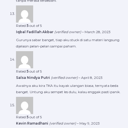
tanpa merasa terbebani.
Rated
5
out of 5
Iqbal Fadillah Akbar
(verified owner)
–
March 28, 2023
Gurunya sabar banget, tiap aku stuck di satu materi langsung
dijelasin pelan-pelan sampai paham.
Rated
5
out of 5
Salsa Nindya Putri
(verified owner)
–
April 8, 2023
Awalnya aku kira TKA itu kayak ulangan biasa, ternyata beda
banget. Untung aku sempet les dulu, kalau enggak pasti panik.
Rated
5
out of 5
Kevin Ramadhani
(verified owner)
–
May 9, 2023