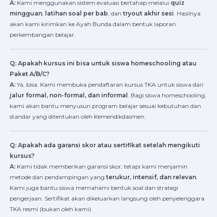
A:
Kami menggunakan sistem evaluasi bertahap melalui
quiz
mingguan
,
latihan soal per bab
, dan
tryout akhir sesi
. Hasilnya
akan kami kirimkan ke Ayah Bunda dalam bentuk laporan
perkembangan belajar.
Q: Apakah kursus ini bisa untuk siswa homeschooling atau
Paket A/B/C?
A:
Ya, bisa. Kami membuka pendaftaran kursus TKA untuk siswa dari
jalur formal, non-formal, dan informal
. Bagi siswa homeschooling,
kami akan bantu menyusun program belajar sesuai kebutuhan dan
standar yang ditentukan oleh Kemendikdasmen.
Q: Apakah ada garansi skor atau sertifikat setelah mengikuti
kursus?
A:
Kami tidak memberikan garansi skor, tetapi kami menjamin
metode dan pendampingan yang
terukur, intensif, dan relevan
.
Kami juga bantu siswa memahami bentuk soal dan strategi
pengerjaan. Sertifikat akan dikeluarkan langsung oleh penyelenggara
TKA resmi (bukan oleh kami).