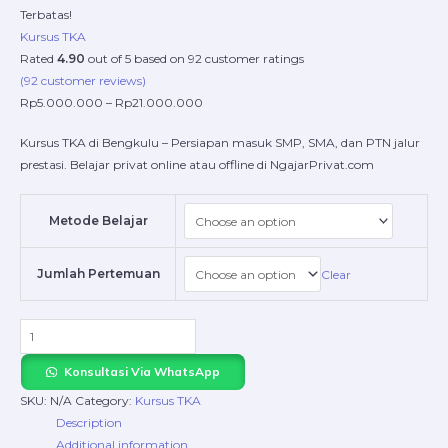
Terbatas!
Kursus TKA
Rated
4.90
out of 5 based on
92
customer ratings
(
92
customer reviews)
Rp
5.000.000
–
Rp
21.000.000
Kursus TKA di Bengkulu – Persiapan masuk SMP, SMA, dan PTN jalur
prestasi. Belajar privat online atau offline di NgajarPrivat.com
Metode Belajar
Jumlah Pertemuan
Clear
Konsultasi Via WhatsApp
SKU:
N/A
Category:
Kursus TKA
Description
Additional information