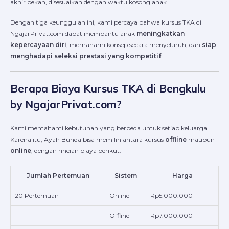
akhir pekan, disesuaikan dengan waktu kosong anak.
Dengan tiga keunggulan ini, kami percaya bahwa kursus TKA di
NgajarPrivat.com dapat membantu anak
meningkatkan
kepercayaan diri
, memahami konsep secara menyeluruh, dan
siap
menghadapi seleksi prestasi yang kompetitif
.
Berapa Biaya Kursus TKA di Bengkulu
by NgajarPrivat.com?
Kami memahami kebutuhan yang berbeda untuk setiap keluarga.
Karena itu, Ayah Bunda bisa memilih antara kursus
offline
maupun
online
, dengan rincian biaya berikut:
Jumlah Pertemuan
Sistem
Harga
20 Pertemuan
Online
Rp5.000.000
Offline
Rp7.000.000