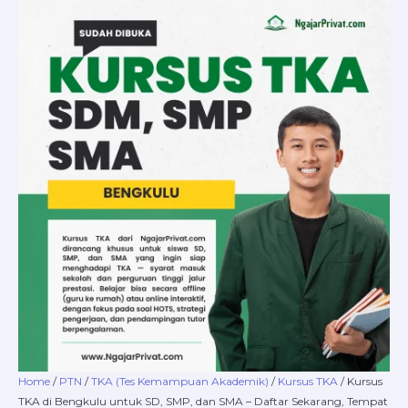
Skip
Kursus
Price
to
TKA
range:
content
di
Rp5.000.000
Bengkulu
through
untuk
Rp21.000.000
SD,
SMP,
dan
SMA
–
Daftar
Sekarang,
Tempat
Terbatas!
quantity
Home
/
PTN
/
TKA (Tes Kemampuan Akademik)
/
Kursus TKA
/ Kursus
TKA di Bengkulu untuk SD, SMP, dan SMA – Daftar Sekarang, Tempat