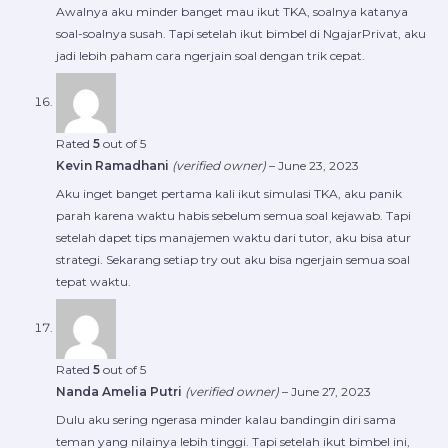
Awalnya aku minder banget mau ikut TKA, soalnya katanya
soal-soalnya susah. Tapi setelah ikut bimbel di NgajarPrivat, aku
jadi lebih paham cara ngerjain soal dengan trik cepat.
Rated
5
out of 5
Kevin Ramadhani
(verified owner)
–
June 23, 2023
Aku inget banget pertama kali ikut simulasi TKA, aku panik
parah karena waktu habis sebelum semua soal kejawab. Tapi
setelah dapet tips manajemen waktu dari tutor, aku bisa atur
strategi. Sekarang setiap try out aku bisa ngerjain semua soal
tepat waktu.
Rated
5
out of 5
Nanda Amelia Putri
(verified owner)
–
June 27, 2023
Dulu aku sering ngerasa minder kalau bandingin diri sama
teman yang nilainya lebih tinggi. Tapi setelah ikut bimbel ini,