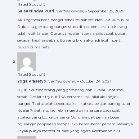
Rated
5
out of 5
Salsa Nindya Putri
(verified owner)
–
September 25, 2021
Aku ngerasa beda banget sebelum dan sesudah ikut kursus ini.
Dulu aku gampang banget stuck di soal penalaran, sekarang
udah lebih lancar. Gurunya ngajarin cara analisis soal, bukan
sekadar kasih jawaban. Itu yang bikin aku jadi lebih ngerti,
bukan cuma hafal.
Rated
5
out of 5
Yoga Prasetyo
(verified owner)
–
October 24, 2021
Jujur, aku tipe orang yang gampang panik kalau lihat soal
susah. Pas ikut try out TKA pertama kali, nilai aku anjlok
banget. Tapi setelah beberapa kali ikut sesi belajar bareng tutor
NgajarPrivat, aku jadi lebih ngerti gimana cara baca soal,
apalagi yang logika panjang. Gurunya gak pernah bosen
ngulangin penjelasan sampai aku bener-bener paham. Rasanya
kayak punya mentor pribadi yang ngerti kelemahan aku.