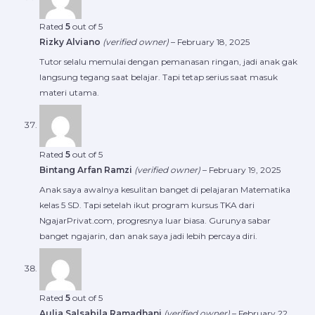
Rated
5
out of 5
Rizky Alviano
(verified owner)
–
February 18, 2025
Tutor selalu memulai dengan pemanasan ringan, jadi anak gak
langsung tegang saat belajar. Tapi tetap serius saat masuk
materi utama.
Rated
5
out of 5
Bintang Arfan Ramzi
(verified owner)
–
February 19, 2025
Anak saya awalnya kesulitan banget di pelajaran Matematika
kelas 5 SD. Tapi setelah ikut program kursus TKA dari
NgajarPrivat.com, progresnya luar biasa. Gurunya sabar
banget ngajarin, dan anak saya jadi lebih percaya diri.
Rated
5
out of 5
Aulia Salsabila Ramadhani
(verified owner)
–
February 22,