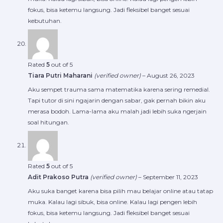
fokus, bisa ketemu langsung. Jadi fleksibel banget sesuai
kebutuhan.
Rated
5
out of 5
Tiara Putri Maharani
(verified owner)
–
August 26, 2023
Aku sempet trauma sama matematika karena sering remedial.
Tapi tutor di sini ngajarin dengan sabar, gak pernah bikin aku
merasa bodoh. Lama-lama aku malah jadi lebih suka ngerjain
soal hitungan.
Rated
5
out of 5
Adit Prakoso Putra
(verified owner)
–
September 11, 2023
Aku suka banget karena bisa pilih mau belajar online atau tatap
muka. Kalau lagi sibuk, bisa online. Kalau lagi pengen lebih
fokus, bisa ketemu langsung. Jadi fleksibel banget sesuai