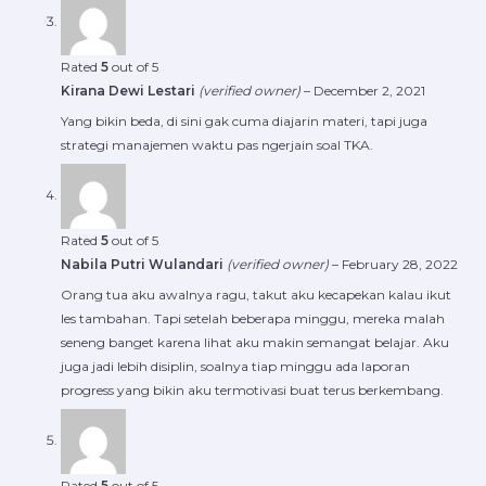
Rated
5
out of 5
Kirana Dewi Lestari
(verified owner)
–
December 2, 2021
Yang bikin beda, di sini gak cuma diajarin materi, tapi juga
strategi manajemen waktu pas ngerjain soal TKA.
Rated
5
out of 5
Nabila Putri Wulandari
(verified owner)
–
February 28, 2022
Orang tua aku awalnya ragu, takut aku kecapekan kalau ikut
les tambahan. Tapi setelah beberapa minggu, mereka malah
seneng banget karena lihat aku makin semangat belajar. Aku
juga jadi lebih disiplin, soalnya tiap minggu ada laporan
progress yang bikin aku termotivasi buat terus berkembang.
Rated
5
out of 5