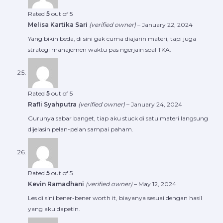
Rated
5
out of 5
Melisa Kartika Sari
(verified owner)
–
January 22, 2024
Yang bikin beda, di sini gak cuma diajarin materi, tapi juga
strategi manajemen waktu pas ngerjain soal TKA.
Rated
5
out of 5
Rafli Syahputra
(verified owner)
–
January 24, 2024
Gurunya sabar banget, tiap aku stuck di satu materi langsung
dijelasin pelan-pelan sampai paham.
Rated
5
out of 5
Kevin Ramadhani
(verified owner)
–
May 12, 2024
Les di sini bener-bener worth it, biayanya sesuai dengan hasil
yang aku dapetin.