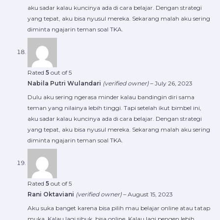
aku sadar kalau kuncinya ada di cara belajar. Dengan strategi
yang tepat, aku bisa nyusul mereka. Sekarang malah aku sering
diminta ngajarin teman soal TKA.
Rated
5
out of 5
Nabila Putri Wulandari
(verified owner)
–
July 26, 2023
Dulu aku sering ngerasa minder kalau bandingin diri sama
teman yang nilainya lebih tinggi. Tapi setelah ikut bimbel ini,
aku sadar kalau kuncinya ada di cara belajar. Dengan strategi
yang tepat, aku bisa nyusul mereka. Sekarang malah aku sering
diminta ngajarin teman soal TKA.
Rated
5
out of 5
Rani Oktaviani
(verified owner)
–
August 15, 2023
Aku suka banget karena bisa pilih mau belajar online atau tatap
muka. Kalau lagi sibuk, bisa online. Kalau lagi pengen lebih