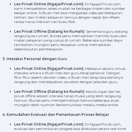
Les Privat Online (NgajarPrivat.com):
Di NgajarPrivat.com,
kami menyediakan akses mudah ke berbagai materi dan sumber
belajar online. Si Buah Hati bisa mengakses video pembelajaran,
latihan, dan materi pelajaran lainnya dengan cepat dan efisien,
tanpa harus mencari-cari buku fisik.
Les Privat Offline (Datang ke Rumah):
Sementara guru datang
langsung ke rumah, Bunda perlu memastikan memiliki buku dan
materi pelajaran yang cukup di rumah. Beberapa sumber daya
tambahan mungkin perlu disiapkan untuk memastikan
keberlanjutan pembelajaran.
3. Interaksi Personal dengan Guru
Les Privat Online (NgajarPrivat.com):
Meskipun secara virtual,
interaksi antara si Buah Hati dan guru tetap personal. Dengan
fitur-fitur seperti obrolan video, si Buah Hati tetap bisa bertanya
langsung dan mendapatkan jawaban dengan jelas dari guru.
Les Privat Offline (Datang ke Rumah):
Keuntungan dari les
privat offline adalah interaksi tatap muka yang lebih langsung.
Namun, Bunda perlu memperhatikan bahwa beberapa anak
mungkin lebih nyaman berkomunikasi melalui media online.
4. Kemudahan Evaluasi dan Pemantauan Proses Belajar
Les Privat Online (NgajarPrivat.com):
Di NgajarPrivat.com,
evaluasi dan pemantauan progres bisa dilakukan secara real-time.