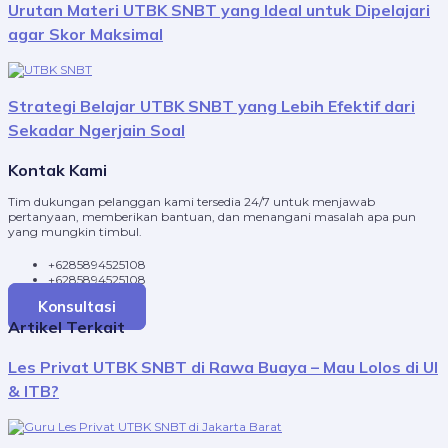
Urutan Materi UTBK SNBT yang Ideal untuk Dipelajari
agar Skor Maksimal
Strategi Belajar UTBK SNBT yang Lebih Efektif dari
Sekadar Ngerjain Soal
Kontak Kami
Tim dukungan pelanggan kami tersedia 24/7 untuk menjawab
pertanyaan, memberikan bantuan, dan menangani masalah apa pun
yang mungkin timbul.
+6285894525108
+6285894525108
Konsultasi
Artikel Terkait
Les Privat UTBK SNBT di Rawa Buaya – Mau Lolos di UI
& ITB?