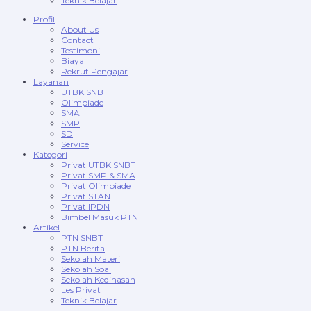
Teknik Belajar
Profil
About Us
Contact
Testimoni
Biaya
Rekrut Pengajar
Layanan
UTBK SNBT
Olimpiade
SMA
SMP
SD
Service
Kategori
Privat UTBK SNBT
Privat SMP & SMA
Privat Olimpiade
Privat STAN
Privat IPDN
Bimbel Masuk PTN
Artikel
PTN SNBT
PTN Berita
Sekolah Materi
Sekolah Soal
Sekolah Kedinasan
Les Privat
Teknik Belajar