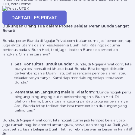
'ITB, here I come
Rizqi
Maba FTTM ITB '23
DAFTAR LES PRIVAT
Dukungan Orang Tua dalam Proses Belajar: Peran Bunda Sangat
Berarti!
Bunda, peran Bunda di NgajarPrivat.com bukan cuma jadi penonton, tapi
juga aktor utama dalam kesuksesan si Buah Hati. Kita nggak cuma
berfokus pada si Buah Hati, tapi juga libatkan Bunda dalam setiap
langkah. Gimana caranya?
Sesi Konsultasi untuk Bunda:
“Bunda, di NgajarPrivat.com, kita
punya sesi konsultasi khusus buat Bunda. Bisa banget diskusiin
perkembangan si Buah Hati, bahas rencana pembelajaran, atau
sekadar tanya-tanya. Kami siap mendukung setiap keputusan
Bunda.”
Pemantauan Langsung melalui Platform:
“Bunda nggak perlu
bingung-bingung ngikutin perkembangan si Buah Hati. Di
platform kami, Bunda bisa langsung pantau progress belajarnya.
Jadi, Bunda tetap terlibat dan bisa memberikan dukungan yang
paling pas.”
Bunda, di NgajarPrivat.com, kita nggak cuma jadi tempat belajar, tapi
juga rumah bagi kolaborasi antara guru, siswa, dan orang tua. Jadi, yuk,
buat setiap kisah belajar si Buah Hati jadi lebih berwarna bersama kami! 🌈
📚