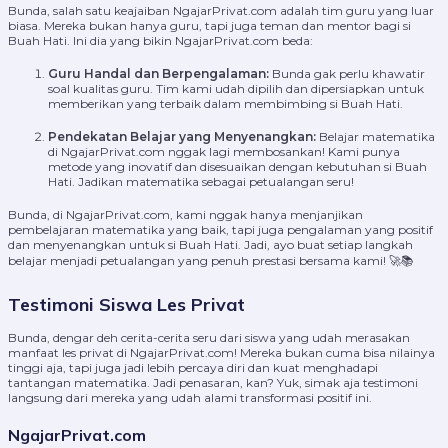
Bunda, salah satu keajaiban NgajarPrivat.com adalah tim guru yang luar
biasa. Mereka bukan hanya guru, tapi juga teman dan mentor bagi si
Buah Hati. Ini dia yang bikin NgajarPrivat.com beda:
Guru Handal dan Berpengalaman:
Bunda gak perlu khawatir
soal kualitas guru. Tim kami udah dipilih dan dipersiapkan untuk
memberikan yang terbaik dalam membimbing si Buah Hati.
Pendekatan Belajar yang Menyenangkan:
Belajar matematika
di NgajarPrivat.com nggak lagi membosankan! Kami punya
metode yang inovatif dan disesuaikan dengan kebutuhan si Buah
Hati. Jadikan matematika sebagai petualangan seru!
Bunda, di NgajarPrivat.com, kami nggak hanya menjanjikan
pembelajaran matematika yang baik, tapi juga pengalaman yang positif
dan menyenangkan untuk si Buah Hati. Jadi, ayo buat setiap langkah
belajar menjadi petualangan yang penuh prestasi bersama kami! 🚀📚
Testimoni Siswa Les Privat
Bunda, dengar deh cerita-cerita seru dari siswa yang udah merasakan
manfaat les privat di NgajarPrivat.com! Mereka bukan cuma bisa nilainya
tinggi aja, tapi juga jadi lebih percaya diri dan kuat menghadapi
tantangan matematika. Jadi penasaran, kan? Yuk, simak aja testimoni
langsung dari mereka yang udah alami transformasi positif ini.
NgajarPrivat.com