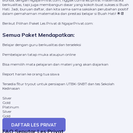
Bunda, dengan NgajarPrivat.com, nggak cuma les privat matematika
berkualitas, tapi juga membangun dasar yang kokoh buat sukses si Buah
Hati. Jadi, buruan daftar, dan kita sama-sama saksikan perubahan positif
dalam pemahaman matematika dan prestasi belajar si Buah Hati! 🌟📆
Berikut Pilihan Paket Les Privat di NgajarPrivat.com:
Semua Paket Mendapatkan:
Belajar dengan guru berkualitas dan terseleksi
Pembelajaran tatap muka ataupun online
Bisa memilih mata pelajaran dan materi yang akan diajarkan
Report harian ke orang tua siswa
Tersedia fitur tryout untuk persiapan UTBK-SNBT dan tes Sekolah
Kedinasan
Silver
Gold
Platinum
Silver
Gold
Platinum
DAFTAR LES PRIVAT
FAQ Seputar Les Privat