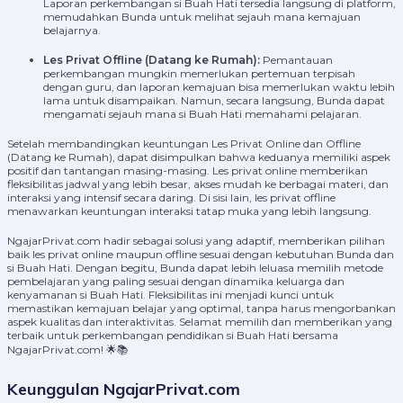
Laporan perkembangan si Buah Hati tersedia langsung di platform,
memudahkan Bunda untuk melihat sejauh mana kemajuan
belajarnya.
Les Privat Offline (Datang ke Rumah):
Pemantauan
perkembangan mungkin memerlukan pertemuan terpisah
dengan guru, dan laporan kemajuan bisa memerlukan waktu lebih
lama untuk disampaikan. Namun, secara langsung, Bunda dapat
mengamati sejauh mana si Buah Hati memahami pelajaran.
Setelah membandingkan keuntungan Les Privat Online dan Offline
(Datang ke Rumah), dapat disimpulkan bahwa keduanya memiliki aspek
positif dan tantangan masing-masing. Les privat online memberikan
fleksibilitas jadwal yang lebih besar, akses mudah ke berbagai materi, dan
interaksi yang intensif secara daring. Di sisi lain, les privat offline
menawarkan keuntungan interaksi tatap muka yang lebih langsung.
NgajarPrivat.com hadir sebagai solusi yang adaptif, memberikan pilihan
baik les privat online maupun offline sesuai dengan kebutuhan Bunda dan
si Buah Hati. Dengan begitu, Bunda dapat lebih leluasa memilih metode
pembelajaran yang paling sesuai dengan dinamika keluarga dan
kenyamanan si Buah Hati. Fleksibilitas ini menjadi kunci untuk
memastikan kemajuan belajar yang optimal, tanpa harus mengorbankan
aspek kualitas dan interaktivitas. Selamat memilih dan memberikan yang
terbaik untuk perkembangan pendidikan si Buah Hati bersama
NgajarPrivat.com! 🌟📚
Keunggulan NgajarPrivat.com