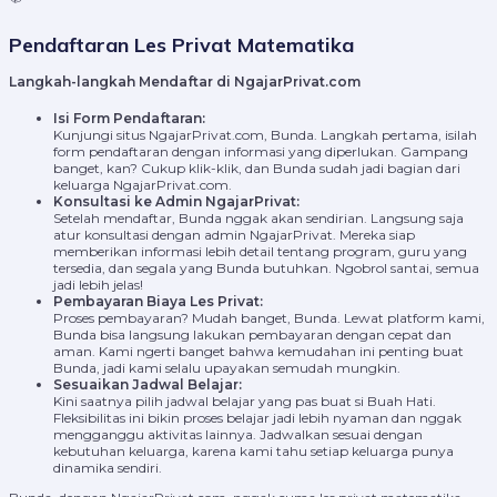
Pendaftaran Les Privat Matematika
Langkah-langkah Mendaftar di NgajarPrivat.com
Isi Form Pendaftaran:
Kunjungi situs NgajarPrivat.com, Bunda. Langkah pertama, isilah
form pendaftaran dengan informasi yang diperlukan. Gampang
banget, kan? Cukup klik-klik, dan Bunda sudah jadi bagian dari
keluarga NgajarPrivat.com.
Konsultasi ke Admin NgajarPrivat:
Setelah mendaftar, Bunda nggak akan sendirian. Langsung saja
atur konsultasi dengan admin NgajarPrivat. Mereka siap
memberikan informasi lebih detail tentang program, guru yang
tersedia, dan segala yang Bunda butuhkan. Ngobrol santai, semua
jadi lebih jelas!
Pembayaran Biaya Les Privat:
Proses pembayaran? Mudah banget, Bunda. Lewat platform kami,
Bunda bisa langsung lakukan pembayaran dengan cepat dan
aman. Kami ngerti banget bahwa kemudahan ini penting buat
Bunda, jadi kami selalu upayakan semudah mungkin.
Sesuaikan Jadwal Belajar:
Kini saatnya pilih jadwal belajar yang pas buat si Buah Hati.
Fleksibilitas ini bikin proses belajar jadi lebih nyaman dan nggak
mengganggu aktivitas lainnya. Jadwalkan sesuai dengan
kebutuhan keluarga, karena kami tahu setiap keluarga punya
dinamika sendiri.