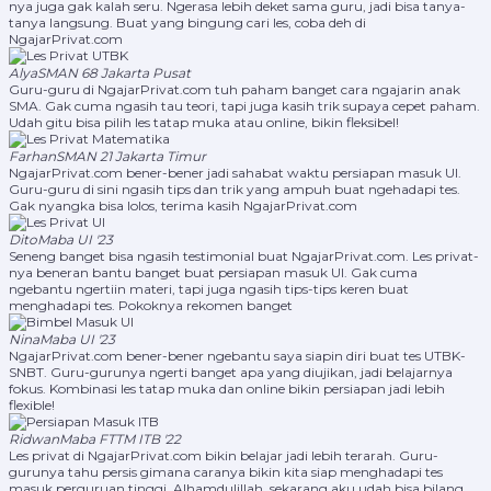
nya juga gak kalah seru. Ngerasa lebih deket sama guru, jadi bisa tanya-
tanya langsung. Buat yang bingung cari les, coba deh di
NgajarPrivat.com
Alya
SMAN 68 Jakarta Pusat
Guru-guru di NgajarPrivat.com tuh paham banget cara ngajarin anak
SMA. Gak cuma ngasih tau teori, tapi juga kasih trik supaya cepet paham.
Udah gitu bisa pilih les tatap muka atau online, bikin fleksibel!
Farhan
SMAN 21 Jakarta Timur
NgajarPrivat.com bener-bener jadi sahabat waktu persiapan masuk UI.
Guru-guru di sini ngasih tips dan trik yang ampuh buat ngehadapi tes.
Gak nyangka bisa lolos, terima kasih NgajarPrivat.com
Dito
Maba UI '23
Seneng banget bisa ngasih testimonial buat NgajarPrivat.com. Les privat-
nya beneran bantu banget buat persiapan masuk UI. Gak cuma
ngebantu ngertiin materi, tapi juga ngasih tips-tips keren buat
menghadapi tes. Pokoknya rekomen banget
Nina
Maba UI '23
NgajarPrivat.com bener-bener ngebantu saya siapin diri buat tes UTBK-
SNBT. Guru-gurunya ngerti banget apa yang diujikan, jadi belajarnya
fokus. Kombinasi les tatap muka dan online bikin persiapan jadi lebih
flexible!
Ridwan
Maba FTTM ITB '22
Les privat di NgajarPrivat.com bikin belajar jadi lebih terarah. Guru-
gurunya tahu persis gimana caranya bikin kita siap menghadapi tes
masuk perguruan tinggi. Alhamdulillah, sekarang aku udah bisa bilang