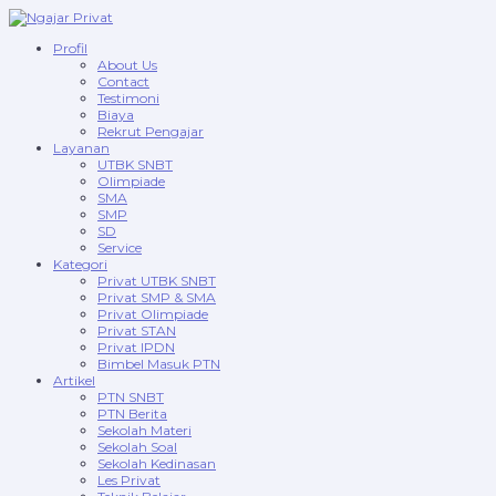
Profil
About Us
Contact
Testimoni
Biaya
Rekrut Pengajar
Layanan
UTBK SNBT
Olimpiade
SMA
SMP
SD
Service
Kategori
Privat UTBK SNBT
Privat SMP & SMA
Privat Olimpiade
Privat STAN
Privat IPDN
Bimbel Masuk PTN
Artikel
PTN SNBT
PTN Berita
Sekolah Materi
Sekolah Soal
Sekolah Kedinasan
Les Privat