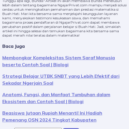
Tunggu apa lagi, Bunda? Artikel ini akan membawa Bunda menelusuri
lebih dalam tentang bagaimana NgajarPrivat.com mampu menjadi solusi
cerdas untuk meningkatkan pemahaman dan prestasi matematika si
Buah Hati. Mari kita bersama-sama menjelajahi keunggulan layanan
kami, menyaksikan testimoni kesuksesan siswa, dan memahami
bagaimana proses pendaftaran di NgajarPrivat.com dapat membawa
perubahan positif dalam perjalanan belajar si Buah Hati. Jadi, simaklah
artikel ini hingga selesai dan temukan bagaimana kita bersama-sama
dapat meraih nilai teratas dalam matematika!
Baca Juga
Membongkar Kompleksitas Sistem Saraf Manusia
beserta Contoh Soal | Biologi
Strategi Belajar UTBK SNBT yang Lebih Efektif dari
Sekadar Ngerjain Soal
Anatomi, Fungsi, dan Manfaat Tumbuhan dalam
Ekosistem dan Contoh Soal | Biologi
Beasiswa Jutaan Rupiah Menanti! Ini Hadiah
Pemenang OSN 2024 Tingkat Kabupaten