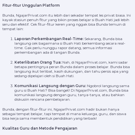
Fitur-fitur Unggulan Platform
Bunda, NgajarPrivat.com itu lebih dari sekadar tempat les privat biasa. Ini
kayak stasiun penuh fitur yang bikin proses belajar si Buah Hati jadi lebih
seru dan efektif. Cek fitur-fitur keren yang nggak bisa Bunda temuin di
tempat lain:
Laporan Perkembangan Real-Time:
Sekarang, Bunda bisa
langsung cek bagaimana si Buah Hati berkembang secara real-
time. Gak perlu nunggu rapor datang, semua informasi
perkembangan ada di tangan Bunda.
Keterlibatan Orang Tua:
Nah, di NgajarPrivat.com, kami sadar
betapa pentingnya peran Bunda dalam proses belajar. Bunda bisa
langsung ikut terlibat, kasih dukungan, dan tahu persis apa yang
sedang dipelajari oleh si Buah Hati.
Komunikasi Langsung dengan Guru:
Ngobrol langsung sama
guru si Buah Hati? Bisa banget! Di NgajarPrivat.com, Bunda bisa
komunikasi langsung dengan guru, tanya-tanya, atau bahkan
diskusiin rencana pembelajaran.
Bunda, dengan fitur-fitur ini, NgajarPrivat.com hadir bukan hanya
sebagai tempat belajar, tapi tempat di mana keluarga, guru, dan siswa
bisa kerja sama membentuk pendidikan yang terbaik!
Kualitas Guru dan Metode Pengajaran