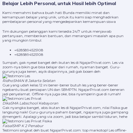
Belajar Lebih Personal, untuk Hasil lebih Optimal
Kami memahmi bahwa buah hati Bunda memiliki minat dan
kemampuan belajar yang unik, untuk itu kami siap menghadirkan
pembelajaran personal yang mengedepankan kemampuan siswa
Tim dukungan pelanggan kami tersedia 24/7 untuk menjawab
pertanyaan, memberikan bantuan, dan menangani masalah apa pun
yang mungkin timbul.
+6285894525108
+6285894525108
Sumpah, gak nyesel banget deh ikutan les di NgajarPrivat.com. Les via
zoom-nya bikin gue bisa belajar dari rumah, nyaman banget. Guru-
gurunya juga keren, asyik diajarinnya, jadi gak bosen deh
Ridho
SMAN 8 Jakarta Selatan
Gue yang udah kelas 12 ini bener-bener butuh les yang bener-bener
ngebantu buat persiapan UN dan SBMPTN. NgajarPrivat.com beneran
jadi penyelamat. Offline-nya juga oke, bisa nyamperin gue di rumah!
Dika
SMA Labschool Kebayoran
Gak nyangka banget, abis ikutan les di NgajarPrivat.com, nilai Fisika gue
langsung naik! Guru-gurunya paham banget, ngajarnya juga gampang
dimengerti. Apalagi yang via zoom, jadi bisa belajar sambil tiduran, hehe
Faisal
SMP K 2 Penabur
Testimoni singkat deh buat NgajarPrivat.com: top markotop! Les offline-