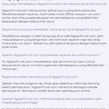
Apa yang membedakan NgajarPrivat.com dari layanan les privat lainnya?
NgajarPrivat.com menawarkan pilihan guru yang berkualitas dan
fleksibilitas dalam layanan, baik tatap muka offline maupun via zoom
online. Kami fokus pada pengalaman pembelajaran yang efektif dan
disesuaikan dengan kebutuhan siswa.
Bagaimana cara saya mendaftar untuk les privat di NgajarPrivat.com?
Pendaftaran sangat mudah! Kunjungi situs web NgajarPrivat.com, pilih
mata pelajaran yang diinginkan, dan tentukan apakah ingin les tatap
muka atau via zoom. Setelah itu, pilih jadwal les sesuai dengan kebutuhan
anak Anda.
Apakah NgajarPrivat.com menyediakan layanan les online via zoom?
Ya, NgajarPrivat.com menyediakan opsi les online via zoom untuk
kenyamanan siswa. Ini memungkinkan pembelajaran yang fleksibel dari
mana saja.
Bagaimana sistem pembayaran di NgajarPrivat.com?
Setelah memilih program les, Anda akan diberikan informasi tentang
sistem pembayaran. NgajarPrivat.com menerima berbagai metode
pembayaran, termasuk transfer bank dan pembayaran online.
Apakah NgajarPrivat.com memiliki program les untuk persiapan ujian
masuk perguruan tinggi?
Ya, NgajarPrivat.com memiliki program les khusus untuk persiapan ujian