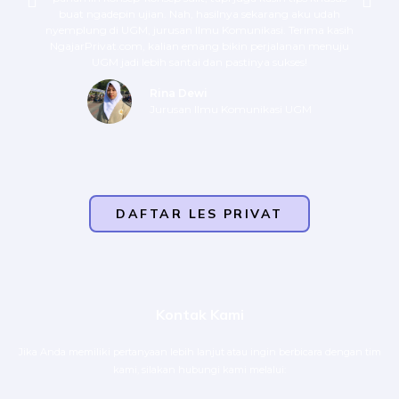
buat ngadepin ujian. Nah, hasilnya sekarang aku udah
nyemplung di UGM, jurusan Ilmu Komunikasi. Terima kasih
NgajarPrivat.com, kalian emang bikin perjalanan menuju
UGM jadi lebih santai dan pastinya sukses!
Rina Dewi
Jurusan Ilmu Komunikasi UGM
DAFTAR LES PRIVAT
Kontak Kami
Jika Anda memiliki pertanyaan lebih lanjut atau ingin berbicara dengan tim
kami, silakan hubungi kami melalui: