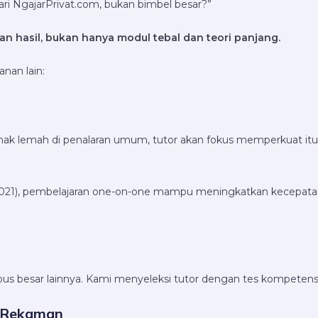
ri NgajarPrivat.com, bukan bimbel besar?”
n hasil, bukan hanya modul tebal dan teori panjang.
nan lain:
anak lemah di penalaran umum, tutor akan fokus memperkuat itu
n, 2021), pembelajaran one-on-one mampu meningkatkan kecepa
mpus besar lainnya. Kami menyeleksi tutor dengan tes kompetens
an Rekaman