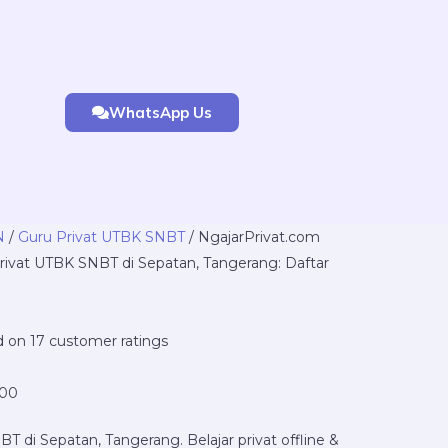
WhatsApp Us
Price
N
/
Guru Privat UTBK SNBT
/ NgajarPrivat.com
range:
ivat UTBK SNBT di Sepatan, Tangerang: Daftar
Rp220.000
through
Rp16.800.000
d on
17
customer ratings
000
T di Sepatan, Tangerang. Belajar privat offline &