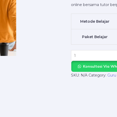
online bersama tutor be
Tangerang:
Daftar
Sekarang!
Metode Belajar
quantity
Paket Belajar
Konsultasi Via W
SKU:
N/A
Category:
Guru