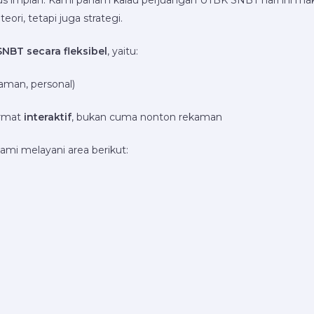
impian. Kami paham kalau perjuangan UTBK SNBT hari ini makin
ri, tetapi juga strategi.
SNBT secara fleksibel
, yaitu:
aman, personal)
ormat
interaktif
, bukan cuma nonton rekaman
kami melayani area berikut: