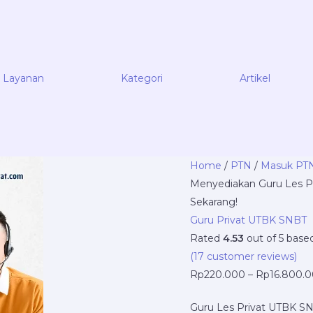
Layanan
Kategori
Artikel
NgajarPrivat.com
Home
/
PTN
/
Masuk PT
Menyediakan
Menyediakan Guru Les Pr
Guru
Sekarang!
Les
Guru Privat UTBK SNBT
Privat
Rated
4.53
out of 5 base
UTBK
(
17
customer reviews)
SNBT
Rp
220.000
–
Rp
16.800.
di
Guru Les Privat UTBK SNB
Sepatan,