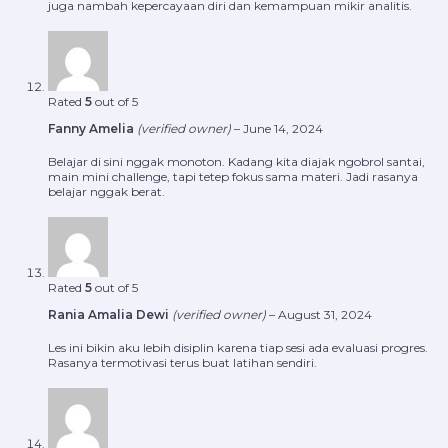
juga nambah kepercayaan diri dan kemampuan mikir analitis.
Rated
5
out of 5
Fanny Amelia
(verified owner)
–
June 14, 2024
Belajar di sini nggak monoton. Kadang kita diajak ngobrol santai,
main mini challenge, tapi tetep fokus sama materi. Jadi rasanya
belajar nggak berat.
Rated
5
out of 5
Rania Amalia Dewi
(verified owner)
–
August 31, 2024
Les ini bikin aku lebih disiplin karena tiap sesi ada evaluasi progres.
Rasanya termotivasi terus buat latihan sendiri.