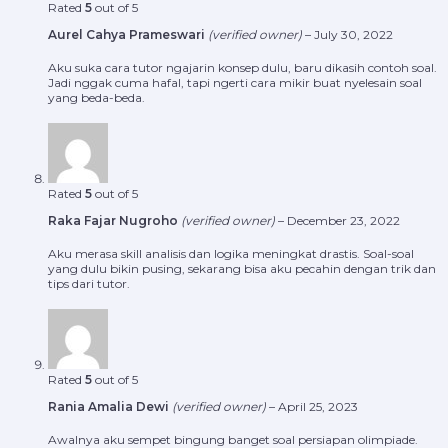
Rated
5
out of 5
Aurel Cahya Prameswari
(verified owner)
–
July 30, 2022
Aku suka cara tutor ngajarin konsep dulu, baru dikasih contoh soal.
Jadi nggak cuma hafal, tapi ngerti cara mikir buat nyelesain soal
yang beda-beda.
Rated
5
out of 5
Raka Fajar Nugroho
(verified owner)
–
December 23, 2022
Aku merasa skill analisis dan logika meningkat drastis. Soal-soal
yang dulu bikin pusing, sekarang bisa aku pecahin dengan trik dan
tips dari tutor.
Rated
5
out of 5
Rania Amalia Dewi
(verified owner)
–
April 25, 2023
Awalnya aku sempet bingung banget soal persiapan olimpiade.