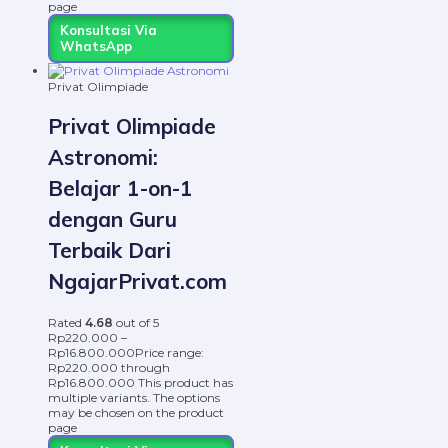
page
Konsultasi Via
WhatsApp
Privat Olimpiade
Privat Olimpiade
Astronomi:
Belajar 1-on-1
dengan Guru
Terbaik Dari
NgajarPrivat.com
Rated
4.68
out of 5
Rp
220.000
–
Rp
16.800.000
Price range:
Rp220.000 through
Rp16.800.000
This product has
multiple variants. The options
may be chosen on the product
page