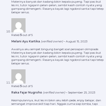
Materinya banyak dan kadang bikin kepala puyeng. Tapi pas ikut
les ini, tutor ngajarin pelan-pelan, sambil kasih contoh nyata yang
gampang dimengerti. Rasanya kayak lagi ngobrol santai tapi tetep
belajar serius.
Rated
5
out of 5
Melani Ayu Kartika
(verified owner)
–
August 15, 2023
Awalnya aku sempet bingung banget soal persiapan olimpiade.
Materinya banyak dan kadang bikin kepala puyeng. Tapi pas ikut
les ini, tutor ngajarin pelan-pelan, sambil kasih contoh nyata yang
gampang dimengerti. Rasanya kayak lagi ngobrol santai tapi tetep
belajar serius.
Rated
5
out of 5
Raka Fajar Nugroho
(verified owner)
–
September 25, 2023
Kesimpulannya, ikut les ini bikin aku lebih pede, enjoy belajar, dan
semangat improve skill tiap hari. Nggak cuma siap lomba, tapi