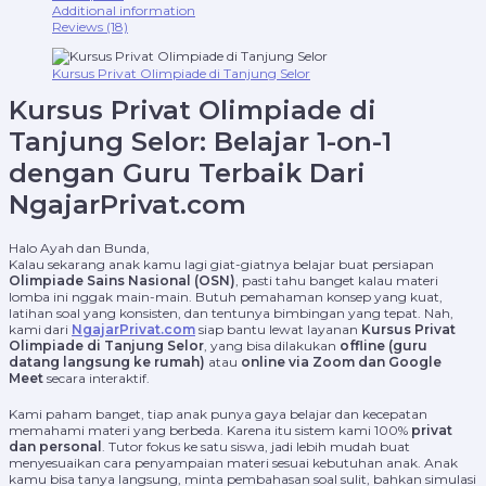
Additional information
Reviews (18)
Kursus Privat Olimpiade di Tanjung Selor
Kursus Privat Olimpiade di
Tanjung Selor: Belajar 1-on-1
dengan Guru Terbaik Dari
NgajarPrivat.com
Halo Ayah dan Bunda,
Kalau sekarang anak kamu lagi giat-giatnya belajar buat persiapan
Olimpiade Sains Nasional (OSN)
, pasti tahu banget kalau materi
lomba ini nggak main-main. Butuh pemahaman konsep yang kuat,
latihan soal yang konsisten, dan tentunya bimbingan yang tepat. Nah,
kami dari
NgajarPrivat.com
siap bantu lewat layanan
Kursus Privat
Olimpiade di Tanjung Selor
, yang bisa dilakukan
offline (guru
datang langsung ke rumah)
atau
online via Zoom dan Google
Meet
secara interaktif.
Kami paham banget, tiap anak punya gaya belajar dan kecepatan
memahami materi yang berbeda. Karena itu sistem kami 100%
privat
dan personal
. Tutor fokus ke satu siswa, jadi lebih mudah buat
menyesuaikan cara penyampaian materi sesuai kebutuhan anak. Anak
kamu bisa tanya langsung, minta pembahasan soal sulit, bahkan simulasi