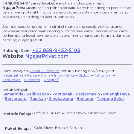
Tanjung Selor
yang fleksibel, efektif, dan fokus pada hasil,
NgajarPrivat.com
adalah pilihan terbaik. Kami hadir dengan pendekatan
belajar yang interaktif, tutor profesional, serta sistem pembelajaran yang
bisa disesuaikan dengan kebutuhan anak.
Jadi, daripada bingung pilih bimbel mana yang cocok, yuk langsung
jadwalkan sesi percobaan bareng tutor terbaik kami. Biarkan anak kamu
berkembang lewat pembelajaran yang menyenangkan, terarah, dan siap
bersaing di ajang OSN!
+62 858-9452-5108
Hubungi Kami:
Website
:
NgajarPrivat.com
Kami melayani
Privat Olimpiade
untuk 9 bidang KSN/OSN, yaitu:
Matematika
–
Fisika
–
Kimia
–
Informatika
–
Biologi
–
Astronomi
–
Kebumian
–
Ekonomi
–
Geografi
untuk Wilayah
Samarinda
•
Balikpapan
•
Pontianak
•
Banjarmasin
•
Palangkaraya
•
Banjarbaru
•
Tarakan
•
Singkawang
•
Bontang
•
Tanjung Selor
Offline Guru ke Rumah Siswa, Online via Zoom
Metode Belajar
Gold, Silver, Bronze, Satuan
Paket Belajar