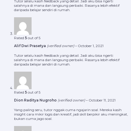
Tutor selalu kasih feedback yang detail. Jadi aku bisa ngerti
salahnya di mana dan langsung perbaiki. Rasanya lebih efektif
daripada belajar sendiri di rumah.
Rated
5
out of 5
Alif Dwi Prasetya
(verified owner)
–
October 1, 2021
Tutor selalu kasih feedback yang detail. Jadi aku bisa ngerti
salahnya di mana dan langsung perbaiki. Rasanya lebih efektif
daripada belajar sendiri di rumah.
Rated
5
out of 5
Dion Raditya Nugroho
(verified owner)
–
October 11, 2021
Yang paling seru, tutor nggak cuma ngajarin soal. Mereka kasih
insight cara mikir logis dan kreatif, jadi skill berpikir aku meningkat,
bukan cuma jago soal.