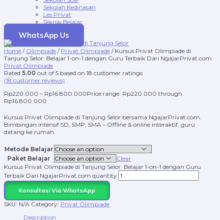
Sekolah Kedinasan
Les Privat
Teknik Belajar
WhatsApp Us
Home
/
Olimpiade
/
Privat Olimpiade
/ Kursus Privat Olimpiade di
Tanjung Selor: Belajar 1-on-1 dengan Guru Terbaik Dari NgajarPrivat.com
Privat Olimpiade
Rated
5.00
out of 5 based on
18
customer ratings
(
18
customer reviews)
Rp
220.000
–
Rp
16.800.000
Price range: Rp220.000 through
Rp16.800.000
Kursus Privat Olimpiade di Tanjung Selor bersama NgajarPrivat.com.
Bimbingan intensif SD, SMP, SMA – Offline & online interaktif, guru
datang ke rumah.
Metode Belajar
Paket Belajar
Clear
Kursus Privat Olimpiade di Tanjung Selor: Belajar 1-on-1 dengan Guru
Terbaik Dari NgajarPrivat.com quantity
Konsultasi Via WhatsApp
SKU:
N/A
Category:
Privat Olimpiade
Description