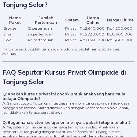
Tanjung Selor?
Nama
Jumlah
Harga
Sistem
Harga Offline
Paket
Pertemuan
Online
Bronze
12 pertemuan
Privat
Rp2.640.000
Rp4.200.000
Silver
24 pertemuan
Privat
Rp5.280.000
Rp8.400.000
Gold
48 pertemuan
Privat
Rp10.560.000
Rp16.800.000
Harga tersebut sudah termasuk modul digital, latihan soal, dan sesi
evaluasi.
FAQ Seputar Kursus Privat Olimpiade di
Tanjung Selor
Q: Apakah kursus privat ini cocok untuk anak yang baru mulai
belajar Olimpiade?
A: Sangat cocok. Tutor kami terbiasa membimbing siswa dari level dasar
hingga siap lomba. Materi disesuaikan dengan kemampuan awal anak,
jadi tidak akan terasa berat di awal.
Q: Bagaimana sistem belajar online-nya, apakah tetap interaktif?
A: Ya, sistem online kami bukan sekadar nonton video. Anak akan
berinteraksi langsung dengan tutor lewat Zoom atau Google Meet,
lengkap dengan papan tulis digital, latihan soal, dan diskusi realtime.