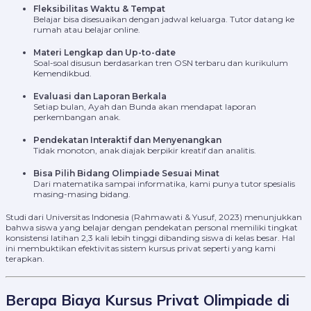
Fleksibilitas Waktu & Tempat
Belajar bisa disesuaikan dengan jadwal keluarga. Tutor datang ke
rumah atau belajar online.
Materi Lengkap dan Up-to-date
Soal-soal disusun berdasarkan tren OSN terbaru dan kurikulum
Kemendikbud.
Evaluasi dan Laporan Berkala
Setiap bulan, Ayah dan Bunda akan mendapat laporan
perkembangan anak.
Pendekatan Interaktif dan Menyenangkan
Tidak monoton, anak diajak berpikir kreatif dan analitis.
Bisa Pilih Bidang Olimpiade Sesuai Minat
Dari matematika sampai informatika, kami punya tutor spesialis
masing-masing bidang.
Studi dari Universitas Indonesia (Rahmawati & Yusuf, 2023) menunjukkan
bahwa siswa yang belajar dengan pendekatan personal memiliki tingkat
konsistensi latihan 2,3 kali lebih tinggi dibanding siswa di kelas besar. Hal
ini membuktikan efektivitas sistem kursus privat seperti yang kami
terapkan.
Berapa Biaya Kursus Privat Olimpiade di