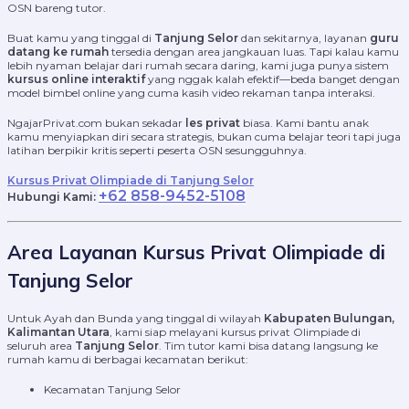
OSN bareng tutor.
Buat kamu yang tinggal di
Tanjung Selor
dan sekitarnya, layanan
guru
datang ke rumah
tersedia dengan area jangkauan luas. Tapi kalau kamu
lebih nyaman belajar dari rumah secara daring, kami juga punya sistem
kursus online interaktif
yang nggak kalah efektif—beda banget dengan
model bimbel online yang cuma kasih video rekaman tanpa interaksi.
NgajarPrivat.com bukan sekadar
les privat
biasa. Kami bantu anak
kamu menyiapkan diri secara strategis, bukan cuma belajar teori tapi juga
latihan berpikir kritis seperti peserta OSN sesungguhnya.
Kursus Privat Olimpiade di Tanjung Selor
+62 858-9452-5108
Hubungi Kami:
Area Layanan Kursus Privat Olimpiade di
Tanjung Selor
Untuk Ayah dan Bunda yang tinggal di wilayah
Kabupaten Bulungan,
Kalimantan Utara
, kami siap melayani kursus privat Olimpiade di
seluruh area
Tanjung Selor
. Tim tutor kami bisa datang langsung ke
rumah kamu di berbagai kecamatan berikut:
Kecamatan Tanjung Selor