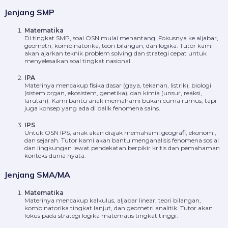
Jenjang SMP
Matematika
Di tingkat SMP, soal OSN mulai menantang. Fokusnya ke aljabar,
geometri, kombinatorika, teori bilangan, dan logika. Tutor kami
akan ajarkan teknik problem solving dan strategi cepat untuk
menyelesaikan soal tingkat nasional.
IPA
Materinya mencakup fisika dasar (gaya, tekanan, listrik), biologi
(sistem organ, ekosistem, genetika), dan kimia (unsur, reaksi,
larutan). Kami bantu anak memahami bukan cuma rumus, tapi
juga konsep yang ada di balik fenomena sains.
IPS
Untuk OSN IPS, anak akan diajak memahami geografi, ekonomi,
dan sejarah. Tutor kami akan bantu menganalisis fenomena sosial
dan lingkungan lewat pendekatan berpikir kritis dan pemahaman
konteks dunia nyata.
Jenjang SMA/MA
Matematika
Materinya mencakup kalkulus, aljabar linear, teori bilangan,
kombinatorika tingkat lanjut, dan geometri analitik. Tutor akan
fokus pada strategi logika matematis tingkat tinggi.