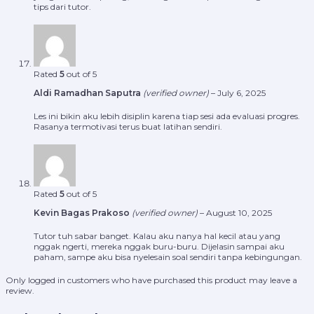
tips dari tutor.
Rated
5
out of 5
Aldi Ramadhan Saputra
(verified owner)
–
July 6, 2025
Les ini bikin aku lebih disiplin karena tiap sesi ada evaluasi progres.
Rasanya termotivasi terus buat latihan sendiri.
Rated
5
out of 5
Kevin Bagas Prakoso
(verified owner)
–
August 10, 2025
Tutor tuh sabar banget. Kalau aku nanya hal kecil atau yang
nggak ngerti, mereka nggak buru-buru. Dijelasin sampai aku
paham, sampe aku bisa nyelesain soal sendiri tanpa kebingungan.
Only logged in customers who have purchased this product may leave a
review.