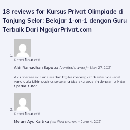
18 reviews for
Kursus Privat Olimpiade di
Tanjung Selor: Belajar 1-on-1 dengan Guru
Terbaik Dari NgajarPrivat.com
Rated
5
out of 5
Aldi Ramadhan Saputra
(verified owner)
–
May 27, 2021
Aku merasa skill analisis dan logika meningkat drastis. Soal-soal
yang dulu bikin pusing, sekarang bisa aku pecahin dengan trik dan
tips dari tutor.
Rated
5
out of 5
Melani Ayu Kartika
(verified owner)
–
June 4, 2021