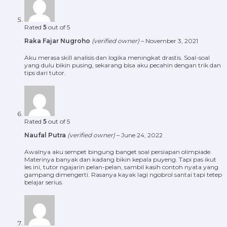
Rated
5
out of 5
Raka Fajar Nugroho
(verified owner)
–
November 3, 2021
Aku merasa skill analisis dan logika meningkat drastis. Soal-soal
yang dulu bikin pusing, sekarang bisa aku pecahin dengan trik dan
tips dari tutor.
Rated
5
out of 5
Naufal Putra
(verified owner)
–
June 24, 2022
Awalnya aku sempet bingung banget soal persiapan olimpiade.
Materinya banyak dan kadang bikin kepala puyeng. Tapi pas ikut
les ini, tutor ngajarin pelan-pelan, sambil kasih contoh nyata yang
gampang dimengerti. Rasanya kayak lagi ngobrol santai tapi tetep
belajar serius.