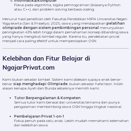
Informatika/Komputer
Fokus pada algoritma, logika pemrograman (biasanya Python
atau C++), dan problem solving berbasis coding.
Menurut hasil penelitian oleh Fakultas Pendidikan MIPA Universitas Negeri
Yogyakarta (Sari & Prasetyo, 2021), siswa yang mendapatkan
pelatihan
olimpiade dengan sistem pembimbingan personal
menunjukkan
peningkatan 43% lebih tinggi dalam pemahaman konsep dibanding siswa
yang hanya mengikuti bimbel reguler. Karena itu, pendekatan privat
menjadi cara paling efektif untuk mempersiapkan OSN.
Kelebihan dan Fitur Belajar di
NgajarPrivat.com
Kami bukan sekadar bimbel. Sistem kami didesain supaya anak benar-
benar
siap menghadapi Olimpiade
, bukan sekadar hafal teori. Inilah
alasan kenapa Ayah dan Bunda sebaiknya memilih kami:
Tutor Berpengalaman & Kompeten
Semua tutor kami berasal dari universitas ternama dan punya
pengalaman membimbing siswa OSN hingga tingkat nasional.
Pembelajaran Privat 1-on-1
Fokus penuh pada satu anak. Lebih mudah memahami kelemahan
dan kelebihan siswa.