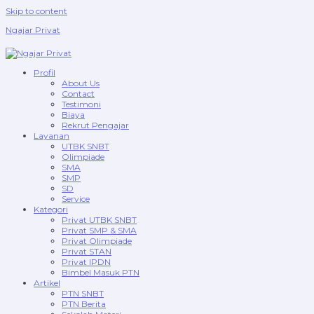
Skip to content
Ngajar Privat
Profil
About Us
Contact
Testimoni
Biaya
Rekrut Pengajar
Layanan
UTBK SNBT
Olimpiade
SMA
SMP
SD
Service
Kategori
Privat UTBK SNBT
Privat SMP & SMA
Privat Olimpiade
Privat STAN
Privat IPDN
Bimbel Masuk PTN
Artikel
PTN SNBT
PTN Berita