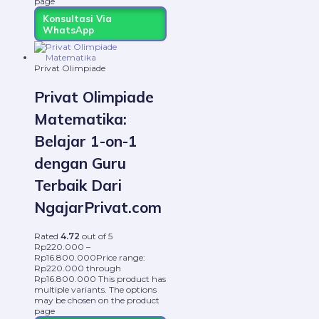
page
Konsultasi Via
WhatsApp
Privat Olimpiade
Privat Olimpiade
Matematika:
Belajar 1-on-1
dengan Guru
Terbaik Dari
NgajarPrivat.com
Rated
4.72
out of 5
Rp
220.000
–
Rp
16.800.000
Price range:
Rp220.000 through
Rp16.800.000
This product has
multiple variants. The options
may be chosen on the product
page