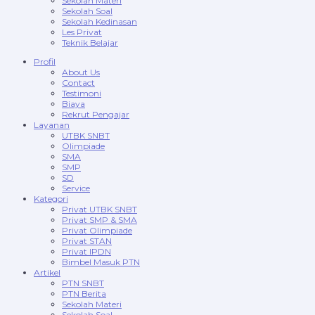
Sekolah Materi
Sekolah Soal
Sekolah Kedinasan
Les Privat
Teknik Belajar
Profil
About Us
Contact
Testimoni
Biaya
Rekrut Pengajar
Layanan
UTBK SNBT
Olimpiade
SMA
SMP
SD
Service
Kategori
Privat UTBK SNBT
Privat SMP & SMA
Privat Olimpiade
Privat STAN
Privat IPDN
Bimbel Masuk PTN
Artikel
PTN SNBT
PTN Berita
Sekolah Materi
Sekolah Soal