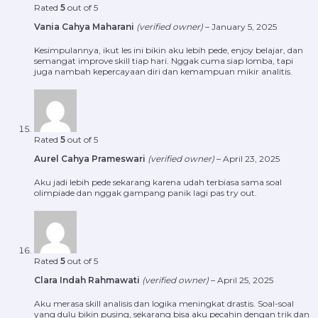
Rated
5
out of 5
Vania Cahya Maharani
(verified owner)
–
January 5, 2025
Kesimpulannya, ikut les ini bikin aku lebih pede, enjoy belajar, dan
semangat improve skill tiap hari. Nggak cuma siap lomba, tapi
juga nambah kepercayaan diri dan kemampuan mikir analitis.
Rated
5
out of 5
Aurel Cahya Prameswari
(verified owner)
–
April 23, 2025
Aku jadi lebih pede sekarang karena udah terbiasa sama soal
olimpiade dan nggak gampang panik lagi pas try out.
Rated
5
out of 5
Clara Indah Rahmawati
(verified owner)
–
April 25, 2025
Aku merasa skill analisis dan logika meningkat drastis. Soal-soal
yang dulu bikin pusing, sekarang bisa aku pecahin dengan trik dan