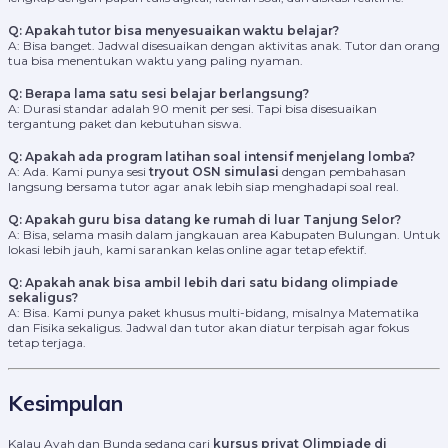
Q: Apakah tutor bisa menyesuaikan waktu belajar?
A: Bisa banget. Jadwal disesuaikan dengan aktivitas anak. Tutor dan orang
tua bisa menentukan waktu yang paling nyaman.
Q: Berapa lama satu sesi belajar berlangsung?
A: Durasi standar adalah 90 menit per sesi. Tapi bisa disesuaikan
tergantung paket dan kebutuhan siswa.
Q: Apakah ada program latihan soal intensif menjelang lomba?
A: Ada. Kami punya sesi
tryout OSN simulasi
dengan pembahasan
langsung bersama tutor agar anak lebih siap menghadapi soal real.
Q: Apakah guru bisa datang ke rumah di luar Tanjung Selor?
A: Bisa, selama masih dalam jangkauan area Kabupaten Bulungan. Untuk
lokasi lebih jauh, kami sarankan kelas online agar tetap efektif.
Q: Apakah anak bisa ambil lebih dari satu bidang olimpiade
sekaligus?
A: Bisa. Kami punya paket khusus multi-bidang, misalnya Matematika
dan Fisika sekaligus. Jadwal dan tutor akan diatur terpisah agar fokus
tetap terjaga.
Kesimpulan
Kalau Ayah dan Bunda sedang cari
kursus privat Olimpiade di