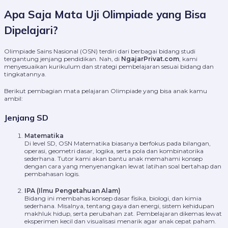
Apa Saja Mata Uji Olimpiade yang Bisa
Dipelajari?
Olimpiade Sains Nasional (OSN) terdiri dari berbagai bidang studi
tergantung jenjang pendidikan. Nah, di
NgajarPrivat.com
, kami
menyesuaikan kurikulum dan strategi pembelajaran sesuai bidang dan
tingkatannya.
Berikut pembagian mata pelajaran Olimpiade yang bisa anak kamu
ambil:
Jenjang SD
Matematika
Di level SD, OSN Matematika biasanya berfokus pada bilangan,
operasi, geometri dasar, logika, serta pola dan kombinatorika
sederhana. Tutor kami akan bantu anak memahami konsep
dengan cara yang menyenangkan lewat latihan soal bertahap dan
pembahasan logis.
IPA (Ilmu Pengetahuan Alam)
Bidang ini membahas konsep dasar fisika, biologi, dan kimia
sederhana. Misalnya, tentang gaya dan energi, sistem kehidupan
makhluk hidup, serta perubahan zat. Pembelajaran dikemas lewat
eksperimen kecil dan visualisasi menarik agar anak cepat paham.