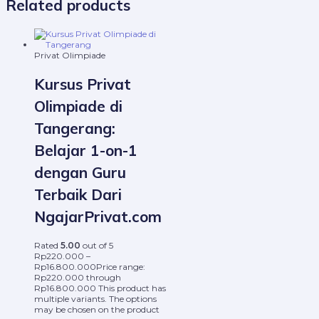
Related products
Privat Olimpiade
Kursus Privat
Olimpiade di
Tangerang:
Belajar 1-on-1
dengan Guru
Terbaik Dari
NgajarPrivat.com
Rated
5.00
out of 5
Rp
220.000
–
Rp
16.800.000
Price range:
Rp220.000 through
Rp16.800.000
This product has
multiple variants. The options
may be chosen on the product