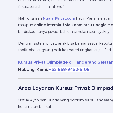
bukan main-main, karena setiap tahun ribuan siswa be
fokus, terarah, dan intensif.
Nah, di sinilah
NgajarPrivat.com
hadir. Kami melayan
maupun
online interaktif via Zoom atau Google Me
berdiskusi, tanya jawab, bahkan simulasi soal layaknya
Dengan sistem privat, anak bisa belajar sesuai kebut
topik, bisa langsung naik ke materi tingkat lanjut. Jadi l
Kursus Privat Olimpiade di Tangerang Selata
Hubungi Kami:
+62 858-9452-5108
Area Layanan Kursus Privat Olimpia
Untuk Ayah dan Bunda yang berdomisili di
Tangerang
kecamatan berikut: