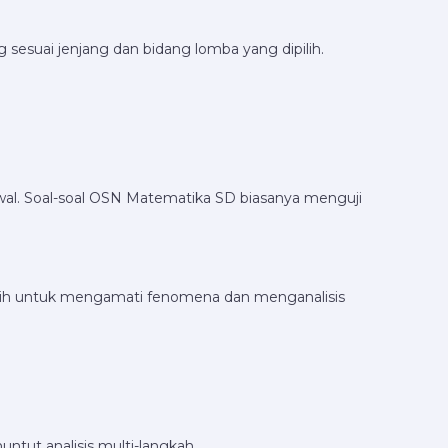
 sesuai jenjang dan bidang lomba yang dipilih.
awal. Soal-soal OSN Matematika SD biasanya menguji
ilatih untuk mengamati fenomena dan menganalisis
untut analisis multi-langkah.