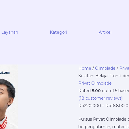
Layanan
Kategori
Artikel
Kursus
Home
/
Olimpiade
/
Priv
Privat
Selatan: Belajar 1-on-1 d
Olimpiade
Privat Olimpiade
di
Rated
5.00
out of 5 bas
Tangerang
(
18
customer reviews)
Selatan:
Rp
220.000
–
Rp
16.800.
Belajar
Kursus Privat Olimpiade 
1-
berpengalaman, materi le
on-