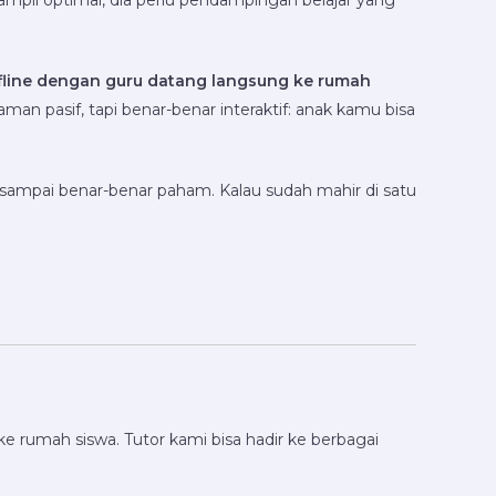
tampil optimal, dia perlu pendampingan belajar yang
fline dengan guru datang langsung ke rumah
aman pasif, tapi benar-benar interaktif: anak kamu bisa
i sampai benar-benar paham. Kalau sudah mahir di satu
ke rumah siswa. Tutor kami bisa hadir ke berbagai