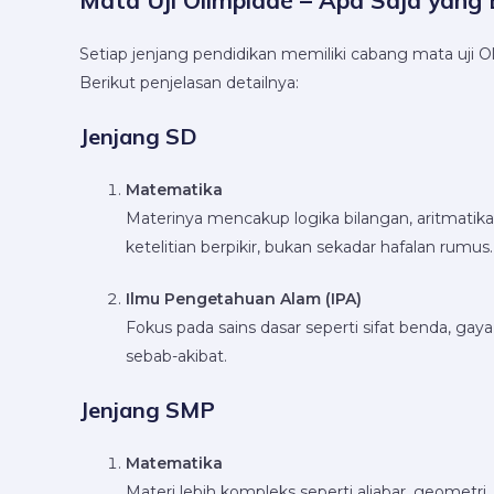
Mata Uji Olimpiade – Apa Saja yang B
Setiap jenjang pendidikan memiliki cabang mata uji Ol
Berikut penjelasan detailnya:
Jenjang SD
Matematika
Materinya mencakup logika bilangan, aritmatika
ketelitian berpikir, bukan sekadar hafalan rumus.
Ilmu Pengetahuan Alam (IPA)
Fokus pada sains dasar seperti sifat benda, ga
sebab-akibat.
Jenjang SMP
Matematika
Materi lebih kompleks seperti aljabar, geometri