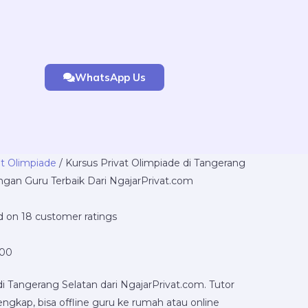
WhatsApp Us
Price
at Olimpiade
/ Kursus Privat Olimpiade di Tangerang
range:
engan Guru Terbaik Dari NgajarPrivat.com
Rp220.000
through
ed on
18
customer ratings
Rp16.800.000
000
di Tangerang Selatan dari NgajarPrivat.com. Tutor
ngkap, bisa offline guru ke rumah atau online