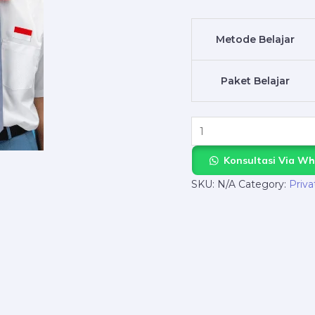
1
dengan
Metode Belajar
Guru
Terbaik
Paket Belajar
Dari
NgajarPrivat.com
quantity
Konsultasi Via W
SKU:
N/A
Category:
Priva