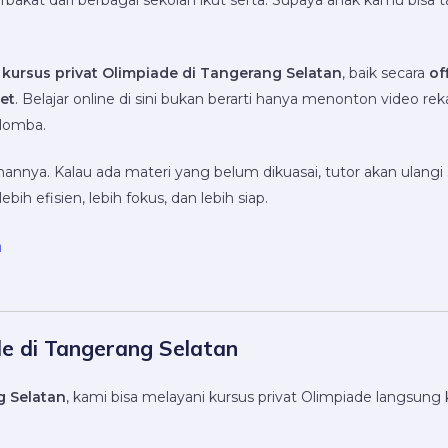
rbakat dari berbagai sekolah ikut serta. Supaya anak kamu bisa 
i
kursus privat Olimpiade di Tangerang Selatan
, baik secara
of
et
. Belajar online di sini bukan berarti hanya menonton video rek
 lomba.
uhannya. Kalau ada materi yang belum dikuasai, tutor akan ulang
ebih efisien, lebih fokus, dan lebih siap.
n
de di Tangerang Selatan
 Selatan
, kami bisa melayani kursus privat Olimpiade langsung 