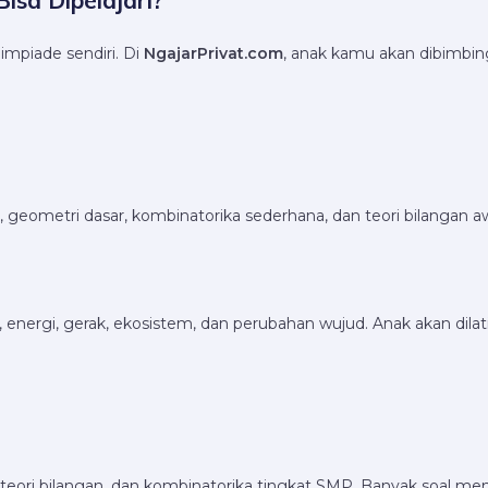
isa Dipelajari?
impiade sendiri. Di
NgajarPrivat.com
, anak kamu akan dibimbing
, geometri dasar, kombinatorika sederhana, dan teori bilangan 
ya, energi, gerak, ekosistem, dan perubahan wujud. Anak akan d
, teori bilangan, dan kombinatorika tingkat SMP. Banyak soal men