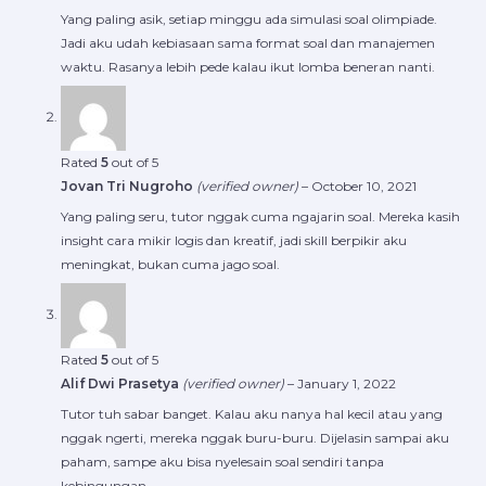
Yang paling asik, setiap minggu ada simulasi soal olimpiade.
Jadi aku udah kebiasaan sama format soal dan manajemen
waktu. Rasanya lebih pede kalau ikut lomba beneran nanti.
Rated
5
out of 5
Jovan Tri Nugroho
(verified owner)
–
October 10, 2021
Yang paling seru, tutor nggak cuma ngajarin soal. Mereka kasih
insight cara mikir logis dan kreatif, jadi skill berpikir aku
meningkat, bukan cuma jago soal.
Rated
5
out of 5
Alif Dwi Prasetya
(verified owner)
–
January 1, 2022
Tutor tuh sabar banget. Kalau aku nanya hal kecil atau yang
nggak ngerti, mereka nggak buru-buru. Dijelasin sampai aku
paham, sampe aku bisa nyelesain soal sendiri tanpa
kebingungan.