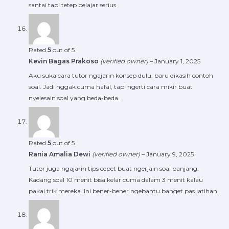
santai tapi tetep belajar serius.
Rated
5
out of 5
Kevin Bagas Prakoso
(verified owner)
–
January 1, 2025
Aku suka cara tutor ngajarin konsep dulu, baru dikasih contoh
soal. Jadi nggak cuma hafal, tapi ngerti cara mikir buat
nyelesain soal yang beda-beda.
Rated
5
out of 5
Rania Amalia Dewi
(verified owner)
–
January 9, 2025
Tutor juga ngajarin tips cepet buat ngerjain soal panjang.
Kadang soal 10 menit bisa kelar cuma dalam 3 menit kalau
pakai trik mereka. Ini bener-bener ngebantu banget pas latihan.