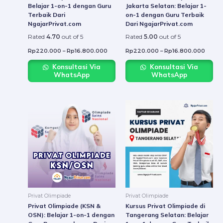
on
on
Belajar 1-on-1 dengan Guru
Jakarta Selatan: Belajar 1-
Terbaik Dari
on-1 dengan Guru Terbaik
the
the
NgajarPrivat.com
Dari NgajarPrivat.com
product
produ
Rated
4.70
out of 5
Rated
5.00
out of 5
page
page
Rp
220.000
–
Rp
16.800.000
Rp
220.000
–
Rp
16.800.000
Konsultasi Via
Konsultasi Via
WhatsApp
WhatsApp
Price
Price
This
This
range:
range:
product
produ
Rp220.000
Rp22
through
throu
has
has
Rp16.800.000
Rp16.
multiple
multip
variants.
varian
The
The
options
option
may
may
be
be
Privat Olimpiade
Privat Olimpiade
chosen
chose
Privat Olimpiade (KSN &
Kursus Privat Olimpiade di
on
on
OSN): Belajar 1-on-1 dengan
Tangerang Selatan: Belajar