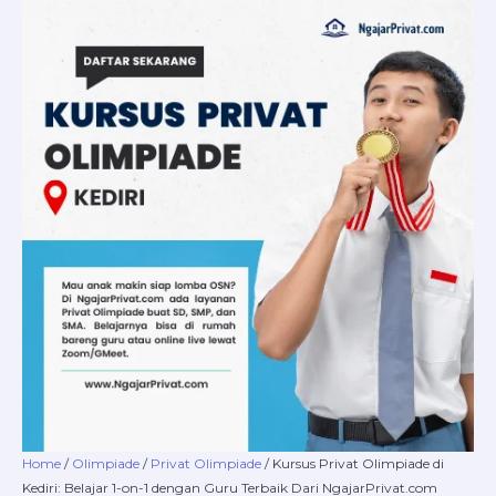
Skip
Kursus
Price
to
Privat
range:
content
Olimpiade
Rp220.000
di
through
Kediri:
Rp16.800.000
Belajar
1-
on-
1
dengan
Guru
Terbaik
Dari
NgajarPrivat.com
quantity
Home
/
Olimpiade
/
Privat Olimpiade
/ Kursus Privat Olimpiade di
Kediri: Belajar 1-on-1 dengan Guru Terbaik Dari NgajarPrivat.com