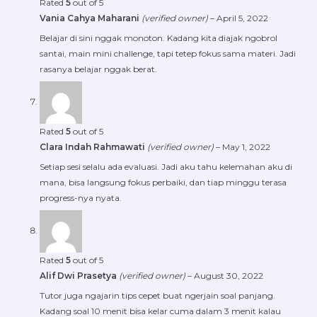
Rated
5
out of 5
Vania Cahya Maharani
(verified owner)
–
April 5, 2022
Belajar di sini nggak monoton. Kadang kita diajak ngobrol
santai, main mini challenge, tapi tetep fokus sama materi. Jadi
rasanya belajar nggak berat.
Rated
5
out of 5
Clara Indah Rahmawati
(verified owner)
–
May 1, 2022
Setiap sesi selalu ada evaluasi. Jadi aku tahu kelemahan aku di
mana, bisa langsung fokus perbaiki, dan tiap minggu terasa
progress-nya nyata.
Rated
5
out of 5
Alif Dwi Prasetya
(verified owner)
–
August 30, 2022
Tutor juga ngajarin tips cepet buat ngerjain soal panjang.
Kadang soal 10 menit bisa kelar cuma dalam 3 menit kalau