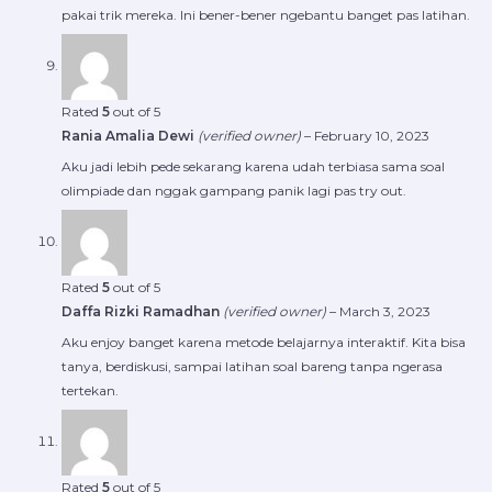
pakai trik mereka. Ini bener-bener ngebantu banget pas latihan.
Rated
5
out of 5
Rania Amalia Dewi
(verified owner)
–
February 10, 2023
Aku jadi lebih pede sekarang karena udah terbiasa sama soal
olimpiade dan nggak gampang panik lagi pas try out.
Rated
5
out of 5
Daffa Rizki Ramadhan
(verified owner)
–
March 3, 2023
Aku enjoy banget karena metode belajarnya interaktif. Kita bisa
tanya, berdiskusi, sampai latihan soal bareng tanpa ngerasa
tertekan.
Rated
5
out of 5