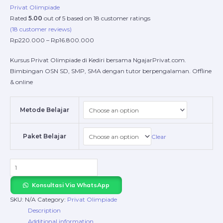
Privat Olimpiade
Rated
5.00
out of 5 based on
18
customer ratings
(
18
customer reviews)
Rp
220.000
–
Rp
16.800.000
Kursus Privat Olimpiade di Kediri bersama NgajarPrivat.com.
Bimbingan OSN SD, SMP, SMA dengan tutor berpengalaman. Offline
& online
Metode Belajar
Paket Belajar
Clear
Konsultasi Via WhatsApp
SKU:
N/A
Category:
Privat Olimpiade
Description
Additional information