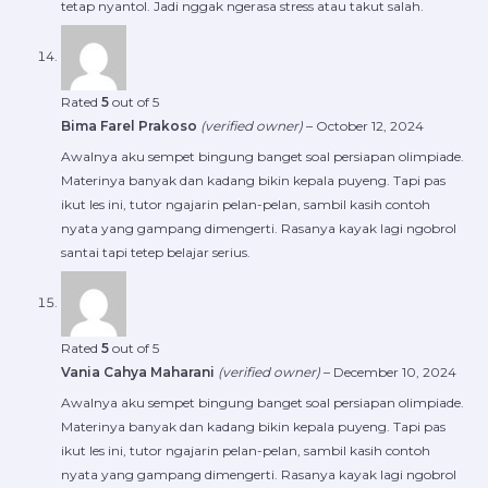
tetap nyantol. Jadi nggak ngerasa stress atau takut salah.
Rated
5
out of 5
Bima Farel Prakoso
(verified owner)
–
October 12, 2024
Awalnya aku sempet bingung banget soal persiapan olimpiade.
Materinya banyak dan kadang bikin kepala puyeng. Tapi pas
ikut les ini, tutor ngajarin pelan-pelan, sambil kasih contoh
nyata yang gampang dimengerti. Rasanya kayak lagi ngobrol
santai tapi tetep belajar serius.
Rated
5
out of 5
Vania Cahya Maharani
(verified owner)
–
December 10, 2024
Awalnya aku sempet bingung banget soal persiapan olimpiade.
Materinya banyak dan kadang bikin kepala puyeng. Tapi pas
ikut les ini, tutor ngajarin pelan-pelan, sambil kasih contoh
nyata yang gampang dimengerti. Rasanya kayak lagi ngobrol