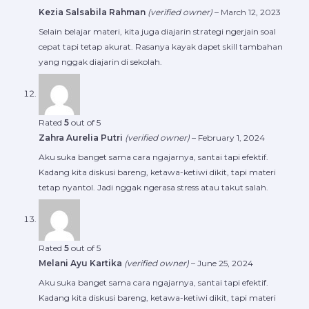
Kezia Salsabila Rahman
(verified owner)
–
March 12, 2023
Selain belajar materi, kita juga diajarin strategi ngerjain soal
cepat tapi tetap akurat. Rasanya kayak dapet skill tambahan
yang nggak diajarin di sekolah.
Rated
5
out of 5
Zahra Aurelia Putri
(verified owner)
–
February 1, 2024
Aku suka banget sama cara ngajarnya, santai tapi efektif.
Kadang kita diskusi bareng, ketawa-ketiwi dikit, tapi materi
tetap nyantol. Jadi nggak ngerasa stress atau takut salah.
Rated
5
out of 5
Melani Ayu Kartika
(verified owner)
–
June 25, 2024
Aku suka banget sama cara ngajarnya, santai tapi efektif.
Kadang kita diskusi bareng, ketawa-ketiwi dikit, tapi materi