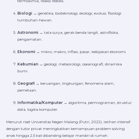
termokimia, reaksi redoks.
Biologi
→ genetika, bioteknologi, ekologi, evolusi, fisiologi
tumbuhan-hewan.
Astronomi
→ tata surya, gerak benda langit, astrofisika,
pengamatan.
Ekonomi
→ mikro, makro, inflasi, pasar, kebijakan ekonomi.
Kebumian
→ geologi, meteorologi, oseanografi, dinamika
bumi.
Geografi
→ keruangan, lingkungan, fenomena alam,
pemetaan.
Informatika/Komputer
→ algoritma, pemrograman, struktur
data, logika komputer.
Menurut riset Universitas Negeri Malang (Putri, 2022), latihan intensif
dengan tutor privat meningkatkan kemampuan problem solving
anak hingga 2,5 kali dibanding belajar mandiri di rumah.