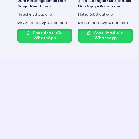
Guru Berpengalaman Dari
1-on-1 dengan Guru Terbaik
the
the
NgajarPrivat.com
Dari NgajarPrivat.com
product
produ
Rated
4.73
out of 5
Rated
5.00
out of 5
page
page
Rp
220.000
–
Rp
16.800.000
Rp
220.000
–
Rp
16.800.000
Konsultasi Via
Konsultasi Via
WhatsApp
WhatsApp