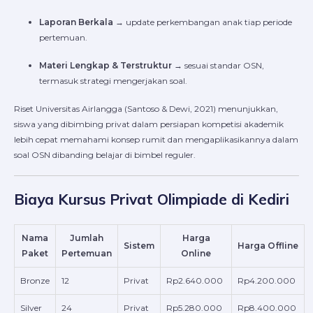
Laporan Berkala
→ update perkembangan anak tiap periode
pertemuan.
Materi Lengkap & Terstruktur
→ sesuai standar OSN,
termasuk strategi mengerjakan soal.
Riset Universitas Airlangga (Santoso & Dewi, 2021) menunjukkan,
siswa yang dibimbing privat dalam persiapan kompetisi akademik
lebih cepat memahami konsep rumit dan mengaplikasikannya dalam
soal OSN dibanding belajar di bimbel reguler.
Biaya Kursus Privat Olimpiade di Kediri
Nama
Jumlah
Harga
Sistem
Harga Offline
Paket
Pertemuan
Online
Bronze
12
Privat
Rp2.640.000
Rp4.200.000
Silver
24
Privat
Rp5.280.000
Rp8.400.000