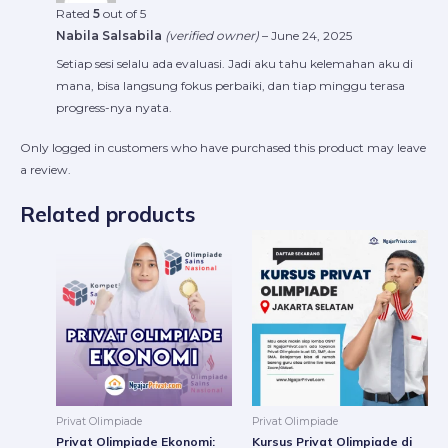
Rated
5
out of 5
Nabila Salsabila
(verified owner)
–
June 24, 2025
Setiap sesi selalu ada evaluasi. Jadi aku tahu kelemahan aku di
mana, bisa langsung fokus perbaiki, dan tiap minggu terasa
progress-nya nyata.
Only logged in customers who have purchased this product may leave
a review.
Related products
Price
Price
This
This
range:
range:
product
produ
Rp220.000
Rp22
through
throu
has
has
Rp16.800.000
Rp16.
multiple
multip
variants.
varian
The
The
options
option
may
may
be
be
Privat Olimpiade
Privat Olimpiade
chosen
chose
Privat Olimpiade Ekonomi:
Kursus Privat Olimpiade di