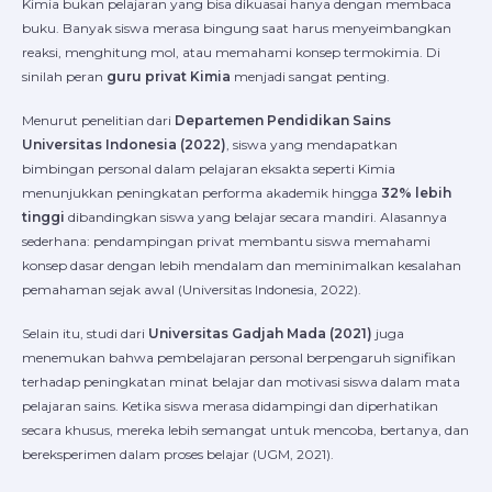
Kimia bukan pelajaran yang bisa dikuasai hanya dengan membaca
buku. Banyak siswa merasa bingung saat harus menyeimbangkan
reaksi, menghitung mol, atau memahami konsep termokimia. Di
sinilah peran
guru privat Kimia
menjadi sangat penting.
Menurut penelitian dari
Departemen Pendidikan Sains
Universitas Indonesia (2022)
, siswa yang mendapatkan
bimbingan personal dalam pelajaran eksakta seperti Kimia
menunjukkan peningkatan performa akademik hingga
32% lebih
tinggi
dibandingkan siswa yang belajar secara mandiri. Alasannya
sederhana: pendampingan privat membantu siswa memahami
konsep dasar dengan lebih mendalam dan meminimalkan kesalahan
pemahaman sejak awal (Universitas Indonesia, 2022).
Selain itu, studi dari
Universitas Gadjah Mada (2021)
juga
menemukan bahwa pembelajaran personal berpengaruh signifikan
terhadap peningkatan minat belajar dan motivasi siswa dalam mata
pelajaran sains. Ketika siswa merasa didampingi dan diperhatikan
secara khusus, mereka lebih semangat untuk mencoba, bertanya, dan
bereksperimen dalam proses belajar (UGM, 2021).