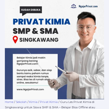
Skip
Guru
Price
to
Les
range:
content
Privat
Rp220.000
Kimia
through
di
Rp16.800.000
Singkawang
untuk
Siswa
SMP
&
SMA
–
Belajar
Bisa
Offline
atau
Online
di
NgajarPrivat.com!
Home
/
Sekolah
/
Kimia
/
Privat Kimia
/ Guru Les Privat Kimia di
quantity
Singkawang untuk Siswa SMP & SMA – Belajar Bisa Offline atau