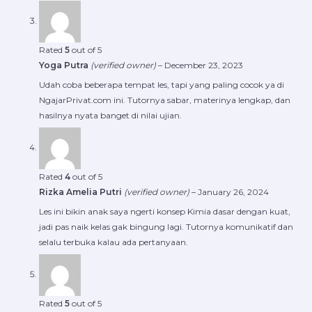
Rated
5
out of 5
Yoga Putra
(verified owner)
–
December 23, 2023
Udah coba beberapa tempat les, tapi yang paling cocok ya di
NgajarPrivat.com ini. Tutornya sabar, materinya lengkap, dan
hasilnya nyata banget di nilai ujian.
Rated
4
out of 5
Rizka Amelia Putri
(verified owner)
–
January 26, 2024
Les ini bikin anak saya ngerti konsep Kimia dasar dengan kuat,
jadi pas naik kelas gak bingung lagi. Tutornya komunikatif dan
selalu terbuka kalau ada pertanyaan.
Rated
5
out of 5