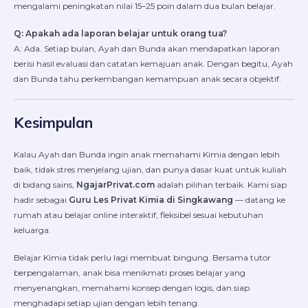
mengalami peningkatan nilai 15–25 poin dalam dua bulan belajar.
Q: Apakah ada laporan belajar untuk orang tua?
A: Ada. Setiap bulan, Ayah dan Bunda akan mendapatkan laporan
berisi hasil evaluasi dan catatan kemajuan anak. Dengan begitu, Ayah
dan Bunda tahu perkembangan kemampuan anak secara objektif.
Kesimpulan
Kalau Ayah dan Bunda ingin anak memahami Kimia dengan lebih
baik, tidak stres menjelang ujian, dan punya dasar kuat untuk kuliah
di bidang sains,
NgajarPrivat.com
adalah pilihan terbaik. Kami siap
hadir sebagai
Guru Les Privat Kimia di Singkawang
— datang ke
rumah atau belajar online interaktif, fleksibel sesuai kebutuhan
keluarga.
Belajar Kimia tidak perlu lagi membuat bingung. Bersama tutor
berpengalaman, anak bisa menikmati proses belajar yang
menyenangkan, memahami konsep dengan logis, dan siap
menghadapi setiap ujian dengan lebih tenang.