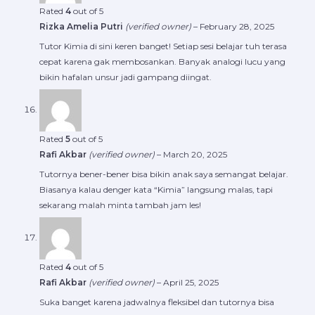
Rated
4
out of 5
Rizka Amelia Putri
(verified owner)
–
February 28, 2025
Tutor Kimia di sini keren banget! Setiap sesi belajar tuh terasa
cepat karena gak membosankan. Banyak analogi lucu yang
bikin hafalan unsur jadi gampang diingat.
Rated
5
out of 5
Rafi Akbar
(verified owner)
–
March 20, 2025
Tutornya bener-bener bisa bikin anak saya semangat belajar.
Biasanya kalau denger kata “Kimia” langsung malas, tapi
sekarang malah minta tambah jam les!
Rated
4
out of 5
Rafi Akbar
(verified owner)
–
April 25, 2025
Suka banget karena jadwalnya fleksibel dan tutornya bisa