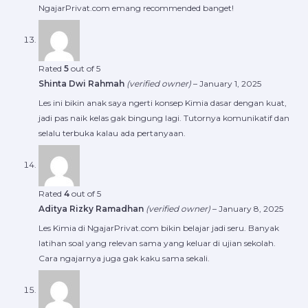
NgajarPrivat.com emang recommended banget!
Rated
5
out of 5
Shinta Dwi Rahmah
(verified owner)
–
January 1, 2025
Les ini bikin anak saya ngerti konsep Kimia dasar dengan kuat,
jadi pas naik kelas gak bingung lagi. Tutornya komunikatif dan
selalu terbuka kalau ada pertanyaan.
Rated
4
out of 5
Aditya Rizky Ramadhan
(verified owner)
–
January 8, 2025
Les Kimia di NgajarPrivat.com bikin belajar jadi seru. Banyak
latihan soal yang relevan sama yang keluar di ujian sekolah.
Cara ngajarnya juga gak kaku sama sekali.