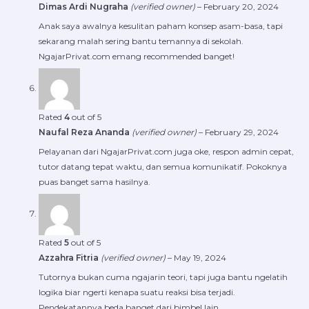
Dimas Ardi Nugraha
(verified owner)
–
February 20, 2024
Anak saya awalnya kesulitan paham konsep asam-basa, tapi
sekarang malah sering bantu temannya di sekolah.
NgajarPrivat.com emang recommended banget!
Rated
4
out of 5
Naufal Reza Ananda
(verified owner)
–
February 29, 2024
Pelayanan dari NgajarPrivat.com juga oke, respon admin cepat,
tutor datang tepat waktu, dan semua komunikatif. Pokoknya
puas banget sama hasilnya.
Rated
5
out of 5
Azzahra Fitria
(verified owner)
–
May 19, 2024
Tutornya bukan cuma ngajarin teori, tapi juga bantu ngelatih
logika biar ngerti kenapa suatu reaksi bisa terjadi.
Pendekatannya beda banget dari bimbel lain.