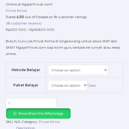
Online di NgajarPrivat.com!
Privat Kimia
Rated
4.50
out of 5 based on
18
customer ratings
(
18
customer reviews)
Rp
220.000
–
Rp
16.800.000
Butuh Guru Les Privat Kimia di Singkawang untuk siswa SMP dan
SMA? NgajarPrivat.com siap kirim guru terbaik ke rumah atau kelas
online
Metode Belajar
Paket Belajar
Clear
Konsultasi Via WhatsApp
SKU:
N/A
Category:
Privat Kimia
Description