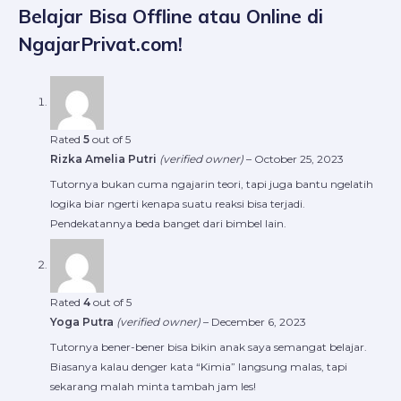
Belajar Bisa Offline atau Online di
NgajarPrivat.com!
Rated
5
out of 5
Rizka Amelia Putri
(verified owner)
–
October 25, 2023
Tutornya bukan cuma ngajarin teori, tapi juga bantu ngelatih
logika biar ngerti kenapa suatu reaksi bisa terjadi.
Pendekatannya beda banget dari bimbel lain.
Rated
4
out of 5
Yoga Putra
(verified owner)
–
December 6, 2023
Tutornya bener-bener bisa bikin anak saya semangat belajar.
Biasanya kalau denger kata “Kimia” langsung malas, tapi
sekarang malah minta tambah jam les!