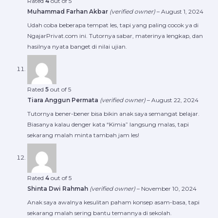
Rated
4
out of 5
Muhammad Farhan Akbar
(verified owner)
–
August 1, 2024
Udah coba beberapa tempat les, tapi yang paling cocok ya di
NgajarPrivat.com ini. Tutornya sabar, materinya lengkap, dan
hasilnya nyata banget di nilai ujian.
Rated
5
out of 5
Tiara Anggun Permata
(verified owner)
–
August 22, 2024
Tutornya bener-bener bisa bikin anak saya semangat belajar.
Biasanya kalau denger kata “Kimia” langsung malas, tapi
sekarang malah minta tambah jam les!
Rated
4
out of 5
Shinta Dwi Rahmah
(verified owner)
–
November 10, 2024
Anak saya awalnya kesulitan paham konsep asam-basa, tapi
sekarang malah sering bantu temannya di sekolah.