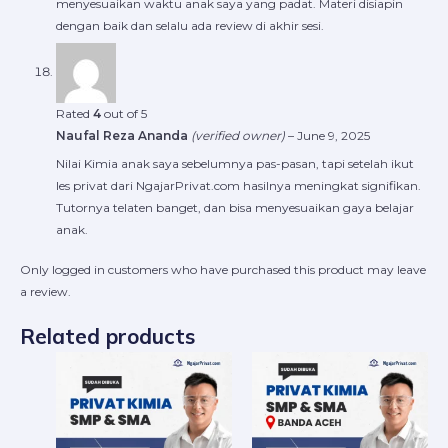
menyesuaikan waktu anak saya yang padat. Materi disiapin
dengan baik dan selalu ada review di akhir sesi.
Rated
4
out of 5
Naufal Reza Ananda
(verified owner)
–
June 9, 2025
Nilai Kimia anak saya sebelumnya pas-pasan, tapi setelah ikut
les privat dari NgajarPrivat.com hasilnya meningkat signifikan.
Tutornya telaten banget, dan bisa menyesuaikan gaya belajar
anak.
Only logged in customers who have purchased this product may leave
a review.
Related products
Price
Price
This
This
range:
range:
product
produ
Rp220.000
Rp22
through
throu
has
has
Rp16.800.000
Rp16.
multiple
multip