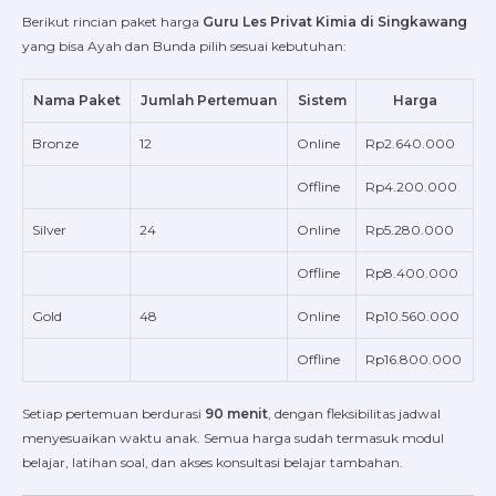
Berikut rincian paket harga
Guru Les Privat Kimia di Singkawang
yang bisa Ayah dan Bunda pilih sesuai kebutuhan:
Nama Paket
Jumlah Pertemuan
Sistem
Harga
Bronze
12
Online
Rp2.640.000
Offline
Rp4.200.000
Silver
24
Online
Rp5.280.000
Offline
Rp8.400.000
Gold
48
Online
Rp10.560.000
Offline
Rp16.800.000
Setiap pertemuan berdurasi
90 menit
, dengan fleksibilitas jadwal
menyesuaikan waktu anak. Semua harga sudah termasuk modul
belajar, latihan soal, dan akses konsultasi belajar tambahan.