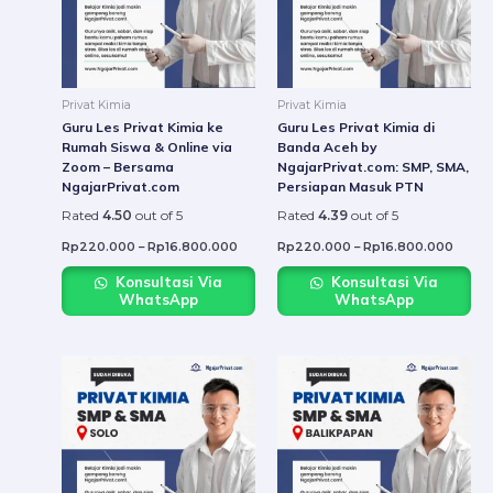
variants.
varian
The
The
options
option
may
may
be
be
Privat Kimia
Privat Kimia
chosen
chose
Guru Les Privat Kimia ke
Guru Les Privat Kimia di
on
on
Rumah Siswa & Online via
Banda Aceh by
Zoom – Bersama
NgajarPrivat.com: SMP, SMA,
the
the
NgajarPrivat.com
Persiapan Masuk PTN
product
produ
Rated
4.50
out of 5
Rated
4.39
out of 5
page
page
Rp
220.000
–
Rp
16.800.000
Rp
220.000
–
Rp
16.800.000
Konsultasi Via
Konsultasi Via
WhatsApp
WhatsApp
Price
Price
This
This
range:
range:
product
produ
Rp220.000
Rp22
through
throu
has
has
Rp16.800.000
Rp16.
multiple
multip
variants.
varian
The
The