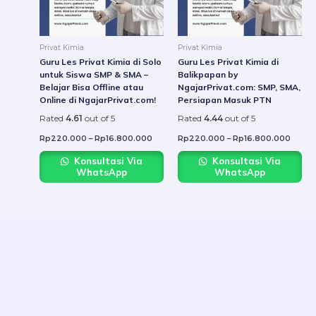
options
option
may
may
be
be
Privat Kimia
Privat Kimia
chosen
chose
Guru Les Privat Kimia di Solo
Guru Les Privat Kimia di
on
on
untuk Siswa SMP & SMA –
Balikpapan by
Belajar Bisa Offline atau
NgajarPrivat.com: SMP, SMA,
the
the
Online di NgajarPrivat.com!
Persiapan Masuk PTN
product
produ
Rated
4.61
out of 5
Rated
4.44
out of 5
page
page
Rp
220.000
–
Rp
16.800.000
Rp
220.000
–
Rp
16.800.000
Konsultasi Via
Konsultasi Via
WhatsApp
WhatsApp