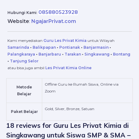
085880523928
Hubungi Kami
:
Website
:
NgajarPrivat.com
Kami menyediakan
Guru Les Privat Kimia
untuk Wilayah
Samarinda
•
Balikpapan
•
Pontianak
•
Banjarmasin
•
Palangkaraya
•
Banjarbaru
•
Tarakan
•
Singkawang
•
Bontang
•
Tanjung Selor
atau bisa juga ambil
Les Privat Kimia Online
Offline Guru ke Rumah Siswa, Online via
Metode
Zoom
Belajar
Gold, Silver, Bronze, Satuan
Paket Belajar
18 reviews for
Guru Les Privat Kimia di
Singkawang untuk Siswa SMP & SMA –