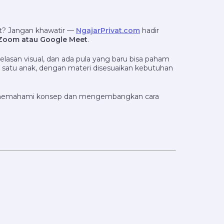
at? Jangan khawatir —
NgajarPrivat.com
hadir
a Zoom atau Google Meet
.
elasan visual, dan ada pula yang baru bisa paham
k satu anak, dengan materi disesuaikan kebutuhan
enar memahami konsep dan mengembangkan cara