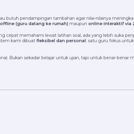
tau butuh pendampingan tambahan agar nilai-nilainya meningk
offline (guru datang ke rumah)
maupun
online interaktif vi
ng cepat memahami lewat latihan soal, ada yang lebih suka penj
sistem kami dibuat
fleksibel dan personal
: satu guru fokus untu
rsonal. Bukan sekadar belajar untuk ujian, tapi untuk benar-b