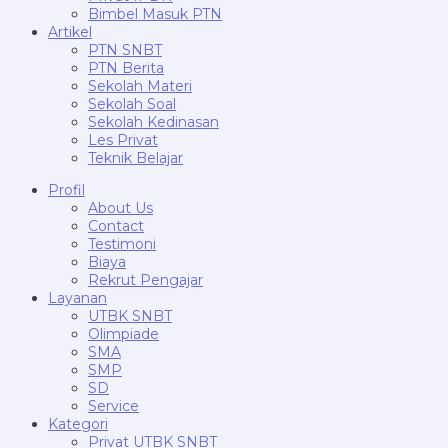
Bimbel Masuk PTN
Artikel
PTN SNBT
PTN Berita
Sekolah Materi
Sekolah Soal
Sekolah Kedinasan
Les Privat
Teknik Belajar
Profil
About Us
Contact
Testimoni
Biaya
Rekrut Pengajar
Layanan
UTBK SNBT
Olimpiade
SMA
SMP
SD
Service
Kategori
Privat UTBK SNBT