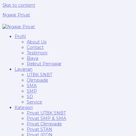
Skip to content
Ngajar Privat
Profil
About Us
Contact
Testimoni
Biaya
Rekrut Pengajar
Layanan
UTBK SNBT
Olimpiade
SMA
SMP
SD
Service
Kategori
Privat UTBK SNBT
Privat SMP & SMA
Privat Olimpiade
Privat STAN
Privat IPDN