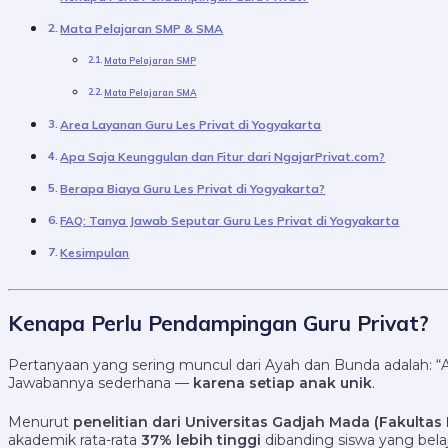
Mata Pelajaran SMP & SMA
Mata Pelajaran SMP
Mata Pelajaran SMA
Area Layanan Guru Les Privat di Yogyakarta
Apa Saja Keunggulan dan Fitur dari NgajarPrivat.com?
Berapa Biaya Guru Les Privat di Yogyakarta?
FAQ: Tanya Jawab Seputar Guru Les Privat di Yogyakarta
Kesimpulan
Kenapa Perlu Pendampingan Guru Privat?
Pertanyaan yang sering muncul dari Ayah dan Bunda adalah: “A
Jawabannya sederhana —
karena setiap anak unik
.
Menurut
penelitian dari Universitas Gadjah Mada (Fakultas 
akademik rata-rata
37% lebih tinggi
dibanding siswa yang belaj