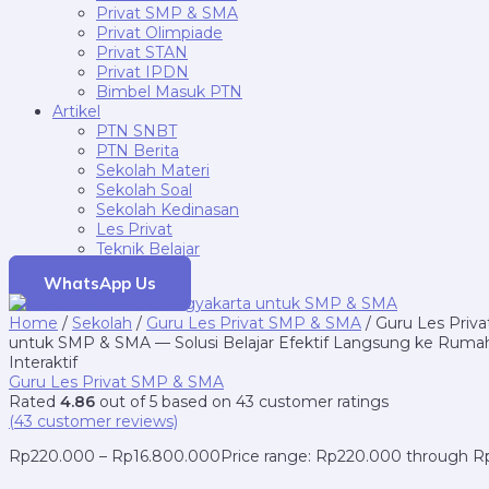
Privat SMP & SMA
Privat Olimpiade
Privat STAN
Privat IPDN
Bimbel Masuk PTN
Artikel
PTN SNBT
PTN Berita
Sekolah Materi
Sekolah Soal
Sekolah Kedinasan
Les Privat
Teknik Belajar
WhatsApp Us
Home
/
Sekolah
/
Guru Les Privat SMP & SMA
/ Guru Les Priva
untuk SMP & SMA — Solusi Belajar Efektif Langsung ke Rumah
Interaktif
Guru Les Privat SMP & SMA
Rated
4.86
out of 5 based on
43
customer ratings
(
43
customer reviews)
Rp
220.000
–
Rp
16.800.000
Price range: Rp220.000 through 