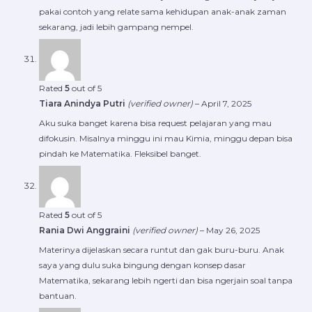
pakai contoh yang relate sama kehidupan anak-anak zaman
sekarang, jadi lebih gampang nempel.
Rated
5
out of 5
Tiara Anindya Putri
(verified owner)
–
April 7, 2025
Aku suka banget karena bisa request pelajaran yang mau
difokusin. Misalnya minggu ini mau Kimia, minggu depan bisa
pindah ke Matematika. Fleksibel banget.
Rated
5
out of 5
Rania Dwi Anggraini
(verified owner)
–
May 26, 2025
Materinya dijelaskan secara runtut dan gak buru-buru. Anak
saya yang dulu suka bingung dengan konsep dasar
Matematika, sekarang lebih ngerti dan bisa ngerjain soal tanpa
bantuan.