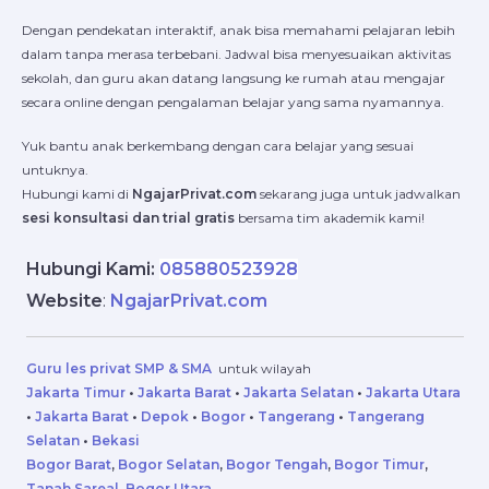
Dengan pendekatan interaktif, anak bisa memahami pelajaran lebih
dalam tanpa merasa terbebani. Jadwal bisa menyesuaikan aktivitas
sekolah, dan guru akan datang langsung ke rumah atau mengajar
secara online dengan pengalaman belajar yang sama nyamannya.
Yuk bantu anak berkembang dengan cara belajar yang sesuai
untuknya.
Hubungi kami di
NgajarPrivat.com
sekarang juga untuk jadwalkan
sesi konsultasi dan trial gratis
bersama tim akademik kami!
Hubungi Kami:
085880523928
Website
:
NgajarPrivat.com
Guru les privat SMP & SMA
untuk wilayah
Jakarta Timur
•
Jakarta Barat
•
Jakarta Selatan
•
Jakarta Utara
•
Jakarta Barat
•
Depok
•
Bogor
•
Tangerang
•
Tangerang
Selatan
•
Bekasi
Bogor Barat
,
Bogor Selatan
,
Bogor Tengah
,
Bogor Timur
,
Tanah Sareal
,
Bogor Utara