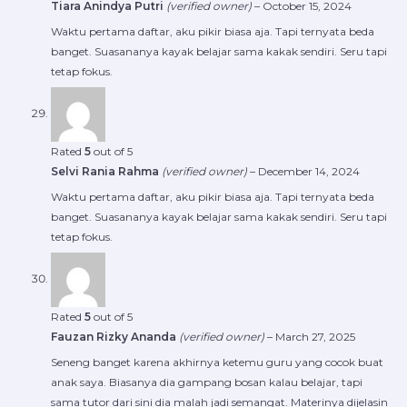
Tiara Anindya Putri
(verified owner)
–
October 15, 2024
Waktu pertama daftar, aku pikir biasa aja. Tapi ternyata beda
banget. Suasananya kayak belajar sama kakak sendiri. Seru tapi
tetap fokus.
Rated
5
out of 5
Selvi Rania Rahma
(verified owner)
–
December 14, 2024
Waktu pertama daftar, aku pikir biasa aja. Tapi ternyata beda
banget. Suasananya kayak belajar sama kakak sendiri. Seru tapi
tetap fokus.
Rated
5
out of 5
Fauzan Rizky Ananda
(verified owner)
–
March 27, 2025
Seneng banget karena akhirnya ketemu guru yang cocok buat
anak saya. Biasanya dia gampang bosan kalau belajar, tapi
sama tutor dari sini dia malah jadi semangat. Materinya dijelasin