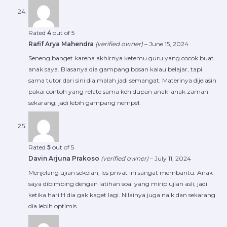
Rated
4
out of 5
Rafif Arya Mahendra
(verified owner)
–
June 15, 2024
Seneng banget karena akhirnya ketemu guru yang cocok buat
anak saya. Biasanya dia gampang bosan kalau belajar, tapi
sama tutor dari sini dia malah jadi semangat. Materinya dijelasin
pakai contoh yang relate sama kehidupan anak-anak zaman
sekarang, jadi lebih gampang nempel.
Rated
5
out of 5
Davin Arjuna Prakoso
(verified owner)
–
July 11, 2024
Menjelang ujian sekolah, les privat ini sangat membantu. Anak
saya dibimbing dengan latihan soal yang mirip ujian asli, jadi
ketika hari H dia gak kaget lagi. Nilainya juga naik dan sekarang
dia lebih optimis.