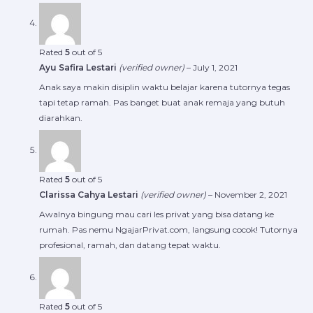
Rated
5
out of 5
Ayu Safira Lestari
(verified owner)
–
July 1, 2021
Anak saya makin disiplin waktu belajar karena tutornya tegas
tapi tetap ramah. Pas banget buat anak remaja yang butuh
diarahkan.
Rated
5
out of 5
Clarissa Cahya Lestari
(verified owner)
–
November 2, 2021
Awalnya bingung mau cari les privat yang bisa datang ke
rumah. Pas nemu NgajarPrivat.com, langsung cocok! Tutornya
profesional, ramah, dan datang tepat waktu.
Rated
5
out of 5