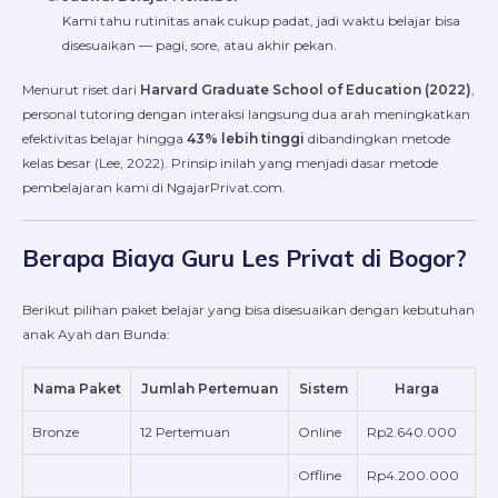
Kami tahu rutinitas anak cukup padat, jadi waktu belajar bisa
disesuaikan — pagi, sore, atau akhir pekan.
Menurut riset dari
Harvard Graduate School of Education (2022)
,
personal tutoring dengan interaksi langsung dua arah meningkatkan
efektivitas belajar hingga
43% lebih tinggi
dibandingkan metode
kelas besar (Lee, 2022). Prinsip inilah yang menjadi dasar metode
pembelajaran kami di NgajarPrivat.com.
Berapa Biaya Guru Les Privat di Bogor?
Berikut pilihan paket belajar yang bisa disesuaikan dengan kebutuhan
anak Ayah dan Bunda:
Nama Paket
Jumlah Pertemuan
Sistem
Harga
Bronze
12 Pertemuan
Online
Rp2.640.000
Offline
Rp4.200.000