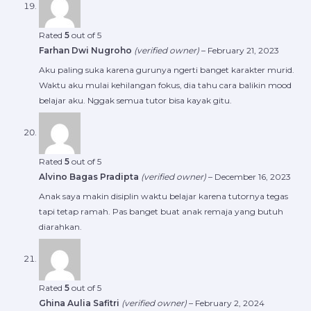
Rated
5
out of 5
Farhan Dwi Nugroho
(verified owner)
–
February 21, 2023
Aku paling suka karena gurunya ngerti banget karakter murid.
Waktu aku mulai kehilangan fokus, dia tahu cara balikin mood
belajar aku. Nggak semua tutor bisa kayak gitu.
Rated
5
out of 5
Alvino Bagas Pradipta
(verified owner)
–
December 16, 2023
Anak saya makin disiplin waktu belajar karena tutornya tegas
tapi tetap ramah. Pas banget buat anak remaja yang butuh
diarahkan.
Rated
5
out of 5
Ghina Aulia Safitri
(verified owner)
–
February 2, 2024