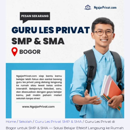
Skip
Guru
Price
to
Les
range:
content
Privat
Rp220.000
di
through
Bogor
Rp16.800.000
untuk
SMP
&
SMA
—
Solusi
Belajar
Efektif
Langsung
ke
Rumah
atau
Online
Interaktif
Home
/
Sekolah
/
Guru Les Privat SMP & SMA
/ Guru Les Privat di
quantity
Bogor untuk SMP & SMA — Solusi Belajar Efektif Langsung ke Rumah