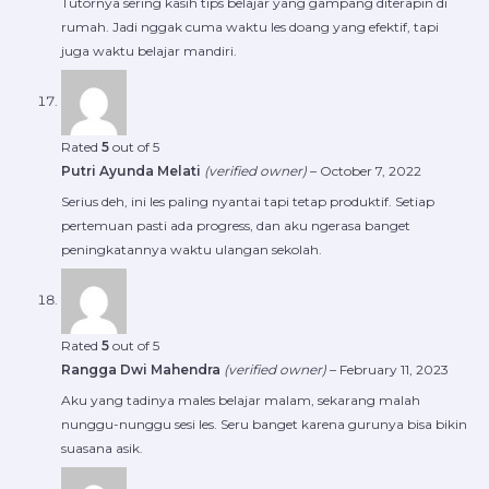
Tutornya sering kasih tips belajar yang gampang diterapin di
rumah. Jadi nggak cuma waktu les doang yang efektif, tapi
juga waktu belajar mandiri.
Rated
5
out of 5
Putri Ayunda Melati
(verified owner)
–
October 7, 2022
Serius deh, ini les paling nyantai tapi tetap produktif. Setiap
pertemuan pasti ada progress, dan aku ngerasa banget
peningkatannya waktu ulangan sekolah.
Rated
5
out of 5
Rangga Dwi Mahendra
(verified owner)
–
February 11, 2023
Aku yang tadinya males belajar malam, sekarang malah
nunggu-nunggu sesi les. Seru banget karena gurunya bisa bikin
suasana asik.