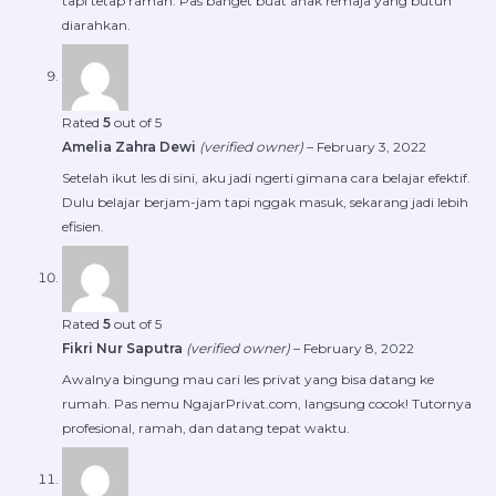
tapi tetap ramah. Pas banget buat anak remaja yang butuh
diarahkan.
Rated
5
out of 5
Amelia Zahra Dewi
(verified owner)
–
February 3, 2022
Setelah ikut les di sini, aku jadi ngerti gimana cara belajar efektif.
Dulu belajar berjam-jam tapi nggak masuk, sekarang jadi lebih
efisien.
Rated
5
out of 5
Fikri Nur Saputra
(verified owner)
–
February 8, 2022
Awalnya bingung mau cari les privat yang bisa datang ke
rumah. Pas nemu NgajarPrivat.com, langsung cocok! Tutornya
profesional, ramah, dan datang tepat waktu.