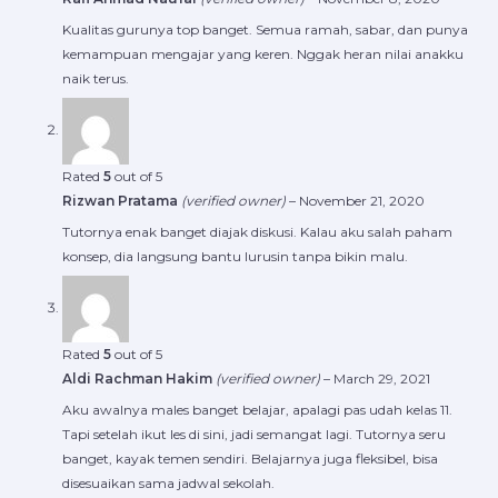
Kualitas gurunya top banget. Semua ramah, sabar, dan punya
kemampuan mengajar yang keren. Nggak heran nilai anakku
naik terus.
Rated
5
out of 5
Rizwan Pratama
(verified owner)
–
November 21, 2020
Tutornya enak banget diajak diskusi. Kalau aku salah paham
konsep, dia langsung bantu lurusin tanpa bikin malu.
Rated
5
out of 5
Aldi Rachman Hakim
(verified owner)
–
March 29, 2021
Aku awalnya males banget belajar, apalagi pas udah kelas 11.
Tapi setelah ikut les di sini, jadi semangat lagi. Tutornya seru
banget, kayak temen sendiri. Belajarnya juga fleksibel, bisa
disesuaikan sama jadwal sekolah.