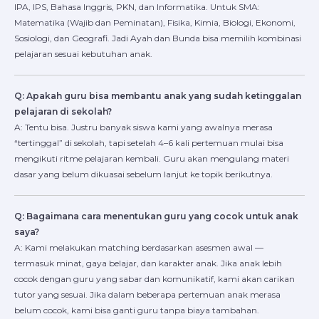
IPA, IPS, Bahasa Inggris, PKN, dan Informatika. Untuk SMA:
Matematika (Wajib dan Peminatan), Fisika, Kimia, Biologi, Ekonomi,
Sosiologi, dan Geografi. Jadi Ayah dan Bunda bisa memilih kombinasi
pelajaran sesuai kebutuhan anak.
Q: Apakah guru bisa membantu anak yang sudah ketinggalan
pelajaran di sekolah?
A: Tentu bisa. Justru banyak siswa kami yang awalnya merasa
“tertinggal” di sekolah, tapi setelah 4–6 kali pertemuan mulai bisa
mengikuti ritme pelajaran kembali. Guru akan mengulang materi
dasar yang belum dikuasai sebelum lanjut ke topik berikutnya.
Q: Bagaimana cara menentukan guru yang cocok untuk anak
saya?
A: Kami melakukan matching berdasarkan asesmen awal —
termasuk minat, gaya belajar, dan karakter anak. Jika anak lebih
cocok dengan guru yang sabar dan komunikatif, kami akan carikan
tutor yang sesuai. Jika dalam beberapa pertemuan anak merasa
belum cocok, kami bisa ganti guru tanpa biaya tambahan.