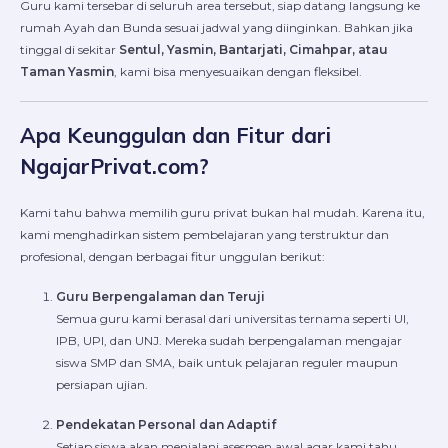
Guru kami tersebar di seluruh area tersebut, siap datang langsung ke
rumah Ayah dan Bunda sesuai jadwal yang diinginkan. Bahkan jika
tinggal di sekitar
Sentul, Yasmin, Bantarjati, Cimahpar, atau
Taman Yasmin
, kami bisa menyesuaikan dengan fleksibel.
Apa Keunggulan dan Fitur dari
NgajarPrivat.com?
Kami tahu bahwa memilih guru privat bukan hal mudah. Karena itu,
kami menghadirkan sistem pembelajaran yang terstruktur dan
profesional, dengan berbagai fitur unggulan berikut:
Guru Berpengalaman dan Teruji
Semua guru kami berasal dari universitas ternama seperti UI,
IPB, UPI, dan UNJ. Mereka sudah berpengalaman mengajar
siswa SMP dan SMA, baik untuk pelajaran reguler maupun
persiapan ujian.
Pendekatan Personal dan Adaptif
Setiap siswa akan menjalani asesmen awal agar kami tahu