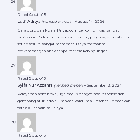
Rated
4
out of 5
Lutfi Aditya
(verified owner)
–
August 14, 2024
Cara guru dari NgajarPrivat.com berkomunikasi sangat
profesional. Selalu memberikan update, progress, dan catatan
setiap sesi. Ini sangat membantu saya memantau
perkembangan anak tanpa merasa kebingungan.
Rated
5
out of 5
Syifa Nur Azzahra
(verified owner)
–
September 8, 2024
Pelayanan adminnya juga bagus banget, fast response dan
gampang atur jadwal. Bahkan kalau mau reschedule dadakan,
tetap diusahain solusinya.
Rated
5
out of 5