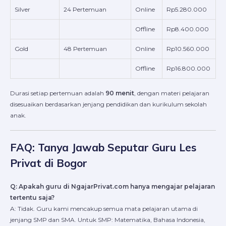
Silver
24 Pertemuan
Online
Rp5.280.000
Offline
Rp8.400.000
Gold
48 Pertemuan
Online
Rp10.560.000
Offline
Rp16.800.000
Durasi setiap pertemuan adalah
90 menit
, dengan materi pelajaran
disesuaikan berdasarkan jenjang pendidikan dan kurikulum sekolah
anak.
FAQ: Tanya Jawab Seputar Guru Les
Privat di Bogor
Q: Apakah guru di NgajarPrivat.com hanya mengajar pelajaran
tertentu saja?
A: Tidak. Guru kami mencakup semua mata pelajaran utama di
jenjang SMP dan SMA. Untuk SMP: Matematika, Bahasa Indonesia,