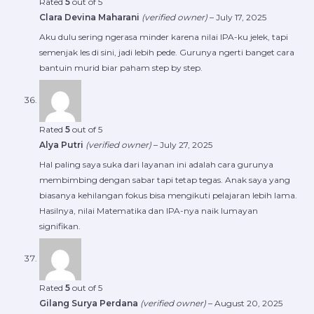
Rated
5
out of 5
Clara Devina Maharani
(verified owner)
–
July 17, 2025
Aku dulu sering ngerasa minder karena nilai IPA-ku jelek, tapi
semenjak les di sini, jadi lebih pede. Gurunya ngerti banget cara
bantuin murid biar paham step by step.
Rated
5
out of 5
Alya Putri
(verified owner)
–
July 27, 2025
Hal paling saya suka dari layanan ini adalah cara gurunya
membimbing dengan sabar tapi tetap tegas. Anak saya yang
biasanya kehilangan fokus bisa mengikuti pelajaran lebih lama.
Hasilnya, nilai Matematika dan IPA-nya naik lumayan
signifikan.
Rated
5
out of 5
Gilang Surya Perdana
(verified owner)
–
August 20, 2025