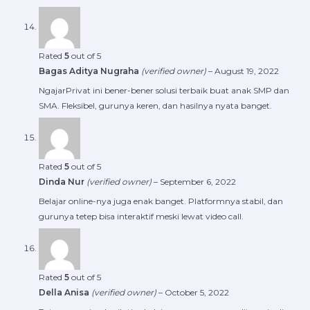
Rated
5
out of 5
Bagas Aditya Nugraha
(verified owner)
–
August 19, 2022
NgajarPrivat ini bener-bener solusi terbaik buat anak SMP dan
SMA. Fleksibel, gurunya keren, dan hasilnya nyata banget.
Rated
5
out of 5
Dinda Nur
(verified owner)
–
September 6, 2022
Belajar online-nya juga enak banget. Platformnya stabil, dan
gurunya tetep bisa interaktif meski lewat video call.
Rated
5
out of 5
Della Anisa
(verified owner)
–
October 5, 2022