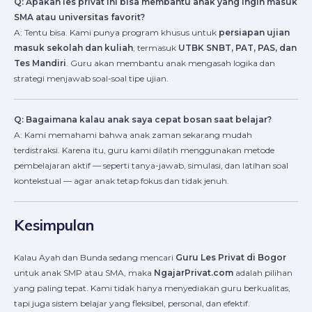
Q: Apakah les privat ini bisa membantu anak yang ingin masuk
SMA atau universitas favorit?
A: Tentu bisa. Kami punya program khusus untuk
persiapan ujian
masuk sekolah dan kuliah
, termasuk
UTBK SNBT, PAT, PAS, dan
Tes Mandiri
. Guru akan membantu anak mengasah logika dan
strategi menjawab soal-soal tipe ujian.
Q: Bagaimana kalau anak saya cepat bosan saat belajar?
A: Kami memahami bahwa anak zaman sekarang mudah
terdistraksi. Karena itu, guru kami dilatih menggunakan metode
pembelajaran aktif — seperti tanya-jawab, simulasi, dan latihan soal
kontekstual — agar anak tetap fokus dan tidak jenuh.
Kesimpulan
Kalau Ayah dan Bunda sedang mencari
Guru Les Privat di Bogor
untuk anak SMP atau SMA, maka
NgajarPrivat.com
adalah pilihan
yang paling tepat. Kami tidak hanya menyediakan guru berkualitas,
tapi juga sistem belajar yang fleksibel, personal, dan efektif.