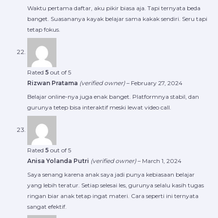
Waktu pertama daftar, aku pikir biasa aja. Tapi ternyata beda
banget. Suasananya kayak belajar sama kakak sendiri. Seru tapi
tetap fokus.
Rated
5
out of 5
Rizwan Pratama
(verified owner)
–
February 27, 2024
Belajar online-nya juga enak banget. Platformnya stabil, dan
gurunya tetep bisa interaktif meski lewat video call.
Rated
5
out of 5
Anisa Yolanda Putri
(verified owner)
–
March 1, 2024
Saya senang karena anak saya jadi punya kebiasaan belajar
yang lebih teratur. Setiap selesai les, gurunya selalu kasih tugas
ringan biar anak tetap ingat materi. Cara seperti ini ternyata
sangat efektif.