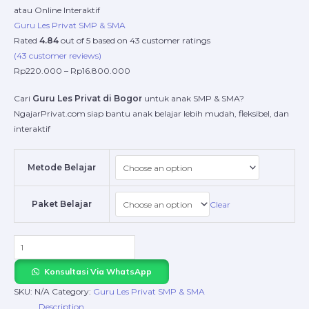
atau Online Interaktif
Guru Les Privat SMP & SMA
Rated
4.84
out of 5 based on
43
customer ratings
(
43
customer reviews)
Rp
220.000
–
Rp
16.800.000
Cari
Guru Les Privat di Bogor
untuk anak SMP & SMA?
NgajarPrivat.com siap bantu anak belajar lebih mudah, fleksibel, dan
interaktif
Metode Belajar
Paket Belajar
Clear
Konsultasi Via WhatsApp
SKU:
N/A
Category:
Guru Les Privat SMP & SMA
Description