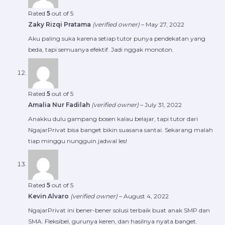
Rated
5
out of 5
Zaky Rizqi Pratama
(verified owner)
–
May 27, 2022
Aku paling suka karena setiap tutor punya pendekatan yang
beda, tapi semuanya efektif. Jadi nggak monoton.
Rated
5
out of 5
Amalia Nur Fadilah
(verified owner)
–
July 31, 2022
Anakku dulu gampang bosen kalau belajar, tapi tutor dari
NgajarPrivat bisa banget bikin suasana santai. Sekarang malah
tiap minggu nungguin jadwal les!
Rated
5
out of 5
Kevin Alvaro
(verified owner)
–
August 4, 2022
NgajarPrivat ini bener-bener solusi terbaik buat anak SMP dan
SMA. Fleksibel, gurunya keren, dan hasilnya nyata banget.