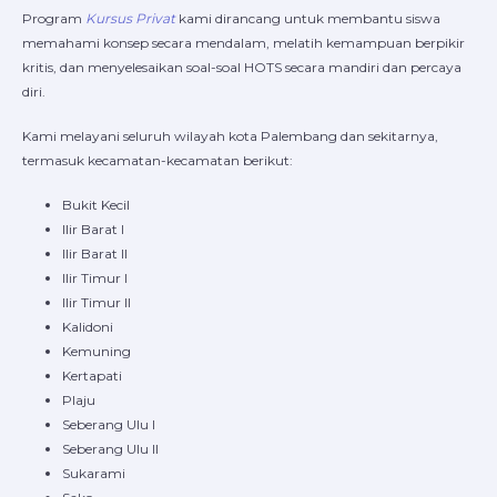
Program
Kursus Privat
kami dirancang untuk membantu siswa
memahami konsep secara mendalam, melatih kemampuan berpikir
kritis, dan menyelesaikan soal-soal HOTS secara mandiri dan percaya
diri.
Kami melayani seluruh wilayah kota Palembang dan sekitarnya,
termasuk kecamatan-kecamatan berikut:
Bukit Kecil
Ilir Barat I
Ilir Barat II
Ilir Timur I
Ilir Timur II
Kalidoni
Kemuning
Kertapati
Plaju
Seberang Ulu I
Seberang Ulu II
Sukarami