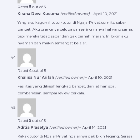
Rated
5
out of 5
Kirana Dewi Kusuma
(verified owner)
–
April 10, 2021
Yang aku kagumi, tutor-tutor di NgajarPrivat.com itu sabar
banget. Aku orangnya pelupa dan sering nanya hal yang sama,
tapi mereka tetap sabar dan gak pernah marah. Ini bikin aku
nyaman dan makin semangat belajar.
Rated
4
out of 5
Khalisa Nur Arifah
(verified owner)
–
April 10, 2021
Fasilitas yang dikasih lengkap banget, dari latihan soal,
pembahasan, sampai review berkala.
Rated
5
out of 5
Aditia Prasetya
(verified owner)
–
April 14, 2021
Kakak tutor di NgajarPrivat ngajarnya gak bikin tegang. Serasa