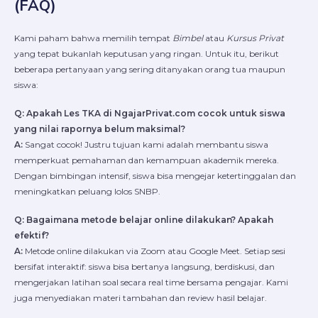
(FAQ)
Kami paham bahwa memilih tempat
Bimbel
atau
Kursus Privat
yang tepat bukanlah keputusan yang ringan. Untuk itu, berikut
beberapa pertanyaan yang sering ditanyakan orang tua maupun
siswa:
Q: Apakah Les TKA di NgajarPrivat.com cocok untuk siswa
yang nilai rapornya belum maksimal?
A:
Sangat cocok! Justru tujuan kami adalah membantu siswa
memperkuat pemahaman dan kemampuan akademik mereka.
Dengan bimbingan intensif, siswa bisa mengejar ketertinggalan dan
meningkatkan peluang lolos SNBP.
Q: Bagaimana metode belajar online dilakukan? Apakah
efektif?
A:
Metode online dilakukan via Zoom atau Google Meet. Setiap sesi
bersifat interaktif: siswa bisa bertanya langsung, berdiskusi, dan
mengerjakan latihan soal secara real time bersama pengajar. Kami
juga menyediakan materi tambahan dan review hasil belajar.