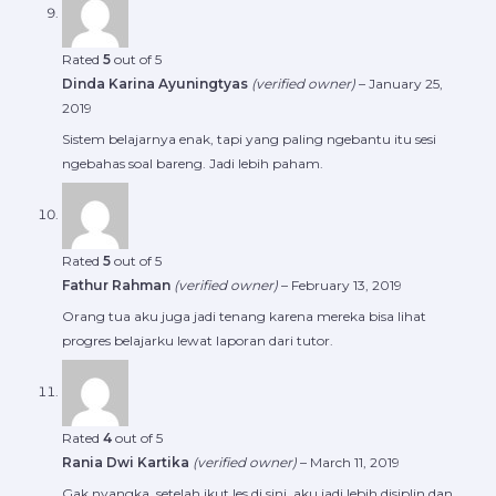
Rated
5
out of 5
Dinda Karina Ayuningtyas
(verified owner)
–
January 25,
2019
Sistem belajarnya enak, tapi yang paling ngebantu itu sesi
ngebahas soal bareng. Jadi lebih paham.
Rated
5
out of 5
Fathur Rahman
(verified owner)
–
February 13, 2019
Orang tua aku juga jadi tenang karena mereka bisa lihat
progres belajarku lewat laporan dari tutor.
Rated
4
out of 5
Rania Dwi Kartika
(verified owner)
–
March 11, 2019
Gak nyangka, setelah ikut les di sini, aku jadi lebih disiplin dan