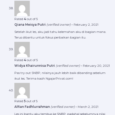
Rated
4
out of 5
Qiana Meisya Putri
(verified owner)
–
February 2, 2021
Setelah ikut les, aku jadi tahu kelemahan aku di bagian mana.
Terus dibantu untuk fokus perbaikan bagian itu.
Rated
4
out of 5
Widya Khairunnisa Putri
(verified owner)
–
February 20, 2021
Pas try out SNBP, nilainya jauh lebih baik dibanding sebelum
ikut les. Terima kasih NgajarPrivat.com!
Rated
5
out of 5
Alfian Fadhlurrahman
(verified owner)
–
March 2, 2021
Les ini bantu aku tembus ke SNBP, padahal sebelumnya nilai