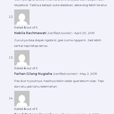
terjadwal. Tadinya belajar suka dadakan, sekarang lebih teratur.
Rated
4
out of 5
Nabila Rachmawati
(verified owner)
–
April 20, 2019
Gurunya bisa diajak ngobrol, gak cuma ngajarin. Jadi lebih
santai tapi tetap serius.
Rated
4
out of 5
Farhan Gilang Nugraha
(verified owner)
–
May 2, 2019
Pas ikut tryoutnya, hasilnya bikin sadar gue belum siap. Tapi
dari situ jadi tahu kelemahan.
Rated
4
out of 5