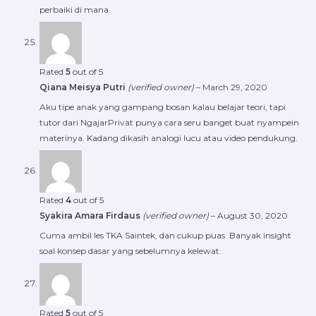
perbaiki di mana.
Rated
5
out of 5
Qiana Meisya Putri
(verified owner)
–
March 29, 2020
Aku tipe anak yang gampang bosan kalau belajar teori, tapi
tutor dari NgajarPrivat punya cara seru banget buat nyampein
materinya. Kadang dikasih analogi lucu atau video pendukung.
Rated
4
out of 5
Syakira Amara Firdaus
(verified owner)
–
August 30, 2020
Cuma ambil les TKA Saintek, dan cukup puas. Banyak insight
soal konsep dasar yang sebelumnya kelewat.
Rated
5
out of 5