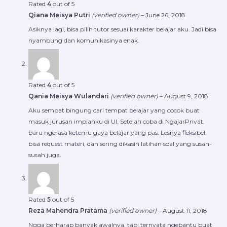
Rated
4
out of 5
Qiana Meisya Putri
(verified owner)
–
June 26, 2018
Asiknya lagi, bisa pilih tutor sesuai karakter belajar aku. Jadi bisa
nyambung dan komunikasinya enak.
Rated
4
out of 5
Qania Meisya Wulandari
(verified owner)
–
August 9, 2018
Aku sempat bingung cari tempat belajar yang cocok buat
masuk jurusan impianku di UI. Setelah coba di NgajarPrivat,
baru ngerasa ketemu gaya belajar yang pas. Lesnya fleksibel,
bisa request materi, dan sering dikasih latihan soal yang susah-
susah juga.
Rated
5
out of 5
Reza Mahendra Pratama
(verified owner)
–
August 11, 2018
Ngga berharap banyak awalnya, tapi ternyata ngebantu buat