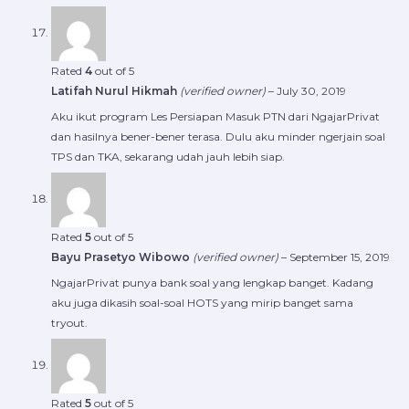
Rated
4
out of 5
Latifah Nurul Hikmah
(verified owner)
–
July 30, 2019
Aku ikut program Les Persiapan Masuk PTN dari NgajarPrivat
dan hasilnya bener-bener terasa. Dulu aku minder ngerjain soal
TPS dan TKA, sekarang udah jauh lebih siap.
Rated
5
out of 5
Bayu Prasetyo Wibowo
(verified owner)
–
September 15, 2019
NgajarPrivat punya bank soal yang lengkap banget. Kadang
aku juga dikasih soal-soal HOTS yang mirip banget sama
tryout.
Rated
5
out of 5