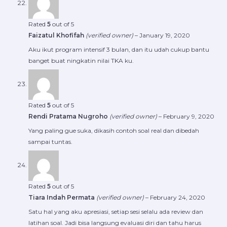
Rated
5
out of 5
Faizatul Khofifah
(verified owner)
–
January 19, 2020
Aku ikut program intensif 3 bulan, dan itu udah cukup bantu
banget buat ningkatin nilai TKA ku.
Rated
5
out of 5
Rendi Pratama Nugroho
(verified owner)
–
February 9, 2020
Yang paling gue suka, dikasih contoh soal real dan dibedah
sampai tuntas.
Rated
5
out of 5
Tiara Indah Permata
(verified owner)
–
February 24, 2020
Satu hal yang aku apresiasi, setiap sesi selalu ada review dan
latihan soal. Jadi bisa langsung evaluasi diri dan tahu harus