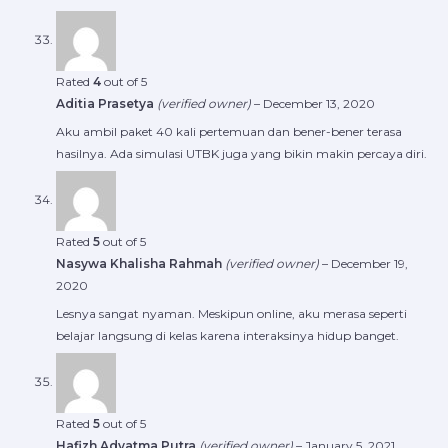
Rated
4
out of 5
Aditia Prasetya
(verified owner)
–
December 13, 2020
Aku ambil paket 40 kali pertemuan dan bener-bener terasa
hasilnya. Ada simulasi UTBK juga yang bikin makin percaya diri.
Rated
5
out of 5
Nasywa Khalisha Rahmah
(verified owner)
–
December 19,
2020
Lesnya sangat nyaman. Meskipun online, aku merasa seperti
belajar langsung di kelas karena interaksinya hidup banget.
Rated
5
out of 5
Hafizh Adyatma Putra
(verified owner)
–
January 5, 2021