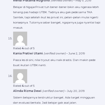
Rendi Pratama Nugroho
(verified owner)
–
May 9, 2019
Belajar di NgajarPrivat tuh bener-bener bikin aku ngerasa lebih
tenang pas hadapi UTBK. Tadinya aku gak pede sama TKA
Saintek, tapi setelah ikut les privat ini, pelan-pelan mulai ngerti
konsepnya. Tutornya sabar banget, ngajarnya juga nyantai tapi
masuk.
Rated
4
out of 5
Kania Pratiwi Utami
(verified owner)
–
June 2, 2019
Pasca les di sini, nilai tryout aku naik drastis. Dan makin pede
buat ikutan UTBK nanti.
Rated
4
out of 5
Alinda Rizma Dewi
(verified owner)
–
July 20, 2019
Sistem belajarnya terstruktur banget. Ada target mingguan
dan evaluasi berkala. Jadi belajar gak asal jalan.