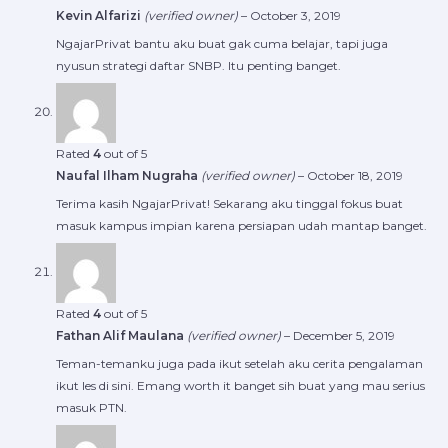
Kevin Alfarizi
(verified owner)
–
October 3, 2019
NgajarPrivat bantu aku buat gak cuma belajar, tapi juga
nyusun strategi daftar SNBP. Itu penting banget.
Rated
4
out of 5
Naufal Ilham Nugraha
(verified owner)
–
October 18, 2019
Terima kasih NgajarPrivat! Sekarang aku tinggal fokus buat
masuk kampus impian karena persiapan udah mantap banget.
Rated
4
out of 5
Fathan Alif Maulana
(verified owner)
–
December 5, 2019
Teman-temanku juga pada ikut setelah aku cerita pengalaman
ikut les di sini. Emang worth it banget sih buat yang mau serius
masuk PTN.