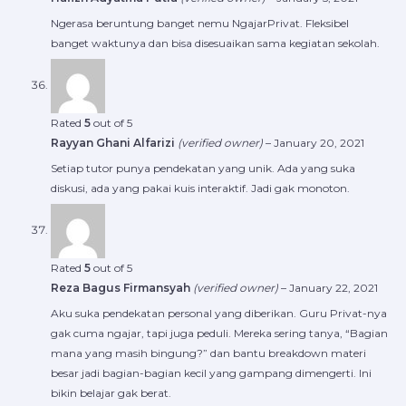
Ngerasa beruntung banget nemu NgajarPrivat. Fleksibel
banget waktunya dan bisa disesuaikan sama kegiatan sekolah.
Rated
5
out of 5
Rayyan Ghani Alfarizi
(verified owner)
–
January 20, 2021
Setiap tutor punya pendekatan yang unik. Ada yang suka
diskusi, ada yang pakai kuis interaktif. Jadi gak monoton.
Rated
5
out of 5
Reza Bagus Firmansyah
(verified owner)
–
January 22, 2021
Aku suka pendekatan personal yang diberikan. Guru Privat-nya
gak cuma ngajar, tapi juga peduli. Mereka sering tanya, “Bagian
mana yang masih bingung?” dan bantu breakdown materi
besar jadi bagian-bagian kecil yang gampang dimengerti. Ini
bikin belajar gak berat.