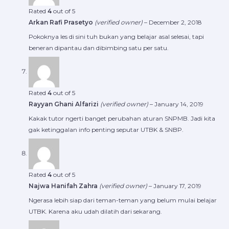
Rated
4
out of 5
Arkan Rafi Prasetyo
(verified owner)
–
December 2, 2018
Pokoknya les di sini tuh bukan yang belajar asal selesai, tapi
beneran dipantau dan dibimbing satu per satu.
Rated
4
out of 5
Rayyan Ghani Alfarizi
(verified owner)
–
January 14, 2019
Kakak tutor ngerti banget perubahan aturan SNPMB. Jadi kita
gak ketinggalan info penting seputar UTBK & SNBP.
Rated
4
out of 5
Najwa Hanifah Zahra
(verified owner)
–
January 17, 2019
Ngerasa lebih siap dari teman-teman yang belum mulai belajar
UTBK. Karena aku udah dilatih dari sekarang.