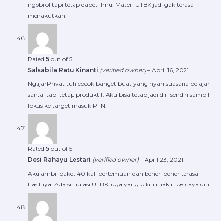
ngobrol tapi tetap dapet ilmu. Materi UTBK jadi gak terasa
menakutkan.
Rated
5
out of 5
Salsabila Ratu Kinanti
(verified owner)
–
April 16, 2021
NgajarPrivat tuh cocok banget buat yang nyari suasana belajar
santai tapi tetap produktif. Aku bisa tetap jadi diri sendiri sambil
fokus ke target masuk PTN.
Rated
5
out of 5
Desi Rahayu Lestari
(verified owner)
–
April 23, 2021
Aku ambil paket 40 kali pertemuan dan bener-bener terasa
hasilnya. Ada simulasi UTBK juga yang bikin makin percaya diri.