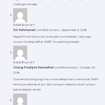
matengin konsep.
Rated
4
out of 5
Siti Rahmawati
(verified owner)
–
September 6, 2018
NgajarPrivat bantu aku buat gak cuma belajar, tapi juga
nyusun strategi daftar SNBP. Itu penting banget.
Rated
5
out of 5
Gilang Pradipta Ramadhan
(verified owner)
–
October 23,
2018
Gue sempat bingung mau mulai belajar dari mana buat SNBT.
Akhirnya coba les di sini, dan lumayan kebantu buat nyusun
jadwal belajar sendiri.