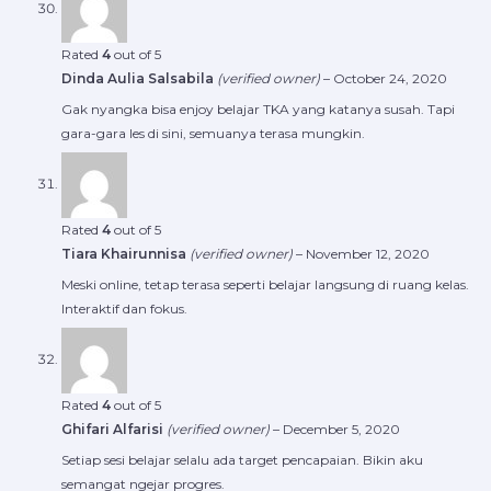
Rated
4
out of 5
Dinda Aulia Salsabila
(verified owner)
–
October 24, 2020
Gak nyangka bisa enjoy belajar TKA yang katanya susah. Tapi
gara-gara les di sini, semuanya terasa mungkin.
Rated
4
out of 5
Tiara Khairunnisa
(verified owner)
–
November 12, 2020
Meski online, tetap terasa seperti belajar langsung di ruang kelas.
Interaktif dan fokus.
Rated
4
out of 5
Ghifari Alfarisi
(verified owner)
–
December 5, 2020
Setiap sesi belajar selalu ada target pencapaian. Bikin aku
semangat ngejar progres.