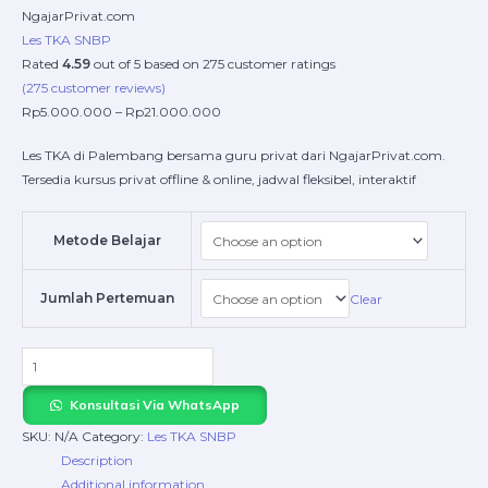
NgajarPrivat.com
Les TKA SNBP
Rated
4.59
out of 5 based on
275
customer ratings
(
275
customer reviews)
Rp
5.000.000
–
Rp
21.000.000
Les TKA di Palembang bersama guru privat dari NgajarPrivat.com.
Tersedia kursus privat offline & online, jadwal fleksibel, interaktif
Metode Belajar
Jumlah Pertemuan
Clear
Konsultasi Via WhatsApp
SKU:
N/A
Category:
Les TKA SNBP
Description
Additional information