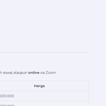
h siswa) ataupun
online
via Zoom.
Harga
000.000