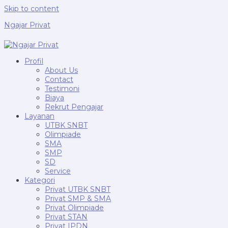
Skip to content
Ngajar Privat
Profil
About Us
Contact
Testimoni
Biaya
Rekrut Pengajar
Layanan
UTBK SNBT
Olimpiade
SMA
SMP
SD
Service
Kategori
Privat UTBK SNBT
Privat SMP & SMA
Privat Olimpiade
Privat STAN
Privat IPDN