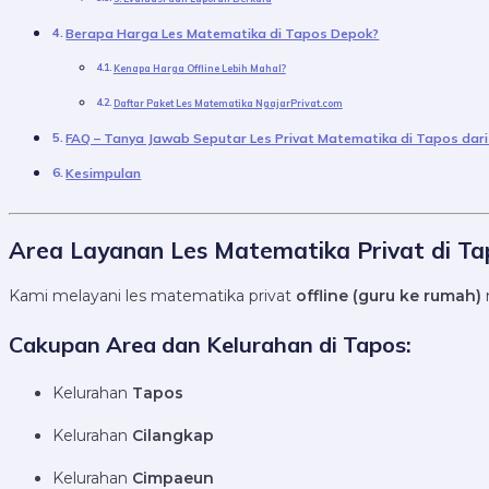
Berapa Harga Les Matematika di Tapos Depok?
Kenapa Harga Offline Lebih Mahal?
Daftar Paket Les Matematika NgajarPrivat.com
FAQ – Tanya Jawab Seputar Les Privat Matematika di Tapos dari
Kesimpulan
Area Layanan Les Matematika Privat di Ta
Kami melayani les matematika privat
offline (guru ke rumah)
Cakupan Area dan Kelurahan di Tapos:
Kelurahan
Tapos
Kelurahan
Cilangkap
Kelurahan
Cimpaeun