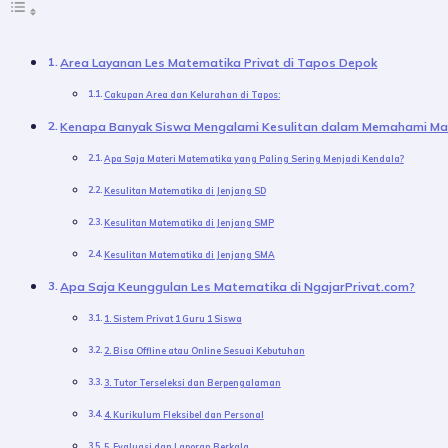
Area Layanan Les Matematika Privat di Tapos Depok
Cakupan Area dan Kelurahan di Tapos:
Kenapa Banyak Siswa Mengalami Kesulitan dalam Memahami M
Apa Saja Materi Matematika yang Paling Sering Menjadi Kendala?
Kesulitan Matematika di Jenjang SD
Kesulitan Matematika di Jenjang SMP
Kesulitan Matematika di Jenjang SMA
Apa Saja Keunggulan Les Matematika di NgajarPrivat.com?
1. Sistem Privat 1 Guru 1 Siswa
2. Bisa Offline atau Online Sesuai Kebutuhan
3. Tutor Terseleksi dan Berpengalaman
4. Kurikulum Fleksibel dan Personal
5. Evaluasi dan Laporan Berkala