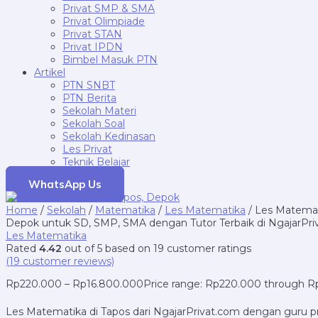
Privat SMP & SMA
Privat Olimpiade
Privat STAN
Privat IPDN
Bimbel Masuk PTN
Artikel
PTN SNBT
PTN Berita
Sekolah Materi
Sekolah Soal
Sekolah Kedinasan
Les Privat
Teknik Belajar
WhatsApp Us
Home
/
Sekolah
/
Matematika
/
Les Matematika
/ Les Matemat
Depok untuk SD, SMP, SMA dengan Tutor Terbaik di NgajarPri
Les Matematika
Rated
4.42
out of 5 based on
19
customer ratings
(
19
customer reviews)
Rp
220.000
–
Rp
16.800.000
Price range: Rp220.000 through 
Les Matematika di Tapos dari NgajarPrivat.com dengan guru pr