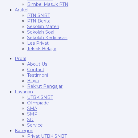
Bimbel Masuk PTN
Artikel
PTN SNBT
PTN Berita
Sekolah Materi
Sekolah Soal
Sekolah Kedinasan
Les Privat
Teknik Belajar
Profil
About Us
Contact
Testimoni
Biaya
Rekrut Pengajar
Layanan
UTBK SNBT
Olimpiade
SMA
SMP
SD
Service
Kategori
Privat UTBK SNBT