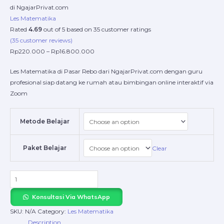
di NgajarPrivat.com
Les Matematika
Rated
4.69
out of 5 based on
35
customer ratings
(
35
customer reviews)
Rp
220.000
–
Rp
16.800.000
Les Matematika di Pasar Rebo dari NgajarPrivat.com dengan guru
profesional siap datang ke rumah atau bimbingan online interaktif via
Zoom
Metode Belajar
Paket Belajar
Clear
Konsultasi Via WhatsApp
SKU:
N/A
Category:
Les Matematika
Description