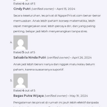
Rated
4
out of 5
Cindy Putri
(verified owner)
–
April 15, 2024
Secara keseluruhan, les privat di NgajarPrivat.com benar-benar
memuaskan. Anak lebih paham konsep matematika, lebih
cepat mengerjakan soal, lebih percaya diri, dan yang paling
penting, belajar jadi lebih menyenangkan tanpa stres.
Rated
5
out of 5
Salsabila Ninda Putri
(verified owner)
–
April 26, 2024
Anak jadi lebih berani nanya dan nggak malu kalau belum
paham, karena suasananya suportif.
Rated
4
out of 5
Bagas Putra Wijaya
(verified owner)
–
May 19, 2024
Pengalaman les privat di rumah ini jauh lebih efektif daripada