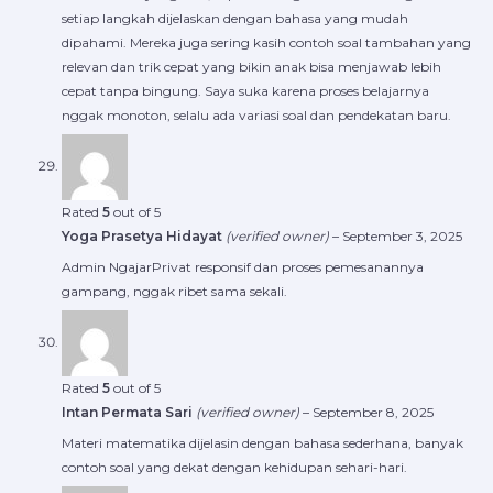
setiap langkah dijelaskan dengan bahasa yang mudah
dipahami. Mereka juga sering kasih contoh soal tambahan yang
relevan dan trik cepat yang bikin anak bisa menjawab lebih
cepat tanpa bingung. Saya suka karena proses belajarnya
nggak monoton, selalu ada variasi soal dan pendekatan baru.
Rated
5
out of 5
Yoga Prasetya Hidayat
(verified owner)
–
September 3, 2025
Admin NgajarPrivat responsif dan proses pemesanannya
gampang, nggak ribet sama sekali.
Rated
5
out of 5
Intan Permata Sari
(verified owner)
–
September 8, 2025
Materi matematika dijelasin dengan bahasa sederhana, banyak
contoh soal yang dekat dengan kehidupan sehari-hari.