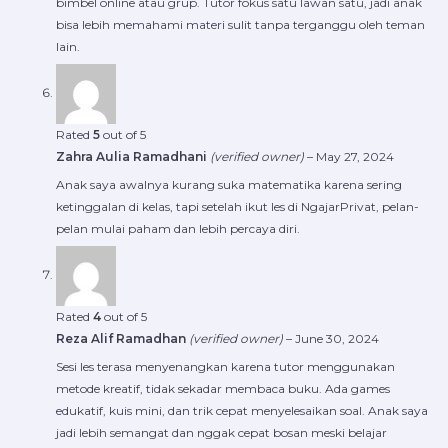
bimbel online atau grup. Tutor fokus satu lawan satu, jadi anak
bisa lebih memahami materi sulit tanpa terganggu oleh teman
lain.
Rated
5
out of 5
Zahra Aulia Ramadhani
(verified owner)
–
May 27, 2024
Anak saya awalnya kurang suka matematika karena sering
ketinggalan di kelas, tapi setelah ikut les di NgajarPrivat, pelan-
pelan mulai paham dan lebih percaya diri.
Rated
4
out of 5
Reza Alif Ramadhan
(verified owner)
–
June 30, 2024
Sesi les terasa menyenangkan karena tutor menggunakan
metode kreatif, tidak sekadar membaca buku. Ada games
edukatif, kuis mini, dan trik cepat menyelesaikan soal. Anak saya
jadi lebih semangat dan nggak cepat bosan meski belajar