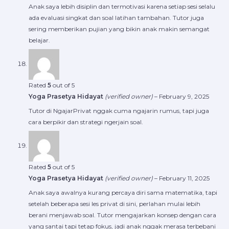
Anak saya lebih disiplin dan termotivasi karena setiap sesi selalu
ada evaluasi singkat dan soal latihan tambahan. Tutor juga
sering memberikan pujian yang bikin anak makin semangat
belajar.
Rated
5
out of 5
Yoga Prasetya Hidayat
(verified owner)
–
February 9, 2025
Tutor di NgajarPrivat nggak cuma ngajarin rumus, tapi juga
cara berpikir dan strategi ngerjain soal.
Rated
5
out of 5
Yoga Prasetya Hidayat
(verified owner)
–
February 11, 2025
Anak saya awalnya kurang percaya diri sama matematika, tapi
setelah beberapa sesi les privat di sini, perlahan mulai lebih
berani menjawab soal. Tutor mengajarkan konsep dengan cara
yang santai tapi tetap fokus, jadi anak nggak merasa terbebani