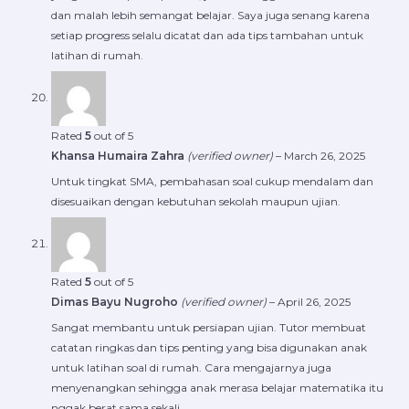
dan malah lebih semangat belajar. Saya juga senang karena
setiap progress selalu dicatat dan ada tips tambahan untuk
latihan di rumah.
Rated
5
out of 5
Khansa Humaira Zahra
(verified owner)
–
March 26, 2025
Untuk tingkat SMA, pembahasan soal cukup mendalam dan
disesuaikan dengan kebutuhan sekolah maupun ujian.
Rated
5
out of 5
Dimas Bayu Nugroho
(verified owner)
–
April 26, 2025
Sangat membantu untuk persiapan ujian. Tutor membuat
catatan ringkas dan tips penting yang bisa digunakan anak
untuk latihan soal di rumah. Cara mengajarnya juga
menyenangkan sehingga anak merasa belajar matematika itu
nggak berat sama sekali.