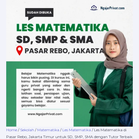
Skip
Les
Price
to
Matematika
range:
content
di
Rp220.000
Pasar
through
Rebo,
Rp16.800.000
Jakarta
Timur
untuk
SD,
SMP,
SMA
dengan
Tutor
Terbaik
di
NgajarPrivat.com
quantity
Home
/
Sekolah
/
Matematika
/
Les Matematika
/ Les Matematika di
Pasar Rebo, Jakarta Timur untuk SD, SMP, SMA dengan Tutor Terbaik