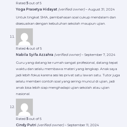
Rated
5
out of 5
Yoga Prasetya Hidayat
(verified owner)
–
August 31, 2024
Untuk tingkat SMA, pembahasan soal cukup mendalam dan
disesuaikan dengan kebutuhan sekolah maupun ujian.
Rated
4
out of 5
Nabila Syifa Azzahra
(verified owner)
–
September 7, 2024
Guru yang datang ke rumah sangat profesional, datang tepat
waktu dan selalu membawa materi yang lengkap. Anak saya
jadi lebih fokus karena sesi les privat satu lawan satu. Tutor juga
selalu memberi contoh soal yang sering muncul di ujian, jadi
anak bisa lebih siap menghadapi ujian sekolah atau ujian
nasional.
Rated
5
out of 5
Cindy Putri
(verified owner)
–
September 11, 2024