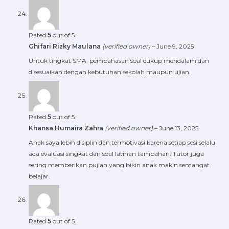
Rated
5
out of 5
Ghifari Rizky Maulana
(verified owner)
–
June 9, 2025
Untuk tingkat SMA, pembahasan soal cukup mendalam dan
disesuaikan dengan kebutuhan sekolah maupun ujian.
Rated
5
out of 5
Khansa Humaira Zahra
(verified owner)
–
June 13, 2025
Anak saya lebih disiplin dan termotivasi karena setiap sesi selalu
ada evaluasi singkat dan soal latihan tambahan. Tutor juga
sering memberikan pujian yang bikin anak makin semangat
belajar.
Rated
5
out of 5