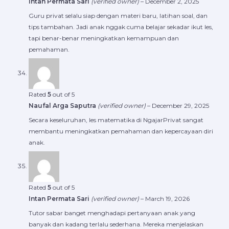
Intan Permata Sari
(verified owner)
–
December 2, 2025
Guru privat selalu siap dengan materi baru, latihan soal, dan
tips tambahan. Jadi anak nggak cuma belajar sekadar ikut les,
tapi benar-benar meningkatkan kemampuan dan
pemahaman.
Rated
5
out of 5
Naufal Arga Saputra
(verified owner)
–
December 29, 2025
Secara keseluruhan, les matematika di NgajarPrivat sangat
membantu meningkatkan pemahaman dan kepercayaan diri
anak.
Rated
5
out of 5
Intan Permata Sari
(verified owner)
–
March 19, 2026
Tutor sabar banget menghadapi pertanyaan anak yang
banyak dan kadang terlalu sederhana. Mereka menjelaskan