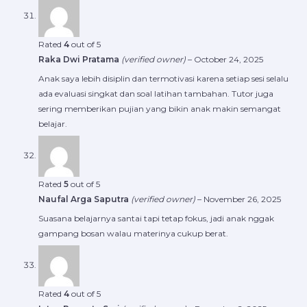
Rated
4
out of 5
Raka Dwi Pratama
(verified owner)
–
October 24, 2025
Anak saya lebih disiplin dan termotivasi karena setiap sesi selalu
ada evaluasi singkat dan soal latihan tambahan. Tutor juga
sering memberikan pujian yang bikin anak makin semangat
belajar.
Rated
5
out of 5
Naufal Arga Saputra
(verified owner)
–
November 26, 2025
Suasana belajarnya santai tapi tetap fokus, jadi anak nggak
gampang bosan walau materinya cukup berat.
Rated
4
out of 5