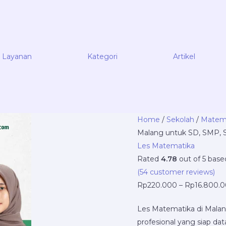
Layanan
Kategori
Artikel
Cari
Home
/
Sekolah
/
Matem
Les
Malang untuk SD, SMP, 
Matematika
Les Matematika
di
Rated
4.78
out of 5 bas
Malang
(
54
customer reviews)
untuk
Rp
220.000
–
Rp
16.800.
SD,
Les Matematika di Malan
SMP,
profesional yang siap da
SMA?