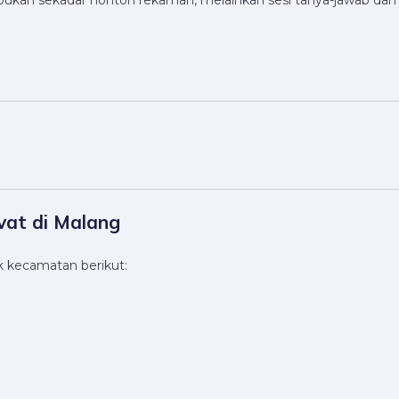
ukan sekadar nonton rekaman, melainkan sesi tanya-jawab dan 
vat di Malang
k kecamatan berikut: