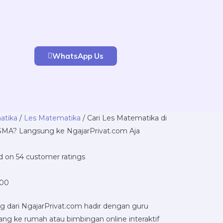
WhatsApp Us
Price
atika
/
Les Matematika
/ Cari Les Matematika di
range:
SMA? Langsung ke NgajarPrivat.com Aja
Rp220.000
through
ed on
54
customer ratings
Rp16.800.000
000
g dari NgajarPrivat.com hadir dengan guru
tang ke rumah atau bimbingan online interaktif