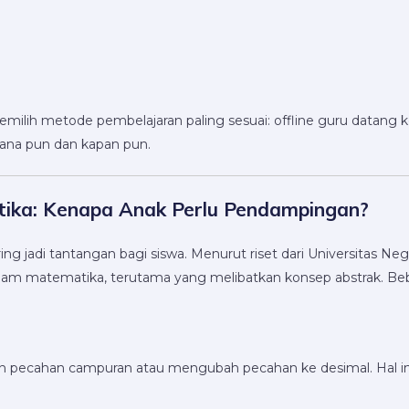
ih metode pembelajaran paling sesuai: offline guru datang ke rum
mana pun dan kapan pun.
ika: Kenapa Anak Perlu Pendampingan?
ng jadi tantangan bagi siswa. Menurut riset dari Universitas Ne
lam matematika, terutama yang melibatkan konsep abstrak. Beb
an pecahan campuran atau mengubah pecahan ke desimal. Hal i