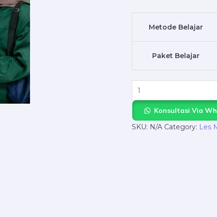
Langsung
ke
Metode Belajar
NgajarPrivat.com
Aja
Paket Belajar
quantity
Konsultasi Via W
SKU:
N/A
Category:
Les 