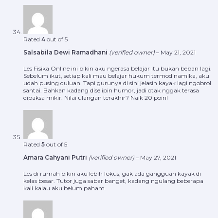
Rated
4
out of 5
Salsabila Dewi Ramadhani
(verified owner)
–
May 21, 2021
Les Fisika Online ini bikin aku ngerasa belajar itu bukan beban lagi.
Sebelum ikut, setiap kali mau belajar hukum termodinamika, aku
udah pusing duluan. Tapi gurunya di sini jelasin kayak lagi ngobrol
santai. Bahkan kadang diselipin humor, jadi otak nggak terasa
dipaksa mikir. Nilai ulangan terakhir? Naik 20 poin!
Rated
5
out of 5
Amara Cahyani Putri
(verified owner)
–
May 27, 2021
Les di rumah bikin aku lebih fokus, gak ada gangguan kayak di
kelas besar. Tutor juga sabar banget, kadang ngulang beberapa
kali kalau aku belum paham.