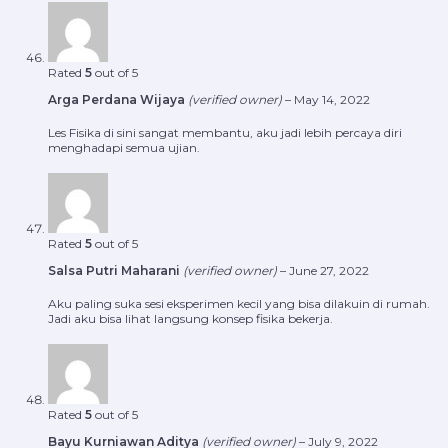
Rated
5
out of 5
Arga Perdana Wijaya
(verified owner)
–
May 14, 2022
Les Fisika di sini sangat membantu, aku jadi lebih percaya diri
menghadapi semua ujian.
Rated
5
out of 5
Salsa Putri Maharani
(verified owner)
–
June 27, 2022
Aku paling suka sesi eksperimen kecil yang bisa dilakuin di rumah.
Jadi aku bisa lihat langsung konsep fisika bekerja.
Rated
5
out of 5
Bayu Kurniawan Aditya
(verified owner)
–
July 9, 2022