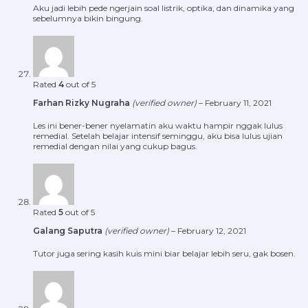
Aku jadi lebih pede ngerjain soal listrik, optika, dan dinamika yang
sebelumnya bikin bingung.
Rated
4
out of 5
Farhan Rizky Nugraha
(verified owner)
–
February 11, 2021
Les ini bener-bener nyelamatin aku waktu hampir nggak lulus
remedial. Setelah belajar intensif seminggu, aku bisa lulus ujian
remedial dengan nilai yang cukup bagus.
Rated
5
out of 5
Galang Saputra
(verified owner)
–
February 12, 2021
Tutor juga sering kasih kuis mini biar belajar lebih seru, gak bosen.