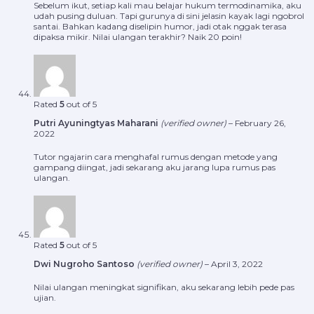
Sebelum ikut, setiap kali mau belajar hukum termodinamika, aku
udah pusing duluan. Tapi gurunya di sini jelasin kayak lagi ngobrol
santai. Bahkan kadang diselipin humor, jadi otak nggak terasa
dipaksa mikir. Nilai ulangan terakhir? Naik 20 poin!
Rated
5
out of 5
Putri Ayuningtyas Maharani
(verified owner)
–
February 26,
2022
Tutor ngajarin cara menghafal rumus dengan metode yang
gampang diingat, jadi sekarang aku jarang lupa rumus pas
ulangan.
Rated
5
out of 5
Dwi Nugroho Santoso
(verified owner)
–
April 3, 2022
Nilai ulangan meningkat signifikan, aku sekarang lebih pede pas
ujian.