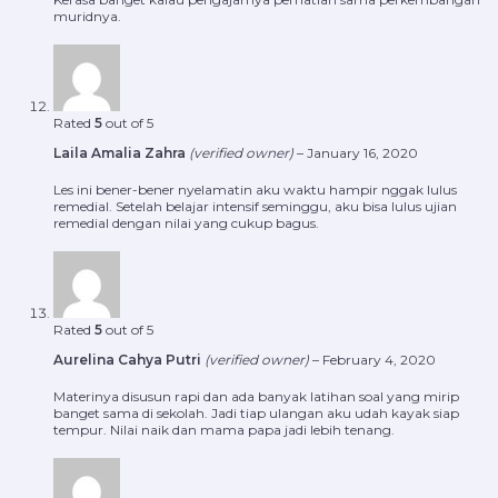
muridnya.
Rated
5
out of 5
Laila Amalia Zahra
(verified owner)
–
January 16, 2020
Les ini bener-bener nyelamatin aku waktu hampir nggak lulus
remedial. Setelah belajar intensif seminggu, aku bisa lulus ujian
remedial dengan nilai yang cukup bagus.
Rated
5
out of 5
Aurelina Cahya Putri
(verified owner)
–
February 4, 2020
Materinya disusun rapi dan ada banyak latihan soal yang mirip
banget sama di sekolah. Jadi tiap ulangan aku udah kayak siap
tempur. Nilai naik dan mama papa jadi lebih tenang.