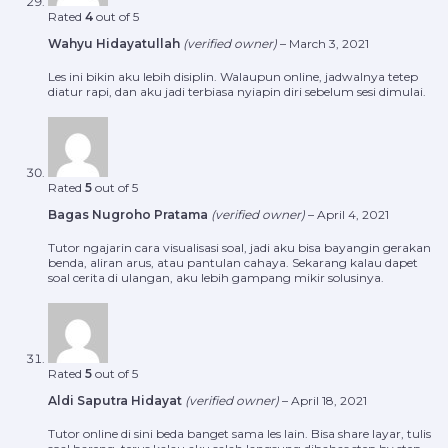
Rated
4
out of 5
Wahyu Hidayatullah
(verified owner)
–
March 3, 2021
Les ini bikin aku lebih disiplin. Walaupun online, jadwalnya tetep
diatur rapi, dan aku jadi terbiasa nyiapin diri sebelum sesi dimulai.
Rated
5
out of 5
Bagas Nugroho Pratama
(verified owner)
–
April 4, 2021
Tutor ngajarin cara visualisasi soal, jadi aku bisa bayangin gerakan
benda, aliran arus, atau pantulan cahaya. Sekarang kalau dapet
soal cerita di ulangan, aku lebih gampang mikir solusinya.
Rated
5
out of 5
Aldi Saputra Hidayat
(verified owner)
–
April 18, 2021
Tutor online di sini beda banget sama les lain. Bisa share layar, tulis