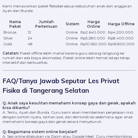
Kami menawarkan paket fleksibel sesuai kebutuhan anak dan anggaran
Ayah dan Bunda:
Nama
Jumlah
Harga
Sistem
Harga Offline
Paket
Pertemuan
Online
Bronze
12
Online
Rp2.640.000
Rp4.200.000
Silver
24
Online
Rp5.280.000
Rp8.400.000
Gold
48
Online
Rp10.560.000
Rp16.800.000
Catatan:
Paket offline lebih mahal karena guru datang langsung ke
rumah dan ada biaya akomodasi. Paket online lebih hemat tetapi tetap
interaktif dan berkualitas.
FAQ/Tanya Jawab Seputar Les Privat
Fisika di Tangerang Selatan
Q: Anak saya kesulitan memahami konsep gaya dan gerak, apakah
bisa dibantu?
A: Tentu, Ayah dan Bunda. Guru kami akan memberikan penjelasan rinci
dengan contoh nyata, latihan soal, dan demonstrasi sederhana agar anak
memahami konsep gaya dan gerak secara menyeluruh.
Q: Bagaimana sistem online berjalan?
A: Sesi online dilakukan via Zoom atau Google Meet. Guru membimbing