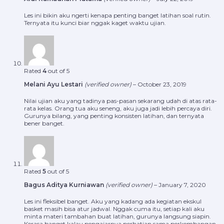
Les ini bikin aku ngerti kenapa penting banget latihan soal rutin.
Ternyata itu kunci biar nggak kaget waktu ujian.
Rated
4
out of 5
Melani Ayu Lestari
(verified owner)
–
October 23, 2019
Nilai ujian aku yang tadinya pas-pasan sekarang udah di atas rata-
rata kelas. Orang tua aku seneng, aku juga jadi lebih percaya diri.
Gurunya bilang, yang penting konsisten latihan, dan ternyata
bener banget.
Rated
5
out of 5
Bagus Aditya Kurniawan
(verified owner)
–
January 7, 2020
Les ini fleksibel banget. Aku yang kadang ada kegiatan ekskul
basket masih bisa atur jadwal. Nggak cuma itu, setiap kali aku
minta materi tambahan buat latihan, gurunya langsung siapin.
Kerasa banget kalau pengajarnya perhatian sama perkembangan