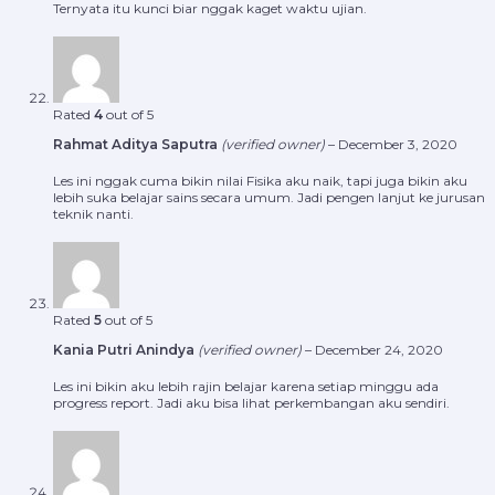
Ternyata itu kunci biar nggak kaget waktu ujian.
Rated
4
out of 5
Rahmat Aditya Saputra
(verified owner)
–
December 3, 2020
Les ini nggak cuma bikin nilai Fisika aku naik, tapi juga bikin aku
lebih suka belajar sains secara umum. Jadi pengen lanjut ke jurusan
teknik nanti.
Rated
5
out of 5
Kania Putri Anindya
(verified owner)
–
December 24, 2020
Les ini bikin aku lebih rajin belajar karena setiap minggu ada
progress report. Jadi aku bisa lihat perkembangan aku sendiri.