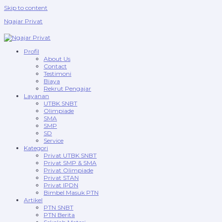
Skip to content
Ngajar Privat
Profil
About Us
Contact
Testimoni
Biaya
Rekrut Pengajar
Layanan
UTBK SNBT
Olimpiade
SMA
SMP
SD
Service
Kategori
Privat UTBK SNBT
Privat SMP & SMA
Privat Olimpiade
Privat STAN
Privat IPDN
Bimbel Masuk PTN
Artikel
PTN SNBT
PTN Berita