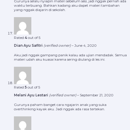
Gurunya selalu nyiapin materi sebelum sesi, jadi nggak pernah ada
waktu terbuang. Bahkan kadang aku dapet materi tambahan
yang nggak diajarin di sekolah.
Rated
4
out of 5
Dian Ayu Safitri
(verified owner)
–
June 4, 2020
Aku jadi nggak gampang panik kalau ada ujian mendadak. Semua
materi udah aku kuasai karena sering diulang di les ini.
Rated
5
out of 5
Melani Ayu Lestari
(verified owner)
–
September 21, 2020
Gurunya paham banget cara ngajarin anak yang suka
overthinking kayak aku. Jadi nggak ada rasa tertekan.