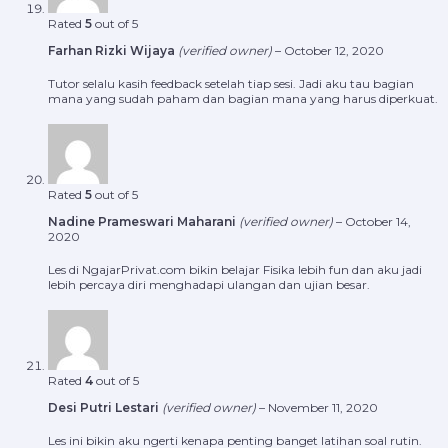
Rated
5
out of 5
Farhan Rizki Wijaya
(verified owner)
–
October 12, 2020
Tutor selalu kasih feedback setelah tiap sesi. Jadi aku tau bagian
mana yang sudah paham dan bagian mana yang harus diperkuat.
Rated
5
out of 5
Nadine Prameswari Maharani
(verified owner)
–
October 14,
2020
Les di NgajarPrivat.com bikin belajar Fisika lebih fun dan aku jadi
lebih percaya diri menghadapi ulangan dan ujian besar.
Rated
4
out of 5
Desi Putri Lestari
(verified owner)
–
November 11, 2020
Les ini bikin aku ngerti kenapa penting banget latihan soal rutin.