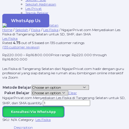
Sekolah Kedinasan
Les Privat
Teknik Belajar
WhatsApp Us
Home
/
Sekolah
/
Fisika
/
Les Fisika
/ NgajarPrivat.com Menyediakan Les
Fisika di Tangerang Selatan untuk SD, SMP, dan SMA
Les Fisika
Rated
4.75
out of 5 based on
135
customer ratings
(
135
customer reviews)
Rp
220.000
–
Rp
16.800.000
Price range: Rp220.000 through
Rp16.800.000
Les Fisika di Tangerang Selatan dari NgajarPrivat.com hadir dengan guru
profesional yang siap datang ke rumah atau bimbingan online interaktif
via Zoom
Metode Belajar
Paket Belajar
Clear
NgajarPrivat.com Menyediakan Les Fisika di Tangerang Selatan untuk SD,
SMP, dan SMA quantity
Konsultasi Via WhatsApp
SKU:
N/A
Category:
Les Fisika
Description