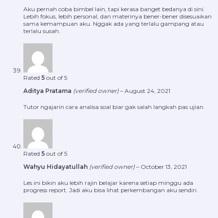
Aku pernah coba bimbel lain, tapi kerasa banget bedanya di sini.
Lebih fokus, lebih personal, dan materinya bener-bener disesuaikan
sama kemampuan aku. Nggak ada yang terlalu gampang atau
terlalu susah.
Rated
5
out of 5
Aditya Pratama
(verified owner)
–
August 24, 2021
Tutor ngajarin cara analisa soal biar gak salah langkah pas ujian.
Rated
5
out of 5
Wahyu Hidayatullah
(verified owner)
–
October 13, 2021
Les ini bikin aku lebih rajin belajar karena setiap minggu ada
progress report. Jadi aku bisa lihat perkembangan aku sendiri.