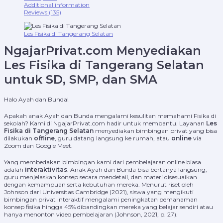
Additional information
Reviews (135)
Les Fisika di Tangerang Selatan
NgajarPrivat.com Menyediakan
Les Fisika di Tangerang Selatan
untuk SD, SMP, dan SMA
Halo Ayah dan Bunda!
Apakah anak Ayah dan Bunda mengalami kesulitan memahami Fisika di
sekolah? Kami di NgajarPrivat.com hadir untuk membantu. Layanan
Les
Fisika di Tangerang Selatan
menyediakan bimbingan privat yang bisa
dilakukan
offline
, guru datang langsung ke rumah, atau
online
via
Zoom dan Google Meet.
Yang membedakan bimbingan kami dari pembelajaran online biasa
adalah
interaktivitas
. Anak Ayah dan Bunda bisa bertanya langsung,
guru menjelaskan konsep secara mendetail, dan materi disesuaikan
dengan kemampuan serta kebutuhan mereka. Menurut riset oleh
Johnson dari Universitas Cambridge (2021), siswa yang mengikuti
bimbingan privat interaktif mengalami peningkatan pemahaman
konsep fisika hingga 45% dibandingkan mereka yang belajar sendiri atau
hanya menonton video pembelajaran (Johnson, 2021, p. 27).