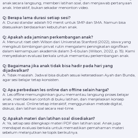
anak secara langsung, memberi latihan soal, dan menjawab pertanyaan
anak. Interaktif, bukan sekadar menonton video.
Q: Berapa lama durasi setiap sesi?
A: Durasi standar adalah 90 menit untuk SMP dan SMA. Namun bisa
disesuaikan berdasarkan kebutuhan anak.
Q: Apakah ada jaminan perkembangan anak?
A: Menurut riset oleh Wilson dari Universitas Stanford (2022), siswa yang
mengikuti bimbingan privat rutin mengalami peningkatan signifikan
dalam kemampuan akademik dalam 3–6 bulan (Wilson, 2022, p. 15). Kami
menyediakan evaluasi berkala untuk memantau perkembangan anak.
Q: Bagaimana jika anak tidak bisa hadir pada hari yang
dijadwalkan?
A: Tidak masalah. Jadwal bisa diubah sesuai ketersediaan Ayah dan Bunda,
agar sesi belajar tetap konsisten.
Q: Apa perbedaan les online dan offline selain harga?
A: Les offline memungkinkan guru memantau langsung proses belajar
anak, memberikan contoh di buku latihan, dan menjelaskan konsep
secara visual. Online tetap interaktif, menggunakan metode digital,
diskusi, dan latihan soal secara real-time.
Q: Apakah materi dan latihan soal disediakan?
A: Ya, setiap sesi dilengkapi materi PDF dan latihan soal. Anak juga
mendapat evaluasi berkala untuk memastikan pemahaman materi
sebelum melanjutkan ke topik berikutnya.