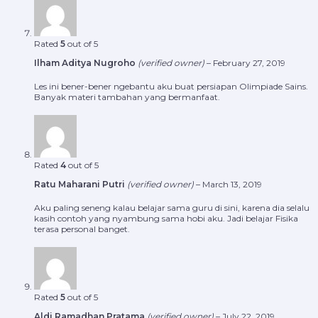
Rated
5
out of 5
Ilham Aditya Nugroho
(verified owner)
–
February 27, 2019
Les ini bener-bener ngebantu aku buat persiapan Olimpiade Sains.
Banyak materi tambahan yang bermanfaat.
Rated
4
out of 5
Ratu Maharani Putri
(verified owner)
–
March 13, 2019
Aku paling seneng kalau belajar sama guru di sini, karena dia selalu
kasih contoh yang nyambung sama hobi aku. Jadi belajar Fisika
terasa personal banget.
Rated
5
out of 5
Aldi Ramadhan Pratama
(verified owner)
–
July 22, 2019