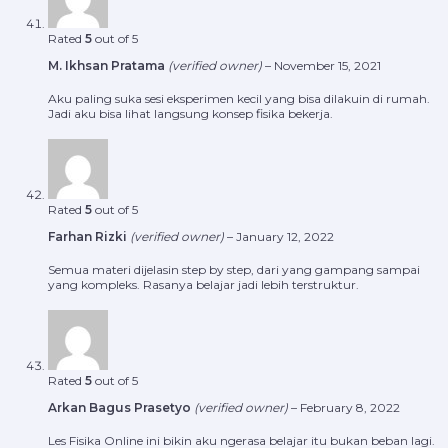
Rated
5
out of 5
M. Ikhsan Pratama
(verified owner)
–
November 15, 2021
Aku paling suka sesi eksperimen kecil yang bisa dilakuin di rumah.
Jadi aku bisa lihat langsung konsep fisika bekerja.
Rated
5
out of 5
Farhan Rizki
(verified owner)
–
January 12, 2022
Semua materi dijelasin step by step, dari yang gampang sampai
yang kompleks. Rasanya belajar jadi lebih terstruktur.
Rated
5
out of 5
Arkan Bagus Prasetyo
(verified owner)
–
February 8, 2022
Les Fisika Online ini bikin aku ngerasa belajar itu bukan beban lagi.