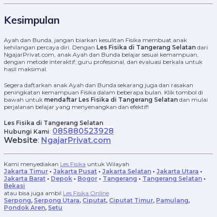
Kesimpulan
Ayah dan Bunda, jangan biarkan kesulitan Fisika membuat anak
kehilangan percaya diri. Dengan
Les Fisika di Tangerang Selatan
dari
NgajarPrivat.com, anak Ayah dan Bunda belajar sesuai kemampuan,
dengan metode interaktif, guru profesional, dan evaluasi berkala untuk
hasil maksimal.
Segera daftarkan anak Ayah dan Bunda sekarang juga dan rasakan
peningkatan kemampuan Fisika dalam beberapa bulan. Klik tombol di
bawah untuk
mendaftar Les Fisika di Tangerang Selatan
dan mulai
perjalanan belajar yang menyenangkan dan efektif!
Les Fisika di Tangerang Selatan
085880523928
Hubungi Kami
:
Website
:
NgajarPrivat.com
Kami menyediakan
Les Fisika
untuk Wilayah
Jakarta Timur
•
Jakarta Pusat
•
Jakarta Selatan
•
Jakarta Utara
•
Jakarta Barat
•
Depok
•
Bogor
•
Tangerang
•
Tangerang Selatan
•
Bekasi
atau bisa juga ambil
Les Fisika Online
Serpong
,
Serpong Utara
,
Ciputat
,
Ciputat Timur
,
Pamulang
,
Pondok Aren
,
Setu