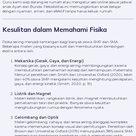
Guru kami siap datang ke rumah atau mengatur sesi online sesuai jadwal
anak Ayah dan Bunda. Fleksibilitas ini memungkinkan anak belajar
dengan nyaman, aman, dan efektif tanpa harus keluar rumah.
Kesulitan dalam Memahami Fisika
Fisika sering menjadi tantangan bagi banyak siswa SMP dan SMA.
Beberapa materi yang biasanya sulit dan membutuhkan bimbingan
ekstra antara lain:
Mekanika (Gerak, Gaya, dan Energi)
Konsep gerak, gaya, dan energi sering membingungkan karena
membutuhkan pemahaman konsep dan kemampuan matematis.
Menurut penelitian oleh Smith dari Universitas Oxford (2020), lebih
dari 40% siswa SMP mengalami kesulitan menghitung percepatan,
gaya, dan energi kinetik (Smith, 2020, p. 19).
Listrik dan Magnet
Materi kelistrikan, rangkaian listrik, dan magnet membutuhkan
pemahaman teori dan praktik. Banyak siswa kesulitan
menghubungkan rumus dengan fenomena nyata.
Gelombang dan Optik
Materi gelombang, cahaya, dan lensa sering dianggap kompleks
karena memerlukan konsep visual dan perhitungan. Penelitian oleh
Brown dari Universitas Oxford (2019) menunjukkan 38% siswa SMA
memerlukan bimbingan tambahan untuk memahami optik