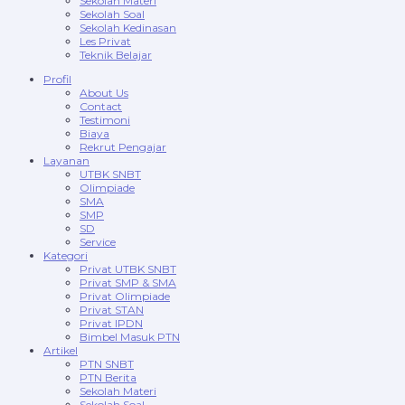
Sekolah Materi
Sekolah Soal
Sekolah Kedinasan
Les Privat
Teknik Belajar
Profil
About Us
Contact
Testimoni
Biaya
Rekrut Pengajar
Layanan
UTBK SNBT
Olimpiade
SMA
SMP
SD
Service
Kategori
Privat UTBK SNBT
Privat SMP & SMA
Privat Olimpiade
Privat STAN
Privat IPDN
Bimbel Masuk PTN
Artikel
PTN SNBT
PTN Berita
Sekolah Materi
Sekolah Soal