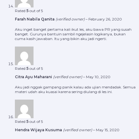
Rated
5
out of 5
Farah Nabila Qanita
(verified owner)
–
February 26, 2020
Aku inget banget pertama kali ikut les, aku bawa PR yang susah
banget. Gurunya bantuin sambil ngejelasin logikanya, bukan
cuma kasih jawaban. Itu yang bikin aku jadi ngerti.
Rated
5
out of 5
Citra Ayu Maharani
(verified owner)
–
May 10, 2020
Aku jadi nggak gampang panik kalau ada ujian mendadak. Semua
materi udah aku kuasai karena sering diulang di les ini.
Rated
5
out of 5
Hendra Wijaya Kusuma
(verified owner)
–
May 15, 2020