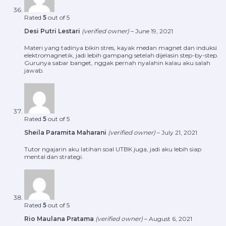
Rated
5
out of 5
Desi Putri Lestari
(verified owner)
–
June 19, 2021
Materi yang tadinya bikin stres, kayak medan magnet dan induksi
elektromagnetik, jadi lebih gampang setelah dijelasin step-by-step.
Gurunya sabar banget, nggak pernah nyalahin kalau aku salah
jawab.
Rated
5
out of 5
Sheila Paramita Maharani
(verified owner)
–
July 21, 2021
Tutor ngajarin aku latihan soal UTBK juga, jadi aku lebih siap
mental dan strategi.
Rated
5
out of 5
Rio Maulana Pratama
(verified owner)
–
August 6, 2021