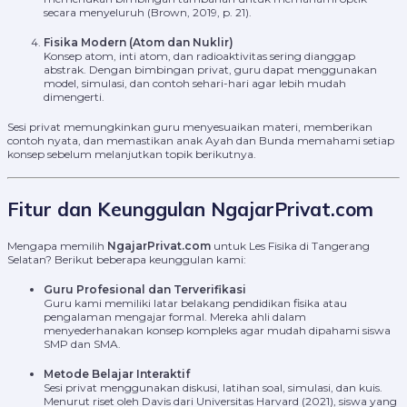
secara menyeluruh (Brown, 2019, p. 21).
Fisika Modern (Atom dan Nuklir)
Konsep atom, inti atom, dan radioaktivitas sering dianggap
abstrak. Dengan bimbingan privat, guru dapat menggunakan
model, simulasi, dan contoh sehari-hari agar lebih mudah
dimengerti.
Sesi privat memungkinkan guru menyesuaikan materi, memberikan
contoh nyata, dan memastikan anak Ayah dan Bunda memahami setiap
konsep sebelum melanjutkan topik berikutnya.
Fitur dan Keunggulan NgajarPrivat.com
Mengapa memilih
NgajarPrivat.com
untuk Les Fisika di Tangerang
Selatan? Berikut beberapa keunggulan kami:
Guru Profesional dan Terverifikasi
Guru kami memiliki latar belakang pendidikan fisika atau
pengalaman mengajar formal. Mereka ahli dalam
menyederhanakan konsep kompleks agar mudah dipahami siswa
SMP dan SMA.
Metode Belajar Interaktif
Sesi privat menggunakan diskusi, latihan soal, simulasi, dan kuis.
Menurut riset oleh Davis dari Universitas Harvard (2021), siswa yang