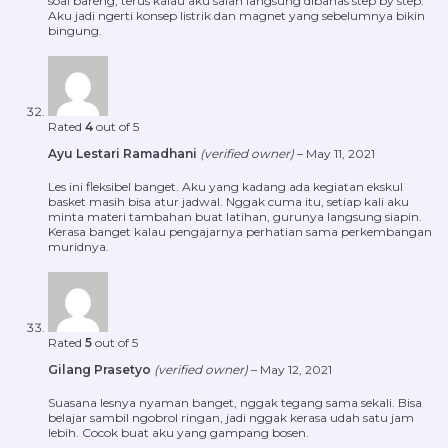
soal bareng, terus kalau aku salah langsung dibahas step by step.
Aku jadi ngerti konsep listrik dan magnet yang sebelumnya bikin
bingung.
Rated
4
out of 5
Ayu Lestari Ramadhani
(verified owner)
–
May 11, 2021
Les ini fleksibel banget. Aku yang kadang ada kegiatan ekskul
basket masih bisa atur jadwal. Nggak cuma itu, setiap kali aku
minta materi tambahan buat latihan, gurunya langsung siapin.
Kerasa banget kalau pengajarnya perhatian sama perkembangan
muridnya.
Rated
5
out of 5
Gilang Prasetyo
(verified owner)
–
May 12, 2021
Suasana lesnya nyaman banget, nggak tegang sama sekali. Bisa
belajar sambil ngobrol ringan, jadi nggak kerasa udah satu jam
lebih. Cocok buat aku yang gampang bosen.