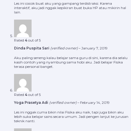
Les ini cocok buat aku yang gampang terdistraksi. Karena
interaktif, aku jadi nggak kepikiran buat buka HP atau mikirin hal
lain.
Rated
4
out of 5
Dinda Puspita Sari
(verified owner)
–
January 7, 2019
Aku paling seneng kalau belajar sama guru di sini, karena dia selalu
kasih contoh yang nyambung sama hobi aku. Jadi belajar Fisika
terasa personal banget.
Rated
4
out of 5
Yoga Prasetya Adi
(verified owner)
–
February 14, 2019
Les ini nggak cuma bikin nilai Fisika aku naik, tapi juga bikin aku
lebih suka belajar sains secara umum. Jadi pengen lanjut ke jurusan
teknik nanti.