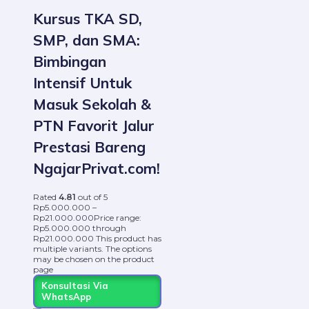
Kursus TKA SD,
SMP, dan SMA:
Bimbingan
Intensif Untuk
Masuk Sekolah &
PTN Favorit Jalur
Prestasi Bareng
NgajarPrivat.com!
Rated
4.81
out of 5
Rp
5.000.000
–
Rp
21.000.000
Price range:
Rp5.000.000 through
Rp21.000.000
This product has
multiple variants. The options
may be chosen on the product
page
Konsultasi Via
WhatsApp