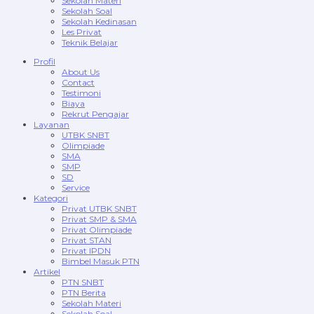
Sekolah Materi
Sekolah Soal
Sekolah Kedinasan
Les Privat
Teknik Belajar
Profil
About Us
Contact
Testimoni
Biaya
Rekrut Pengajar
Layanan
UTBK SNBT
Olimpiade
SMA
SMP
SD
Service
Kategori
Privat UTBK SNBT
Privat SMP & SMA
Privat Olimpiade
Privat STAN
Privat IPDN
Bimbel Masuk PTN
Artikel
PTN SNBT
PTN Berita
Sekolah Materi
Sekolah Soal