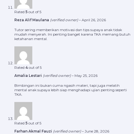
Rated
5
out of 5
Reza Alif Maulana
(verified owner)
–
April 26, 2026
Tutor sering memberikan motivasi dan tips supaya anak tidak
mudah menyerah. Ini penting banget karena TKA memang butuh
ketahanan mental.
Rated
4
out of 5
Amalia Lestari
(verified owner)
–
May 25, 2026
Bimbingan ini bukan cuma ngasih materi, tapi juga melatih
mental anak supaya lebih siap menghadapi ujian penting seperti
TKA.
Rated
5
out of 5
Farhan Akmal Fauzi
(verified owner)
–
June 28, 2026