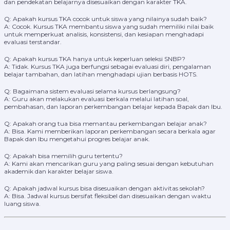
dan pendekatan belajarnya disesuaikan dengan karakter TKA.
Q: Apakah kursus TKA cocok untuk siswa yang nilainya sudah baik?
A: Cocok. Kursus TKA membantu siswa yang sudah memiliki nilai baik
untuk memperkuat analisis, konsistensi, dan kesiapan menghadapi
evaluasi terstandar.
Q: Apakah kursus TKA hanya untuk keperluan seleksi SNBP?
A: Tidak. Kursus TKA juga berfungsi sebagai evaluasi diri, pengalaman
belajar tambahan, dan latihan menghadapi ujian berbasis HOTS.
Q: Bagaimana sistem evaluasi selama kursus berlangsung?
A: Guru akan melakukan evaluasi berkala melalui latihan soal,
pembahasan, dan laporan perkembangan belajar kepada Bapak dan Ibu.
Q: Apakah orang tua bisa memantau perkembangan belajar anak?
A: Bisa. Kami memberikan laporan perkembangan secara berkala agar
Bapak dan Ibu mengetahui progres belajar anak.
Q: Apakah bisa memilih guru tertentu?
A: Kami akan mencarikan guru yang paling sesuai dengan kebutuhan
akademik dan karakter belajar siswa.
Q: Apakah jadwal kursus bisa disesuaikan dengan aktivitas sekolah?
A: Bisa. Jadwal kursus bersifat fleksibel dan disesuaikan dengan waktu
luang siswa.