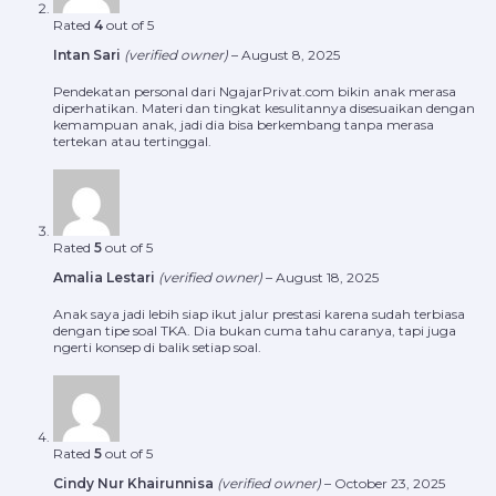
Rated
4
out of 5
Intan Sari
(verified owner)
–
August 8, 2025
Pendekatan personal dari NgajarPrivat.com bikin anak merasa
diperhatikan. Materi dan tingkat kesulitannya disesuaikan dengan
kemampuan anak, jadi dia bisa berkembang tanpa merasa
tertekan atau tertinggal.
Rated
5
out of 5
Amalia Lestari
(verified owner)
–
August 18, 2025
Anak saya jadi lebih siap ikut jalur prestasi karena sudah terbiasa
dengan tipe soal TKA. Dia bukan cuma tahu caranya, tapi juga
ngerti konsep di balik setiap soal.
Rated
5
out of 5
Cindy Nur Khairunnisa
(verified owner)
–
October 23, 2025