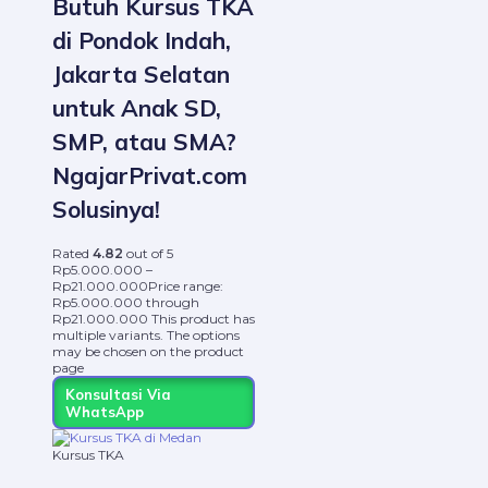
Butuh Kursus TKA
di Pondok Indah,
Jakarta Selatan
untuk Anak SD,
SMP, atau SMA?
NgajarPrivat.com
Solusinya!
Rated
4.82
out of 5
Rp
5.000.000
–
Rp
21.000.000
Price range:
Rp5.000.000 through
Rp21.000.000
This product has
multiple variants. The options
may be chosen on the product
page
Konsultasi Via
WhatsApp
Kursus TKA