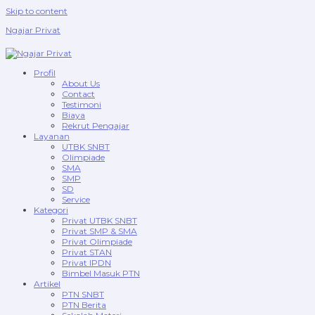
Skip to content
Ngajar Privat
Profil
About Us
Contact
Testimoni
Biaya
Rekrut Pengajar
Layanan
UTBK SNBT
Olimpiade
SMA
SMP
SD
Service
Kategori
Privat UTBK SNBT
Privat SMP & SMA
Privat Olimpiade
Privat STAN
Privat IPDN
Bimbel Masuk PTN
Artikel
PTN SNBT
PTN Berita