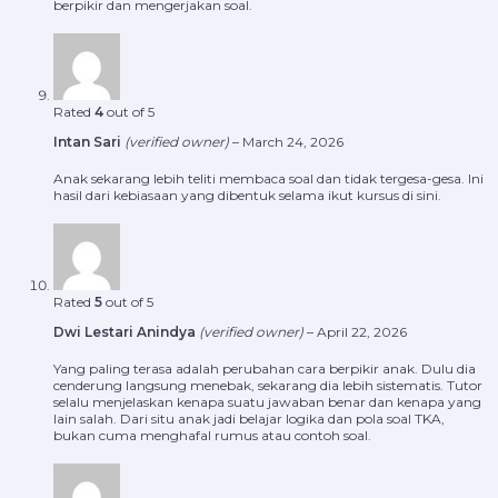
berpikir dan mengerjakan soal.
Rated
4
out of 5
Intan Sari
(verified owner)
–
March 24, 2026
Anak sekarang lebih teliti membaca soal dan tidak tergesa-gesa. Ini
hasil dari kebiasaan yang dibentuk selama ikut kursus di sini.
Rated
5
out of 5
Dwi Lestari Anindya
(verified owner)
–
April 22, 2026
Yang paling terasa adalah perubahan cara berpikir anak. Dulu dia
cenderung langsung menebak, sekarang dia lebih sistematis. Tutor
selalu menjelaskan kenapa suatu jawaban benar dan kenapa yang
lain salah. Dari situ anak jadi belajar logika dan pola soal TKA,
bukan cuma menghafal rumus atau contoh soal.