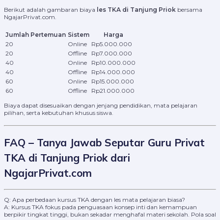
Berikut adalah gambaran biaya
les TKA di Tanjung Priok
bersama
NgajarPrivat.com.
Jumlah Pertemuan
Sistem
Harga
20
Online
Rp5.000.000
20
Offline
Rp7.000.000
40
Online
Rp10.000.000
40
Offline
Rp14.000.000
60
Online
Rp15.000.000
60
Offline
Rp21.000.000
Biaya dapat disesuaikan dengan jenjang pendidikan, mata pelajaran
pilihan, serta kebutuhan khusus siswa.
FAQ – Tanya Jawab Seputar Guru Privat
TKA di Tanjung Priok dari
NgajarPrivat.com
Q: Apa perbedaan kursus TKA dengan les mata pelajaran biasa?
A: Kursus TKA fokus pada penguasaan konsep inti dan kemampuan
berpikir tingkat tinggi, bukan sekadar menghafal materi sekolah. Pola soal