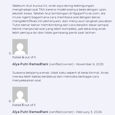
Sebelum ikut kursus ini, anak saya sering kebingungan
menghadapi soal TKA karena model soalnya beda dengan ujian
sekolah biasa. Setelah ikut bimbingan di NgajarPrivat.com, dia
mulai ngerti bagaimana cara membaca soal dengan benar,
mengidentifikasi inti pertanyaan, dan menyusun langkah jawaban.
Tutor benar-benar membimbing dari cara berpikir dasar sampai
teknik menjawab soal yang lebih kompleks, jadi sekarang anak
lebih percaya diri dan tidak gampang panik saat latihan.
Rated
4
out of 5
Alya Putri Ramadhani
(verified owner)
–
November 6, 2025
Suasana belajarnya enak, tidak kaku seperti di kelas formal. Anak
merasa lebih bebas berdiskusi dan mencoba berbagai cara
menyelesaikan soal.
Rated
5
out of 5
Alya Putri Ramadhani
(verified owner)
–
February 3, 2026