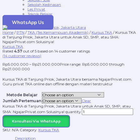
Sekolah Kedinasan
Les Privat
Teknik Belajar
WhatsApp Us
Home
/
PTN
/
TKA (Tes Kemampuan Akademik)
/
Kursus TKA
/ Kursus TKA
di Tanjung Priok, Jakarta Utara untuk Anak SD, SMP, atau SMA:
NgajarPrivat.com Solusinya!
Kursus TKA
Rated
4.57
out of 5 based on
14
customer ratings
(
14
customer reviews)
Rp
5.000.000
–
Rp
21.000.000
Price range: Rp5.000.000 through
Rp21.000.000
Kursus TKA di Tanjung Priok, Jakarta Utara bersama NgajarPrivat.com.
Guru privat TKA online dan offline dengan materi terstruktur
Metode Belajar
Jumlah Pertemuan
Clear
Kursus TKA di Tanjung Priok, Jakarta Utara untuk Anak SD, SMP, atau
SMA: NgajarPrivat.com Solusinya! quantity
Konsultasi Via WhatsApp
SKU:
N/A
Category:
Kursus TKA
Description