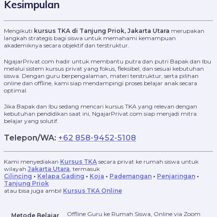
Kesimpulan
Mengikuti
kursus TKA di Tanjung Priok, Jakarta Utara
merupakan
langkah strategis bagi siswa untuk memahami kemampuan
akademiknya secara objektif dan terstruktur.
NgajarPrivat.com hadir untuk membantu putra dan putri Bapak dan Ibu
melalui sistem kursus privat yang fokus, fleksibel, dan sesuai kebutuhan
siswa. Dengan guru berpengalaman, materi terstruktur, serta pilihan
online dan offline, kami siap mendampingi proses belajar anak secara
optimal.
Jika Bapak dan Ibu sedang mencari kursus TKA yang relevan dengan
kebutuhan pendidikan saat ini, NgajarPrivat.com siap menjadi mitra
belajar yang solutif.
Telepon/WA:
+62 858-9452-5108
Kami menyediakan
Kursus TKA
secara privat ke rumah siswa
untuk
wilayah
Jakarta Utara
, termasuk
Cilincing
•
Kelapa Gading
•
Koja
•
Pademangan
•
Penjaringan
•
Tanjung Priok
atau bisa juga ambil
Kursus TKA Online
Offline Guru ke Rumah Siswa, Online via Zoom
Metode Belajar