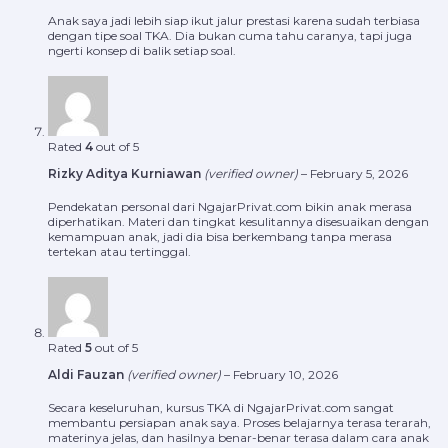
Anak saya jadi lebih siap ikut jalur prestasi karena sudah terbiasa
dengan tipe soal TKA. Dia bukan cuma tahu caranya, tapi juga
ngerti konsep di balik setiap soal.
Rated
4
out of 5
Rizky Aditya Kurniawan
(verified owner)
–
February 5, 2026
Pendekatan personal dari NgajarPrivat.com bikin anak merasa
diperhatikan. Materi dan tingkat kesulitannya disesuaikan dengan
kemampuan anak, jadi dia bisa berkembang tanpa merasa
tertekan atau tertinggal.
Rated
5
out of 5
Aldi Fauzan
(verified owner)
–
February 10, 2026
Secara keseluruhan, kursus TKA di NgajarPrivat.com sangat
membantu persiapan anak saya. Proses belajarnya terasa terarah,
materinya jelas, dan hasilnya benar-benar terasa dalam cara anak