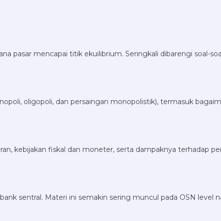
na pasar mencapai titik ekuilibrium. Seringkali dibarengi soal-so
opoli, oligopoli, dan persaingan monopolistik), termasuk bagaim
ran, kebijakan fiskal dan moneter, serta dampaknya terhadap p
ank sentral. Materi ini semakin sering muncul pada OSN level na