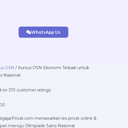
WhatsApp Us
Price
us OSN
/ Kursus OSN Ekonomi Terbaik untuk
range:
s Nasional
Rp220.000
through
d on
310
customer ratings
Rp16.800.000
000
gajarPrivat.com menawarkan les privat online &
iapan menuju Olimpiade Sains Nasional