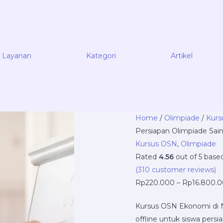
Layanan
Kategori
Artikel
Kursus
Home
/
Olimpiade
/
Kurs
OSN
Persiapan Olimpiade Sain
Ekonomi
Kursus OSN
,
Olimpiade
Terbaik
Rated
4.56
out of 5 base
untuk
(
310
customer reviews)
Persiapan
Rp
220.000
–
Rp
16.800.
Olimpiade
Kursus OSN Ekonomi di N
Sains
offline untuk siswa pers
Nasional