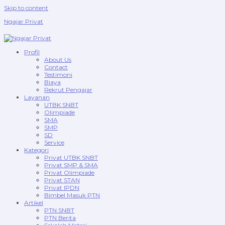
Skip to content
Ngajar Privat
Profil
About Us
Contact
Testimoni
Biaya
Rekrut Pengajar
Layanan
UTBK SNBT
Olimpiade
SMA
SMP
SD
Service
Kategori
Privat UTBK SNBT
Privat SMP & SMA
Privat Olimpiade
Privat STAN
Privat IPDN
Bimbel Masuk PTN
Artikel
PTN SNBT
PTN Berita