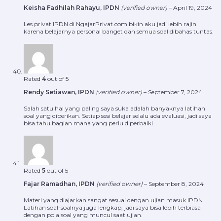
Keisha Fadhilah Rahayu, IPDN
(verified owner)
–
April 19, 2024
Les privat IPDN di NgajarPrivat.com bikin aku jadi lebih rajin
karena belajarnya personal banget dan semua soal dibahas tuntas.
Rated
4
out of 5
Rendy Setiawan, IPDN
(verified owner)
–
September 7, 2024
Salah satu hal yang paling saya suka adalah banyaknya latihan
soal yang diberikan. Setiap sesi belajar selalu ada evaluasi, jadi saya
bisa tahu bagian mana yang perlu diperbaiki.
Rated
5
out of 5
Fajar Ramadhan, IPDN
(verified owner)
–
September 8, 2024
Materi yang diajarkan sangat sesuai dengan ujian masuk IPDN.
Latihan soal-soalnya juga lengkap, jadi saya bisa lebih terbiasa
dengan pola soal yang muncul saat ujian.