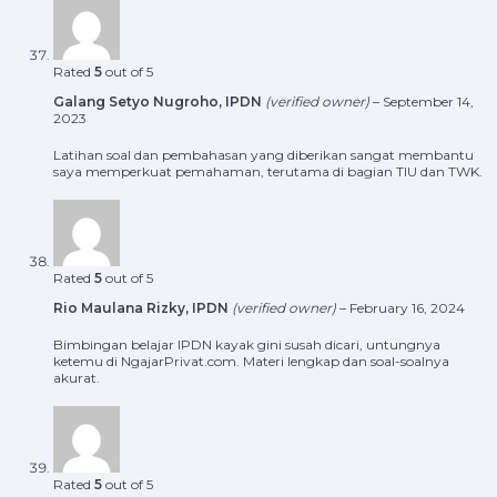
Rated
5
out of 5
Galang Setyo Nugroho, IPDN
(verified owner)
–
September 14,
2023
Latihan soal dan pembahasan yang diberikan sangat membantu
saya memperkuat pemahaman, terutama di bagian TIU dan TWK.
Rated
5
out of 5
Rio Maulana Rizky, IPDN
(verified owner)
–
February 16, 2024
Bimbingan belajar IPDN kayak gini susah dicari, untungnya
ketemu di NgajarPrivat.com. Materi lengkap dan soal-soalnya
akurat.
Rated
5
out of 5