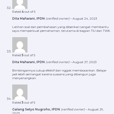
Rated
4
out of 5
Dita Maharani, IPDN
(verified owner)
–
August 24, 2023
Latihan soal dan pembahasan yang diberikan sangat membantu
saya memperkuat pemahaman, terutama di bagian TIU dan TWK.
Rated
5
out of 5
Dita Maharani, IPDN
(verified owner)
–
August 27, 2023
Bimbingannya cukup efektif dan nggak membosankan. Belajar
jadi lebih semangat karena suasana yang dibangun juga
menyenangkan.
Rated
5
out of 5
Galang Setyo Nugroho, IPDN
(verified owner)
–
August 29,
2023