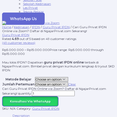
Sekolah Kedinasan
Les Privat
Teknik Belajar
WhatsApp Us
Home
/
Kedinasan
/
IPDN
/
Guru Privat IPDN
/ Cari Guru Privat IPDN
Online via Zoom? Daftar di NgajarPrivat.com Sekarang!
Guru Privat IPDN
Rated
4.69
out of 5 based on
49
customer ratings
(
49
customer reviews)
Rp
5.000.000
–
Rp
15.000.000
Price range: Rp5.000.000 through
Rp15.000.000
Mau lolos IPDN? Dapatkan
guru privat IPDN online
terbaik di
NgajarPrivat.com. Bimbel privat dengan kurikulum lengkap & tryout SKD
IPDN
Metode Belajar
Jumlah Pertemuan
Clear
Cari Guru Privat IPDN Online via Zoom? Daftar di NgajarPrivat.com
Sekarang! quantity
Konsultasi Via WhatsApp
SKU:
N/A
Category:
Guru Privat IPDN
Description