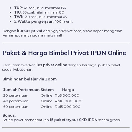
TKP
: 45 soal, nilai minimal 156
TIU
: 35 soal, nilai minimal 80
TWK
: 30 soal, nilai minimal 65
⏳
Waktu pengerjaan
: 100 menit
Dengan
kursus privat
dari NgajarPrivat.com, siswa dapat mengasah
kemampuannya secara maksimal!
Paket & Harga Bimbel Privat IPDN Online
Kami menawarkan
les privat online
dengan berbagai pilihan paket
sesuai kebutuhan:
Bimbingan belajar via Zoom
Jumlah Pertemuan
Sistem
Harga
20 pertemuan
Online
Rp5.000.000
40 pertemuan
Online
Rp10.000.000
60 pertemuan
Online
Rp15.000.000
Bonus:
Setiap paket mendapatkan
15 paket tryout SKD IPDN
secara gratis!