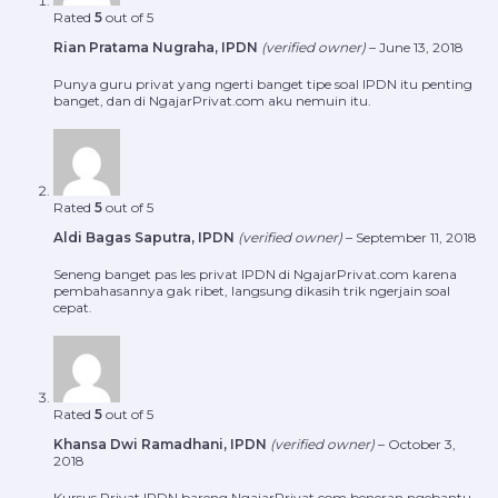
Rated
5
out of 5
Rian Pratama Nugraha, IPDN
(verified owner)
–
June 13, 2018
Punya guru privat yang ngerti banget tipe soal IPDN itu penting
banget, dan di NgajarPrivat.com aku nemuin itu.
Rated
5
out of 5
Aldi Bagas Saputra, IPDN
(verified owner)
–
September 11, 2018
Seneng banget pas les privat IPDN di NgajarPrivat.com karena
pembahasannya gak ribet, langsung dikasih trik ngerjain soal
cepat.
Rated
5
out of 5
Khansa Dwi Ramadhani, IPDN
(verified owner)
–
October 3,
2018
Kursus Privat IPDN bareng NgajarPrivat.com beneran ngebantu