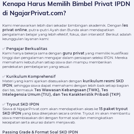
Kenapa Harus Memilih Bimbel Privat IPDN
di NgajarPrivat.com?
Kami menawarkan lebih dari sekadar bimbingan akademik. Dengan
les
privat online
, putra-putri Ayah dan Bunda akan mendapatkan
pengalaman belajar yang lebih efektif, fokus, dan interaktif. Berikut adalah
keunggulan layanan kami:
✅
Pengajar Berkualitas
Kami hanya bekerja sama dengan
guru privat
yang memiliki kualifikasi
tinggi dan pengalaman mengajar dalam persiapan seleksi IPDN. Mereka
memahami kebutuhan setiap siswa dan mampu memberikan
pendekatan pembelajaran yang sesuai.
✅
Kurikulum Komprehensif
Materi yang kami ajarkan disesuaikan dengan
kurikulum resmi SKD
IPDN
, sehingga siswa dapat memahami dengan lebih baik setiap bagian
dari tes, termasuk
Tes Wawasan Kebangsaan (TWK), Tes
Intelegensia Umum (TIU), dan Tes Karakteristik Pribadi (TKP)
.
✅
Tryout SKD IPDN
Siswa di NgajarPrivat.com akan mendapatkan akses ke
15 paket tryout
SKD IPDN
yang bisa dikerjakan secara online. Tryout ini akan membantu
siswa membiasakan diri dengan format soal dan meningkatkan
kecepatan serta akurasi dalam menjawab.
Passing Grade & Format Soal SKD IPDN