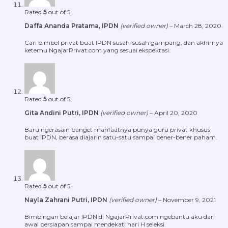
Rated
5
out of 5
Daffa Ananda Pratama, IPDN
(verified owner)
–
March 28, 2020
Cari bimbel privat buat IPDN susah-susah gampang, dan akhirnya
ketemu NgajarPrivat.com yang sesuai ekspektasi.
Rated
5
out of 5
Gita Andini Putri, IPDN
(verified owner)
–
April 20, 2020
Baru ngerasain banget manfaatnya punya guru privat khusus
buat IPDN, berasa diajarin satu-satu sampai bener-bener paham.
Rated
5
out of 5
Nayla Zahrani Putri, IPDN
(verified owner)
–
November 9, 2021
Bimbingan belajar IPDN di NgajarPrivat.com ngebantu aku dari
awal persiapan sampai mendekati hari H seleksi.