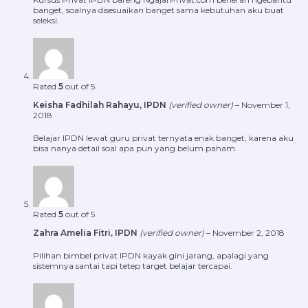
banget, soalnya disesuaikan banget sama kebutuhan aku buat
seleksi.
Rated
5
out of 5
Keisha Fadhilah Rahayu, IPDN
(verified owner)
–
November 1,
2018
Belajar IPDN lewat guru privat ternyata enak banget, karena aku
bisa nanya detail soal apa pun yang belum paham.
Rated
5
out of 5
Zahra Amelia Fitri, IPDN
(verified owner)
–
November 2, 2018
Pilihan bimbel privat IPDN kayak gini jarang, apalagi yang
sistemnya santai tapi tetep target belajar tercapai.