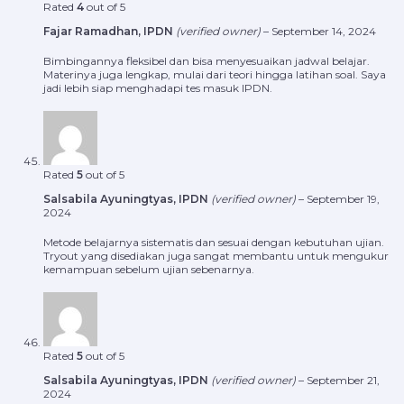
Rated
4
out of 5
Fajar Ramadhan, IPDN
(verified owner)
–
September 14, 2024
Bimbingannya fleksibel dan bisa menyesuaikan jadwal belajar.
Materinya juga lengkap, mulai dari teori hingga latihan soal. Saya
jadi lebih siap menghadapi tes masuk IPDN.
Rated
5
out of 5
Salsabila Ayuningtyas, IPDN
(verified owner)
–
September 19,
2024
Metode belajarnya sistematis dan sesuai dengan kebutuhan ujian.
Tryout yang disediakan juga sangat membantu untuk mengukur
kemampuan sebelum ujian sebenarnya.
Rated
5
out of 5
Salsabila Ayuningtyas, IPDN
(verified owner)
–
September 21,
2024