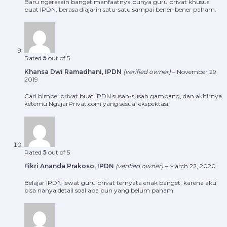
Baru ngerasain banget manfaatnya punya guru privat khusus
buat IPDN, berasa diajarin satu-satu sampai bener-bener paham.
Rated
5
out of 5
Khansa Dwi Ramadhani, IPDN
(verified owner)
–
November 29,
2019
Cari bimbel privat buat IPDN susah-susah gampang, dan akhirnya
ketemu NgajarPrivat.com yang sesuai ekspektasi.
Rated
5
out of 5
Fikri Ananda Prakoso, IPDN
(verified owner)
–
March 22, 2020
Belajar IPDN lewat guru privat ternyata enak banget, karena aku
bisa nanya detail soal apa pun yang belum paham.