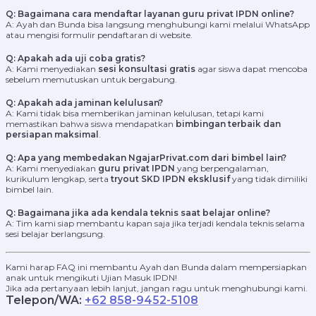
Q: Bagaimana cara mendaftar layanan guru privat IPDN online?
A: Ayah dan Bunda bisa langsung menghubungi kami melalui WhatsApp
atau mengisi formulir pendaftaran di website.
Q: Apakah ada uji coba gratis?
A: Kami menyediakan
sesi konsultasi gratis
agar siswa dapat mencoba
sebelum memutuskan untuk bergabung.
Q: Apakah ada jaminan kelulusan?
A: Kami tidak bisa memberikan jaminan kelulusan, tetapi kami
memastikan bahwa siswa mendapatkan
bimbingan terbaik dan
persiapan maksimal
.
Q: Apa yang membedakan NgajarPrivat.com dari bimbel lain?
A: Kami menyediakan
guru privat IPDN
yang berpengalaman,
kurikulum lengkap, serta
tryout SKD IPDN eksklusif
yang tidak dimiliki
bimbel lain.
Q: Bagaimana jika ada kendala teknis saat belajar online?
A: Tim kami siap membantu kapan saja jika terjadi kendala teknis selama
sesi belajar berlangsung.
Kami harap FAQ ini membantu Ayah dan Bunda dalam mempersiapkan
anak untuk mengikuti Ujian Masuk IPDN!
Jika ada pertanyaan lebih lanjut, jangan ragu untuk menghubungi kami.
Telepon/WA:
+62 858-9452-5108