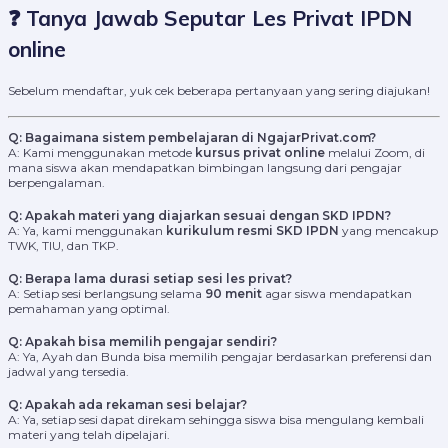
❓ Tanya Jawab Seputar Les Privat IPDN
online
Sebelum mendaftar, yuk cek beberapa pertanyaan yang sering diajukan!
Q: Bagaimana sistem pembelajaran di NgajarPrivat.com?
A: Kami menggunakan metode
kursus privat online
melalui Zoom, di
mana siswa akan mendapatkan bimbingan langsung dari pengajar
berpengalaman.
Q: Apakah materi yang diajarkan sesuai dengan SKD IPDN?
A: Ya, kami menggunakan
kurikulum resmi SKD IPDN
yang mencakup
TWK, TIU, dan TKP.
Q: Berapa lama durasi setiap sesi les privat?
A: Setiap sesi berlangsung selama
90 menit
agar siswa mendapatkan
pemahaman yang optimal.
Q: Apakah bisa memilih pengajar sendiri?
A: Ya, Ayah dan Bunda bisa memilih pengajar berdasarkan preferensi dan
jadwal yang tersedia.
Q: Apakah ada rekaman sesi belajar?
A: Ya, setiap sesi dapat direkam sehingga siswa bisa mengulang kembali
materi yang telah dipelajari.