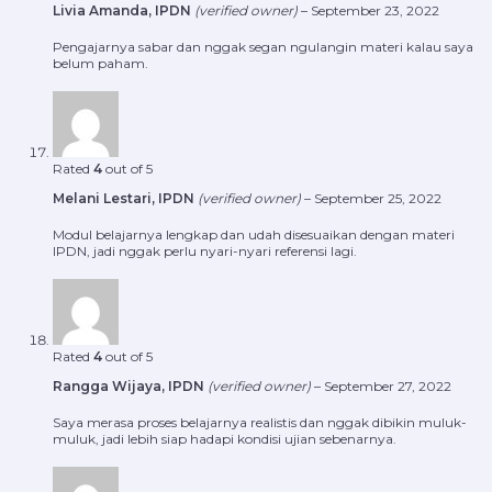
Livia Amanda, IPDN
(verified owner)
–
September 23, 2022
Pengajarnya sabar dan nggak segan ngulangin materi kalau saya
belum paham.
Rated
4
out of 5
Melani Lestari, IPDN
(verified owner)
–
September 25, 2022
Modul belajarnya lengkap dan udah disesuaikan dengan materi
IPDN, jadi nggak perlu nyari-nyari referensi lagi.
Rated
4
out of 5
Rangga Wijaya, IPDN
(verified owner)
–
September 27, 2022
Saya merasa proses belajarnya realistis dan nggak dibikin muluk-
muluk, jadi lebih siap hadapi kondisi ujian sebenarnya.