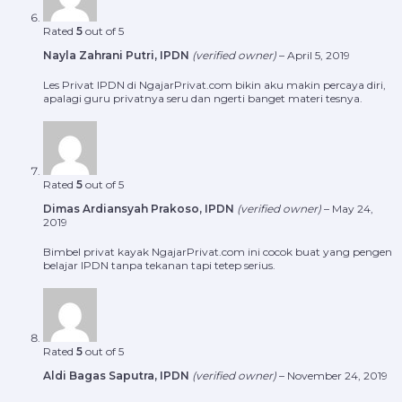
Rated
5
out of 5
Nayla Zahrani Putri, IPDN
(verified owner)
–
April 5, 2019
Les Privat IPDN di NgajarPrivat.com bikin aku makin percaya diri,
apalagi guru privatnya seru dan ngerti banget materi tesnya.
Rated
5
out of 5
Dimas Ardiansyah Prakoso, IPDN
(verified owner)
–
May 24,
2019
Bimbel privat kayak NgajarPrivat.com ini cocok buat yang pengen
belajar IPDN tanpa tekanan tapi tetep serius.
Rated
5
out of 5
Aldi Bagas Saputra, IPDN
(verified owner)
–
November 24, 2019