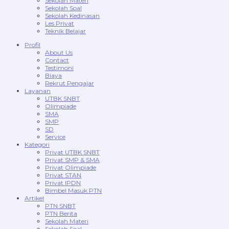
Sekolah Materi
Sekolah Soal
Sekolah Kedinasan
Les Privat
Teknik Belajar
Profil
About Us
Contact
Testimoni
Biaya
Rekrut Pengajar
Layanan
UTBK SNBT
Olimpiade
SMA
SMP
SD
Service
Kategori
Privat UTBK SNBT
Privat SMP & SMA
Privat Olimpiade
Privat STAN
Privat IPDN
Bimbel Masuk PTN
Artikel
PTN SNBT
PTN Berita
Sekolah Materi
Sekolah Soal