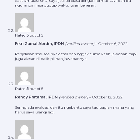
Saat simulasi SKD, saya jadi terbiasa dengan format CAT dan itu
ngurangin rasa gugup waktu ujian beneran.
Rated
5
out of 5
Fikri Zainal Abidin, IPDN
(verified owner)
–
October 6, 2022
Penjelasan soal-soalnya detail dan nggak cuma kasih jawaban, tapi
juga alasan di balik pilihan jawabannya.
Rated
5
out of 5
Rendy Pratama, IPDN
(verified owner)
–
October 12, 2022
Sering ada evaluasi dan itu ngebantu saya tau bagian mana yang
harus saya ulangi lagi.