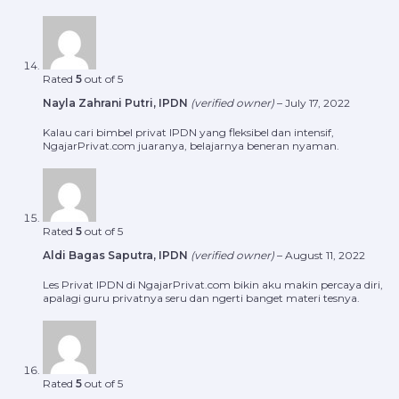
Rated
5
out of 5
Nayla Zahrani Putri, IPDN
(verified owner)
–
July 17, 2022
Kalau cari bimbel privat IPDN yang fleksibel dan intensif,
NgajarPrivat.com juaranya, belajarnya beneran nyaman.
Rated
5
out of 5
Aldi Bagas Saputra, IPDN
(verified owner)
–
August 11, 2022
Les Privat IPDN di NgajarPrivat.com bikin aku makin percaya diri,
apalagi guru privatnya seru dan ngerti banget materi tesnya.
Rated
5
out of 5