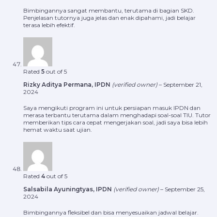
Bimbingannya sangat membantu, terutama di bagian SKD.
Penjelasan tutornya juga jelas dan enak dipahami, jadi belajar
terasa lebih efektif.
Rated
5
out of 5
Rizky Aditya Permana, IPDN
(verified owner)
–
September 21,
2024
Saya mengikuti program ini untuk persiapan masuk IPDN dan
merasa terbantu terutama dalam menghadapi soal-soal TIU. Tutor
memberikan tips cara cepat mengerjakan soal, jadi saya bisa lebih
hemat waktu saat ujian.
Rated
4
out of 5
Salsabila Ayuningtyas, IPDN
(verified owner)
–
September 25,
2024
Bimbingannya fleksibel dan bisa menyesuaikan jadwal belajar.