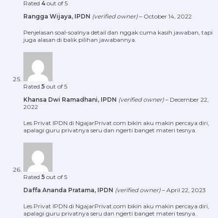
Rated
4
out of 5
Rangga Wijaya, IPDN
(verified owner)
–
October 14, 2022
Penjelasan soal-soalnya detail dan nggak cuma kasih jawaban, tapi
juga alasan di balik pilihan jawabannya.
Rated
5
out of 5
Khansa Dwi Ramadhani, IPDN
(verified owner)
–
December 22,
2022
Les Privat IPDN di NgajarPrivat.com bikin aku makin percaya diri,
apalagi guru privatnya seru dan ngerti banget materi tesnya.
Rated
5
out of 5
Daffa Ananda Pratama, IPDN
(verified owner)
–
April 22, 2023
Les Privat IPDN di NgajarPrivat.com bikin aku makin percaya diri,
apalagi guru privatnya seru dan ngerti banget materi tesnya.