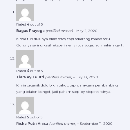
Rated
4
out of 5
Bagas Prayoga
(verified owner)
–
May 2, 2020
Kimia tuh dulunya bikin stres, tapi sekarang malah seru.
Gurunya sering kasih eksperimen virtual juga, jadi makin ngerti.
Rated
4
out of 5
Tiara Ayu Putri
(verified owner)
–
July 18, 2020
Kimia organik dulu bikin takut, tapi gara-gara pembimbing
yang telaten banget, jadi paham step-by-step reaksinya.
Rated
5
out of 5
Riska Putri Anisa
(verified owner)
–
September 11, 2020