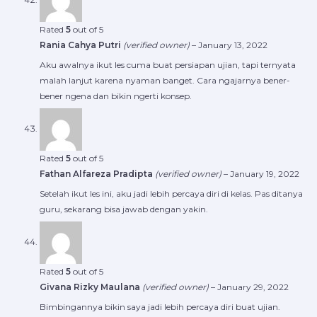
Rated
5
out of 5
Rania Cahya Putri
(verified owner)
–
January 13, 2022
Aku awalnya ikut les cuma buat persiapan ujian, tapi ternyata
malah lanjut karena nyaman banget. Cara ngajarnya bener-
bener ngena dan bikin ngerti konsep.
Rated
5
out of 5
Fathan Alfareza Pradipta
(verified owner)
–
January 19, 2022
Setelah ikut les ini, aku jadi lebih percaya diri di kelas. Pas ditanya
guru, sekarang bisa jawab dengan yakin.
Rated
5
out of 5
Givana Rizky Maulana
(verified owner)
–
January 29, 2022
Bimbingannya bikin saya jadi lebih percaya diri buat ujian.