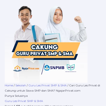
Skip
Cari
Price
to
Guru
range:
content
Les
Rp220.000
Privat
through
di
Rp8.400.000
Cakung
untuk
Siswa
SMP
dan
SMA?
NgajarPrivat.com
Punya Solusinya
quantity
Home
/
Sekolah
/
Guru Les Privat SMP & SMA
/ Cari Guru Les Privat di
Cakung untuk Siswa SMP dan SMA? NgajarPrivat.com
Punya Solusinya
Guru Les Privat SMP & SMA