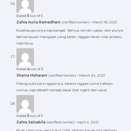
Rated
5
out of 5
Zahra Aulia Ramadhani
(verified owner)
–
March 16, 2021
Kualitas gurunya top banget. Semua ramah, sabar, dan punya
kemampuan mengajar yang keren. Nggak heran nilai anakku
naik terus.
Rated
4
out of 5
Shania Maharani
(verified owner)
–
March 24, 2021
Paling suka cara ngajarnya, karena nggak cuma hafalan
rumus, tapi dikasih konsep dasar biar ngerti dari awal.
Rated
5
out of 5
Zahra Salsabila
(verified owner)
–
April 4, 2021
Buat yang mau serius ikut OSN, latihan kayak gini penting