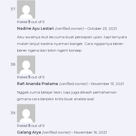
Rated
5
out of 5
Nadine Ayu Lestari
(verified owner)
–
October 23, 2021
Aku awalnya ikut les cuma buat persiapan ujian, tapi ternyata
malah lanjut karena nyaman banget. Cara ngajarnya bener-
bener ngena dan bikin ngerti konsep.
Rated
5
out of 5
Rafi Ananda Pratama
(verified owner)
–
November 13, 2021
Nggak cuma belajar teori, tapi juga dikasih pemahaman
gimana cara berpikir kritis buat analisis soal.
Rated
5
out of 5
Galang Arya
(verified owner)
–
November 16, 2021