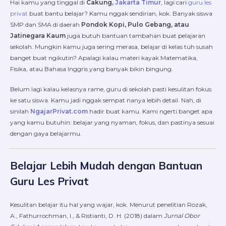
Hai kamu yang tinggal di
Cakung,
Jakarta Timur
, lagi cari
guru les
privat
buat bantu belajar? Kamu nggak sendirian, kok. Banyak siswa
SMP dan SMA di daerah
Pondok Kopi, Pulo Gebang, atau
Jatinegara Kaum
juga butuh bantuan tambahan buat pelajaran
sekolah. Mungkin kamu juga sering merasa, belajar di kelas tuh susah
banget buat ngikutin? Apalagi kalau materi kayak Matematika,
Fisika, atau Bahasa Inggris yang banyak bikin bingung.
Belum lagi kalau kelasnya rame, guru di sekolah pasti kesulitan fokus
ke satu siswa. Kamu jadi nggak sempat nanya lebih detail. Nah, di
sinilah
NgajarPrivat.com
hadir buat kamu. Kami ngerti banget apa
yang kamu butuhin: belajar yang nyaman, fokus, dan pastinya sesuai
dengan gaya belajarmu.
Belajar Lebih Mudah dengan Bantuan
Guru Les Privat
Kesulitan belajar itu hal yang wajar, kok. Menurut penelitian Rozak,
A., Fathurrochman, I., & Ristianti, D. H. (2018) dalam
Jurnal Obor