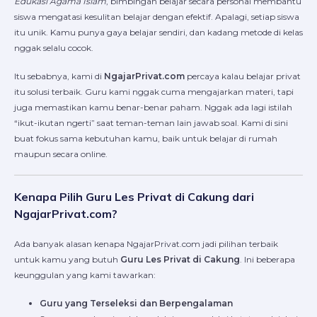
Edukasi Agama Islam
, bimbingan belajar secara personal membantu
siswa mengatasi kesulitan belajar dengan efektif. Apalagi, setiap siswa
itu unik. Kamu punya gaya belajar sendiri, dan kadang metode di kelas
nggak selalu cocok.
Itu sebabnya, kami di
NgajarPrivat.com
percaya kalau belajar privat
itu solusi terbaik. Guru kami nggak cuma mengajarkan materi, tapi
juga memastikan kamu benar-benar paham. Nggak ada lagi istilah
“ikut-ikutan ngerti” saat teman-teman lain jawab soal. Kami di sini
buat fokus sama kebutuhan kamu, baik untuk belajar di rumah
maupun secara online.
Kenapa Pilih Guru Les Privat di Cakung dari
NgajarPrivat.com?
Ada banyak alasan kenapa NgajarPrivat.com jadi pilihan terbaik
untuk kamu yang butuh
Guru Les Privat di Cakung
. Ini beberapa
keunggulan yang kami tawarkan:
Guru yang Terseleksi dan Berpengalaman