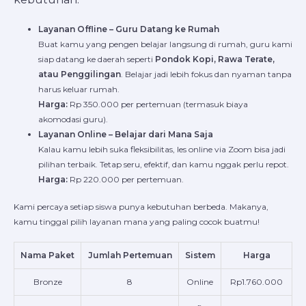
Layanan Offline – Guru Datang ke Rumah
Buat kamu yang pengen belajar langsung di rumah, guru kami
siap datang ke daerah seperti
Pondok Kopi, Rawa Terate,
atau Penggilingan
. Belajar jadi lebih fokus dan nyaman tanpa
harus keluar rumah.
Harga:
Rp 350.000 per pertemuan (termasuk biaya
akomodasi guru).
Layanan Online – Belajar dari Mana Saja
Kalau kamu lebih suka fleksibilitas, les online via Zoom bisa jadi
pilihan terbaik. Tetap seru, efektif, dan kamu nggak perlu repot.
Harga:
Rp 220.000 per pertemuan.
Kami percaya setiap siswa punya kebutuhan berbeda. Makanya,
kamu tinggal pilih layanan mana yang paling cocok buatmu!
Nama Paket
Jumlah Pertemuan
Sistem
Harga
Bronze
8
Online
Rp1.760.000