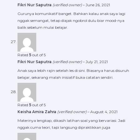
Fikri Nur Saputra
(verified owner)
–
June 26, 2021
Gurunya komunikatif banget. Bahkan kalau anak saya lagi
nggak semangat, tetap diajak ngobrol dulu biar mood-nya
balik sebelum mulai belajar.
Rated
5
out of 5
Fikri Nur Saputra
(verified owner)
–
July 21, 2021
Anak saya lebih rajin setelah les di sini. Biasanya harus disuruh
belajar, sekarang malah inisiatif buka catatan sendiri.
Rated
5
out of 5
Keisha Amira Zahra
(verified owner)
–
August 4, 2021
Materinya lengkap, dikasih latihan soal yang bervariasi. Jadi
nggak cuma teori, tapi langsung dipraktikkan juga