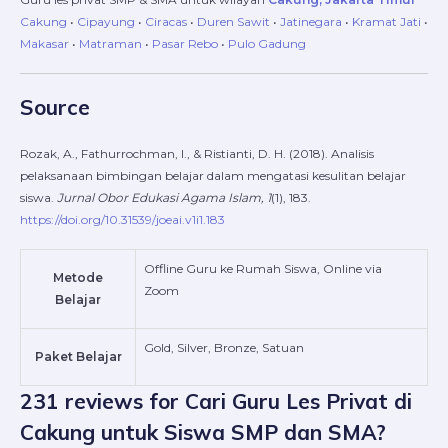
Cakung
•
Cipayung
•
Ciracas
•
Duren Sawit
•
Jatinegara
•
Kramat Jati
•
Makasar
•
Matraman
•
Pasar Rebo
•
Pulo Gadung
Source
Rozak, A., Fathurrochman, I., & Ristianti, D. H. (2018). Analisis
pelaksanaan bimbingan belajar dalam mengatasi kesulitan belajar
siswa.
Jurnal Obor Edukasi Agama Islam, 1
(1), 183.
https://doi.org/10.31539/joeai.v1i1.183
Offline Guru ke Rumah Siswa, Online via
Metode
Zoom
Belajar
Gold, Silver, Bronze, Satuan
Paket Belajar
231 reviews for
Cari Guru Les Privat di
Cakung untuk Siswa SMP dan SMA?