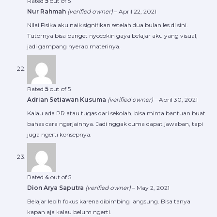
Rated
5
out of 5
Nur Rahmah
(verified owner)
–
April 22, 2021
Nilai Fisika aku naik signifikan setelah dua bulan les di sini.
Tutornya bisa banget nyocokin gaya belajar aku yang visual,
jadi gampang nyerap materinya.
Rated
5
out of 5
Adrian Setiawan Kusuma
(verified owner)
–
April 30, 2021
Kalau ada PR atau tugas dari sekolah, bisa minta bantuan buat
bahas cara ngerjainnya. Jadi nggak cuma dapat jawaban, tapi
juga ngerti konsepnya.
Rated
4
out of 5
Dion Arya Saputra
(verified owner)
–
May 2, 2021
Belajar lebih fokus karena dibimbing langsung. Bisa tanya
kapan aja kalau belum ngerti.