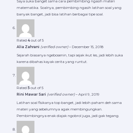
Saya suka banget sama cara pembimbing ngasih materi
matematika. Soalnya, pembimbing ngasih latihan soal yang
banyak banget, jadi bisa latihan berbagai tipe soal.
Rated
4
out of 5
Alia Zahrani
(verified owner)
–
December 15, 2018
Sejarah biasanya ngebosenin, tapi sejak ikut les, jadi lebih suka
karena dibahas kayak cerita yang runtut.
Rated
5
out of 5
Rini Mawar Sari
(verified owner)
–
April 9, 2019
Latihan soal fisikanya top banget, jadi lebih paham deh sama
materi yang sebelumnya agak membingungkan.
Pembimbingnya enak diajak ngobrol juga, jadi gak tegang.