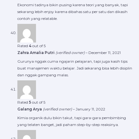
Ekonomi tadinya bikin pusing karena teori yang banyak, tapi
sekarang lebih enjoy karena dibahas satu per satu dan dikasih
contoh yang relatable.
Rated
4
out of 5
Zahra Amalia Putri
(verified owner)
–
December 11, 2021
Gurunya nggak cuma ngajarin pelajaran, tapi juga kasih tips
buat manajemen waktu belajar. Jadi sekarang bisa lebih disiplin
dan nggak gampang malas.
Rated
5
out of 5
Galang Arya
(verified owner)
–
January 11, 2022
Kimia organik dulu bikin takut, tapi gara-gara pembimbing
yang telaten banget, jadi paham step-by-step reaksinya.