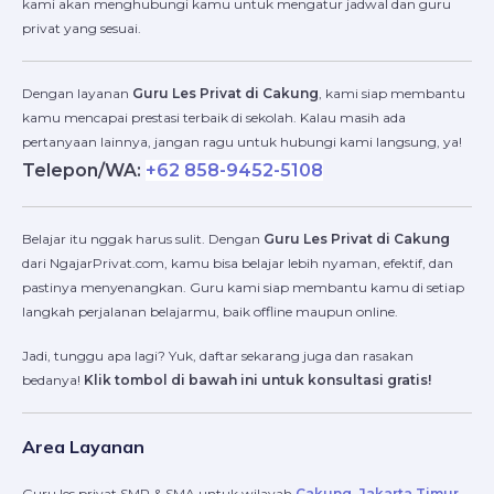
kami akan menghubungi kamu untuk mengatur jadwal dan guru
privat yang sesuai.
Dengan layanan
Guru Les Privat di Cakung
, kami siap membantu
kamu mencapai prestasi terbaik di sekolah. Kalau masih ada
pertanyaan lainnya, jangan ragu untuk hubungi kami langsung, ya!
Telepon/WA:
+62 858-9452-5108
Belajar itu nggak harus sulit. Dengan
Guru Les Privat di Cakung
dari NgajarPrivat.com, kamu bisa belajar lebih nyaman, efektif, dan
pastinya menyenangkan. Guru kami siap membantu kamu di setiap
langkah perjalanan belajarmu, baik offline maupun online.
Jadi, tunggu apa lagi? Yuk, daftar sekarang juga dan rasakan
bedanya!
Klik tombol di bawah ini untuk konsultasi gratis!
Area Layanan
Guru les privat SMP & SMA untuk wilayah
Cakung, Jakarta Timur