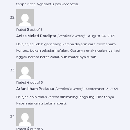
tanpa ribet. Ngebantu pas kompetisi.
Rated
5
out of 5
Anisa Melati Pradipta
(verified owner)
–
August 24, 2021
Belajar jadi lebih gampang karena diajarin cara memahami
konsep, bukan sekadar hafalan. Gurunya enak ngajarnya, jadi
nggak berasa berat walaupun materinya susah.
Rated
4
out of 5
Arfan Ilham Prakoso
(verified owner)
–
September 13, 2021
Belajar lebih fokus karena dibimbing langsung. Bisa tanya
kapan aja kalau belum ngerti.
Rated
4
out of 5