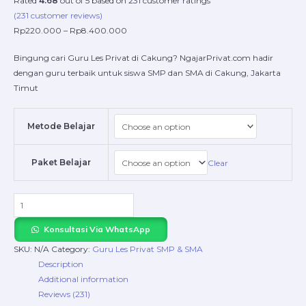
Rated
4.68
out of 5 based on
231
customer ratings
(
231
customer reviews)
Rp
220.000
–
Rp
8.400.000
Bingung cari Guru Les Privat di Cakung? NgajarPrivat.com hadir
dengan guru terbaik untuk siswa SMP dan SMA di Cakung, Jakarta
Timut
Metode Belajar
Paket Belajar
Clear
Konsultasi Via WhatsApp
SKU:
N/A
Category:
Guru Les Privat SMP & SMA
Description
Additional information
Reviews (231)