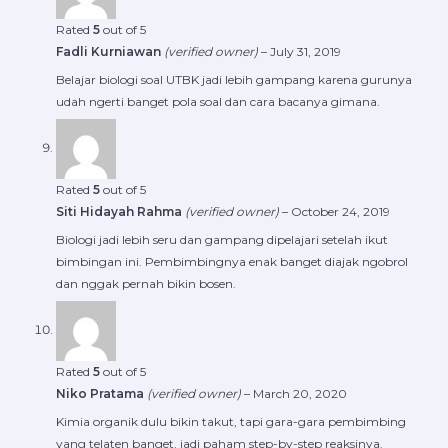
Rated
5
out of 5
Fadli Kurniawan
(verified owner)
–
July 31, 2019
Belajar biologi soal UTBK jadi lebih gampang karena gurunya
udah ngerti banget pola soal dan cara bacanya gimana.
Rated
5
out of 5
Siti Hidayah Rahma
(verified owner)
–
October 24, 2019
Biologi jadi lebih seru dan gampang dipelajari setelah ikut
bimbingan ini. Pembimbingnya enak banget diajak ngobrol
dan nggak pernah bikin bosen.
Rated
5
out of 5
Niko Pratama
(verified owner)
–
March 20, 2020
Kimia organik dulu bikin takut, tapi gara-gara pembimbing
yang telaten banget, jadi paham step-by-step reaksinya.