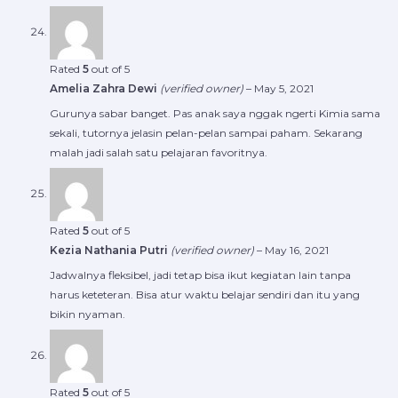
Rated
5
out of 5
Amelia Zahra Dewi
(verified owner)
–
May 5, 2021
Gurunya sabar banget. Pas anak saya nggak ngerti Kimia sama
sekali, tutornya jelasin pelan-pelan sampai paham. Sekarang
malah jadi salah satu pelajaran favoritnya.
Rated
5
out of 5
Kezia Nathania Putri
(verified owner)
–
May 16, 2021
Jadwalnya fleksibel, jadi tetap bisa ikut kegiatan lain tanpa
harus keteteran. Bisa atur waktu belajar sendiri dan itu yang
bikin nyaman.
Rated
5
out of 5