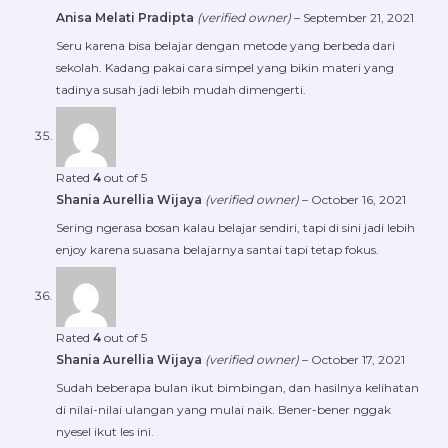
Anisa Melati Pradipta
(verified owner)
–
September 21, 2021
Seru karena bisa belajar dengan metode yang berbeda dari
sekolah. Kadang pakai cara simpel yang bikin materi yang
tadinya susah jadi lebih mudah dimengerti.
Rated
4
out of 5
Shania Aurellia Wijaya
(verified owner)
–
October 16, 2021
Sering ngerasa bosan kalau belajar sendiri, tapi di sini jadi lebih
enjoy karena suasana belajarnya santai tapi tetap fokus.
Rated
4
out of 5
Shania Aurellia Wijaya
(verified owner)
–
October 17, 2021
Sudah beberapa bulan ikut bimbingan, dan hasilnya kelihatan
di nilai-nilai ulangan yang mulai naik. Bener-bener nggak
nyesel ikut les ini.