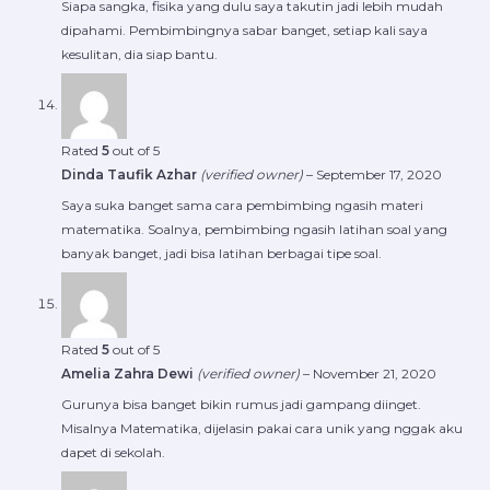
Siapa sangka, fisika yang dulu saya takutin jadi lebih mudah
dipahami. Pembimbingnya sabar banget, setiap kali saya
kesulitan, dia siap bantu.
Rated
5
out of 5
Dinda Taufik Azhar
(verified owner)
–
September 17, 2020
Saya suka banget sama cara pembimbing ngasih materi
matematika. Soalnya, pembimbing ngasih latihan soal yang
banyak banget, jadi bisa latihan berbagai tipe soal.
Rated
5
out of 5
Amelia Zahra Dewi
(verified owner)
–
November 21, 2020
Gurunya bisa banget bikin rumus jadi gampang diinget.
Misalnya Matematika, dijelasin pakai cara unik yang nggak aku
dapet di sekolah.