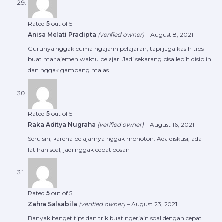
Rated
5
out of 5
Anisa Melati Pradipta
(verified owner)
–
August 8, 2021
Gurunya nggak cuma ngajarin pelajaran, tapi juga kasih tips
buat manajemen waktu belajar. Jadi sekarang bisa lebih disiplin
dan nggak gampang malas.
Rated
5
out of 5
Raka Aditya Nugraha
(verified owner)
–
August 16, 2021
Seru sih, karena belajarnya nggak monoton. Ada diskusi, ada
latihan soal, jadi nggak cepat bosan
Rated
5
out of 5
Zahra Salsabila
(verified owner)
–
August 23, 2021
Banyak banget tips dan trik buat ngerjain soal dengan cepat