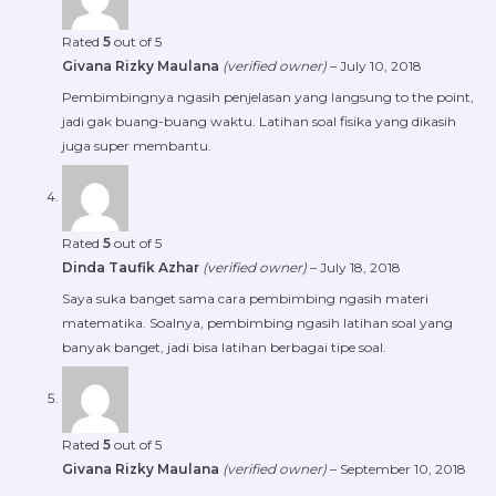
Rated
5
out of 5
Givana Rizky Maulana
(verified owner)
–
July 10, 2018
Pembimbingnya ngasih penjelasan yang langsung to the point,
jadi gak buang-buang waktu. Latihan soal fisika yang dikasih
juga super membantu.
Rated
5
out of 5
Dinda Taufik Azhar
(verified owner)
–
July 18, 2018
Saya suka banget sama cara pembimbing ngasih materi
matematika. Soalnya, pembimbing ngasih latihan soal yang
banyak banget, jadi bisa latihan berbagai tipe soal.
Rated
5
out of 5
Givana Rizky Maulana
(verified owner)
–
September 10, 2018