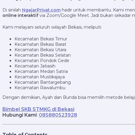
Di sinilah
NgajarPrivat.com
hadir untuk membantu. Kami men
online interaktif
via Zoom/Google Meet. Jadi bukan sekadar me
Kami melayani seluruh wilayah Bekasi, meliputi:
Kecamatan Bekasi Timur
Kecamatan Bekasi Barat
Kecamatan Bekasi Utara
Kecamatan Bekasi Selatan
Kecamatan Pondok Gede
Kecamatan Jatiasih
Kecamatan Medan Satria
Kecamatan Mustikajaya
Kecamatan Bantargebang
Kecamatan Rawalumbu
Dengan demikian, Ayah dan Bunda bisa memilih metode belaja
Bimbel SKB STMKG di Bekasi
Hubungi Kami
:
085880523928
Table of Contents