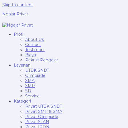
Skip to content
Ngajar Privat
Profil
About Us
Contact
Testimoni
Biaya
Rekrut Pengajar
Layanan
UTBK SNBT
Olimpiade
SMA
SMP
SD
Service
Kategori
Privat UTBK SNBT
Privat SMP & SMA
Privat Olimpiade
Privat STAN
Privat IPDN