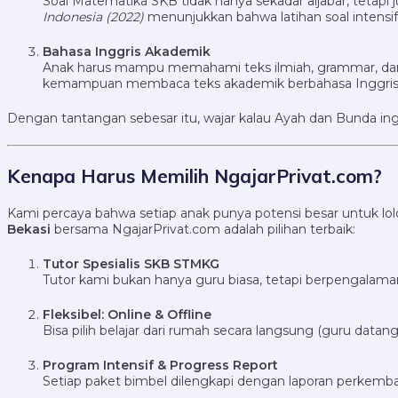
Soal Matematika SKB tidak hanya sekadar aljabar, tetapi ju
Indonesia (2022)
menunjukkan bahwa latihan soal intensi
Bahasa Inggris Akademik
Anak harus mampu memahami teks ilmiah, grammar, dan st
kemampuan membaca teks akademik berbahasa Inggris 
Dengan tantangan sebesar itu, wajar kalau Ayah dan Bunda ing
Kenapa Harus Memilih NgajarPrivat.com?
Kami percaya bahwa setiap anak punya potensi besar untuk lolo
Bekasi
bersama NgajarPrivat.com adalah pilihan terbaik:
Tutor Spesialis SKB STMKG
Tutor kami bukan hanya guru biasa, tetapi berpengala
Fleksibel: Online & Offline
Bisa pilih belajar dari rumah secara langsung (guru data
Program Intensif & Progress Report
Setiap paket bimbel dilengkapi dengan laporan perkemb