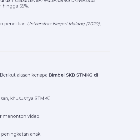
di dari
Departemen Matematika Universitas
n hingga 65%.
n penelitian
Universitas Negeri Malang (2020)
,
 Berikut alasan kenapa
Bimbel SKB STMKG di
asan, khususnya STMKG.
dar menonton video.
 peningkatan anak.