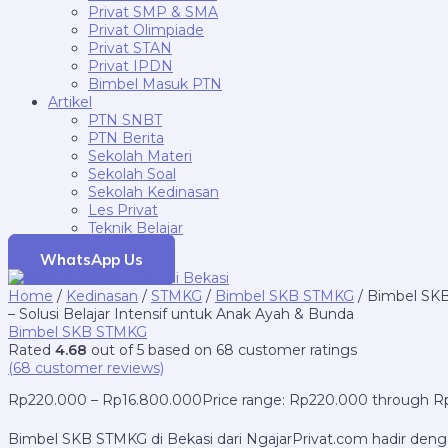
Privat SMP & SMA
Privat Olimpiade
Privat STAN
Privat IPDN
Bimbel Masuk PTN
Artikel
PTN SNBT
PTN Berita
Sekolah Materi
Sekolah Soal
Sekolah Kedinasan
Les Privat
Teknik Belajar
WhatsApp Us
Home
/
Kedinasan
/
STMKG
/
Bimbel SKB STMKG
/ Bimbel SKB
– Solusi Belajar Intensif untuk Anak Ayah & Bunda
Bimbel SKB STMKG
Rated
4.68
out of 5 based on
68
customer ratings
(
68
customer reviews)
Rp
220.000
–
Rp
16.800.000
Price range: Rp220.000 through 
Bimbel SKB STMKG di Bekasi dari NgajarPrivat.com hadir den