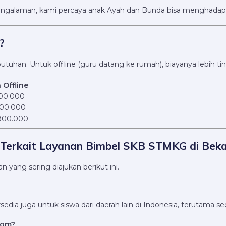
pengalaman, kami percaya anak Ayah dan Bunda bisa menghadap
?
utuhan. Untuk offline (guru datang ke rumah), biayanya lebih t
 Offline
00.000
00.000
800.000
 Terkait Layanan Bimbel SKB STMKG di Beka
yang sering diajukan berikut ini.
dia juga untuk siswa dari daerah lain di Indonesia, terutama sec
com?