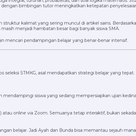
ga integral, turunan, probabilitas, dan soal logika matematis. Stu
f dengan bimbingan tutor meningkatkan ketepatan penyelesaia
ruktur kalimat yang sering muncul di artikel sains. Berdasarka
masih menjadi hambatan besar bagi banyak siswa SMA.
in mencari pendampingan belajar yang benar-benar intensif.
s seleksi STMKG, asal mendapatkan strategi belajar yang tepat.
man mendampingi siswa yang sedang mempersiapkan ujian kedin
ng) atau online via Zoom. Semuanya tetap interaktif, bukan seka
angan belajar. Jadi Ayah dan Bunda bisa memantau sejauh mana