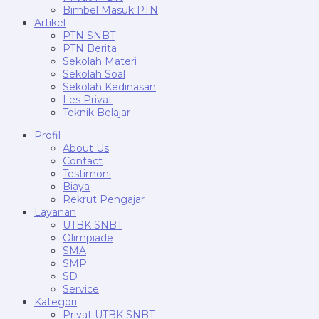
Bimbel Masuk PTN
Artikel
PTN SNBT
PTN Berita
Sekolah Materi
Sekolah Soal
Sekolah Kedinasan
Les Privat
Teknik Belajar
Profil
About Us
Contact
Testimoni
Biaya
Rekrut Pengajar
Layanan
UTBK SNBT
Olimpiade
SMA
SMP
SD
Service
Kategori
Privat UTBK SNBT