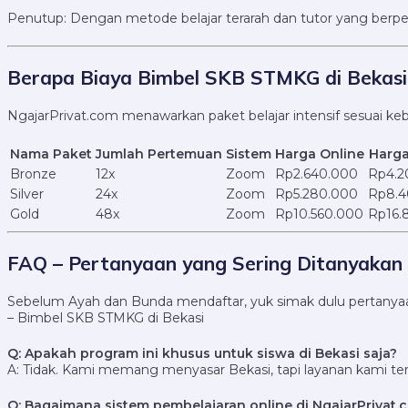
Penutup: Dengan metode belajar terarah dan tutor yang ber
Berapa Biaya Bimbel SKB STMKG di Bekasi
NgajarPrivat.com menawarkan paket belajar intensif sesuai keb
Nama Paket
Jumlah Pertemuan
Sistem
Harga Online
Harga
Bronze
12x
Zoom
Rp2.640.000
Rp4.2
Silver
24x
Zoom
Rp5.280.000
Rp8.4
Gold
48x
Zoom
Rp10.560.000
Rp16.
FAQ – Pertanyaan yang Sering Ditanyakan
Sebelum Ayah dan Bunda mendaftar, yuk simak dulu pertanyaan 
– Bimbel SKB STMKG di Bekasi
Q: Apakah program ini khusus untuk siswa di Bekasi saja?
A: Tidak. Kami memang menyasar Bekasi, tapi layanan kami terse
Q: Bagaimana sistem pembelajaran online di NgajarPrivat.