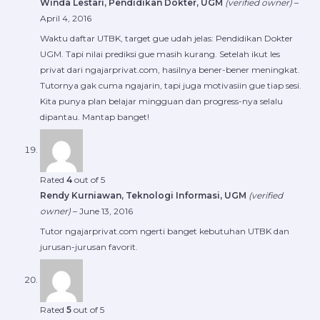
Winda Lestari, Pendidikan Dokter, UGM
(verified owner)
–
April 4, 2016
Waktu daftar UTBK, target gue udah jelas: Pendidikan Dokter
UGM. Tapi nilai prediksi gue masih kurang. Setelah ikut les
privat dari ngajarprivat.com, hasilnya bener-bener meningkat.
Tutornya gak cuma ngajarin, tapi juga motivasiin gue tiap sesi.
Kita punya plan belajar mingguan dan progress-nya selalu
dipantau. Mantap banget!
Rated
4
out of 5
Rendy Kurniawan, Teknologi Informasi, UGM
(verified
owner)
–
June 13, 2016
Tutor ngajarprivat.com ngerti banget kebutuhan UTBK dan
jurusan-jurusan favorit.
Rated
5
out of 5