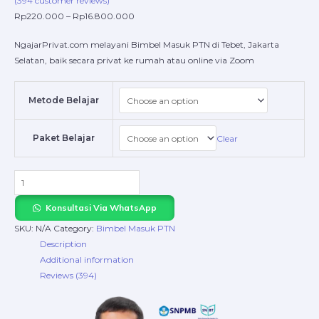
(
394
customer reviews)
Rp
220.000
–
Rp
16.800.000
NgajarPrivat.com melayani Bimbel Masuk PTN di Tebet, Jakarta
Selatan, baik secara privat ke rumah atau online via Zoom
Metode Belajar
Paket Belajar
Clear
Konsultasi Via WhatsApp
SKU:
N/A
Category:
Bimbel Masuk PTN
Description
Additional information
Reviews (394)