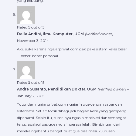
yang kebuang.
Rated
5
out of 5
Della Andini, Ilmu Komputer, UGM
(verified owner)
–
November 3, 2014
Aku suka karena ngajarprivat.com gak pake sistem kelas besar
—bener-bener personal.
Rated
5
out of 5
Andre Susanto, Pendidikan Dokter, UGM
(verified owner)
–
January 2, 2015
Tutor dari ngajarprivat.com ngajarin gue dengan sabar dan
sistematis. Setiap topik dibagi jadi bagian kecil yang gampang
dipahami. Selain itu, tutor-nya ngasih motivasi dan semangat
terus, apalagi pas gue mulai ngerasa lelah. Bimbingan dari
mereka ngebantu banget buat gue bisa masuk jurusan