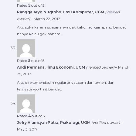
Rated
5
out of 5
Rangga Aryo Nugroho, Ilmu Komputer, UGM
(verified
owner)
–
March 22, 2017
Aku suka karena suasananya gak kaku, jadi gampang banget
nanya kalau gak paham.
Rated
5
out of 5
Andi Permana, Ilmu Ekonomi, UGM
(verified owner)
–
March
25, 2017
Aku direkomendasiin ngajarprivat.com dari temen, dan
ternyata worth it banget.
Rated
4
out of 5
Jefry Alamsyah Putra, Psikologi, UGM
(verified owner)
–
May 3, 2017