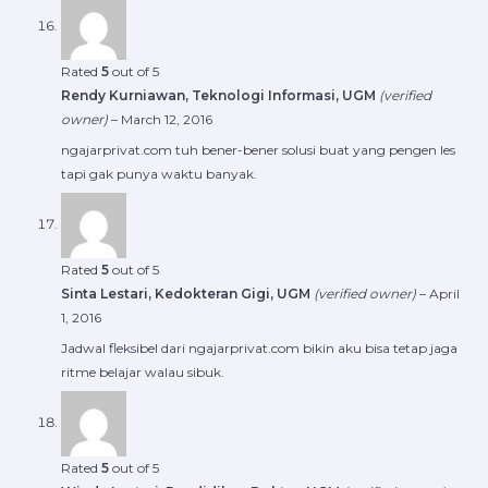
Rated
5
out of 5
Rendy Kurniawan, Teknologi Informasi, UGM
(verified
owner)
–
March 12, 2016
ngajarprivat.com tuh bener-bener solusi buat yang pengen les
tapi gak punya waktu banyak.
Rated
5
out of 5
Sinta Lestari, Kedokteran Gigi, UGM
(verified owner)
–
April
1, 2016
Jadwal fleksibel dari ngajarprivat.com bikin aku bisa tetap jaga
ritme belajar walau sibuk.
Rated
5
out of 5