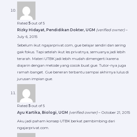
Rated
5
out of 5
Rizky Hidayat, Pendidikan Dokter, UGM
(verified owner)
–
July 6, 2015
Sebelum ikut ngajarprivat.com, gue belajar sendiri dan sering
gak fokus. Tapi setelah ikut les privatnya, semuanya jadi lebih
terarah. Materi UTBK jadi lebih mudah dimengerti karena
diajarin dengan metode yang cocok buat gue. Tutor-nya juga
ramah banget. Gue beneran terbantu sampai akhirnya lulus di
jurusan impian gue.
Rated
5
out of 5
Ayu Kartika, Biologi, UGM
(verified owner)
–
October 21, 2015
Aku jadi paham konsep UTBK berkat pembimbing dari
ngajarprivat.com.