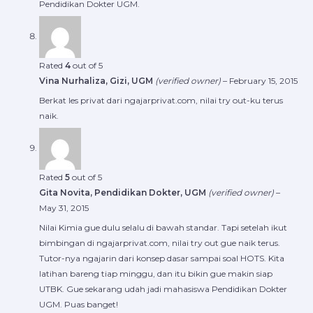
Pendidikan Dokter UGM.
Rated
4
out of 5
Vina Nurhaliza, Gizi, UGM
(verified owner)
–
February 15, 2015
Berkat les privat dari ngajarprivat.com, nilai try out-ku terus
naik.
Rated
5
out of 5
Gita Novita, Pendidikan Dokter, UGM
(verified owner)
–
May 31, 2015
Nilai Kimia gue dulu selalu di bawah standar. Tapi setelah ikut
bimbingan di ngajarprivat.com, nilai try out gue naik terus.
Tutor-nya ngajarin dari konsep dasar sampai soal HOTS. Kita
latihan bareng tiap minggu, dan itu bikin gue makin siap
UTBK. Gue sekarang udah jadi mahasiswa Pendidikan Dokter
UGM. Puas banget!