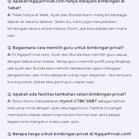
Q: Apakah NgajarPrivat.com hanya melayani bimbingan di
Tebet?
A:
Tidak hanya di Tebet, Ayah dan Bunda! Kami melayani berbagai
daerah di Jakarta Selatan. Selain itu, kami juga menyediakan
bimbingan secara online melalui Zoom, jadi bisa diakses dari mana
saja.
Q: Bagaimana cara memilih guru untuk bimbingan privat?
A:
Di NgajarPrivat.com, Ayah dan Bunda bisa memilih guru sesuai
dengan kebutuhan Kakak. Setiap guru memiliki profil yang lengkap,
jadi Ayah dan Bunda bisa memilih berdasarkan gaya mengajar,
pengalaman, dan mata pelajaran yang ingin diajarkan. Jika ternyata
kurang cocok, Kakak bisa ganti guru kapan saja.
Q: Apakah ada fasilitas tambahan selain bimbingan privat?
A:
Tentu! Kami menyediakan
tryout UTBK SNBT
sebagai latihan
soal yang mirip dengan ujian sesungguhnya. Fasilitas ini sangat
membantu Kakak dalam memahami format soal, serta belajar
bagaimana mengatur waktu saat ujian.
Q: Berapa harga untuk bimbingan privat di NgajarPrivat.com?