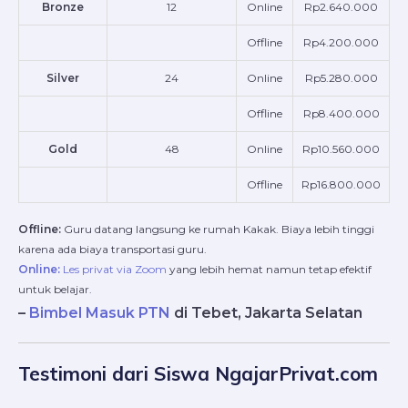
Bronze
12
Online
Rp2.640.000
Offline
Rp4.200.000
Silver
24
Online
Rp5.280.000
Offline
Rp8.400.000
Gold
48
Online
Rp10.560.000
Offline
Rp16.800.000
Offline:
Guru datang langsung ke rumah Kakak. Biaya lebih tinggi
karena ada biaya transportasi guru.
Online:
Les privat via Zoom
yang lebih hemat namun tetap efektif
untuk belajar.
–
Bimbel Masuk PTN
di Tebet, Jakarta Selatan
Testimoni dari Siswa NgajarPrivat.com