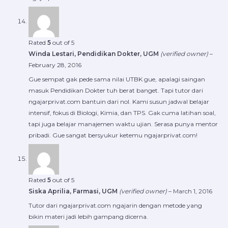
Rated
5
out of 5
Winda Lestari, Pendidikan Dokter, UGM
(verified owner)
–
February 28, 2016
Gue sempat gak pede sama nilai UTBK gue, apalagi saingan
masuk Pendidikan Dokter tuh berat banget. Tapi tutor dari
ngajarprivat.com bantuin dari nol. Kami susun jadwal belajar
intensif, fokus di Biologi, Kimia, dan TPS. Gak cuma latihan soal,
tapi juga belajar manajemen waktu ujian. Serasa punya mentor
pribadi. Gue sangat bersyukur ketemu ngajarprivat.com!
Rated
5
out of 5
Siska Aprilia, Farmasi, UGM
(verified owner)
–
March 1, 2016
Tutor dari ngajarprivat.com ngajarin dengan metode yang
bikin materi jadi lebih gampang dicerna.