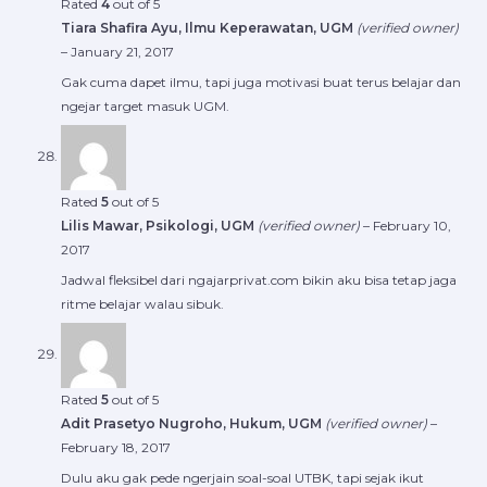
Rated
4
out of 5
Tiara Shafira Ayu, Ilmu Keperawatan, UGM
(verified owner)
–
January 21, 2017
Gak cuma dapet ilmu, tapi juga motivasi buat terus belajar dan
ngejar target masuk UGM.
Rated
5
out of 5
Lilis Mawar, Psikologi, UGM
(verified owner)
–
February 10,
2017
Jadwal fleksibel dari ngajarprivat.com bikin aku bisa tetap jaga
ritme belajar walau sibuk.
Rated
5
out of 5
Adit Prasetyo Nugroho, Hukum, UGM
(verified owner)
–
February 18, 2017
Dulu aku gak pede ngerjain soal-soal UTBK, tapi sejak ikut