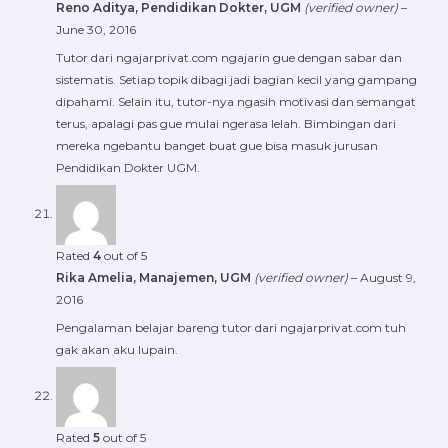
Reno Aditya, Pendidikan Dokter, UGM
(verified owner)
–
June 30, 2016
Tutor dari ngajarprivat.com ngajarin gue dengan sabar dan
sistematis. Setiap topik dibagi jadi bagian kecil yang gampang
dipahami. Selain itu, tutor-nya ngasih motivasi dan semangat
terus, apalagi pas gue mulai ngerasa lelah. Bimbingan dari
mereka ngebantu banget buat gue bisa masuk jurusan
Pendidikan Dokter UGM.
Rated
4
out of 5
Rika Amelia, Manajemen, UGM
(verified owner)
–
August 9,
2016
Pengalaman belajar bareng tutor dari ngajarprivat.com tuh
gak akan aku lupain.
Rated
5
out of 5