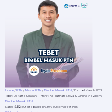
Skip
Bimbel
Price
to
Masuk
range:
content
PTN
Rp220.000
di
through
Tebet,
Rp16.800.000
Jakarta
Selatan
–
Privat
Ke
Rumah
Siswa
&
Online
via
Zoom
Home
/
PTN
/
Masuk PTN
/
Bimbel Masuk PTN
/ Bimbel Masuk PTN di
quantity
Tebet, Jakarta Selatan – Privat Ke Rumah Siswa & Online via Zoom
Bimbel Masuk PTN
Rated
4.52
out of 5 based on
394
customer ratings