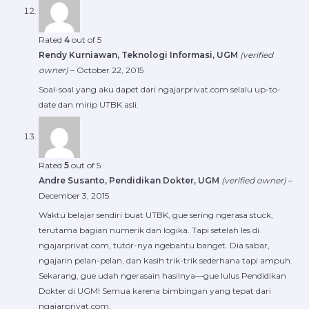
Rated
4
out of 5
Rendy Kurniawan, Teknologi Informasi, UGM
(verified
owner)
–
October 22, 2015
Soal-soal yang aku dapet dari ngajarprivat.com selalu up-to-
date dan mirip UTBK asli.
Rated
5
out of 5
Andre Susanto, Pendidikan Dokter, UGM
(verified owner)
–
December 3, 2015
Waktu belajar sendiri buat UTBK, gue sering ngerasa stuck,
terutama bagian numerik dan logika. Tapi setelah les di
ngajarprivat.com, tutor-nya ngebantu banget. Dia sabar,
ngajarin pelan-pelan, dan kasih trik-trik sederhana tapi ampuh.
Sekarang, gue udah ngerasain hasilnya—gue lulus Pendidikan
Dokter di UGM! Semua karena bimbingan yang tepat dari
ngajarprivat.com.