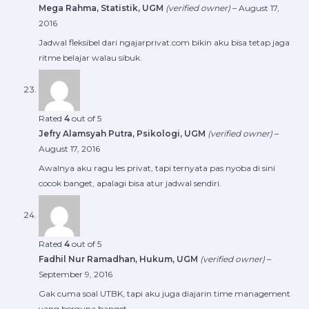
Mega Rahma, Statistik, UGM
(verified owner)
–
August 17,
2016
Jadwal fleksibel dari ngajarprivat.com bikin aku bisa tetap jaga
ritme belajar walau sibuk.
Rated
4
out of 5
Jefry Alamsyah Putra, Psikologi, UGM
(verified owner)
–
August 17, 2016
Awalnya aku ragu les privat, tapi ternyata pas nyoba di sini
cocok banget, apalagi bisa atur jadwal sendiri.
Rated
4
out of 5
Fadhil Nur Ramadhan, Hukum, UGM
(verified owner)
–
September 9, 2016
Gak cuma soal UTBK, tapi aku juga diajarin time management
yang berguna banget.