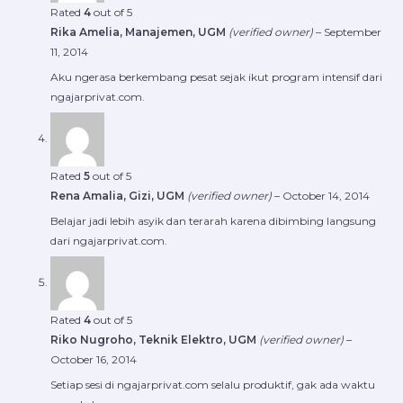
Rated
4
out of 5
Rika Amelia, Manajemen, UGM
(verified owner)
–
September
11, 2014
Aku ngerasa berkembang pesat sejak ikut program intensif dari
ngajarprivat.com.
Rated
5
out of 5
Rena Amalia, Gizi, UGM
(verified owner)
–
October 14, 2014
Belajar jadi lebih asyik dan terarah karena dibimbing langsung
dari ngajarprivat.com.
Rated
4
out of 5
Riko Nugroho, Teknik Elektro, UGM
(verified owner)
–
October 16, 2014
Setiap sesi di ngajarprivat.com selalu produktif, gak ada waktu