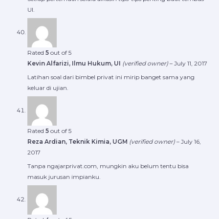
UI.
Rated
5
out of 5
Kevin Alfarizi, Ilmu Hukum, UI
(verified owner)
–
July 11, 2017
Latihan soal dari bimbel privat ini mirip banget sama yang
keluar di ujian.
Rated
5
out of 5
Reza Ardian, Teknik Kimia, UGM
(verified owner)
–
July 16,
2017
Tanpa ngajarprivat.com, mungkin aku belum tentu bisa
masuk jurusan impianku.