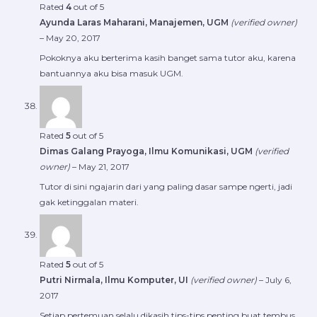
Rated
4
out of 5
Ayunda Laras Maharani, Manajemen, UGM
(verified owner)
–
May 20, 2017
Pokoknya aku berterima kasih banget sama tutor aku, karena
bantuannya aku bisa masuk UGM.
Rated
5
out of 5
Dimas Galang Prayoga, Ilmu Komunikasi, UGM
(verified
owner)
–
May 21, 2017
Tutor di sini ngajarin dari yang paling dasar sampe ngerti, jadi
gak ketinggalan materi.
Rated
5
out of 5
Putri Nirmala, Ilmu Komputer, UI
(verified owner)
–
July 6,
2017
Setiap pertemuan selalu dikasih tips-tips penting buat tembus