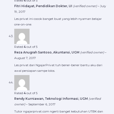
Rated
4
out of 5
Fitri Hidayat, Pendidikan Dokter, UI
(verified owner)
–
July
19, 2017
Les privat ini cocok banget buat yang lebih nyaman belajar
one-on-one.
Rated
4
out of 5
Reza Anugrah Santoso, Akuntansi, UGM
(verified owner)
–
August 7, 2017
Les privat dari NgajarPrivat tuh bener-bener bantu aku dari
awal persiapan sampe lolos.
Rated
4
out of 5
Rendy Kurniawan, Teknologi Informasi, UGM
(verified
owner)
–
September 6, 2017
Tutor ngajarprivat.com ngerti banget kebutuhan UTBK dan