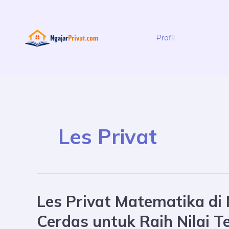
Skip
to
content
Profil
Posts
pagination
Les Privat
Les Privat Matematika di 
Les
Privat
Cerdas untuk Raih Nilai T
Matematika