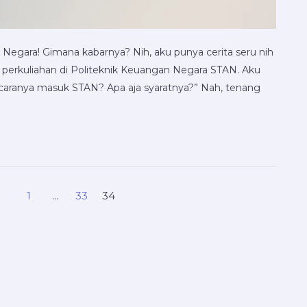
 Negara! Gimana kabarnya? Nih, aku punya cerita seru nih
 perkuliahan di Politeknik Keuangan Negara STAN. Aku
 caranya masuk STAN? Apa aja syaratnya?” Nah, tenang
1
…
33
34