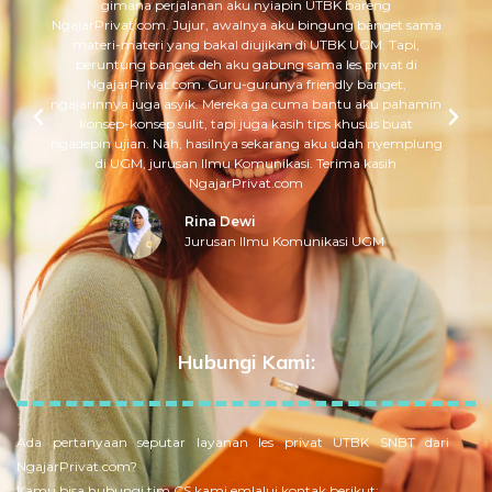
gimana perjalanan aku nyiapin UTBK bareng
NgajarPrivat.com. Jujur, awalnya aku bingung banget sama
materi-materi yang bakal diujikan di UTBK UGM. Tapi,
beruntung banget deh aku gabung sama les privat di
NgajarPrivat.com. Guru-gurunya friendly banget,
ngajarinnya juga asyik. Mereka ga cuma bantu aku pahamin
konsep-konsep sulit, tapi juga kasih tips khusus buat
ngadepin ujian. Nah, hasilnya sekarang aku udah nyemplung
di UGM, jurusan Ilmu Komunikasi. Terima kasih
NgajarPrivat.com
Rina Dewi
Jurusan Ilmu Komunikasi UGM
Hubungi Kami:
Ada pertanyaan seputar layanan les privat UTBK SNBT dari
NgajarPrivat.com?
Kamu bisa hubungi tim CS kami emlalui kontak berikut: