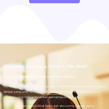
Testimoni Siswa Les Privat UTBK SNBT
Belajar Lebih Personal, untuk Hasil lebih Optimal
Kami memahami bahwa setiap siswa memiliki minat dan kemampuan
belajar yang unik, untuk itu kami siap menghadirkan pembelajaran
personal yang mengedepankan kemampuan siswa
Hai, nama saya Rina Dewi, dan aku cuma pengen cerita