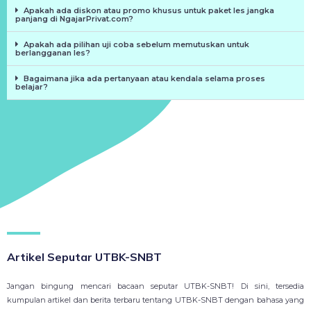
Apakah ada diskon atau promo khusus untuk paket les jangka
panjang di NgajarPrivat.com?
Apakah ada pilihan uji coba sebelum memutuskan untuk
berlangganan les?
Bagaimana jika ada pertanyaan atau kendala selama proses
belajar?
Artikel Seputar UTBK-SNBT
Jangan bingung mencari bacaan seputar UTBK-SNBT! Di sini, tersedia
kumpulan artikel dan berita terbaru tentang UTBK-SNBT dengan bahasa yang