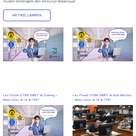
mudah dimengerti dan tentunya terpercaya!
ARTIKEL LAINNYA
Les Privat UTBK SNBT di Cideng –
Les Privat UTBK SNBT di Bali Mester
Mau Lolos di UI & ITB?
– Mau Lolos di UI & ITB?