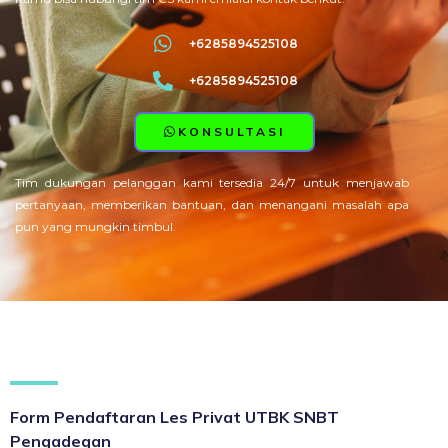
+6285894525108
+6285894525108
KONSULTASI
Tim dukungan pelanggan kami tersedia 24/7 untuk menjawab
pertanyaan, memberikan bantuan, dan menangani masalah apa
pun yang mungkin timbul.
Form Pendaftaran Les Privat UTBK SNBT
Pengadegan